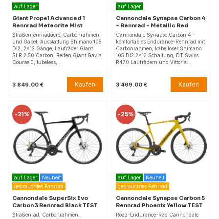
auf Lager
auf Lager
Giant Propel Advanced 1
Cannondale Synapse Carbon 4
Rennrad Meteorite Mist
– Rennrad – Metallic Red
Straßenrennradaero, Carbonrahmen
Cannondale Synapse Carbon 4 –
und Gabel, Ausstattung Shimano 105
komfortables Endurance-Rennrad mit
Di2, 2x12 Gänge, Laufräder Giant
Carbonrahmen, kabelloser Shimano
SLR 2 50 Carbon, Reifen Giant Gavia
105 Di2 2x12 Schaltung, DT Swiss
Course 0, tubeless,…
R470 Laufrädern und Vittoria…
Kaufen
Kaufen
3 849.00 €
3 469.00 €
-
31%
-
25%
auf Lager
Neuheit
auf Lager
Neuheit
gebrauchtes Fahrrad
gebrauchtes Fahrrad
Cannondale SuperSix Evo
Cannondale Synapse Carbon 5
Carbon 3 Rennrad Black TEST
Rennrad Phoenix Yellow TEST
Straßenrad, Carbonrahmen,
Road-Endurance-Rad Cannondale