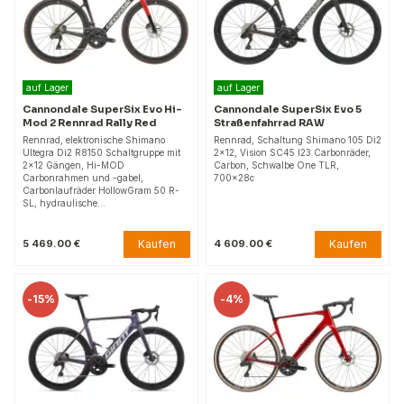
auf Lager
auf Lager
Cannondale SuperSix Evo Hi-
Cannondale SuperSix Evo 5
Mod 2 Rennrad Rally Red
Straßenfahrrad RAW
Rennrad, elektronische Shimano
Rennrad, Schaltung Shimano 105 Di2
Ultegra Di2 R8150 Schaltgruppe mit
2x12, Vision SC45 I23 Carbonräder,
2x12 Gängen, Hi-MOD
Carbon, Schwalbe One TLR,
Carbonrahmen und -gabel,
700x28c
Carbonlaufräder HollowGram 50 R-
SL, hydraulische…
Kaufen
Kaufen
5 469.00 €
4 609.00 €
-
15%
-
4%