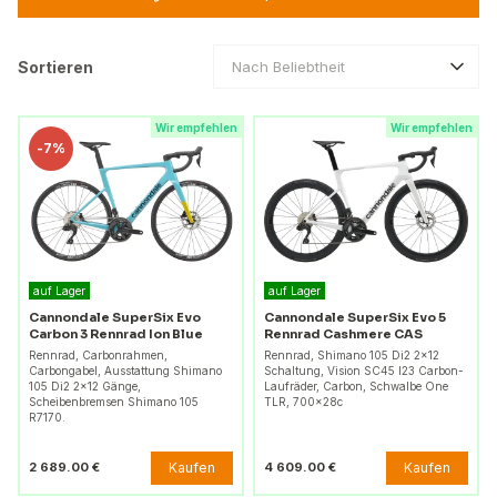
Sortieren
Nach Beliebtheit
Wir empfehlen
Wir empfehlen
-
7%
auf Lager
auf Lager
Cannondale SuperSix Evo
Cannondale SuperSix Evo 5
Carbon 3 Rennrad Ion Blue
Rennrad Cashmere CAS
Rennrad, Carbonrahmen,
Rennrad, Shimano 105 Di2 2x12
Carbongabel, Ausstattung Shimano
Schaltung, Vision SC45 I23 Carbon-
105 Di2 2x12 Gänge,
Laufräder, Carbon, Schwalbe One
Scheibenbremsen Shimano 105
TLR, 700x28c
R7170.
Kaufen
Kaufen
2 689.00 €
4 609.00 €