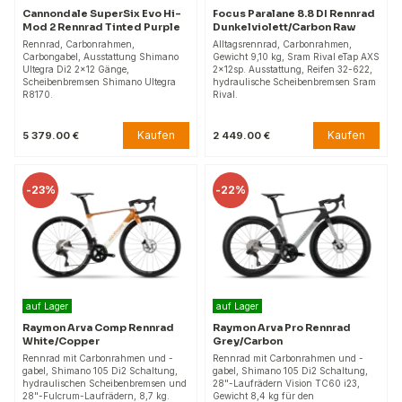
Cannondale SuperSix Evo Hi-
Focus Paralane 8.8 DI Rennrad
Mod 2 Rennrad Tinted Purple
Dunkelviolett/Carbon Raw
Rennrad, Carbonrahmen,
Alltagsrennrad, Carbonrahmen,
Carbongabel, Ausstattung Shimano
Gewicht 9,10 kg, Sram Rival eTap AXS
Ultegra Di2 2x12 Gänge,
2x12sp. Ausstattung, Reifen 32-622,
Scheibenbremsen Shimano Ultegra
hydraulische Scheibenbremsen Sram
R8170.
Rival.
Kaufen
Kaufen
5 379.00 €
2 449.00 €
-
23%
-
22%
auf Lager
auf Lager
Raymon Arva Comp Rennrad
Raymon Arva Pro Rennrad
White/Copper
Grey/Carbon
Rennrad mit Carbonrahmen und -
Rennrad mit Carbonrahmen und -
gabel, Shimano 105 Di2 Schaltung,
gabel, Shimano 105 Di2 Schaltung,
hydraulischen Scheibenbremsen und
28"-Laufrädern Vision TC60 i23,
28"-Fulcrum-Laufrädern, 8,7 kg.
Gewicht 8,4 kg für den