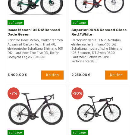
auf Lager
auf Lager
Isaac Meson 105 Di2 Rennrad
Superior RR 9.5 Rennrad Gloss
Jade Green
Red / White
Rennrad Isaac Meson, Carbonrahmen
Carbonrahmen aus Mid-Modulus,
Advanced Carbon Tech Triad 40,
elektronische Shimano 105 Di2
elektronische Schaltung Shimano 105
Schaltung, hydraulische Shimano
DI2, Laufräder Fore Five RD, Reifen
105 Bremsen, DT Swiss R500
Goodyear Eagle 700x30C
Laufräder, Schwalbe One
Performance 28…
Kaufen
Kaufen
5 409.00 €
2 239.00 €
-
7%
-
30%
auf Lager
auf Lager