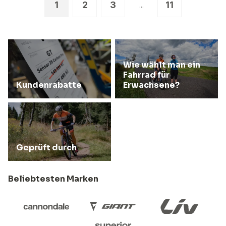
1
2
3
11
...
Wie wählt man ein
Fahrrad für
Kundenrabatte
Erwachsene?
Geprüft durch
Beliebtesten Marken