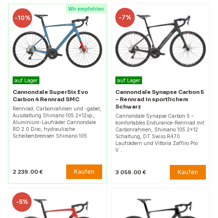
Wir empfehlen
-
7%
-
10%
auf Lager
auf Lager
Cannondale SuperSix Evo
Cannondale Synapse Carbon 5
Carbon 4 Rennrad SMC
– Rennrad in sportlichem
Schwarz
Rennrad, Carbonrahmen und -gabel,
Ausstattung Shimano 105 2x12sp.,
Cannondale Synapse Carbon 5 –
Aluminium-Laufräder Cannondale
komfortables Endurance-Rennrad mit
RD 2.0 Disc, hydraulische
Carbonrahmen, Shimano 105 2x12
Scheibenbremsen Shimano 105.
Schaltung, DT Swiss R470
Laufrädern und Vittoria Zaffiro Pro
V…
Kaufen
2 239.00 €
Kaufen
3 059.00 €
-
5%