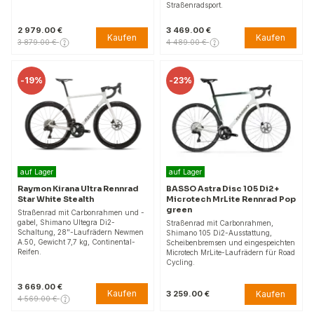
Straßenradsport.
2 979.00 €
3 469.00 €
Kaufen
Kaufen
3 879.00 €
4 489.00 €
-
19%
-
23%
auf Lager
auf Lager
Raymon Kirana Ultra Rennrad
BASSO Astra Disc 105 Di2 +
Star White Stealth
Microtech MrLite Rennrad Pop
green
Straßenrad mit Carbonrahmen und -
gabel, Shimano Ultegra Di2-
Straßenrad mit Carbonrahmen,
Schaltung, 28"-Laufrädern Newmen
Shimano 105 Di2-Ausstattung,
A.50, Gewicht 7,7 kg, Continental-
Scheibenbremsen und eingespeichten
Reifen.
Microtech MrLite-Laufrädern für Road
Cycling.
3 669.00 €
Kaufen
Kaufen
3 259.00 €
4 569.00 €