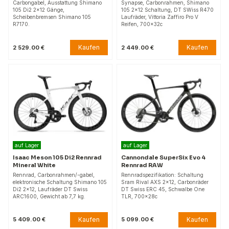
Carbongabel, Ausstattung Shimano
Synapse, Carbonrahmen, Shimano
105 Di2 2x12 Gänge,
105 2x12 Schaltung, DT SWiss R470
Scheibenbremsen Shimano 105
Laufräder, Vittoria Zaffiro Pro V
R7170.
Reifen, 700x32c
Kaufen
Kaufen
2 529.00 €
2 449.00 €
auf Lager
auf Lager
Isaac Meson 105 Di2 Rennrad
Cannondale SuperSix Evo 4
Mineral White
Rennrad RAW
Rennrad, Carbonrahmen/-gabel,
Rennradspezifikation: Schaltung
elektronische Schaltung Shimano 105
Sram Rival AXS 2x12, Carbonräder
Di2 2x12, Laufräder DT Swiss
DT Swiss ERC 45, Schwalbe One
ARC1600, Gewicht ab 7,7 kg.
TLR, 700x28c
Kaufen
Kaufen
5 409.00 €
5 099.00 €