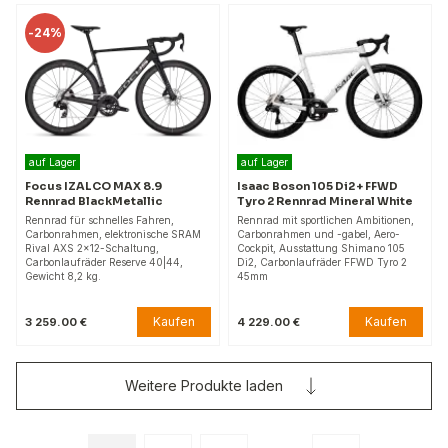
-
24%
auf Lager
auf Lager
Focus IZALCO MAX 8.9
Isaac Boson 105 Di2 + FFWD
Rennrad BlackMetallic
Tyro 2 Rennrad Mineral White
Rennrad für schnelles Fahren,
Rennrad mit sportlichen Ambitionen,
Carbonrahmen, elektronische SRAM
Carbonrahmen und -gabel, Aero-
Rival AXS 2x12-Schaltung,
Cockpit, Ausstattung Shimano 105
Carbonlaufräder Reserve 40|44,
Di2, Carbonlaufräder FFWD Tyro 2
Gewicht 8,2 kg.
45mm
Kaufen
Kaufen
3 259.00 €
4 229.00 €
Weitere Produkte laden