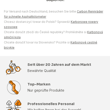
Für Versand nach Deutschland, besuchen Sie bitte
Carbon Rennräder
für schnelle Asphaltkilometer
Chcesz dostarczyć towar do Polski? Sprawdź
Karbonowe rowery
szosowe
Chcete doručit zboží do České republiky? Prohlédněte si
Karbonová
silniční kola
Chcete doručiť tovar na Slovensko? Pozrite si
Karbonové cestné
bicykle
Seit über 20 Jahren auf dem Markt
Bewährte Qualität
Top-Marken
Nur geprüfte Produkte
Professionelles Personal
Wir helfen Ihnen bei der Auswahl