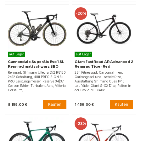
-
20%
auf Lager
auf Lager
Cannondale SuperSix Evo 1 SL
Giant FastRoad AR Advanced 2
Rennrad mattschwarz BBQ
Rennrad Tiger Red
Rennrad, Shimano Ultegra Di2 R8150
28" Fitnessrad, Carbonrahmen,
2x12 Schaltung, 4iiii PRECISION 3+
Carbongabel und -sattelstütze,
PRO Leistungsmesser, Reserve 34|37
Ausstattung Shimano Cues 1x10,
Carbon Räder, Turbulent Aero, Vittoria
Laufräder Giant S-X2 Disc, Reifen in
Corsa Pro,…
der Größe 700x40c.
Kaufen
Kaufen
8 159.00 €
1 459.00 €
-
23%