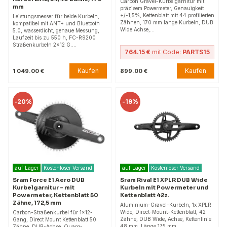
Carbon Gravel-Kurbelgarnitur mit
mm
präzisem Powermeter, Genauigkeit
+/-1,5%, Kettenblatt mit 44 profilierten
Leistungsmesser für beide Kurbeln,
Zähnen, 170 mm lange Kurbeln, DUB
kompatibel mit ANT+ und Bluetooth
Wide Achse,…
5.0, wasserdicht, genaue Messung,
Laufzeit bis zu 550 h, FC-R9200
Straßenkurbeln 2x12 G.…
764.15 €
mit Code:
PARTS15
Kaufen
Kaufen
1 049.00 €
899.00 €
-
20%
-
19%
auf Lager
Kostenloser Versand
auf Lager
Kostenloser Versand
Sram Force E1 Aero DUB
Sram Rival E1 XPLR DUB Wide
Kurbelgarnitur – mit
Kurbeln mit Powermeter und
Powermeter, Kettenblatt 50
Kettenblatt 42z.
Zähne, 172,5 mm
Aluminium-Gravel-Kurbeln, 1x XPLR
Wide, Direct-Mount-Kettenblatt, 42
Carbon-Straßenkurbel für 1x12-
Zähne, DUB Wide, Achse, Kettenlinie
Gang, Direct Mount Kettenblatt 50
48 mm, Länge 175 mm.
Zähne, DUB-Achse, Quarq-