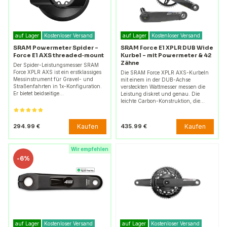
auf Lager
Kostenloser Versand
auf Lager
Kostenloser Versand
SRAM Powermeter Spider –
SRAM Force E1 XPLR DUB Wide
Force E1 AXS threaded‑mount
Kurbel – mit Powermeter & 42
Zähne
Der Spider-Leistungsmesser SRAM
Force XPLR AXS ist ein erstklassiges
Die SRAM Force XPLR AXS-Kurbeln
Messinstrument für Gravel- und
mit einem in der DUB-Achse
Straßenfahrten in 1x-Konfiguration.
versteckten Wattmesser messen die
Er bietet beidseitige…
Leistung diskret und genau. Die
leichte Carbon-Konstruktion, die…
Kaufen
Kaufen
294.99 €
435.99 €
Wir empfehlen
-
6%
auf Lager
Kostenloser Versand
auf Lager
Kostenloser Versand