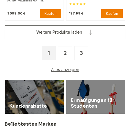
Achse, Kettenlinie 45 mm.
Kaufen
Kaufen
1 099.00 €
197.99 €
Weitere Produkte laden
1
2
3
Alles anzeigen
Ermäßigungen für
Kundenrabatte
Studenten
Beliebtesten Marken