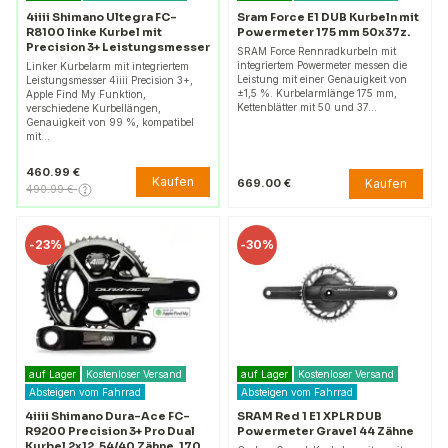
4iiii Shimano Ultegra FC-
Sram Force E1 DUB Kurbeln mit
R8100 linke Kurbel mit
Powermeter 175 mm 50x37z.
Precision 3+ Leistungsmesser
SRAM Force Rennradkurbeln mit
integriertem Powermeter messen die
Linker Kurbelarm mit integriertem
Leistung mit einer Genauigkeit von
Leistungsmesser 4iiii Precision 3+,
±1,5 %. Kurbelarmlänge 175 mm,
Apple Find My Funktion,
Kettenblätter mit 50 und 37…
verschiedene Kurbellängen,
Genauigkeit von 99 %, kompatibel
mit…
460.99 €
Kaufen
Kaufen
669.00 €
490.99 €
-
23%
-
30%
auf Lager
Kostenloser Versand
auf Lager
Kostenloser Versand
Absteigen vom Fahrrad
Absteigen vom Fahrrad
4iiii Shimano Dura-Ace FC-
SRAM Red 1 E1 XPLR DUB
R9200 Precision 3+ Pro Dual
Powermeter Gravel 44 Zähne
Kurbel 2x12, 54/40 Zähne, 170