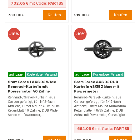
702.05 €
mit Code:
PARTS5
Kaufen
Kaufen
739.00 €
519.00 €
-
18%
-
19%
auf Lager
Kostenloser Versand
auf Lager
Kostenloser Versand
Sram Force 1 AXS D2 Wide
Sram Force AXS D2 DUB
Rennrad-Kurbeln mit
Kurbeln 48/35 Zähne mit
Powermeter 40 Zähne
Powermeter
Rennrad-/Gravel-Kurbeln, aus
Rennrad-/Gravel-Kurbeln, aus
Carbon gefertigt, für 1×12-fach
Carbon gefertigt, für 1×12-fach
Antriebe, Direct Mount Aluminium-
Antriebe, Direct Mount Aluminium-
Kettenblatt 40 Zähne, DUB Wide
Kettenblätter 48/35 Zähne, DUB
Achse mit Powermeter,…
Achse mit Powermeter, Genauigkeit…
664.05 €
mit Code:
PARTS5