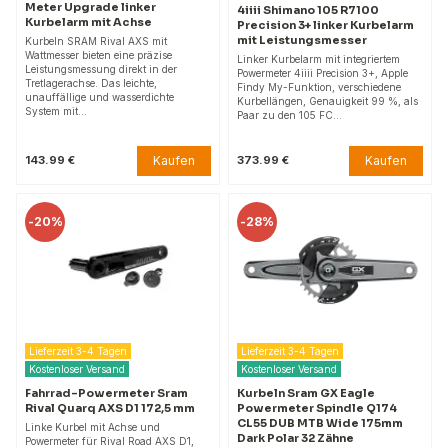
Meter Upgrade linker
4iiii Shimano 105 R7100
Kurbelarm mit Achse
Precision 3+ linker Kurbelarm
mit Leistungsmesser
Kurbeln SRAM Rival AXS mit
Wattmesser bieten eine präzise
Linker Kurbelarm mit integriertem
Leistungsmessung direkt in der
Powermeter 4iiii Precision 3+, Apple
Tretlagerachse. Das leichte,
Findy My-Funktion, verschiedene
unauffällige und wasserdichte
Kurbellängen, Genauigkeit 99 %, als
System mit…
Paar zu den 105 FC…
Kaufen
Kaufen
143.99 €
373.99 €
-
20%
-
28%
Lieferzeit 3-4 Tagen
Lieferzeit 3-4 Tagen
Kostenloser Versand
Kostenloser Versand
Fahrrad-Powermeter Sram
Kurbeln Sram GX Eagle
Rival Quarq AXS D1 172,5 mm
Powermeter Spindle Q174
CL55 DUB MTB Wide 175mm
Linke Kurbel mit Achse und
Dark Polar 32 Zähne
Powermeter für Rival Road AXS D1,