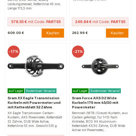
Leistungsmesser, Kettenlinie 45 mm,
Länge 172,5 mm.
578.55 €
mit Code:
PARTS5
249.84 €
mit Code:
PARTS5
Kaufen
Kaufen
609.00 €
262.99 €
-
17%
-
21%
auf Lager
Kostenloser Versand
auf Lager
Kostenloser Versand
Sram XX Eagle Transmission
Sram Force AXS D2 Wide
Kurbeln mit Powermeter und
Kurbeln 175 mm 43/30 mit
mit Kettenblatt 32 Zähne
Powermeter
XX Eagle Transmission Carbon-
Rennrad-/MTB-/Gravel-Kurbeln, aus
Kurbeln, AXS Powermeter, Kettenblatt
Carbon gefertigt, für 1×12-fach
32 Zähne, DUB Wide Achse,
Antriebe, BCD 94 Aluminium-
Kettenlinie 55 mm. Gewicht 535 g.
Kettenblatt 43/30 Zähne, DUB Wide
Achse mit Powermeter,…