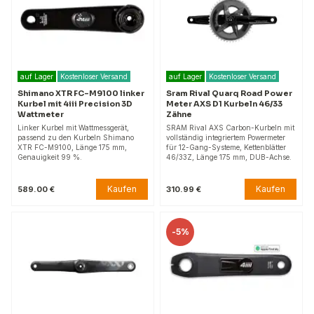
auf Lager
Kostenloser Versand
auf Lager
Kostenloser Versand
Shimano XTR FC-M9100 linker
Sram Rival Quarq Road Power
Kurbel mit 4iii Precision 3D
Meter AXS D1 Kurbeln 46/33
Wattmeter
Zähne
Linker Kurbel mit Wattmessgerät,
SRAM Rival AXS Carbon-Kurbeln mit
passend zu den Kurbeln Shimano
vollständig integriertem Powermeter
XTR FC-M9100, Länge 175 mm,
für 12-Gang-Systeme, Kettenblätter
Genauigkeit 99 %.
46/33Z, Länge 175 mm, DUB-Achse.
Kaufen
Kaufen
589.00 €
310.99 €
-
5%