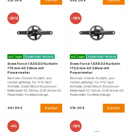
Kaufen
Kaufen
519.00 €
699.00 €
-
30%
-
18%
auf Lager
Kostenloser Versand
auf Lager
Kostenloser Versand
Sram Force 1 AXS D2 Kurbeln
Sram Force 1 AXS D2 Kurbeln
175 mm 40 Zähne mit
172,5 mm 40 Zähne mit
Powermeter
Powermeter
Rennrad-/Gravel-Kurbeln, aus
Rennrad-/Gravel-Kurbeln, aus
Carbon gefertigt, für 1×12-fach
Carbon gefertigt, für 1×12-fach
Antriebe, Direct Mount Aluminium-
Antriebe, Direct Mount Aluminium-
Kettenblatt 40 Zähne, DUB Achse mit
Kettenblatt 40 Zähne, DUB Achse mit
Powermeter, Kurbelarmlänge…
Powermeter, Kurbelarmlänge…
Kaufen
Kaufen
441.99 €
519.00 €
-
4%
-
18%