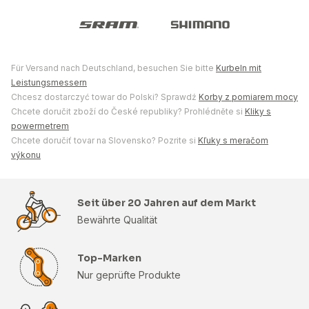
Für Versand nach Deutschland, besuchen Sie bitte
Kurbeln mit
Leistungsmessern
Chcesz dostarczyć towar do Polski? Sprawdź
Korby z pomiarem mocy
Chcete doručit zboží do České republiky? Prohlédněte si
Kliky s
powermetrem
Chcete doručiť tovar na Slovensko? Pozrite si
Kľuky s meračom
výkonu
Seit über 20 Jahren auf dem Markt
Bewährte Qualität
Top-Marken
Nur geprüfte Produkte