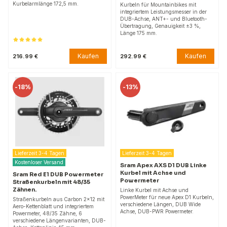
Kurbelarmlänge 172,5 mm.
Kurbeln für Mountainbikes mit
integriertem Leistungsmesser in der
DUB-Achse, ANT+- und Bluetooth-
Übertragung, Genauigkeit ±3 %,
Länge 175 mm.
Kaufen
Kaufen
216.99 €
292.99 €
-
18%
-
13%
Lieferzeit 3-4 Tagen
Lieferzeit 3-4 Tagen
Kostenloser Versand
Sram Apex AXS D1 DUB Linke
Kurbel mit Achse und
Sram Red E1 DUB Powermeter
Powermeter
Straßenkurbeln mit 48/35
Zähnen.
Linke Kurbel mit Achse und
PowerMeter für neue Apex D1 Kurbeln,
Straßenkurbeln aus Carbon 2x12 mit
verschiedene Längen, DUB Wide
Aero-Kettenblatt und integriertem
Achse, DUB-PWR Powermeter.
Powermeter, 48/35 Zähne, 6
verschiedene Längenvarianten, DUB-