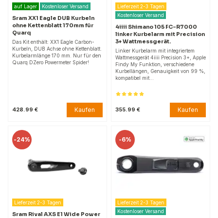
auf Lager
Kostenloser Versand
Lieferzeit 2-3 Tagen
Kostenloser Versand
Sram XX1 Eagle DUB Kurbeln
ohne Kettenblatt 170mm für
4iiii Shimano 105 FC-R7000
Quarq
linker Kurbelarm mit Precision
3+ Wattmessgerät.
Das Kit enthält: XX1 Eagle Carbon-
Kurbeln, DUB Achse ohne Kettenblatt.
Linker Kurbelarm mit integriertem
Kurbelarmlänge 170 mm. Nur für den
Wattmessgerät 4iiii Precision 3+, Apple
Quarq DZero Powermeter Spider!
Findy My Funktion, verschiedene
Kurbellängen, Genauigkeit von 99 %,
kompatibel mit…
Kaufen
Kaufen
428.99 €
355.99 €
-
24%
-
6%
Lieferzeit 2-3 Tagen
Lieferzeit 2-3 Tagen
Kostenloser Versand
Sram Rival AXS E1 Wide Power