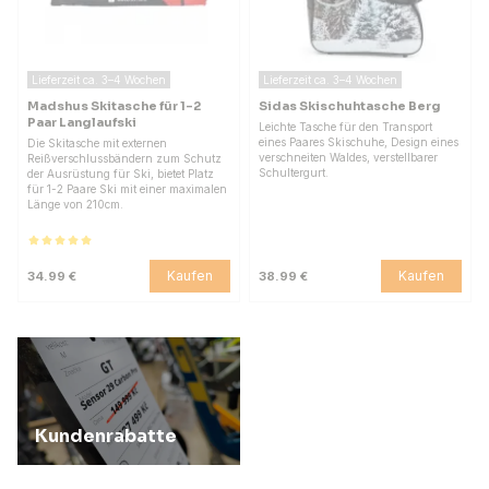
Lieferzeit ca. 3–4 Wochen
Lieferzeit ca. 3–4 Wochen
Madshus Skitasche für 1-2
Sidas Skischuhtasche Berg
Paar Langlaufski
Leichte Tasche für den Transport
eines Paares Skischuhe, Design eines
Die Skitasche mit externen
verschneiten Waldes, verstellbarer
Reißverschlussbändern zum Schutz
Schultergurt.
der Ausrüstung für Ski, bietet Platz
für 1-2 Paare Ski mit einer maximalen
Länge von 210cm.
Kaufen
Kaufen
34.99 €
38.99 €
Kundenrabatte