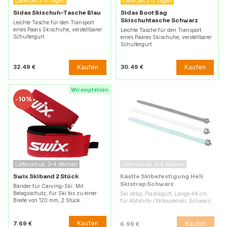
Lieferzeit 2-3 Tagen
Lieferzeit 2-3 Tagen
Sidas Skischuh-Tasche Blau
Sidas Boot Bag
Skischuhtasche Schwarz
Leichte Tasche für den Transport
eines Paars Skischuhe, verstellbarer
Leichte Tasche für den Transport
Schultergurt.
eines Paares Skischuhe, verstellbarer
Schultergurt.
Kaufen
Kaufen
32.49 €
30.49 €
Wir empfehlen
-
10%
Lieferzeit ca. 3–4 Wochen
Lieferzeit ca. 3–4 Wochen
Swix Skiband 2 Stück
Kästle Skibefestigung Heli
Skistrap Schwarz
Bänder für Carving-Ski. Mit
Belagsschutz, für Ski bis zu einer
Ski strap, Plastikgurt, Länge 44 cm,
Breite von 120 mm, 2 Stück.
für Abfahrts-/Skitourenski, Schwarz.
Kaufen
7.69 €
Kaufen
6.99 €