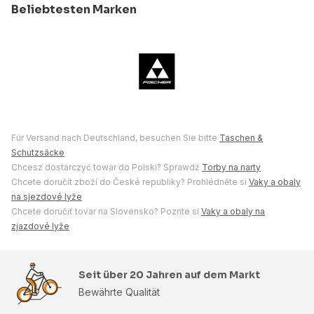
Beliebtesten Marken
Für Versand nach Deutschland, besuchen Sie bitte
Taschen &
Schutzsäcke
Chcesz dostarczyć towar do Polski? Sprawdź
Torby na narty
Chcete doručit zboží do České republiky? Prohlédněte si
Vaky a obaly
na sjezdové lyže
Chcete doručiť tovar na Slovensko? Pozrite si
Vaky a obaly na
zjazdové lyže
Seit über 20 Jahren auf dem Markt
Bewährte Qualität