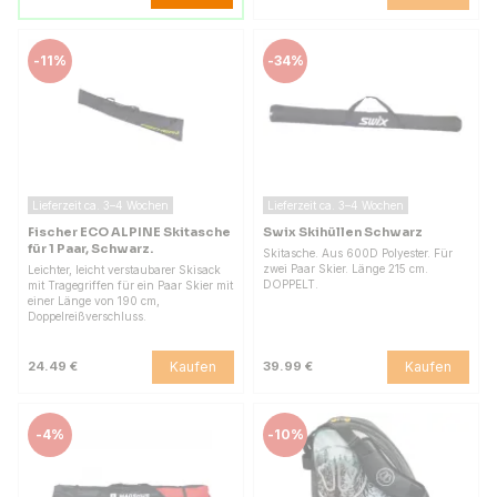
-
11%
-
34%
Lieferzeit ca. 3–4 Wochen
Lieferzeit ca. 3–4 Wochen
Fischer ECO ALPINE Skitasche
Swix Skihüllen Schwarz
für 1 Paar, Schwarz.
Skitasche. Aus 600D Polyester. Für
zwei Paar Skier. Länge 215 cm.
Leichter, leicht verstaubarer Skisack
DOPPELT.
mit Tragegriffen für ein Paar Skier mit
einer Länge von 190 cm,
Doppelreißverschluss.
Kaufen
Kaufen
24.49 €
39.99 €
-
4%
-
10%