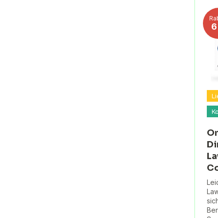
Ra
Li
K
Or
Di
La
Co
Lei
Law
sic
Ber