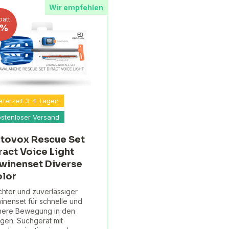
Wir empfehlen
batt
6%
eferzeit 3-4 Tagen
ostenloser Versand
tovox Rescue Set
ract Voice Light
winenset Diverse
lor
chter und zuverlässiger
inenset für schnelle und
here Bewegung in den
gen. Suchgerät mit