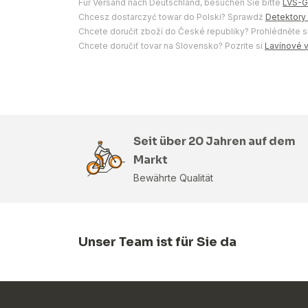
Für Versand nach Deutschland, besuchen Sie bitte
LVS-G
Chcesz dostarczyć towar do Polski? Sprawdź
Detektory
Chcete doručit zboží do České republiky? Prohlédněte s
Chcete doručiť tovar na Slovensko? Pozrite si
Lavínové 
Seit über 20 Jahren auf dem
Markt
Bewährte Qualität
Unser Team ist für Sie da