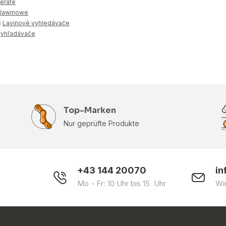
eräte
 lawinowe
i
Lavinové vyhledávače
vyhľadávače
Top-Marken
Nur geprüfte Produkte
+43 144 20070
in
Mo - Fr: 10 Uhr bis 15 Uhr
Wi