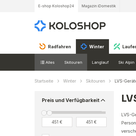
E-shop Koloshop24
Magazin iDomestik
Radfahren
Winter
Laufe
Alles
Skitouren
Langlauf
Ski Alpin
Startseite
Winter
Skitouren
LVS-Gerät
LV
Preis und Verfügbarkeit
LVS-Ger
Persone
versch