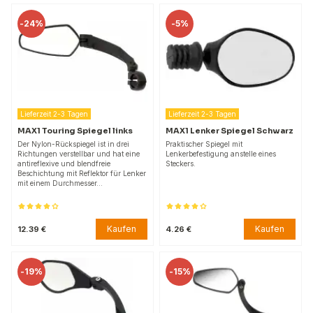
-
24%
-
5%
Lieferzeit 2-3 Tagen
Lieferzeit 2-3 Tagen
MAX1 Touring Spiegel links
MAX1 Lenker Spiegel Schwarz
Der Nylon-Rückspiegel ist in drei
Praktischer Spiegel mit
Richtungen verstellbar und hat eine
Lenkerbefestigung anstelle eines
antireflexive und blendfreie
Steckers.
Beschichtung mit Reflektor für Lenker
mit einem Durchmesser…
Kaufen
Kaufen
12.39 €
4.26 €
-
19%
-
15%