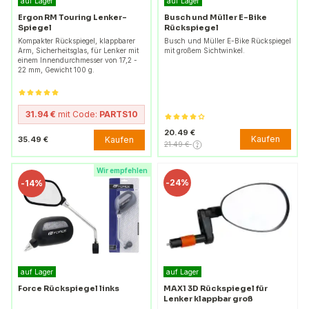
auf Lager
auf Lager
Ergon RM Touring Lenker-
Busch und Müller E-Bike
Spiegel
Rückspiegel
Kompakter Rückspiegel, klappbarer
Busch und Müller E-Bike Rückspiegel
Arm, Sicherheitsglas, für Lenker mit
mit großem Sichtwinkel.
einem Innendurchmesser von 17,2 -
22 mm, Gewicht 100 g.
31.94 €
mit Code:
PARTS10
20.49 €
Kaufen
Kaufen
35.49 €
21.49 €
Wir empfehlen
-
24%
-
14%
auf Lager
auf Lager
Force Rückspiegel links
MAX1 3D Rückspiegel für
Lenker klappbar groß