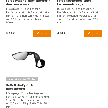
Force Watcher Rückspiegel in
Force Spy beidseitiger
den Lenker unten
Lenkerendspiegel
Rückspiegel für den Lenker für
Rückspiegel für den Lenker für
Radfahrer erhöht die Sicherheit beim
Radfahrer erhöht die Sicherheit beim
Fahren, für einen Lenkerdurchmesser
Fahren; beidseitig, verstellbar, für
von 22,2 mm, mit verstellbarem
einen Lenkerdurchmesser von 22,2
Winkel.
mm.
Kaufen
Kaufen
5.59 €
4.51 €
Lieferzeit ca. 3–4 Wochen
Selle Italia Eyelink
Rückspiegel
Rückspiegel für die Montage an
Rennrad-Lenkern, für Shimano und
Sram Griffe, bequemer gepolsterter
Griff, Gewicht 75 g, Größe 125×178
mm.