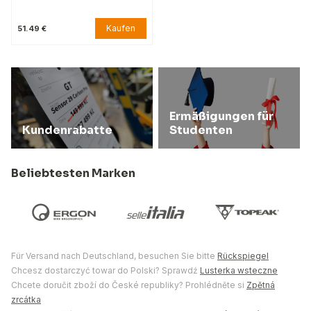
Kaufen
51.49 €
Ermäßigungen für
Kundenrabatte
Studenten
Beliebtesten Marken
Für Versand nach Deutschland, besuchen Sie bitte
Rückspiegel
Chcesz dostarczyć towar do Polski? Sprawdź
Lusterka wsteczne
Chcete doručit zboží do České republiky? Prohlédněte si
Zpětná
zrcátka