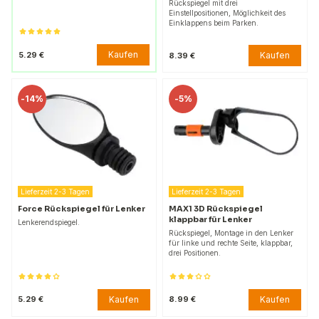
Rückspiegel mit drei
Einstellpositionen, Möglichkeit des
Einklappens beim Parken.
Kaufen
5.29 €
Kaufen
8.39 €
-
14%
-
5%
Lieferzeit 2-3 Tagen
Lieferzeit 2-3 Tagen
Force Rückspiegel für Lenker
MAX1 3D Rückspiegel
klappbar für Lenker
Lenkerendspiegel.
Rückspiegel, Montage in den Lenker
für linke und rechte Seite, klappbar,
drei Positionen.
Kaufen
Kaufen
5.29 €
8.99 €