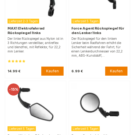
Lieferzeit 2-3 Tagen
Lieferzeit 5 Tagen
MAX1 Elektrofahrrad
Force Agent Rückspiegel für
Rückspiegel links
den Lenker links
Der linke Rückspiegel aus Nylon ist in
Der Rückspiegel für den linken
3 Richtungen verstellbar, antireflex
Lenker beim Radfahren erhöht die
und blendfrei, mit Reflektor, für 22,2
Sicherheit während der Fahrt; für
mm Lenker.
einen Lenkerdurchmesser von 22,2
mm, ABS-Kunststoff,…
Kaufen
Kaufen
14.99 €
6.99 €
-
15%
Lieferzeit 5 Tagen
Lieferzeit 5 Tagen