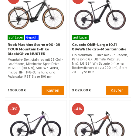
auf Lager
Geprüft
auf Lager
Rock Machine Storm e90-29
Crussis ONE-Largo 10.11
TOUR Mountain E-Bike
894Wh Elektro-Mountainbike
Black/Olive MUSTER
Ein Mountain-E-Bike mit 29"-Rädern,
Panasonic GX Ultimate Motor (95
Mountain-Elektrofahrrad mit 29-Zoll-
Nm), LG 894 Wh Batterie (mit einer
Laufrädern, Mittelmotor Sport Drive
Reichweite von bis zu 200 km), Sram
MD250S (90 Nm), 500-Wh-Akku,
70 T-Type 1x12…
microSHIFT 1x8-Schaltung und
Federgabel RST Blaze 100 mm.
Kaufen
Kaufen
1 309.00 €
3 029.00 €
-
3%
-
4%