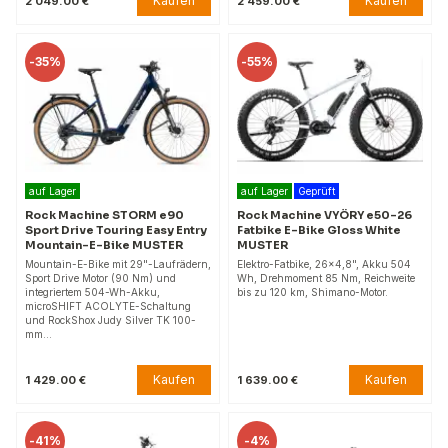
Kaufen
Kaufen
2 049.00 €
2 459.00 €
-
35%
-
55%
auf Lager
auf Lager
Geprüft
Rock Machine STORM e90
Rock Machine VYÖRY e50-26
Sport Drive Touring Easy Entry
Fatbike E-Bike Gloss White
Mountain-E-Bike MUSTER
MUSTER
Mountain-E-Bike mit 29"-Laufrädern,
Elektro-Fatbike, 26x4,8", Akku 504
Sport Drive Motor (90 Nm) und
Wh, Drehmoment 85 Nm, Reichweite
integriertem 504-Wh-Akku,
bis zu 120 km, Shimano-Motor.
microSHIFT ACOLYTE-Schaltung
und RockShox Judy Silver TK 100-
mm…
Kaufen
Kaufen
1 429.00 €
1 639.00 €
-
41%
-
4%