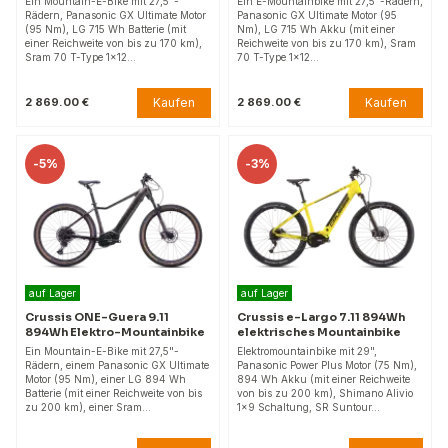
Ein Mountain-E-Bike mit 27,5"-
Ein E-Mountainbike mit 27,5"-Rädern,
Rädern, Panasonic GX Ultimate Motor
Panasonic GX Ultimate Motor (95
(95 Nm), LG 715 Wh Batterie (mit
Nm), LG 715 Wh Akku (mit einer
einer Reichweite von bis zu 170 km),
Reichweite von bis zu 170 km), Sram
Sram 70 T-Type 1x12…
70 T-Type 1x12…
Kaufen
Kaufen
2 869.00 €
2 869.00 €
-
5%
-
3%
auf Lager
auf Lager
Crussis ONE-Guera 9.11
Crussis e-Largo 7.11 894Wh
894Wh Elektro-Mountainbike
elektrisches Mountainbike
Ein Mountain-E-Bike mit 27,5"-
Elektromountainbike mit 29",
Rädern, einem Panasonic GX Ultimate
Panasonic Power Plus Motor (75 Nm),
Motor (95 Nm), einer LG 894 Wh
894 Wh Akku (mit einer Reichweite
Batterie (mit einer Reichweite von bis
von bis zu 200 km), Shimano Alivio
zu 200 km), einer Sram…
1x9 Schaltung, SR Suntour…