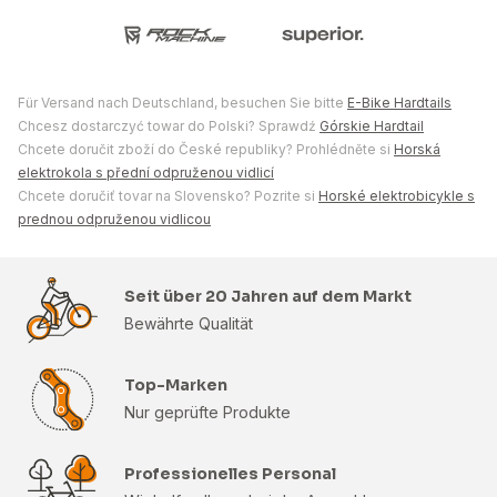
Für Versand nach Deutschland, besuchen Sie bitte
E-Bike Hardtails
Chcesz dostarczyć towar do Polski? Sprawdź
Górskie Hardtail
Chcete doručit zboží do České republiky? Prohlédněte si
Horská
elektrokola s přední odpruženou vidlicí
Chcete doručiť tovar na Slovensko? Pozrite si
Horské elektrobicykle s
prednou odpruženou vidlicou
Seit über 20 Jahren auf dem Markt
Bewährte Qualität
Top-Marken
Nur geprüfte Produkte
Professionelles Personal