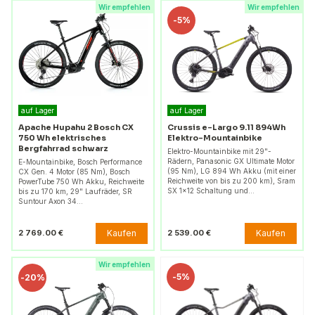
Wir empfehlen
Wir empfehlen
-
5%
auf Lager
auf Lager
Apache Hupahu 2 Bosch CX
Crussis e-Largo 9.11 894Wh
750 Wh elektrisches
Elektro-Mountainbike
Bergfahrrad schwarz
Elektro-Mountainbike mit 29"-
Rädern, Panasonic GX Ultimate Motor
E-Mountainbike, Bosch Performance
(95 Nm), LG 894 Wh Akku (mit einer
CX Gen. 4 Motor (85 Nm), Bosch
Reichweite von bis zu 200 km), Sram
PowerTube 750 Wh Akku, Reichweite
SX 1x12 Schaltung und…
bis zu 170 km, 29" Laufräder, SR
Suntour Axon 34…
Kaufen
Kaufen
2 769.00 €
2 539.00 €
Wir empfehlen
-
5%
-
20%