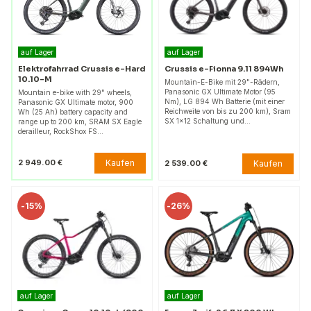
auf Lager
auf Lager
Elektrofahrrad Crussis e-Hard
Crussis e-Fionna 9.11 894Wh
10.10-M
Mountain-E-Bike mit 29"-Rädern,
Panasonic GX Ultimate Motor (95
Mountain e-bike with 29" wheels,
Nm), LG 894 Wh Batterie (mit einer
Panasonic GX Ultimate motor, 900
Reichweite von bis zu 200 km), Sram
Wh (25 Ah) battery capacity and
SX 1x12 Schaltung und…
range up to 200 km, SRAM SX Eagle
derailleur, RockShox FS…
Kaufen
2 949.00 €
Kaufen
2 539.00 €
-
15%
-
26%
auf Lager
auf Lager