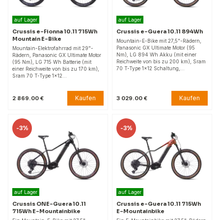
auf Lager
auf Lager
Crussis e-Fionna 10.11 715Wh
Crussis e-Guera 10.11 894Wh
Mountain E-Bike
Mountain-E-Bike mit 27,5"-Rädern,
Panasonic GX Ultimate Motor (95
Mountain-Elektrofahrrad mit 29"-
Nm), LG 894 Wh Akku (mit einer
Rädern, Panasonic GX Ultimate Motor
Reichweite von bis zu 200 km), Sram
(95 Nm), LG 715 Wh Batterie (mit
70 T-Type 1x12 Schaltung,…
einer Reichweite von bis zu 170 km),
Sram 70 T-Type 1x12…
Kaufen
Kaufen
2 869.00 €
3 029.00 €
-
3%
-
3%
auf Lager
auf Lager
Crussis ONE-Guera 10.11
Crussis e-Guera 10.11 715Wh
715Wh E-Mountainbike
E-Mountainbike