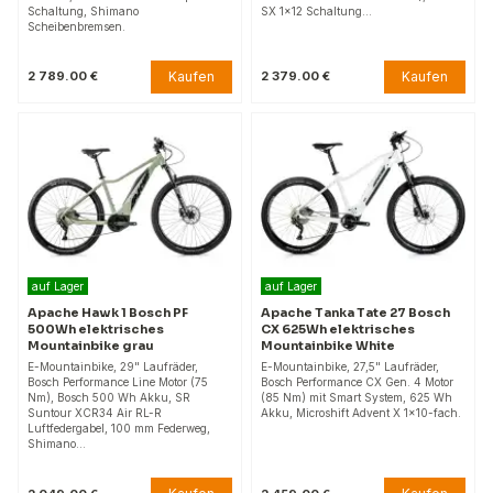
Schaltung, Shimano
SX 1x12 Schaltung…
Scheibenbremsen.
Kaufen
Kaufen
2 789.00 €
2 379.00 €
auf Lager
auf Lager
Apache Hawk 1 Bosch PF
Apache Tanka Tate 27 Bosch
500Wh elektrisches
CX 625Wh elektrisches
Mountainbike grau
Mountainbike White
E-Mountainbike, 29" Laufräder,
E-Mountainbike, 27,5" Laufräder,
Bosch Performance Line Motor (75
Bosch Performance CX Gen. 4 Motor
Nm), Bosch 500 Wh Akku, SR
(85 Nm) mit Smart System, 625 Wh
Suntour XCR34 Air RL-R
Akku, Microshift Advent X 1×10-fach.
Luftfedergabel, 100 mm Federweg,
Shimano…