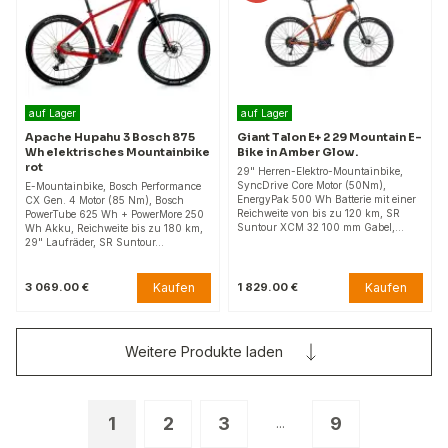
auf Lager
auf Lager
Apache Hupahu 3 Bosch 875
Giant Talon E+ 2 29 Mountain E-
Wh elektrisches Mountainbike
Bike in Amber Glow.
rot
29" Herren-Elektro-Mountainbike,
SyncDrive Core Motor (50Nm),
E-Mountainbike, Bosch Performance
EnergyPak 500 Wh Batterie mit einer
CX Gen. 4 Motor (85 Nm), Bosch
Reichweite von bis zu 120 km, SR
PowerTube 625 Wh + PowerMore 250
Suntour XCM 32 100 mm Gabel,…
Wh Akku, Reichweite bis zu 180 km,
29" Laufräder, SR Suntour…
Kaufen
Kaufen
3 069.00 €
1 829.00 €
Weitere Produkte laden
1
2
3
9
...