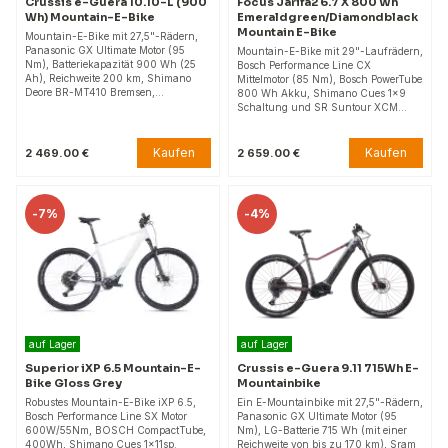
Crussis e-Guera 10.10-L (900
Focus Jarifa2 6.7 X 800 Wh
Wh) Mountain-E-Bike
Emeraldgreen/Diamondblack
Mountain E-Bike
Mountain-E-Bike mit 27,5"-Rädern,
Panasonic GX Ultimate Motor (95
Mountain-E-Bike mit 29"-Laufrädern,
Nm), Batteriekapazität 900 Wh (25
Bosch Performance Line CX
Ah), Reichweite 200 km, Shimano
Mittelmotor (85 Nm), Bosch PowerTube
Deore BR-MT410 Bremsen,…
800 Wh Akku, Shimano Cues 1x9
Schaltung und SR Suntour XCM…
Kaufen
Kaufen
2 469.00 €
2 659.00 €
-
7%
-
4%
auf Lager
auf Lager
Superior iXP 6.5 Mountain-E-
Crussis e-Guera 9.11 715Wh E-
Bike Gloss Grey
Mountainbike
Robustes Mountain-E-Bike iXP 6.5,
Ein E-Mountainbike mit 27,5"-Rädern,
Bosch Performance Line SX Motor
Panasonic GX Ultimate Motor (95
600W/55Nm, BOSCH CompactTube,
Nm), LG-Batterie 715 Wh (mit einer
400Wh, Shimano Cues 1x11sp.
Reichweite von bis zu 170 km), Sram