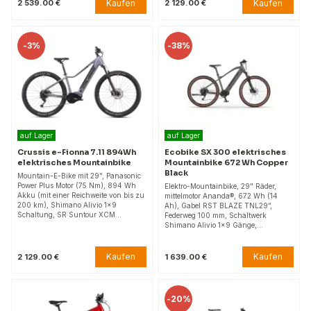
Kaufen
Kaufen
2 539.00 €
2 129.00 €
-
3%
-
38%
auf Lager
auf Lager
Crussis e-Fionna 7.11 894Wh
Ecobike SX 300 elektrisches
elektrisches Mountainbike
Mountainbike 672 Wh Copper
Black
Mountain-E-Bike mit 29", Panasonic
Power Plus Motor (75 Nm), 894 Wh
Elektro-Mountainbike, 29" Räder,
Akku (mit einer Reichweite von bis zu
mittelmotor Ananda®, 672 Wh (14
200 km), Shimano Alivio 1x9
Ah), Gabel RST BLAZE TNL29“,
Schaltung, SR Suntour XCM…
Federweg 100 mm, Schaltwerk
Shimano Alivio 1x9 Gänge,…
Kaufen
Kaufen
2 129.00 €
1 639.00 €
-
20%