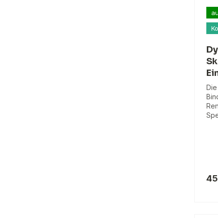
au
Ko
Dy
Sk
Ei
Die
Bin
Ren
Spe
45