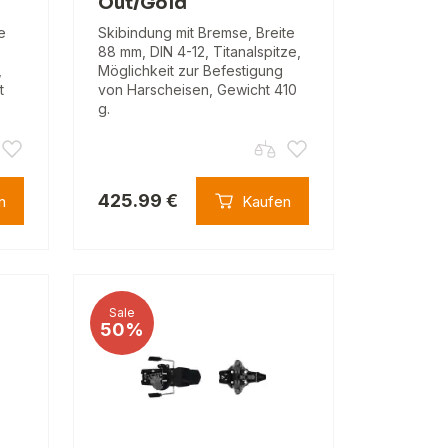
Out/Gold
e
Skibindung mit Bremse, Breite
88 mm, DIN 4-12, Titanalspitze,
,
Möglichkeit zur Befestigung
t
von Harscheisen, Gewicht 410
g.
425.99 €
n
Kaufen
Sale
50%