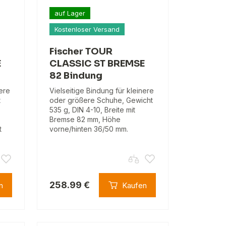
auf Lager
Kostenloser Versand
Fischer TOUR
E
CLASSIC ST BREMSE
82 Bindung
nere
Vielseitige Bindung für kleinere
t
oder größere Schuhe, Gewicht
535 g, DIN 4-10, Breite mit
Bremse 82 mm, Höhe
t
vorne/hinten 36/50 mm.
258.99 €
n
Kaufen