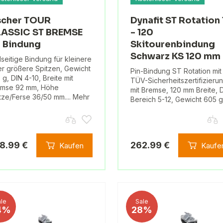
scher TOUR
Dynafit ST Rotation 
ASSIC ST BREMSE
- 120
 Bindung
Skitourenbindung
Schwarz KS 120 mm
lseitige Bindung für kleinere
r größere Spitzen, Gewicht
Pin-Bindung ST Rotation mit
 g, DIN 4-10, Breite mit
TÜV-Sicherheitszertifizierun
emse 92 mm, Höhe
mit Bremse, 120 mm Breite, 
tze/Ferse 36/50 mm.... Mehr
Bereich 5-12, Gewicht 605 g
8.99 €
262.99 €
Kaufen
Kaufe
le
Sale
4%
28%