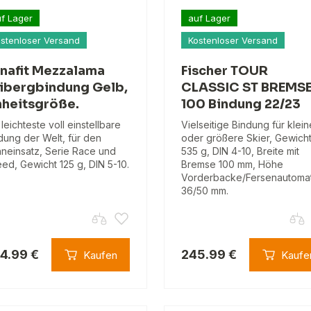
f Lager
auf Lager
stenloser Versand
Kostenloser Versand
nafit Mezzalama
Fischer TOUR
ibergbindung Gelb,
CLASSIC ST BREMS
nheitsgröße.
100 Bindung 22/23
 leichteste voll einstellbare
Vielseitige Bindung für klei
dung der Welt, für den
oder größere Skier, Gewich
neinsatz, Serie Race und
535 g, DIN 4-10, Breite mit
ed, Gewicht 125 g, DIN 5-10.
Bremse 100 mm, Höhe
Vorderbacke/Fersenautoma
36/50 mm.
4.99 €
245.99 €
Kaufen
Kaufe