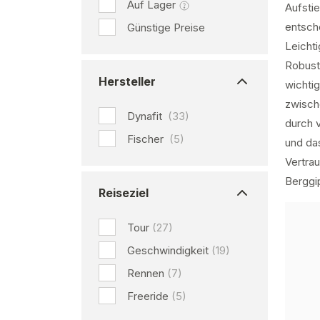
Auf Lager
Aufsti
entsch
Günstige Preise
Leichti
Robusth
Hersteller
wichti
zwisch
Dynafit
(33)
durch 
Fischer
(5)
und da
Vertrau
Berggip
Reiseziel
Tour
(27)
Geschwindigkeit
(19)
Rennen
(7)
Freeride
(5)