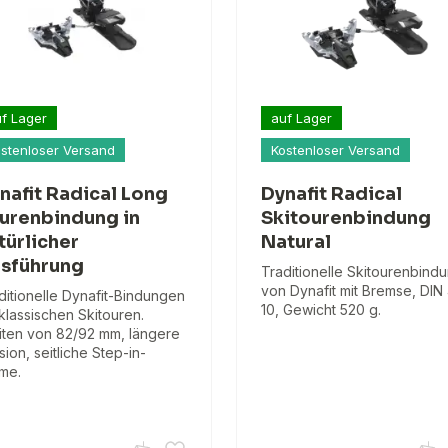
f Lager
auf Lager
stenloser Versand
Kostenloser Versand
nafit Radical Long
Dynafit Radical
urenbindung in
Skitourenbindung
türlicher
Natural
sführung
Traditionelle Skitourenbind
von Dynafit mit Bremse, DIN
ditionelle Dynafit-Bindungen
10, Gewicht 520 g.
 klassischen Skitouren.
iten von 82/92 mm, längere
sion, seitliche Step-in-
me.