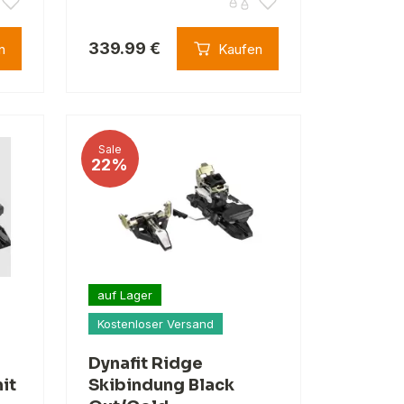
339.99 €
n
Kaufen
Sale
22%
auf Lager
Kostenloser Versand
Dynafit Ridge
it
Skibindung Black