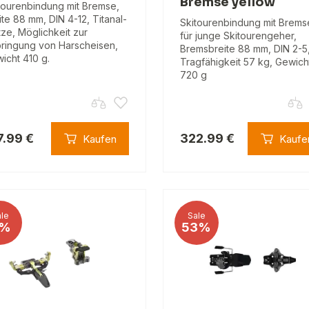
Bremse yellow
tourenbindung mit Bremse,
ite 88 mm, DIN 4-12, Titanal-
Skitourenbindung mit Brems
tze, Möglichkeit zur
für junge Skitourengeher,
ringung von Harscheisen,
Bremsbreite 88 mm, DIN 2-5
icht 410 g.
Tragfähigkeit 57 kg, Gewich
720 g
7.99 €
322.99 €
Kaufen
Kaufe
le
Sale
%
53%