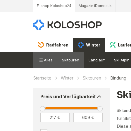
E-shop Koloshop24
Magazin iDomestik
Radfahren
Winter
Laufe
Alles
Skitouren
Langlauf
Ski Alpin
Startseite
Winter
Skitouren
Bindung
Sk
Preis und Verfügbarkeit
Skibin
für Ski
Diese 