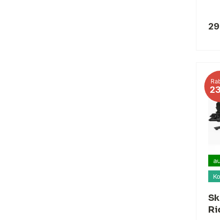
29
Rab
2
au
Ko
Sk
Ri