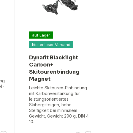
auf Lager
Kostenloser Versand
Dynafit Blacklight
Carbon+
Skitourenbindung
Magnet
ung
 4-
Leichte Skitouren-Pinbindung
mit Karbonverstärkung für
leistungsorientiertes
Skibergsteigen, hohe
Steifigkeit bei minimalem
Gewicht, Gewicht 290 g, DIN 4-
10.