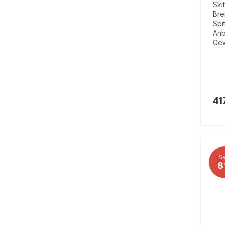
Ski
Bre
Spi
Anb
Gew
41
Sa
8