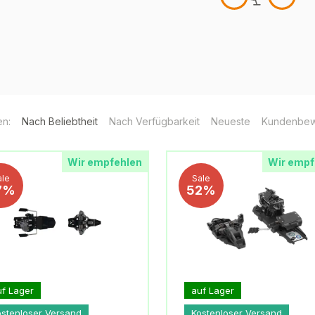
en:
Nach Beliebtheit
Nach Verfügbarkeit
Neueste
Kundenbew
Wir empfehlen
Wir empf
ale
Sale
7%
52%
uf Lager
auf Lager
ostenloser Versand
Kostenloser Versand