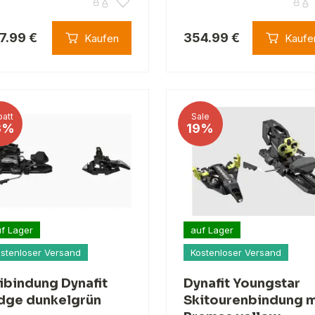
7.99 €
354.99 €
Kaufen
Kaufe
att
Sale
3%
19%
f Lager
auf Lager
stenloser Versand
Kostenloser Versand
ibindung Dynafit
Dynafit Youngstar
dge dunkelgrün
Skitourenbindung m