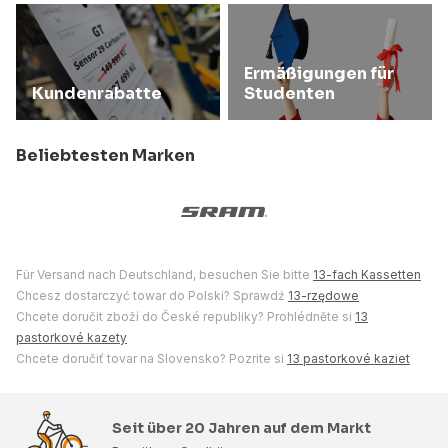
Ermäßigungen für
Kundenrabatte
Studenten
Beliebtesten Marken
Für Versand nach Deutschland, besuchen Sie bitte
13-fach Kassetten
Chcesz dostarczyć towar do Polski? Sprawdź
13-rzędowe
Chcete doručit zboží do České republiky? Prohlédněte si
13
pastorkové kazety
Chcete doručiť tovar na Slovensko? Pozrite si
13 pastorkové kaziet
Seit über 20 Jahren auf dem Markt