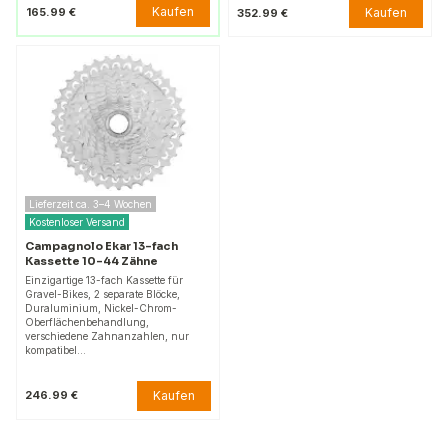
Kaufen
165.99 €
Kaufen
352.99 €
Lieferzeit ca. 3–4 Wochen
Kostenloser Versand
Campagnolo Ekar 13-fach
Kassette 10-44 Zähne
Einzigartige 13-fach Kassette für
Gravel-Bikes, 2 separate Blöcke,
Duraluminium, Nickel-Chrom-
Oberflächenbehandlung,
verschiedene Zahnanzahlen, nur
kompatibel…
Kaufen
246.99 €