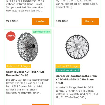
15, 17, 19, 21, 24, 28, 32, 38, 46
1371 mit einem Bereich von 10–46
Zähne, kompatibel mit Flattop Ketten,
Zähnen ist für 13-Gang-Gravel-
Gewicht 288 g.
Setups konzipiert. Sie bietet einen
Übersetzungsbereich von 460 …
Kaufen
Kaufen
227.99 €
529.00 €
Wir empfehlen
-
22%
Lieferzeit 3-4 Tagen
Lieferzeit 2-3 Tagen
Kostenloser Versand
Sram Rival E1 XG-1351 XPLR
Kassette 10-46
Garbaruk 13sp Kassette Sram
XD 10-52z GEN 2.0 für Sram
Die SRAM XG-1351 Kassette mit einem
XPLR
Bereich von 10–46 Zähnen für 13-
fach XPLR Gravel-Setups bietet
Kassette 13 Gänge, Bereich 10-52
sanftes Schalten mit engen
Zähne, Für Sram XPLR 13 Gänge,
Übersetzungsschritten, einen…
Material Cr-Mo Stahl und 7075-T651
Alu, für XD-Freilauf, 345 g.