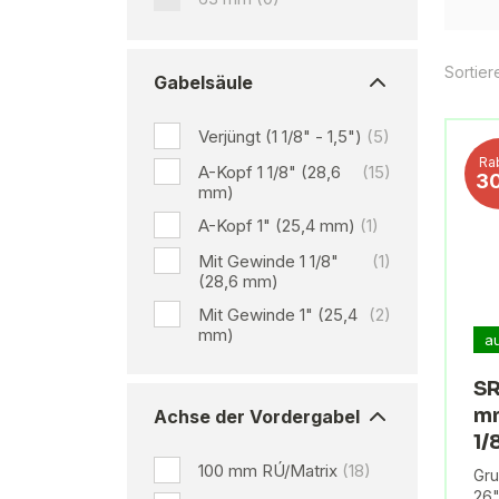
Sortier
Gabelsäule
Verjüngt (1 1/8" - 1,5")
(5)
Ra
A-Kopf 1 1/8" (28,6
(15)
3
mm)
A-Kopf 1" (25,4 mm)
(1)
Mit Gewinde 1 1/8"
(1)
(28,6 mm)
Mit Gewinde 1" (25,4
(2)
mm)
a
SR
mm
Achse der Vordergabel
1/
100 mm RÚ/Matrix
(18)
Gru
26"