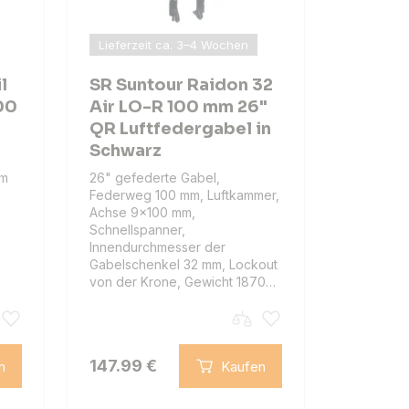
Lieferzeit ca. 3–4 Wochen
l
SR Suntour Raidon 32
00
Air LO-R 100 mm 26"
QR Luftfedergabel in
Schwarz
mm
26" gefederte Gabel,
Federweg 100 mm, Luftkammer,
Achse 9x100 mm,
Schnellspanner,
Innendurchmesser der
Gabelschenkel 32 mm, Lockout
von der Krone, Gewicht 1870…
147.99 €
n
Kaufen