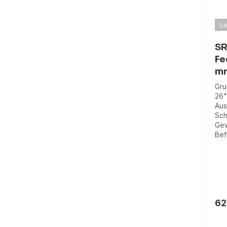
Li
SR
Fe
mm
Gru
26"
Aus
Sch
Gew
Bef
62