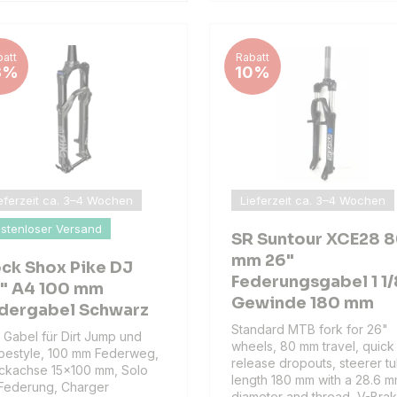
att
Rabatt
3%
10%
eferzeit ca. 3–4 Wochen
Lieferzeit ca. 3–4 Wochen
stenloser Versand
SR Suntour XCE28 
mm 26"
ck Shox Pike DJ
Federungsgabel 1 1/
" A4 100 mm
Gewinde 180 mm
dergabel Schwarz
Standard MTB fork for 26"
 Gabel für Dirt Jump und
wheels, 80 mm travel, quick
pestyle, 100 mm Federweg,
release dropouts, steerer t
ckachse 15×100 mm, Solo
length 180 mm with a 28.6 
 Federung, Charger
diameter and thread, V-Bra