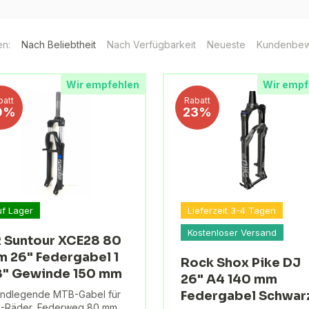
en:
Nach Beliebtheit
Nach Verfügbarkeit
Neueste
Kundenbew
Wir empfehlen
Wir empf
batt
Rabatt
0%
23%
uf Lager
Lieferzeit 3-4 Tagen
Kostenloser Versand
 Suntour XCE28 80
 26" Federgabel 1
Rock Shox Pike DJ
8" Gewinde 150 mm
26" A4 140 mm
ndlegende MTB-Gabel für
Federgabel Schwar
-Räder, Federweg 80 mm,