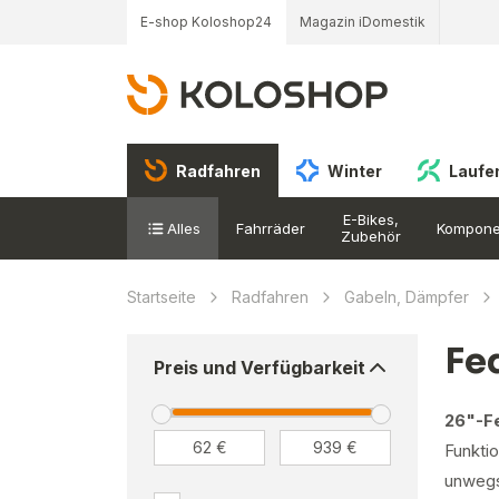
E-shop Koloshop24
Magazin iDomestik
Radfahren
Winter
Laufe
E-Bikes,
Alles
Fahrräder
Kompone
Zubehör
Startseite
Radfahren
Gabeln, Dämpfer
Fe
Preis und Verfügbarkeit
26"-F
Funktio
unwegs