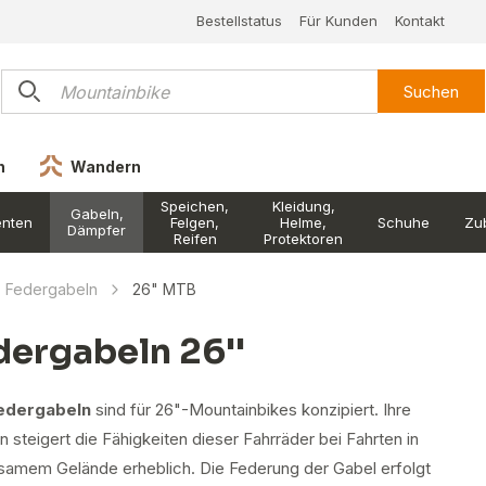
Bestellstatus
Für Kunden
Kontakt
Suchen
n
Wandern
Speichen,
Kleidung,
Gabeln,
nten
Felgen,
Helme,
Schuhe
Zu
Dämpfer
Reifen
Protektoren
Federgabeln
26" MTB
dergabeln 26''
edergabeln
sind für 26"-Mountainbikes konzipiert. Ihre
n steigert die Fähigkeiten dieser Fahrräder bei Fahrten in
amem Gelände erheblich. Die Federung der Gabel erfolgt