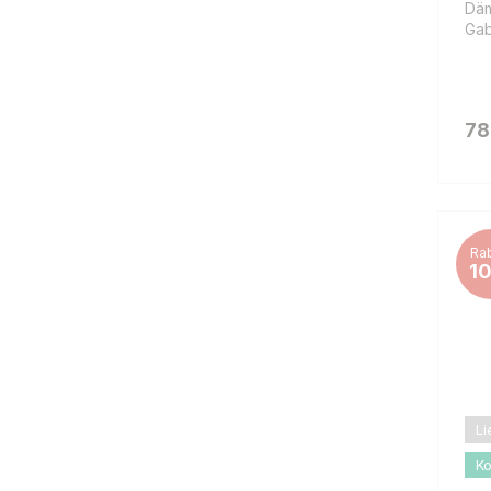
Däm
Gab
78
Rab
1
Li
Ko