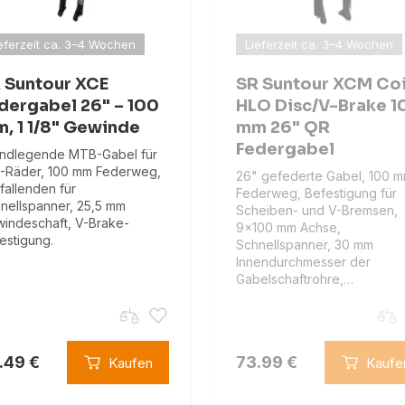
eferzeit ca. 3–4 Wochen
Lieferzeit ca. 3–4 Wochen
 Suntour XCE
SR Suntour XCM Coi
dergabel 26" – 100
HLO Disc/V-Brake 1
, 1 1/8" Gewinde
mm 26" QR
Federgabel
ndlegende MTB-Gabel für
-Räder, 100 mm Federweg,
26" gefederte Gabel, 100 
fallenden für
Federweg, Befestigung für
nellspanner, 25,5 mm
Scheiben- und V-Bremsen,
indeschaft, V-Brake-
9x100 mm Achse,
estigung.
Schnellspanner, 30 mm
Innendurchmesser der
Gabelschaftrohre,…
.49 €
73.99 €
Kaufen
Kaufe