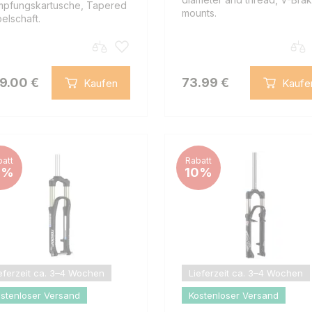
pfungskartusche, Tapered
mounts.
elschaft.
9.00 €
73.99 €
Kaufen
Kaufe
att
Rabatt
0%
10%
eferzeit ca. 3–4 Wochen
Lieferzeit ca. 3–4 Wochen
stenloser Versand
Kostenloser Versand