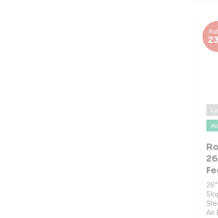
Rab
2
Li
Ko
Ro
26
Fe
26"
Slo
Ste
Air