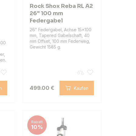
r
Rock Shox Reba RL A2
26" 100 mm
Federgabel
26" Federgabel, Achse 15×100
mm, Tapered Gabelschaft, 40
mm Offset, 100 mm Federweg,
100
Gewicht 1585 g.
,
er,
en.
499.00 €
n
Kaufen
Rabatt
10%