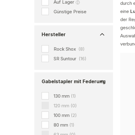
Auf Lager
durch 
eine
L
Günstige Preise
der Reg
geschlo
Hersteller
Auswahl
verbun
Rock Shox
(8)
SR Suntour
(16)
Gabelstapler mit Federung
130 mm
(1)
120 mm
(0)
100 mm
(2)
80 mm
(1)
63 mm
(0)