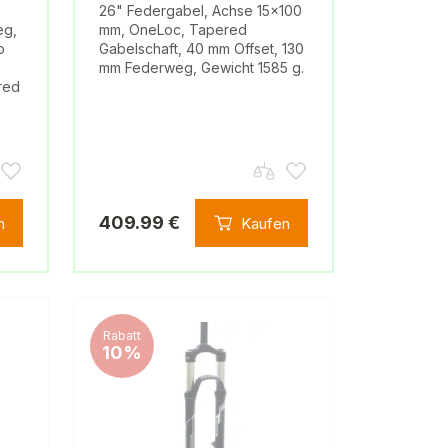
26" Federgabel, Achse 15×100
eg,
mm, OneLoc, Tapered
o
Gabelschaft, 40 mm Offset, 130
mm Federweg, Gewicht 1585 g.
red
409.99 €
n
Kaufen
Rabatt
10%