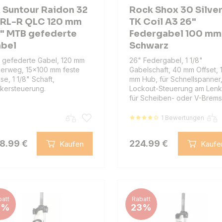
 Suntour Raidon 32
Rock Shox 30 Silve
 RL-R QLC 120 mm
TK Coil A3 26"
" MTB gefederte
Federgabel 100 mm
bel
Schwarz
 gefederte Gabel, 120 mm
26" Federgabel, 1 1/8"
erweg, 15x100 mm feste
Gabelschaft, 40 mm Offset, 
se, 1 1/8" Schaft,
mm Hub, für Schnellspanner
kersteuerung.
Lockout-Steuerung am Lenk
für Scheiben- oder V-Brems
1 Bewertungen
8.99 €
224.99 €
Kaufen
Kaufe
att
Rabatt
0%
23%