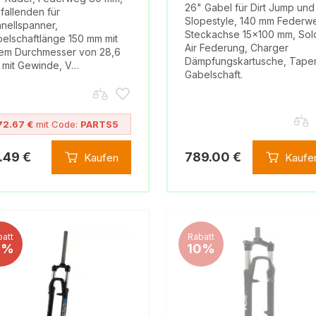
26" Gabel für Dirt Jump und
fallenden für
Slopestyle, 140 mm Federw
nellspanner,
Steckachse 15×100 mm, Sol
elschaftlänge 150 mm mit
Air Federung, Charger
em Durchmesser von 28,6
Dämpfungskartusche, Tape
mit Gewinde, V…
Gabelschaft.
72.67 €
mit Code:
PARTS5
.49 €
789.00 €
Kaufen
Kaufe
att
Rabatt
0%
10%