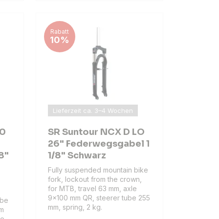
Rabatt
10%
Lieferzeit ca. 3–4 Wochen
80
SR Suntour NCX D LO
26" Federwegsgabel 1
8"
1/8" Schwarz
Fully suspended mountain bike
fork, lockout from the crown,
for MTB, travel 63 mm, axle
9x100 mm QR, steerer tube 255
ube
mm, spring, 2 kg.
mm
ke