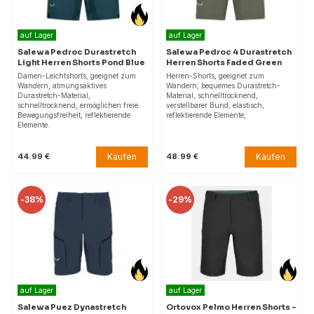
auf Lager
auf Lager
Salewa Pedroc Durastretch
Salewa Pedroc 4 Durastretch
Light Herren Shorts Pond Blue
Herren Shorts Faded Green
Damen-Leichtshorts, geeignet zum
Herren-Shorts, geeignet zum
Wandern, atmungsaktives
Wandern, bequemes Durastretch-
Durastretch-Material,
Material, schnelltrocknend,
schnelltrocknend, ermöglichen freie
verstellbarer Bund, elastisch,
Bewegungsfreiheit, reflektierende
reflektierende Elemente,
Elemente.
Kaufen
Kaufen
44.99 €
48.99 €
-
38%
-
29%
auf Lager
auf Lager
Salewa Puez Dynastretch
Ortovox Pelmo Herren Shorts -