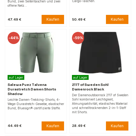
Cargo-Taschen.
Bund, zwei Seitentaschen und zwei
offene Netz…
Kaufen
Kaufen
47.49 €
50.49 €
-
44%
-
59%
auf Lager
auf Lager
Salewa Puez Talvena
2117 of Sweden Sohl
Durastretch Damen Shorts
Damenrock Black
Shadow
Der Damenoutdoorrock 2117 of Sweden
Sohl kombiniert Leichtigkeit,
Leichte Damen-Trekking-Shorts, 4-
Atmungsaktivität, elastisches Material
Wege-Durastretch-Gewebe, elastischer
und schnelltrocknenden 2-in-1-Stoff
Bund, Bluesign®-zertifizierte Stoffe.
mit Shorts.
Kaufen
Kaufen
44.49 €
28.49 €