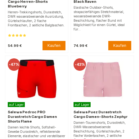
Cargo Herren-Shorts
Black Raven
Blueberry
Elastische Outdoor-Shorts,
strapazierfähiges Stretchmaterial,
Herren-Trekkingshorts, Durastretch,
wasserabweisende DWR-
DWR wasserabweisende Ausrüstung,
Beschichtung, flacher Bund mit
Gürtelschlaufen, 2 flache
Möglichkeit für einen Gürtel, ideal
Fronttaschen, 2 seitliche Balgtaschen.
für…
Kaufen
Kaufen
54.99 €
74.99 €
-
47%
-
43%
auf Lager
auf Lager
Salewa Pedroc PRO
Salewa Puez Durastretch
Durastretch Cargo Damen
Cargo Damen-Shorts Zephyr
Shorts Flame
Damen-Tourenshorts, Durastretch,
DWR-Wasserabweisende
Damen leichte Shorts, Softshell-
Beschichtung, Gürtelschlaufen, 2
Gewebe Durastretch, reflektierende
flache Vordertaschen, 2 seitliche
Elemente, elastischer und verstellbarer