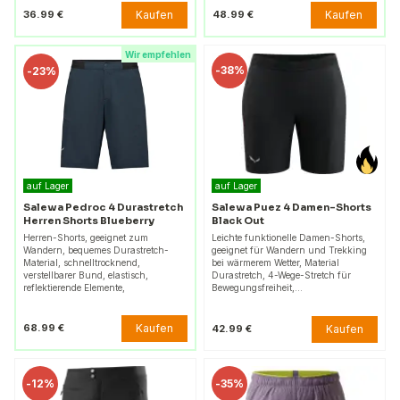
Kaufen
Kaufen
36.99 €
48.99 €
Wir empfehlen
-
38%
-
23%
auf Lager
auf Lager
Salewa Pedroc 4 Durastretch
Salewa Puez 4 Damen-Shorts
Herren Shorts Blueberry
Black Out
Herren-Shorts, geeignet zum
Leichte funktionelle Damen-Shorts,
Wandern, bequemes Durastretch-
geeignet für Wandern und Trekking
Material, schnelltrocknend,
bei wärmerem Wetter, Material
verstellbarer Bund, elastisch,
Durastretch, 4-Wege-Stretch für
reflektierende Elemente,
Bewegungsfreiheit,…
Kaufen
68.99 €
Kaufen
42.99 €
-
12%
-
35%