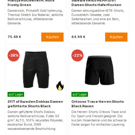
Maloja HochfeilerM. Rock
Salewa Vento HEMP/DST
Frosty Green
Damen Shorts Haferflocken
Damenrock, Primaloft Gold Isolierung,
Damen atmungsaktive MTB-Shorts,
Thermal Stretch Eco Material, seitliche
Durastretch-Gewebe, zwei
Reißverschlüsse, reflektierende
Seitentaschen und eine am Bein,
Elemente.
reflektierende Elemente.
Kaufen
Kaufen
75.49 €
64.99 €
-
38%
-
22%
auf Lager
auf Lager
2117 of Sweden Dokkas Damen
Ortovox Trace Herren Shorts
gefütterte Shorts Black
Black Raven
Damen gefütterte Shorts Dokkas,
Die Herren-Shorts Ortovox Trace sind
seitliche Reißverschlüsse, Futter 60
für Sport und Freizeit geeignet. Die
g/m² ALTO, 100% recyceltes Polyester,
kurzen Hosenbeine und die schwarze
elastischer Bund, DWR
Farbe sorgen für einfaches Layering.
wasserabweisende Beschichtung.