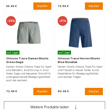
Kaufen
Kaufen
55.49 €
72.99 €
-
23%
-
21%
auf Lager
auf Lager
Ortovox Trace Damen Shorts
Ortovox Trace Herren Shorts
Green Sage
Blue Nunatak
Damen-Shorts Ortovox Trace für Sport
Herren-Shorts Ortovox Trace für Sport
und Wandern; Ausführung in Grün
und Freizeit in blauer Farbe; kurze
Green Sage und bequemer Schnitt für
Hosenbeine für Bewegungsfreiheit
uneingeschränkte Bewegungsfreiheit
und leichtes Tragen.
auch bei warmem…
Kaufen
Kaufen
72.49 €
80.49 €
Weitere Produkte laden