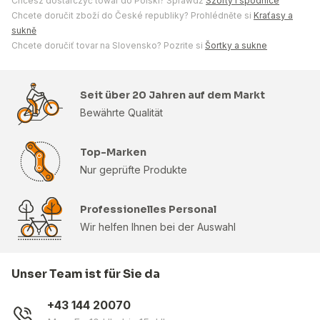
Chcesz dostarczyć towar do Polski? Sprawdź
Szorty i spódnice
Chcete doručit zboží do České republiky? Prohlédněte si
Kraťasy a
sukně
Chcete doručiť tovar na Slovensko? Pozrite si
Šortky a sukne
Seit über 20 Jahren auf dem Markt
Bewährte Qualität
Top-Marken
Nur geprüfte Produkte
Professionelles Personal
Wir helfen Ihnen bei der Auswahl
Unser Team ist für Sie da
+43 144 20070