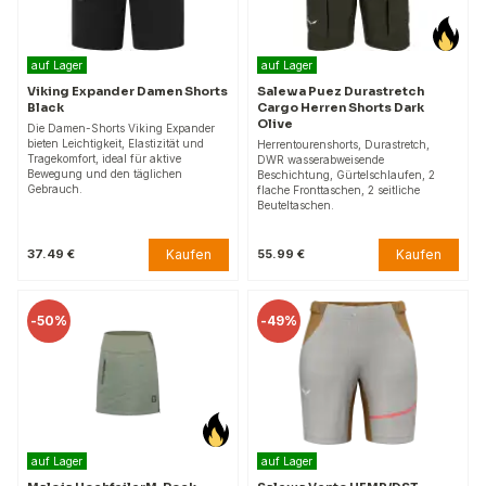
auf Lager
auf Lager
Viking Expander Damen Shorts
Salewa Puez Durastretch
Black
Cargo Herren Shorts Dark
Olive
Die Damen-Shorts Viking Expander
bieten Leichtigkeit, Elastizität und
Herrentourenshorts, Durastretch,
Tragekomfort, ideal für aktive
DWR wasserabweisende
Bewegung und den täglichen
Beschichtung, Gürtelschlaufen, 2
Gebrauch.
flache Fronttaschen, 2 seitliche
Beuteltaschen.
Kaufen
Kaufen
37.49 €
55.99 €
-
50%
-
49%
auf Lager
auf Lager