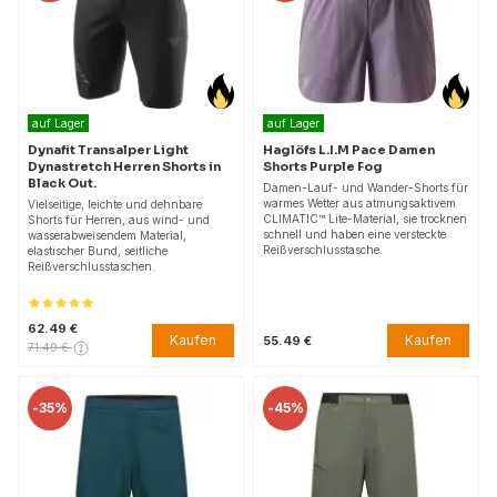
auf Lager
auf Lager
Dynafit Transalper Light
Haglöfs L.I.M Pace Damen
Dynastretch Herren Shorts in
Shorts Purple Fog
Black Out.
Damen-Lauf- und Wander-Shorts für
warmes Wetter aus atmungsaktivem
Vielseitige, leichte und dehnbare
CLIMATIC™ Lite-Material, sie trocknen
Shorts für Herren, aus wind- und
schnell und haben eine versteckte
wasserabweisendem Material,
Reißverschlusstasche.
elastischer Bund, seitliche
Reißverschlusstaschen.
62.49 €
Kaufen
Kaufen
55.49 €
71.49 €
-
35%
-
45%