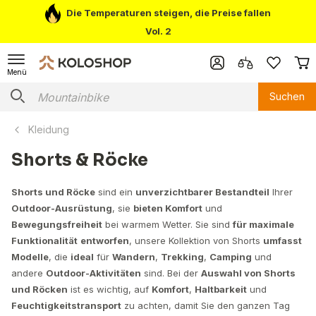
Die Temperaturen steigen, die Preise fallen
Vol. 2
Menü
Suchen
Kleidung
Shorts & Röcke
Shorts und Röcke
sind ein
unverzichtbarer Bestandteil
Ihrer
Outdoor-Ausrüstung
, sie
bieten Komfort
und
Bewegungsfreiheit
bei warmem Wetter. Sie sind
für maximale
Funktionalität
entworfen
, unsere Kollektion von Shorts
umfasst
Modelle
, die
ideal
für
Wandern
,
Trekking
,
Camping
und
andere
Outdoor-Aktivitäten
sind. Bei der
Auswahl von Shorts
und Röcken
ist es wichtig, auf
Komfort
,
Haltbarkeit
und
Feuchtigkeitstransport
zu achten, damit Sie den ganzen Tag