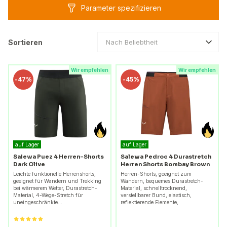
Parameter spezifizieren
Sortieren
Nach Beliebtheit
Wir empfehlen
Wir empfehlen
-
47%
-
45%
auf Lager
auf Lager
Salewa Puez 4 Herren-Shorts
Salewa Pedroc 4 Durastretch
Dark Olive
Herren Shorts Bombay Brown
Leichte funktionelle Herrenshorts,
Herren-Shorts, geeignet zum
geeignet für Wandern und Trekking
Wandern, bequemes Durastretch-
bei wärmerem Wetter, Durastretch-
Material, schnelltrocknend,
Material, 4-Wege-Stretch für
verstellbarer Bund, elastisch,
uneingeschränkte…
reflektierende Elemente,