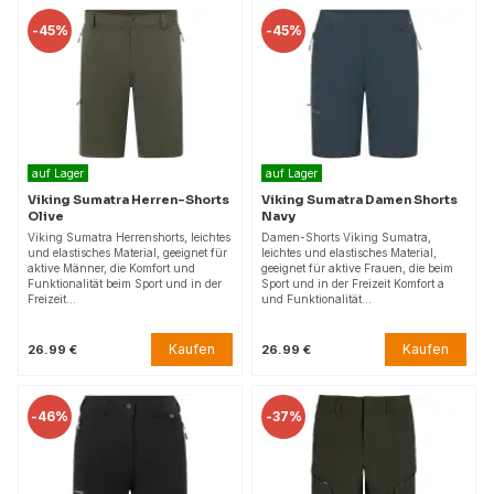
-
45%
-
45%
auf Lager
auf Lager
Viking Sumatra Herren-Shorts
Viking Sumatra Damen Shorts
Olive
Navy
Viking Sumatra Herrenshorts, leichtes
Damen-Shorts Viking Sumatra,
und elastisches Material, geeignet für
leichtes und elastisches Material,
aktive Männer, die Komfort und
geeignet für aktive Frauen, die beim
Funktionalität beim Sport und in der
Sport und in der Freizeit Komfort a
Freizeit…
und Funktionalität…
Kaufen
Kaufen
26.99 €
26.99 €
-
46%
-
37%