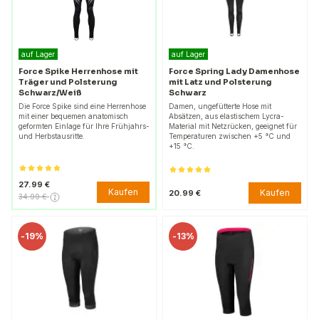
auf Lager
auf Lager
Force Spike Herrenhose mit
Force Spring Lady Damenhose
Träger und Polsterung
mit Latz und Polsterung
Schwarz/Weiß
Schwarz
Die Force Spike sind eine Herrenhose
Damen, ungefütterte Hose mit
mit einer bequemen anatomisch
Absätzen, aus elastischem Lycra-
geformten Einlage für Ihre Frühjahrs-
Material mit Netzrücken, geeignet für
und Herbstausritte.
Temperaturen zwischen +5 °C und
+15 °C.
27.99 €
Kaufen
Kaufen
20.99 €
34.99 €
-
19%
-
13%