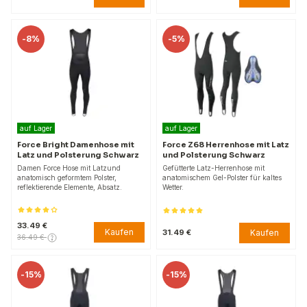
-
8%
-
5%
auf Lager
auf Lager
Force Bright Damenhose mit
Force Z68 Herrenhose mit Latz
Latz und Polsterung Schwarz
und Polsterung Schwarz
Damen Force Hose mit Latzund
Gefütterte Latz-Herrenhose mit
anatomisch geformtem Polster,
anatomischem Gel-Polster für kaltes
reflektierende Elemente, Absatz.
Wetter.
33.49 €
Kaufen
Kaufen
31.49 €
36.49 €
-
15%
-
15%