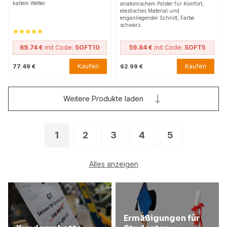
kaltem Wetter.
anatomischem Polster für Komfort,
elastisches Material und
enganliegender Schnitt, Farbe
schwarz.
69.74 €
mit Code:
SOFT10
59.84 €
mit Code:
SOFT5
Kaufen
Kaufen
77.49 €
62.99 €
Weitere Produkte laden
1
2
3
4
5
Alles anzeigen
Ermäßigungen für