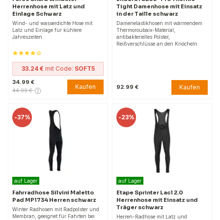
Herrenhose mit Latz und
Tight Damenhose mit Einsatz
Einlage Schwarz
in der Taille schwarz
Wind- und wasserdichte Hose mit
Damenelastikhosen mit wärmendem
Latz und Einlage für kühlere
Thermoroubaix-Material,
Jahreszeiten.
antibakterielles Polster,
Reißverschlüsse an den Knöcheln
33.24 €
mit Code:
SOFT5
34.99 €
Kaufen
Kaufen
92.99 €
44.99 €
-
37%
-
23%
auf Lager
auf Lager
Fahrradhose Silvini Maletto
Etape Sprinter Lacl 2.0
Pad MP1734 Herren schwarz
Herrenhose mit Einsatz und
Träger schwarz
Winter Radhosen mit Radpolster und
Membran, geeignet für Fahrten bei
Herren-Radhose mit Latz und