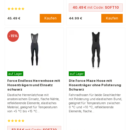
40.49 €
mit Code:
SOFT10
Kaufen
Kaufen
45.49 €
44.99 €
-
15%
auf Lager
auf Lager
Force Endless Herrenhose mit
Die Force Maze Hose mit
Hosenträgern und Einsatz
Hosenträger ohne Polsterung
schwarz
Schwarz
Elastische Herrenlatzhose mit
Fahrradhosen für beide Geschlechter
anatomischem Einsatz, flache Nähte,
mit Polsterung und elastischem Bund,
reflektierende Elemente, elastisches
geeignet für Temperaturen zwischen
Material, geeignet für Temperaturen
0 °C und +10 °C, reflektierende
von +5 °C bis +15 °C…
Elemente, flache…
53.54 €
mit Code:
SOFT10