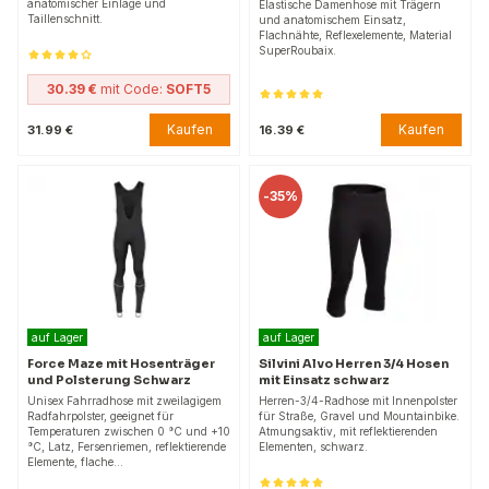
anatomischer Einlage und
Elastische Damenhose mit Trägern
Taillenschnitt.
und anatomischem Einsatz,
Flachnähte, Reflexelemente, Material
SuperRoubaix.
30.39 €
mit Code:
SOFT5
Kaufen
Kaufen
31.99 €
16.39 €
-
35%
auf Lager
auf Lager
Force Maze mit Hosenträger
Silvini Alvo Herren 3/4 Hosen
und Polsterung Schwarz
mit Einsatz schwarz
Unisex Fahrradhose mit zweilagigem
Herren-3/4-Radhose mit Innenpolster
Radfahrpolster, geeignet für
für Straße, Gravel und Mountainbike.
Temperaturen zwischen 0 °C und +10
Atmungsaktiv, mit reflektierenden
°C, Latz, Fersenriemen, reflektierende
Elementen, schwarz.
Elemente, flache…