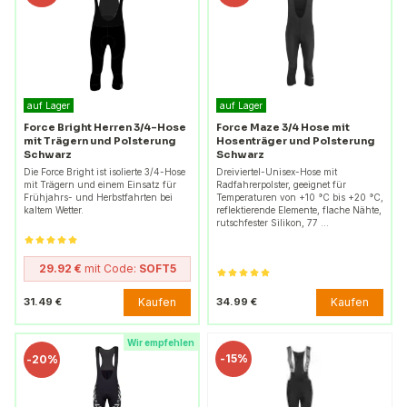
auf Lager
auf Lager
Force Bright Herren 3/4-Hose
Force Maze 3/4 Hose mit
mit Trägern und Polsterung
Hosenträger und Polsterung
Schwarz
Schwarz
Die Force Bright ist isolierte 3/4-Hose
Dreiviertel-Unisex-Hose mit
mit Trägern und einem Einsatz für
Radfahrerpolster, geeignet für
Frühjahrs- und Herbstfahrten bei
Temperaturen von +10 °C bis +20 °C,
kaltem Wetter.
reflektierende Elemente, flache Nähte,
rutschfester Silikon, 77 …
29.92 €
mit Code:
SOFT5
Kaufen
Kaufen
31.49 €
34.99 €
Wir empfehlen
-
15%
-
20%