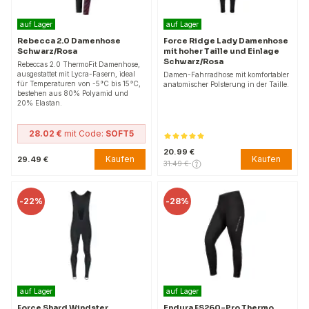
auf Lager
auf Lager
Rebecca 2.0 Damenhose
Force Ridge Lady Damenhose
Schwarz/Rosa
mit hoher Taille und Einlage
Schwarz/Rosa
Rebeccas 2.0 ThermoFit Damenhose,
ausgestattet mit Lycra-Fasern, ideal
Damen-Fahrradhose mit komfortabler
für Temperaturen von -5°C bis 15°C,
anatomischer Polsterung in der Taille.
bestehen aus 80% Polyamid und
20% Elastan.
28.02 €
mit Code:
SOFT5
20.99 €
Kaufen
Kaufen
29.49 €
31.49 €
-
22%
-
28%
auf Lager
auf Lager
Force Shard Windster
Endura FS260-Pro Thermo