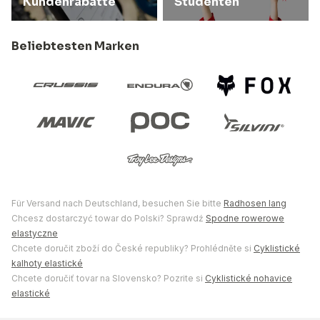
Kundenrabatte
Studenten
Beliebtesten Marken
Für Versand nach Deutschland, besuchen Sie bitte
Radhosen lang
Chcesz dostarczyć towar do Polski? Sprawdź
Spodne rowerowe
elastyczne
Chcete doručit zboží do České republiky? Prohlédněte si
Cyklistické
kalhoty elastické
Chcete doručiť tovar na Slovensko? Pozrite si
Cyklistické nohavice
elastické