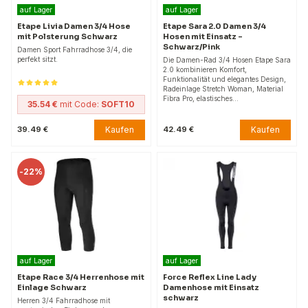
auf Lager
auf Lager
Etape Livia Damen 3/4 Hose
Etape Sara 2.0 Damen 3/4
mit Polsterung Schwarz
Hosen mit Einsatz –
Schwarz/Pink
Damen Sport Fahrradhose 3/4, die
perfekt sitzt.
Die Damen-Rad 3/4 Hosen Etape Sara
2.0 kombinieren Komfort,
Funktionalität und elegantes Design,
Radeinlage Stretch Woman, Material
Fibra Pro, elastisches…
35.54 €
mit Code:
SOFT10
Kaufen
Kaufen
39.49 €
42.49 €
-
22%
auf Lager
auf Lager
Etape Race 3/4 Herrenhose mit
Force Reflex Line Lady
Einlage Schwarz
Damenhose mit Einsatz
schwarz
Herren 3/4 Fahrradhose mit