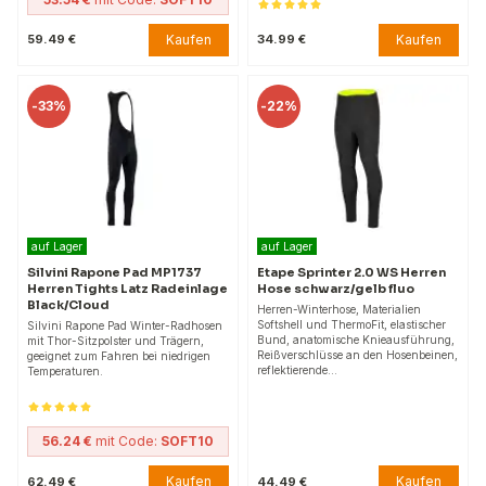
Kaufen
Kaufen
59.49 €
34.99 €
-
33%
-
22%
auf Lager
auf Lager
Silvini Rapone Pad MP1737
Etape Sprinter 2.0 WS Herren
Herren Tights Latz Radeinlage
Hose schwarz/gelb fluo
Black/Cloud
Herren-Winterhose, Materialien
Softshell und ThermoFit, elastischer
Silvini Rapone Pad Winter-Radhosen
Bund, anatomische Knieausführung,
mit Thor-Sitzpolster und Trägern,
Reißverschlüsse an den Hosenbeinen,
geeignet zum Fahren bei niedrigen
reflektierende…
Temperaturen.
56.24 €
mit Code:
SOFT10
Kaufen
Kaufen
62.49 €
44.49 €