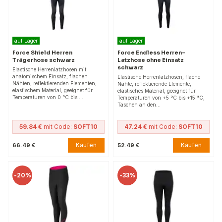
auf Lager
auf Lager
Force Shield Herren
Force Endless Herren-
Trägerhose schwarz
Latzhose ohne Einsatz
schwarz
Elastische Herrenlatzhosen mit
anatomischem Einsatz, flachen
Elastische Herrenlatzhosen, flache
Nähten, reflektierenden Elementen,
Nähte, reflektierende Elemente,
elastischem Material, geeignet für
elastisches Material, geeignet für
Temperaturen von 0 °C bis …
Temperaturen von +5 °C bis +15 °C,
Taschen an den…
59.84 €
mit Code:
SOFT10
47.24 €
mit Code:
SOFT10
Kaufen
Kaufen
66.49 €
52.49 €
-
20%
-
33%