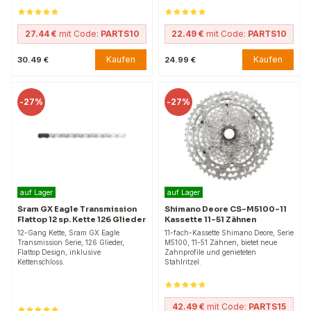
27.44 €
mit Code:
PARTS10
22.49 €
mit Code:
PARTS10
Kaufen
Kaufen
30.49 €
24.99 €
-
27%
-
27%
auf Lager
auf Lager
Sram GX Eagle Transmission
Shimano Deore CS-M5100-11
Flattop 12 sp. Kette 126 Glieder
Kassette 11-51 Zähnen
12-Gang Kette, Sram GX Eagle
11-fach-Kassette Shimano Deore, Serie
Transmission Serie, 126 Glieder,
M5100, 11-51 Zähnen, bietet neue
Flattop Design, inklusive
Zahnprofile und genieteten
Kettenschloss.
Stahlritzel.
42.49 €
mit Code:
PARTS15