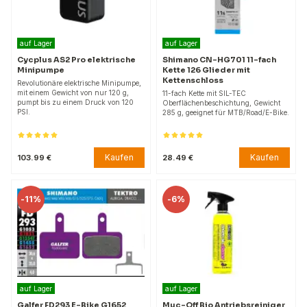
auf Lager
auf Lager
Cycplus AS2 Pro elektrische
Shimano CN-HG701 11-fach
Minipumpe
Kette 126 Glieder mit
Kettenschloss
Revolutionäre elektrische Minipumpe,
mit einem Gewicht von nur 120 g,
11-fach Kette mit SIL-TEC
pumpt bis zu einem Druck von 120
Oberflächenbeschichtung, Gewicht
PSI.
285 g, geeignet für MTB/Road/E-Bike.
Kaufen
Kaufen
103.99 €
28.49 €
-
11%
-
6%
auf Lager
auf Lager
Galfer FD293 E-Bike G1652
Muc-Off Bio Antriebsreiniger