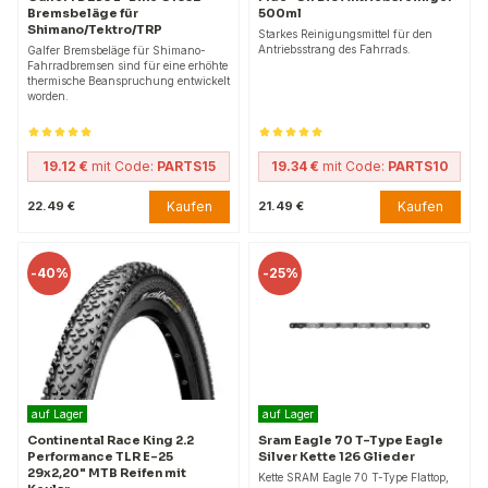
Bremsbeläge für
500ml
Shimano/Tektro/TRP
Starkes Reinigungsmittel für den
Antriebsstrang des Fahrrads.
Galfer Bremsbeläge für Shimano-
Fahrradbremsen sind für eine erhöhte
thermische Beanspruchung entwickelt
worden.
19.12 €
mit Code:
PARTS15
19.34 €
mit Code:
PARTS10
Kaufen
Kaufen
22.49 €
21.49 €
-
40%
-
25%
auf Lager
auf Lager
Continental Race King 2.2
Sram Eagle 70 T-Type Eagle
Performance TLR E-25
Silver Kette 126 Glieder
29x2,20" MTB Reifen mit
Kette SRAM Eagle 70 T-Type Flattop,