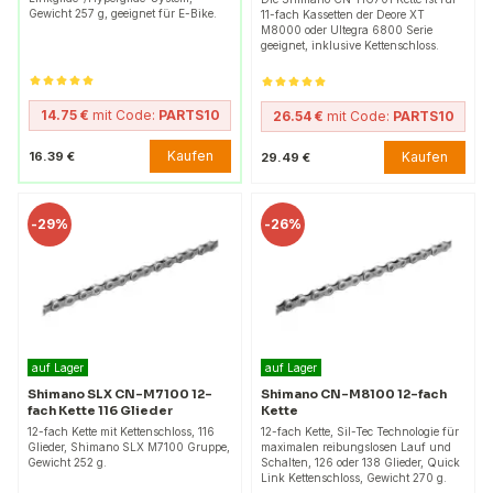
Gewicht 257 g, geeignet für E-Bike.
11-fach Kassetten der Deore XT
M8000 oder Ultegra 6800 Serie
geeignet, inklusive Kettenschloss.
14.75 €
mit Code:
PARTS10
26.54 €
mit Code:
PARTS10
Kaufen
16.39 €
Kaufen
29.49 €
-
29%
-
26%
auf Lager
auf Lager
Shimano SLX CN-M7100 12-
Shimano CN-M8100 12-fach
fach Kette 116 Glieder
Kette
12-fach Kette mit Kettenschloss, 116
12-fach Kette, Sil-Tec Technologie für
Glieder, Shimano SLX M7100 Gruppe,
maximalen reibungslosen Lauf und
Gewicht 252 g.
Schalten, 126 oder 138 Glieder, Quick
Link Kettenschloss, Gewicht 270 g.