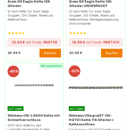
Sram GX Eagle Kette 126
Sram GX Eagle Kette 126
Glieder
Glieder UNVERPACKT
12-fach Kette, für Sram Eagle
12-fach Kette, für Sram Eagle
Gruppen, 126 Glieder, PowerLock
Gruppen, 126 Glieder, PowerLock
Kettenschloss.
Kettenschloss, Montageverpackung
ohne Schachtel.
25.64 €
mit Code:
PARTS5
18.89 €
mit Code:
PARTS10
Kaufen
Kaufen
26.99 €
20.99 €
Wir empfehlen
-
32%
-
40%
auf Lager
auf Lager
Shimano CN-LG500 Kette mit
Shimano Ultegra/XT CN-
Schnellverschluss
HG701 Kette 116 Glieder +
Kettenschloss
10/11-fach-Kette für das
Linkglide-/Hyperglide-System,
Die Shimano CN-HG701 Kette ist für