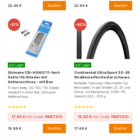
Kaufen
Kaufen
22.49 €
22.99 €
-
41%
-
40%
auf Lager
auf Lager
Shimano CN-HG601 11-fach
Continental Ultra Sport 3 E-25
Kette 116 Glieder mit
Straßenreifen Kevlar schwarz
Kettenschloss - mit Box
Perfekter Trainings-/Rennreifen für
Rennräder, in den Breiten 23, 25 und
11-fach Kette, SIL-TEC, 116 Glieder,
32mm, mit Kevlarwulst, 3/180 TPI,
verpackt in einer Box, inklusive
Gewicht 320 - 430 g.
Kettenschloss.
17.90 €
mit Code:
PARTS10
15.92 €
mit Code:
PARTS10
Kaufen
Kaufen
19.89 €
17.69 €