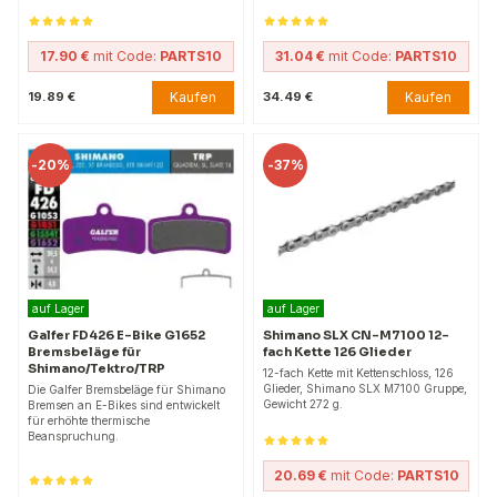
17.90 €
mit Code:
PARTS10
31.04 €
mit Code:
PARTS10
Kaufen
Kaufen
19.89 €
34.49 €
-
20%
-
37%
auf Lager
auf Lager
Galfer FD426 E-Bike G1652
Shimano SLX CN-M7100 12-
Bremsbeläge für
fach Kette 126 Glieder
Shimano/Tektro/TRP
12-fach Kette mit Kettenschloss, 126
Glieder, Shimano SLX M7100 Gruppe,
Die Galfer Bremsbeläge für Shimano
Gewicht 272 g.
Bremsen an E-Bikes sind entwickelt
für erhöhte thermische
Beanspruchung.
20.69 €
mit Code:
PARTS10