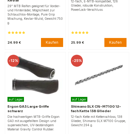
Kevlar
12-fach, E-MTB-kompatibel, 126
Glieder, robuste Konstruktion,
29" MTB Reifen geeignet für Vorder-
PowerLock-Verschluss.
und Hinterräder, Möglichkeit zur
Schlauchlos-Montage, Pure Grip
Mischung, Kevlar-Wulst, Gewicht 750
g.
Kaufen
Kaufen
24.99 €
25.99 €
-
12%
-
25%
auf Lager
auf Lager
Ergon GA3 Large Griffe
Shimano SLX CN-M7100 12-
schwarz
fach Kette 138 Glieder
Die hochwertigen MTB-Griffe Ergon
12-fach Kette mit Kettenschloss, 138
GA3 mit ausgefeiltem Design und
Glieder, Shimano SLX M7100 Gruppe,
superweichem, UV-beständigem
Gewicht 294 g.
Material Gravity Control Rubber.