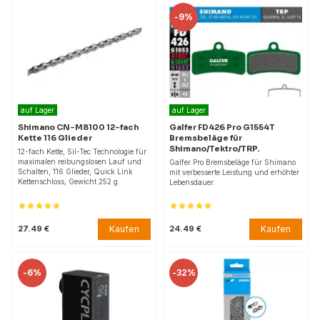
-
9%
auf Lager
auf Lager
Shimano CN-M8100 12-fach
Galfer FD426 Pro G1554T
Kette 116 Glieder
Bremsbeläge für
Shimano/Tektro/TRP.
12-fach Kette, Sil-Tec Technologie für
maximalen reibungslosen Lauf und
Galfer Pro Bremsbeläge für Shimano
Schalten, 116 Glieder, Quick Link
mit verbesserte Leistung und erhöhter
Kettenschloss, Gewicht 252 g.
Lebensdauer.
Kaufen
Kaufen
27.49 €
24.49 €
-
6%
-
32%