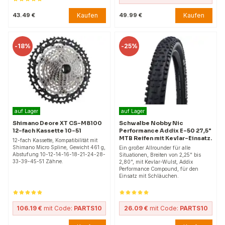
Kaufen
Kaufen
43.49 €
49.99 €
-
18%
-
25%
auf Lager
auf Lager
Shimano Deore XT CS-M8100
Schwalbe Nobby Nic
12-fach Kassette 10-51
Performance Addix E-50 27,5"
MTB Reifen mit Kevlar-Einsatz.
12-fach Kassette, Kompatibilität mit
Shimano Micro Spline, Gewicht 461 g,
Ein großer Allrounder für alle
Abstufung 10-12-14-16-18-21-24-28-
Situationen, Breiten von 2,25" bis
33-39-45-51 Zähne.
2,80", mit Kevlar-Wulst, Addix
Performance Compound, für den
Einsatz mit Schläuchen.
106.19 €
mit Code:
PARTS10
26.09 €
mit Code:
PARTS10