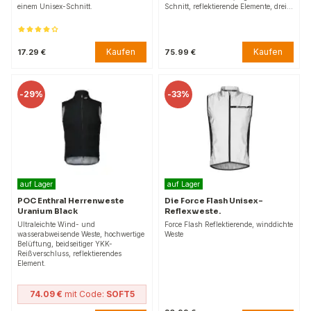
einem Unisex-Schnitt.
Schnitt, reflektierende Elemente, drei…
Kaufen
Kaufen
17.29 €
75.99 €
-
29%
-
33%
auf Lager
auf Lager
POC Enthral Herrenweste
Die Force Flash Unisex-
Uranium Black
Reflexweste.
Ultraleichte Wind- und
Force Flash Reflektierende, winddichte
wasserabweisende Weste, hochwertige
Weste
Belüftung, beidseitiger YKK-
Reißverschluss, reflektierendes
Element.
74.09 €
mit Code:
SOFT5