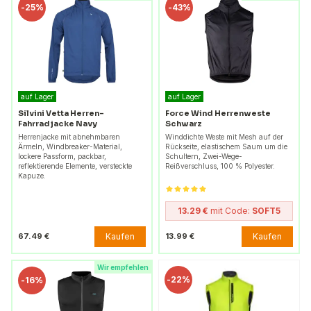
-
25%
-
43%
auf Lager
auf Lager
Silvini Vetta Herren-
Force Wind Herrenweste
Fahrradjacke Navy
Schwarz
Herrenjacke mit abnehmbaren
Winddichte Weste mit Mesh auf der
Ärmeln, Windbreaker-Material,
Rückseite, elastischem Saum um die
lockere Passform, packbar,
Schultern, Zwei-Wege-
reflektierende Elemente, versteckte
Reißverschluss, 100 % Polyester.
Kapuze.
13.29 €
mit Code:
SOFT5
Kaufen
Kaufen
67.49 €
13.99 €
Wir empfehlen
-
22%
-
16%