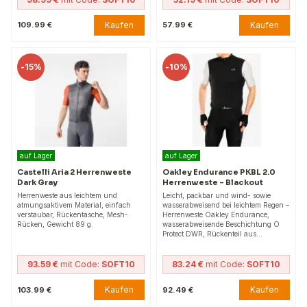
Kaufen
Kaufen
109.99 €
57.99 €
-
15%
-
10%
auf Lager
auf Lager
Castelli Aria 2 Herrenweste
Oakley Endurance PKBL 2.0
Dark Gray
Herrenweste – Blackout
Herrenweste aus leichtem und
Leicht, packbar und wind- sowie
atmungsaktivem Material, einfach
wasserabweisend bei leichtem Regen –
verstaubar, Rückentasche, Mesh-
Herrenweste Oakley Endurance,
Rücken, Gewicht 89 g.
wasserabweisende Beschichtung O
Protect DWR, Rückenteil aus…
93.59 €
mit Code:
SOFT10
83.24 €
mit Code:
SOFT10
Kaufen
Kaufen
103.99 €
92.49 €