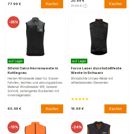
20.99 €
Kaufen
Kaufen
77.99 €
31.49 €
-
35%
auf Lager
auf Lager
Silvini Cairo Herrenweste in
Force Laser durchstoßfeste
Kohlegrau
Weste in Schwarz
Herren-Windweste ideal für Gravel-
Winddichte Unisex-Weste mit
Fahrten, leichtes und atmungsaktives
reflektierenden Elementen.
Material Windbreaker WR, lockerer
Schnitt, verlängertes Rückenteil mit
innenliegendem…
Kaufen
Kaufen
60.49 €
16.69 €
-
15%
-
24%