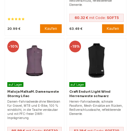
Reißverschluss, reflektierende
Elemente.
60.32 €
mit Code:
SOFT5
Kaufen
Kaufen
20.99 €
63.49 €
-
10%
-
19%
auf Lager
auf Lager
Maloja MalkaM. Damenweste
Craft Endurt Light Wind
Stormy Lilac
Herrenweste schwarz
Damen-Fahrradweste ohne Membran
Herren-Fahrradweste, schmale
für Gravel, MTB und E-Bike, 100 %
Passform, Mesh-Einsätze am Rücken,
winddicht, in die Tasche verstaubar
Reißverschlusstasche, reflektierende
und mit PFC-freier DWR-
Elemente.
Imprägnierung.
98.99 €
mit Code:
SOFT10
52.19 €
mit Code:
SOFT10