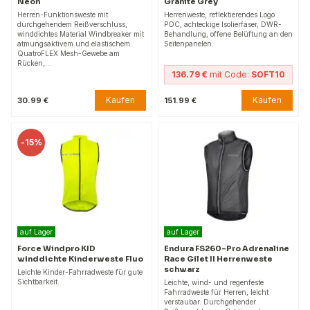
Neon
Granite Grey
Herren-Funktionsweste mit
Herrenweste, reflektierendes Logo
durchgehendem Reißverschluss,
POC, achteckige Isolierfaser, DWR-
winddichtes Material Windbreaker mit
Behandlung, offene Belüftung an den
atmungsaktivem und elastischem
Seitenpanelen.
QuatroFLEX Mesh-Gewebe am
Rücken,…
136.79 €
mit Code:
SOFT10
Kaufen
Kaufen
30.99 €
151.99 €
-
15%
auf Lager
auf Lager
Force Windpro KID
Endura FS260-Pro Adrenaline
winddichte Kinderweste Fluo
Race Gilet II Herrenweste
schwarz
Leichte Kinder-Fahrradweste für gute
Sichtbarkeit.
Leichte, wind- und regenfeste
Fahrradweste für Herren, leicht
verstaubar. Durchgehender