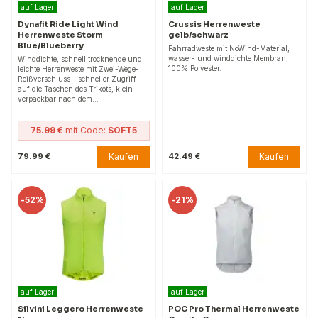
auf Lager
auf Lager
Dynafit Ride Light Wind
Crussis Herrenweste
Herrenweste Storm
gelb/schwarz
Blue/Blueberry
Fahrradweste mit NoWind-Material,
wasser- und winddichte Membran,
Winddichte, schnell trocknende und
100% Polyester.
leichte Herrenweste mit Zwei-Wege-
Reißverschluss - schneller Zugriff
auf die Taschen des Trikots, klein
verpackbar nach dem…
75.99 €
mit Code:
SOFT5
Kaufen
Kaufen
79.99 €
42.49 €
-
52%
-
21%
auf Lager
auf Lager
Silvini Leggero Herrenweste
POC Pro Thermal Herrenweste