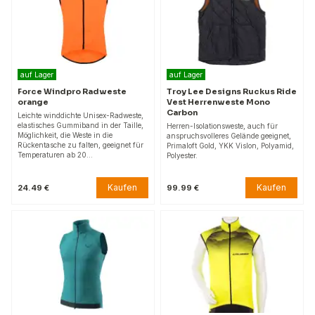
auf Lager
auf Lager
Force Windpro Radweste
Troy Lee Designs Ruckus Ride
orange
Vest Herrenweste Mono
Carbon
Leichte winddichte Unisex-Radweste,
elastisches Gummiband in der Taille,
Herren-Isolationsweste, auch für
Möglichkeit, die Weste in die
anspruchsvolleres Gelände geeignet,
Rückentasche zu falten, geeignet für
Primaloft Gold, YKK Vislon, Polyamid,
Temperaturen ab 20…
Polyester.
Kaufen
Kaufen
24.49 €
99.99 €