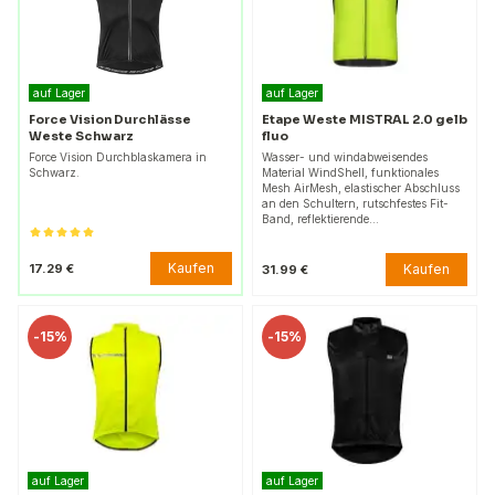
auf Lager
auf Lager
Force Vision Durchlässe
Etape Weste MISTRAL 2.0 gelb
Weste Schwarz
fluo
Force Vision Durchblaskamera in
Wasser- und windabweisendes
Schwarz.
Material WindShell, funktionales
Mesh AirMesh, elastischer Abschluss
an den Schultern, rutschfestes Fit-
Band, reflektierende…
Kaufen
17.29 €
Kaufen
31.99 €
-
15%
-
15%
auf Lager
auf Lager