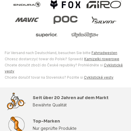
Für Versand nach Deutschland, besuchen Sie bitte
Fahrradwesten
Chcesz dostarczyć towar do Polski? Sprawdź
Kamizelki rowerowe
Chcete doručit zboží do České republiky? Prohlédněte si
Cyklistické
vesty
Chcete doručiť tovar na Slovensko? Pozrite si
Cyklistické vesty
Seit über 20 Jahren auf dem Markt
Bewährte Qualität
Top-Marken
Nur geprüfte Produkte