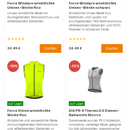
Force Windpro winddichte
Force Windpro winddichte
Unisex-Weste fluo
Unisex-Weste schwarz
Unisex-winddichte Weste mit
Winddichte Unisex-Weste fürs
durchgehendem Reißverschluss und
Radfahren und Laufen mit
reflektierenden Elementen.
durchgehendem YKK-Reißverschluss,
reflektierenden Elementen und 100%
Polyester in schwarzer Farbe.
Kaufen
Kaufen
24.49 €
24.49 €
-
16%
-
10%
auf Lager
auf Lager
Force Vision winddichte
Alé PR-E Thermo 2.0 Damen-
Weste fluo
Radweste Stucco
Winddichte und wasserdichte Weste
Damenweste aus der PR.E-Kollektion,
mit durchgehendem Reißverschluss
innovative, vielseitige Weste, geeignet
und reflektierenden Elementen in
für alle Jahreszeiten, ergonomischer