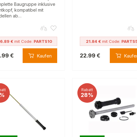
plette Baugruppe inklusive
htkopf, kompatibel mit
ellen ab…
6.89 €
mit Code:
PARTS10
21.84 €
mit Code:
PARTS
.99 €
22.99 €
Kaufen
Kaufe
att
Rabatt
%
28%