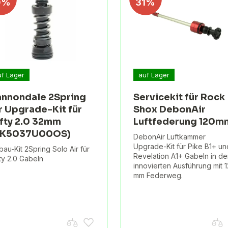
0%
31%
uf Lager
auf Lager
nnondale 2Spring
Servicekit für Rock
r Upgrade-Kit für
Shox DebonAir
fty 2.0 32mm
Luftfederung 120m
CK5037U00OS)
DebonAir Luftkammer
Upgrade-Kit für Pike B1+ un
au-Kit 2Spring Solo Air für
Revelation A1+ Gabeln in de
ty 2.0 Gabeln
innovierten Ausführung mit 
mm Federweg.