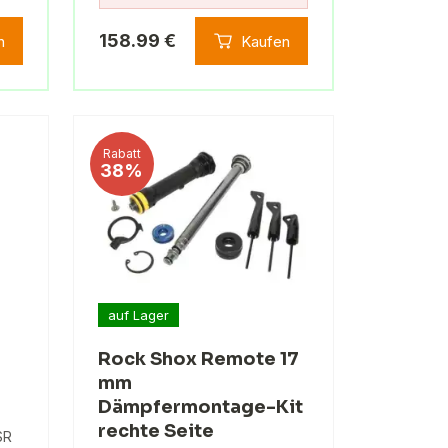
158.99 €
n
Kaufen
Rabatt
38%
auf Lager
Rock Shox Remote 17
mm
Dämpfermontage-Kit
rechte Seite
SR