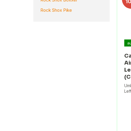
1
Rock Shox Pike
a
Ca
Ai
Le
(
Umb
Lef