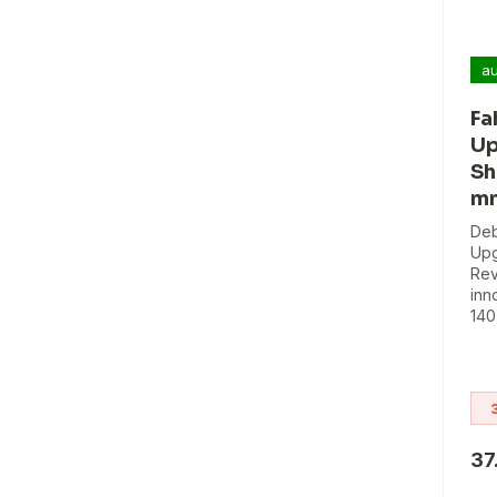
au
Fa
Up
Sh
m
Deb
Upg
Rev
inn
140
37