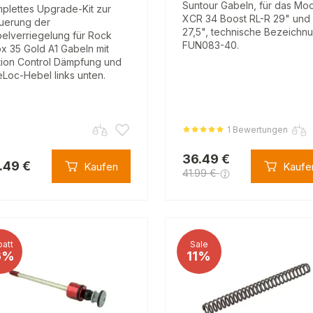
Suntour Gabeln, für das Mod
plettes Upgrade-Kit zur
XCR 34 Boost RL-R 29" und
uerung der
27,5", technische Bezeichn
elverriegelung für Rock
FUN083-40.
x 35 Gold A1 Gabeln mit
ion Control Dämpfung und
Loc-Hebel links unten.
1 Bewertungen
36.49 €
.49 €
Kaufen
Kaufe
41.99 €
att
Sale
6%
11%