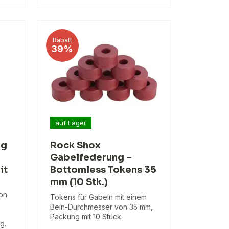
Rabatt
39%
auf Lager
ng
Rock Shox
Gabelfederung –
it
Bottomless Tokens 35
mm (10 Stk.)
on
Tokens für Gabeln mit einem
Bein-Durchmesser von 35 mm,
Packung mit 10 Stück.
g.