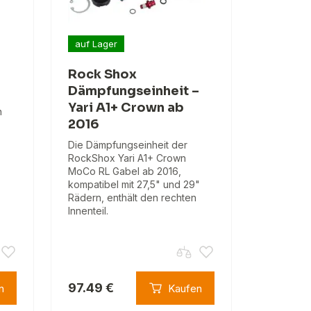
auf Lager
Rock Shox
Dämpfungseinheit –
Yari A1+ Crown ab
n
2016
Die Dämpfungseinheit der
RockShox Yari A1+ Crown
MoCo RL Gabel ab 2016,
kompatibel mit 27,5" und 29"
Rädern, enthält den rechten
Innenteil.
97.49 €
n
Kaufen