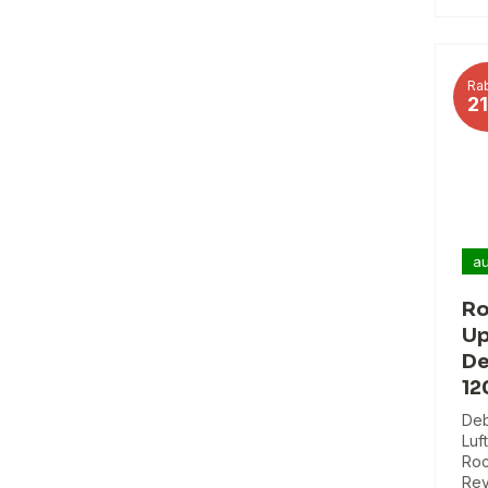
Rab
2
au
Ro
Up
De
12
Deb
Luf
Roc
Rev