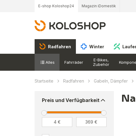
E-shop Koloshop24
Magazin iDomestik
Radfahren
Winter
Laufe
E-Bikes,
Alles
Fahrräder
Kompone
Zubehör
Startseite
Radfahren
Gabeln, Dämpfer
Na
Preis und Verfügbarkeit