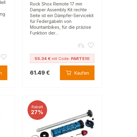
ell
Rock Shox Remote 17 mm
Damper Assembly Kit rechte
ung
Seite ist ein Dämpfer-Servicekit
für Federgabeln von
Mountainbikes, für die präzise
Funktion der…
55.34 €
mit Code:
PARTS10
61.49 €
n
Kaufen
Rabatt
27%