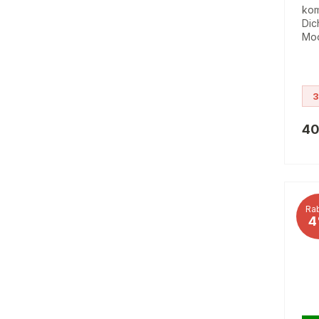
kom
Dic
Mod
3
40
Rab
4