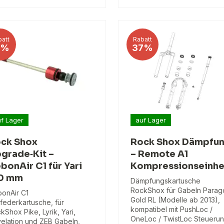
att
Rabatt
1%
37%
f Lager
auf Lager
ck Shox
Rock Shox Dämpfu
grade‑Kit –
– Remote A1
bonAir C1 für Yari
Kompressionseinhe
0 mm
Dämpfungskartusche
RockShox für Gabeln Parag
onAir C1
Gold RL (Modelle ab 2013),
tfederkartusche, für
kompatibel mit PushLoc /
kShox Pike, Lyrik, Yari,
OneLoc / TwistLoc Steuerun
elation und ZEB Gabeln,