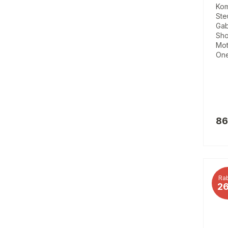
Kom
Ste
Gab
Sho
Mot
One
86
Rab
2