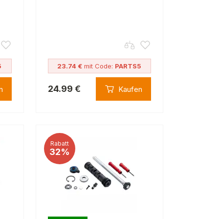
5
23.74 €
mit Code:
PARTS5
24.99 €
n
Kaufen
Rabatt
32%