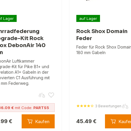
f Lager
auf Lager
hrradfederung
Rock Shox Domain
grade-Kit Rock
Feder
ox DebonAir 140
Feder für Rock Shox Domai
m
180 mm Gabeln
onAir Luftkammer
rade-Kit für Pike B1+ und
elation A1+ Gabeln in der
ovierten C1 Ausführung mit
 mm Federweg.
3 Bewertungen
36.09 €
mit Code:
PARTS5
.99 €
45.49 €
Kaufen
Kaufe