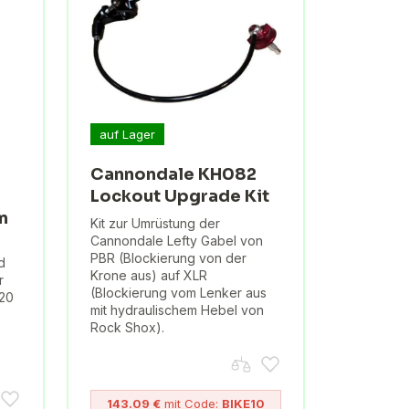
auf Lager
Cannondale KH082
Lockout Upgrade Kit
m
Kit zur Umrüstung der
Cannondale Lefty Gabel von
PBR (Blockierung von der
d
Krone aus) auf XLR
r
(Blockierung vom Lenker aus
120
mit hydraulischem Hebel von
Rock Shox).
143.09 €
mit Code:
BIKE10