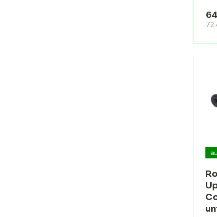
64
72
au
Ro
Up
Co
un