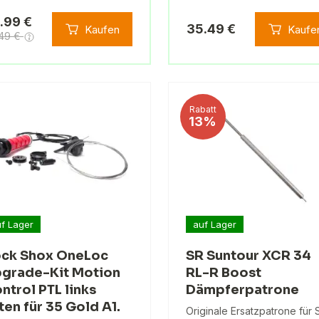
.99 €
35.49 €
Kaufen
Kaufe
.49 €
Rabatt
13%
f Lager
auf Lager
ck Shox OneLoc
SR Suntour XCR 34
grade-Kit Motion
RL-R Boost
ntrol PTL links
Dämpferpatrone
ten für 35 Gold A1.
Originale Ersatzpatrone für 