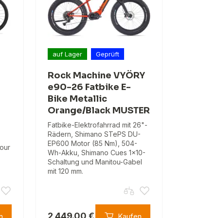
auf Lager
Geprüft
Rock Machine VYÖRY
e90-26 Fatbike E-
Bike Metallic
Orange/Black MUSTER
Fatbike-Elektrofahrrad mit 26"-
Rädern, Shimano STePS DU-
EP600 Motor (85 Nm), 504-
our
Wh-Akku, Shimano Cues 1×10-
Schaltung und Manitou-Gabel
mit 120 mm.
2 449.00 €
n
Kaufen