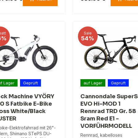
att
Sale
6%
54%
f Lager
Geprüft
auf Lager
Geprüft
ck Machine VYÖRY
Cannondale SuperS
0 S Fatbike E-Bike
EVO Hi-MOD 1
oss White/Black
Rennrad TRD Gr. 58
USTER
Sram Red E1 -
VORFÜHRMODELL
bike-Elektrofahrrad mit 26"-
ern, Shimano STePS DU-
Rennrad, kabelloses