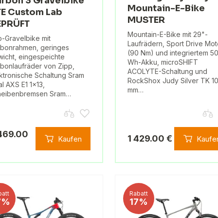
rbon 3 Gravelbike
Mountain-E-Bike
E Custom Lab
MUSTER
EPRÜFT
Mountain-E-Bike mit 29"-
-Gravelbike mit
Laufrädern, Sport Drive Mot
bonrahmen, geringes
(90 Nm) und integriertem 5
icht, eingespeichte
Wh-Akku, microSHIFT
bonlaufräder von Zipp,
ACOLYTE-Schaltung und
ktronische Schaltung Sram
RockShox Judy Silver TK 1
al AXS E1 1x13,
mm…
heibenbremsen Sram…
469.00
1 429.00 €
Kaufen
Kaufe
att
Rabatt
7%
17%