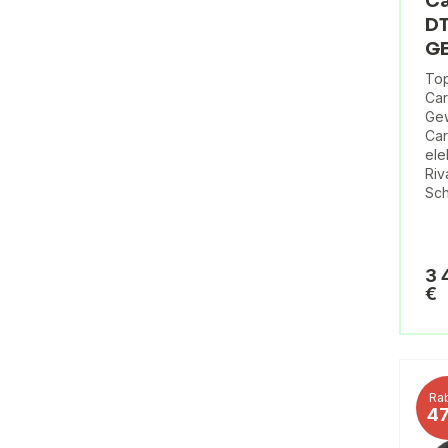
Ca
DT
G
Top
Car
Gew
Car
ele
Riv
Sc
3 
€
Rab
4