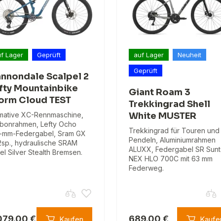
f Lager
Geprüft
auf Lager
Neuheit
Geprüft
nnondale Scalpel 2
fty Mountainbike
Giant Roam 3
orm Cloud TEST
Trekkingrad Shell
imative XC-Rennmaschine,
White MUSTER
bonrahmen, Lefty Ocho
Trekkingrad für Touren und
-mm-Federgabel, Sram GX
Pendeln, Aluminiumrahmen
2sp., hydraulische SRAM
ALUXX, Federgabel SR Sunt
el Silver Stealth Bremsen.
NEX HLO 700C mit 63 mm
Federweg.
079.00 €
689.00 €
Kaufen
Kaufe