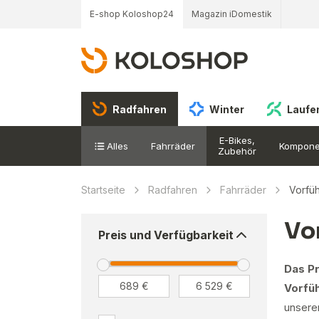
E-shop Koloshop24
Magazin iDomestik
Radfahren
Winter
Laufe
E-Bikes,
Alles
Fahrräder
Kompone
Zubehör
Startseite
Radfahren
Fahrräder
Vorfüh
Vo
Preis und Verfügbarkeit
Das Pr
Vorfü
unsere