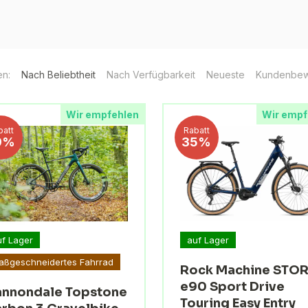
en:
Nach Beliebtheit
Nach Verfügbarkeit
Neueste
Kundenbew
Wir empfehlen
Wir empf
batt
Rabatt
9%
35%
uf Lager
auf Lager
aßgeschneidertes Fahrrad
Rock Machine STO
e90 Sport Drive
nnondale Topstone
Touring Easy Entry