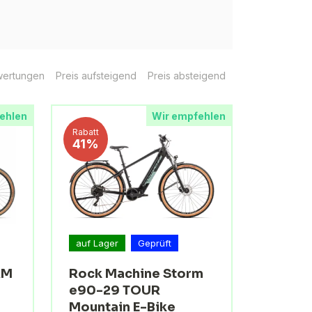
ertungen
Preis aufsteigend
Preis absteigend
ehlen
Wir empfehlen
Rabatt
41%
auf Lager
Geprüft
RM
Rock Machine Storm
e90-29 TOUR
Mountain E-Bike