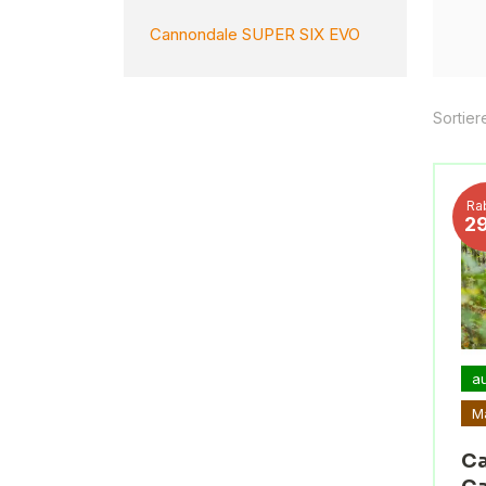
Cannondale SUPER SIX EVO
Sortier
Ra
2
a
M
Ca