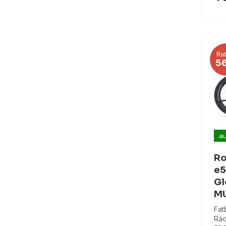
Rab
5
au
Ro
e5
Gl
M
Fat
Räd