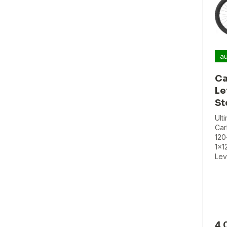
au
Ca
Le
St
Ult
Car
120
1x1
Lev
4 