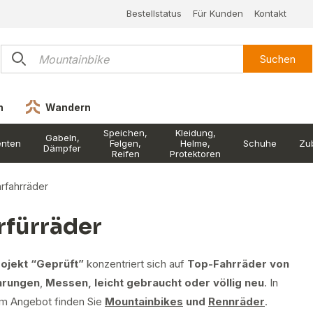
Bestellstatus
Für Kunden
Kontakt
Suchen
n
Wandern
Speichen,
Kleidung,
Gabeln,
nten
Felgen,
Helme,
Schuhe
Zu
Dämpfer
Reifen
Protektoren
rfahrräder
rfürräder
ojekt “Geprüft”
konzentriert sich auf
Top-Fahrräder von
hrungen
,
Messen, leicht gebraucht oder völlig neu
. In
m Angebot finden Sie
Mountainbikes
und
Rennräder
.