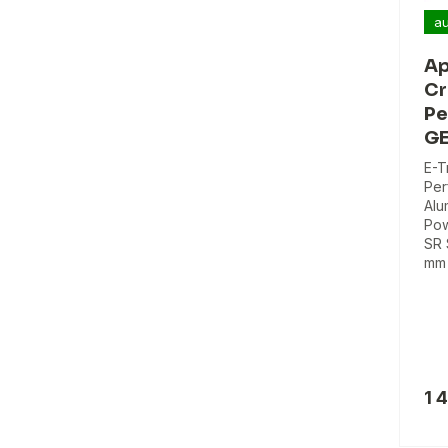
au
Ap
Cr
Pe
GE
E-T
Per
Alu
Pow
SR 
mm 
1 