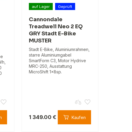
auf Lager
Geprüft
Cannondale
Treadwell Neo 2 EQ
GRY Stadt E-Bike
MUSTER
Stadt E-Bike, Aluminiumrahmen,
starre Aluminiumgabel
ce
SmartForm C3, Motor Hydrive
Wh,
MRC-250, Ausstattung
0
MicroShift 1x8sp.
0
1 349.00 €
n
Kaufen