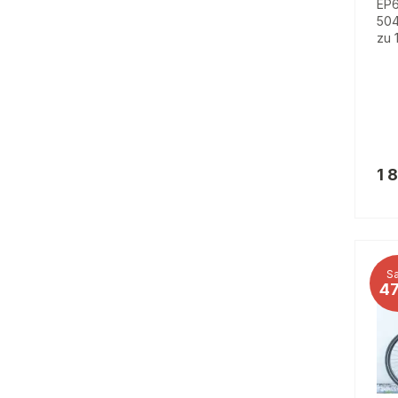
EP6
504
zu 
1 
Sa
4