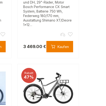
am
und DH, 29"-Räder, Motor
Bosch Performance CX Smart
System, Batterie 750 Wh,
Federweg 180/170 mm,
m
Ausstattung Shimano XT/Deore
1x12…
3 469.00 €
n
Kaufen
Rabatt
47%