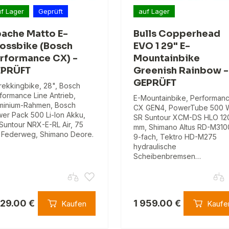
f Lager
Geprüft
auf Lager
ache Matto E-
Bulls Copperhead
ossbike (Bosch
EVO 1 29" E-
rformance CX) -
Mountainbike
PRÜFT
Greenish Rainbow -
GEPRÜFT
rekkingbike, 28", Bosch
formance Line Antrieb,
E-Mountainbike, Performan
minium-Rahmen, Bosch
CX GEN4, PowerTube 500 
er Pack 500 Li-Ion Akku,
SR Suntour XCM-DS HLO 12
Suntour NRX-E-RL Air, 75
mm, Shimano Altus RD-M310
Federweg, Shimano Deore.
9-fach, Tektro HD-M275
hydraulische
Scheibenbremsen…
429.00 €
1 959.00 €
Kaufen
Kaufe