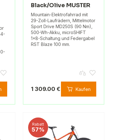
Black/Olive MUSTER
Mountain-Elektrofahrrad mit
29-Zoll-Laufrädern, Mittelmotor
Sport Drive MD250S (90 Nm),
or
500-Wh-Akku, microSHIFT
04-
1x8-Schaltung und Federgabel
RST Blaze 100 mm.
00-
1 309.00 €
n
Kaufen
Rabatt
57%