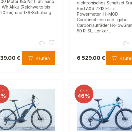
00 Motor (85 Nm), Shimano
elektronisches Schaltset Sr
 Wh Akku (Reichweite bis
Red AXS 2x12 E1 mit
120 km) und 1×9-Schaltung.
Powermeter, Hi-MOD-
Carbonrahmen und -gabel,
Carbonlaufräder HollowGra
50 R-SL, Lenker…
839.00 €
6 529.00 €
Kaufen
Kaufe
le
Sale
7%
46%