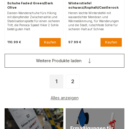
Schuhe Faded Green/Dark
Winterstiefel
Olive
schwarz/Asphalt/Castlerock
Damen-Wanderschuhe fürs Hiking
Herren leichte Winterstiefel mit
mit dämpfender Zwischensohle und
wasserdichter Membran und
Stabilisationsplatte für einen sicheren
Wärmedämmung, für Wanderungen
Tritt; die Pomoca Speed Hiker 2 Sohle
und die Stadt; rutschfeste Sohle für
bietet guten Halt.
sicheren Halt auf Schnee.
Kaufen
Kaufen
110.99 €
97.99 €
Weitere Produkte laden
1
2
Alles anzeigen
Ermäßigungen für