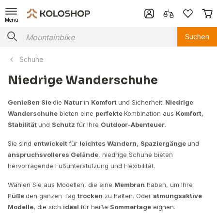
Menü
Suchen
Schuhe
Niedrige Wanderschuhe
Genießen Sie
die
Natur
in
Komfort
und Sicherheit.
Niedrige
Wanderschuhe
bieten eine
perfekte
Kombination aus
Komfort
,
Stabilität
und
Schutz
für Ihre
Outdoor-Abenteuer
.
Sie sind
entwickelt
für
leichtes Wandern
,
Spaziergänge
und
anspruchsvolleres Gelände
, niedrige Schuhe bieten
hervorragende Fußunterstützung und Flexibilität.
Wählen Sie aus Modellen, die eine
Membran
haben, um Ihre
Füße
den ganzen Tag
trocken
zu halten. Oder
atmungsaktive
Modelle
, die sich
ideal
für heiße
Sommertage
eignen.