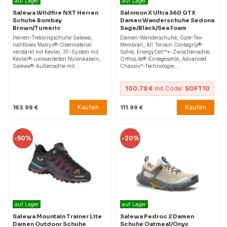
auf Lager
auf Lager
Salewa Wildfire NXT Herren
Salomon X Ultra 360 GTX
Schuhe Bombay
Damen Wanderschuhe Sedona
Brown/Tumeric
Sage/Black/Sea Foam
Herren-Trekkingschuhe Salewa,
Damen-Wanderschuhe, Gore-Tex-
nahtloses Matryx®-Obermaterial
Membran, All Terrain Contagrip®-
verstärkt mit Kevlar, 3F-System mit
Sohle, EnergyCell™+-Zwischensohle,
Kevlar®-ummantelten Nylonkabeln,
OrthoLite®-Einlegesohle, Advanced
Salewa®-Außensohle mit…
Chassis™-Technologie,…
100.79 €
mit Code:
SOFT10
Kaufen
Kaufen
163.99 €
111.99 €
-
50%
-
20%
auf Lager
auf Lager
Salewa Mountain Trainer Lite
Salewa Pedroc 2 Damen
Damen Outdoor Schuhe
Schuhe Oatmeal/Onyx