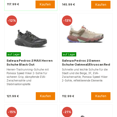
Kaufen
117.99 €
Kaufen
145.99 €
-
12%
-
13%
auf Lager
auf Lager
Salewa Pedroc 2 MAX Herren
Salewa Pedroc 2 Damen
Schuhe Black Out
Schuhe Oatmeal/Etruscan Red
Herren-Trailrunning-Schuhe mit
Schnelle und leichte Schuhe für die
Pomoca Speed Hiker 2-Sohle für
Stadt und die Berge, 3F, EVA-
sicheren Grip; dämpfende EVA-
Zwischensohle, Pomoca Speed Hiker
Zwischensohle und
2-Sohle, reflektierende Elemente.
Stabilisationsplatte.
Kaufen
Kaufen
121.99 €
112.99 €
-
15%
-
21%