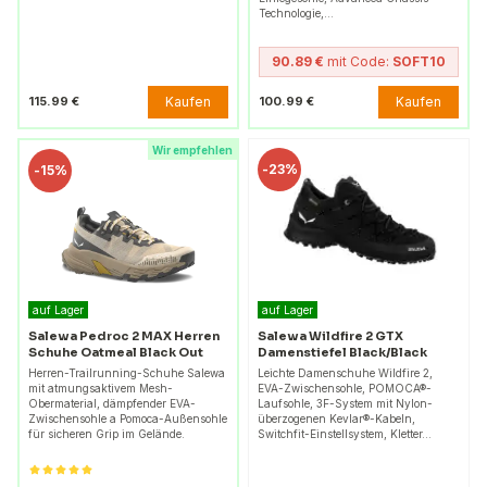
Technologie,…
90.89 €
mit Code:
SOFT10
Kaufen
Kaufen
115.99 €
100.99 €
Wir empfehlen
-
23%
-
15%
auf Lager
auf Lager
Salewa Pedroc 2 MAX Herren
Salewa Wildfire 2 GTX
Schuhe Oatmeal Black Out
Damenstiefel Black/Black
Herren-Trailrunning-Schuhe Salewa
Leichte Damenschuhe Wildfire 2,
mit atmungsaktivem Mesh-
EVA-Zwischensohle, POMOCA®-
Obermaterial, dämpfender EVA-
Laufsohle, 3F-System mit Nylon-
Zwischensohle a Pomoca-Außensohle
überzogenen Kevlar®-Kabeln,
für sicheren Grip im Gelände.
Switchfit-Einstellsystem, Kletter…