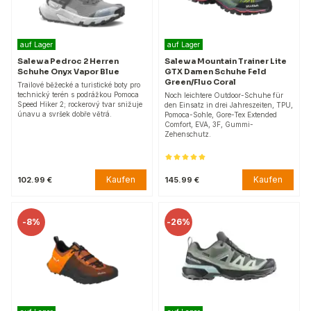
auf Lager
auf Lager
Salewa Pedroc 2 Herren
Salewa Mountain Trainer Lite
Schuhe Onyx Vapor Blue
GTX Damen Schuhe Feld
Green/Fluo Coral
Trailové běžecké a turistické boty pro
technický terén s podrážkou Pomoca
Noch leichtere Outdoor-Schuhe für
Speed Hiker 2; rockerový tvar snižuje
den Einsatz in drei Jahreszeiten, TPU,
únavu a svršek dobře větrá.
Pomoca-Sohle, Gore-Tex Extended
Comfort, EVA, 3F, Gummi-
Zehenschutz.
Kaufen
Kaufen
102.99 €
145.99 €
-
8%
-
26%