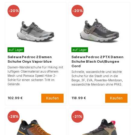
-
20%
-
20%
auf Lager
auf Lager
Salewa Pedroc 2 Damen
Salewa Pedroc 2 PTX Damen
Schuhe Onyx Vapor blue
Schuhe Black Out/Bungee
Cord
Damen-Wanderschuhe für Hiking mit
luftigem Obermaterial aus offenem
Schnelle, wasserdichte und leichte
Mesh und Pomoca Speed Hiker 2-
Schuhe für die Stadt und in die
Sohle für einen sicheren Tritt im
Berge, 3F, EVA, Powertex-Membran,
Gelände.
wasserdichte Membran ohne PFAS.
Kaufen
Kaufen
102.99 €
118.99 €
-
28%
-
21%