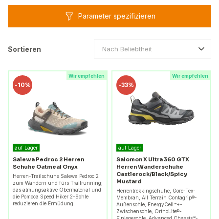
Parameter spezifizieren
Sortieren
Nach Beliebtheit
Wir empfehlen
Wir empfehlen
-
10%
-
33%
auf Lager
auf Lager
Salewa Pedroc 2 Herren
Salomon X Ultra 360 GTX
Schuhe Oatmeal Onyx
Herren Wanderschuhe
Castlerock/Black/Spicy
Herren-Trailschuhe Salewa Pedroc 2
Mustard
zum Wandern und fürs Trailrunning;
das atmungsaktive Obermaterial und
Herrentrekkingschuhe, Gore-Tex-
die Pomoca Speed Hiker 2-Sohle
Membran, All Terrain Contagrip®-
reduzieren die Ermüdung.
Außensohle, EnergyCell™+-
Zwischensohle, OrthoLite®-
Einlegesohle, Advanced Chassis™-