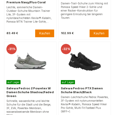
Premium Navy/Fluo Coral
Damen-Trail-Schuhe zum Hiking mit
Pomoca Speed Hiker 2-Sohle und
Leichte, sommerliche Damen-
einer Rocker-Konstruktion für
Outdoor-Schuhe Mountain Trainer
geringere Ermüdung bei längeren
Lite, 3F-System mit
Touren.
nylonbeschichteten Kevlar®-Kabeln,
Pomoca MTN Trainer Lite-Sohle,…
Kaufen
Kaufen
83.49 €
102.99 €
-
31%
-
32%
auf Lager
auf Lager
Salewa Pedroc 2 Powetex W
Salewa Pedroc PTX Damen
Damen Schuhe Shadow/Faded
Schuhe Black/Black
Green
Damen-Leichtschuhe Pedroc Powertex,
3F-System mit nylonummantelten
Schnelle, wasserdichte und leichte
Kevlar®-Kabeln, Pomoca Speed Hiker
Schuhe für die Stadt und die Berge,
Pro-Sohle, Multi Fit Footbed Plus
3F, EVA, Powertex-Membran,
(MFF+).
wasserabweisende Membran ohne