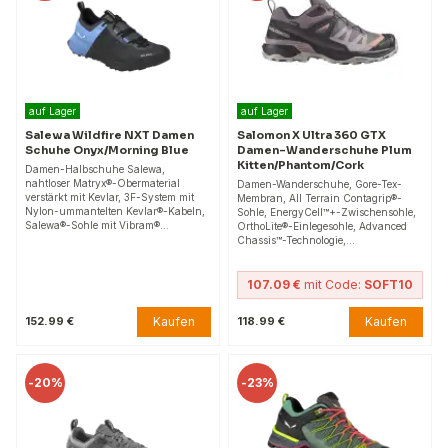
auf Lager
auf Lager
Salewa Wildfire NXT Damen
Salomon X Ultra 360 GTX
Schuhe Onyx/Morning Blue
Damen-Wanderschuhe Plum
Kitten/Phantom/Cork
Damen-Halbschuhe Salewa,
nahtloser Matryx®-Obermaterial
Damen-Wanderschuhe, Gore-Tex-
verstärkt mit Kevlar, 3F-System mit
Membran, All Terrain Contagrip®-
Nylon-ummantelten Kevlar®-Kabeln,
Sohle, EnergyCell™+-Zwischensohle,
Salewa®-Sohle mit Vibram®…
OrthoLite®-Einlegesohle, Advanced
Chassis™-Technologie,…
107.09 €
mit Code:
SOFT10
Kaufen
Kaufen
152.99 €
118.99 €
-
20%
-
23%