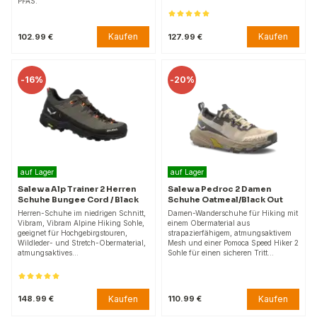
PFAS.
Kaufen
Kaufen
102.99 €
127.99 €
-
16%
-
20%
auf Lager
auf Lager
Salewa Alp Trainer 2 Herren
Salewa Pedroc 2 Damen
Schuhe Bungee Cord / Black
Schuhe Oatmeal/Black Out
Herren-Schuhe im niedrigen Schnitt,
Damen-Wanderschuhe für Hiking mit
Vibram, Vibram Alpine Hiking Sohle,
einem Obermaterial aus
geeignet für Hochgebirgstouren,
strapazierfähigem, atmungsaktivem
Wildleder- und Stretch-Obermaterial,
Mesh und einer Pomoca Speed Hiker 2
atmungsaktives…
Sohle für einen sicheren Tritt…
Kaufen
Kaufen
148.99 €
110.99 €