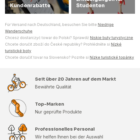
Kundenrabatte
Studenten
Für Versand nach Deutschland, besuchen Sie bitte
Niedrige
Wanderschuhe
Chcesz dostarczyć towar do Polski? Sprawdź
Niskie buty turystyczne
Chcete doručit zboží do České republiky? Prohlédněte si
Nízké
turistické boty
Chcete doručiť tovar na Slovensko? Pozrite si
Nízke turistické topánky
Seit über 20 Jahren auf dem Markt
Bewährte Qualität
Top-Marken
Nur geprüfte Produkte
Professionelles Personal
Wir helfen Ihnen bei der Auswahl