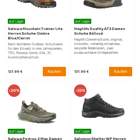
auf Lager
auf Lager
Salewa Mountain Trainer Lite
Haglöfs Duality AT3 Damen
Herren Schuhe Ombre
Schuhe Béžová
Blue/Carrot
Haglöfs Damenschuhe, original,
innovativ, vielseitig einsetzbar,
Noch leichteres Outdoor-Schuhwerk
recycelte Materialien, zwei
für den Einsatz in drei Jahreszeiten,
austauschbare Einlegesohlen.
TPU, Pomoca-Sohle, EVA, 3F,
Gummizehenschutz.
Kaufen
Kaufen
121.99 €
131.99 €
-
20%
-
33%
auf Lager
auf Lager
Salewa Pedroc 2 Max Damen
Salomon Shelter WP Herren