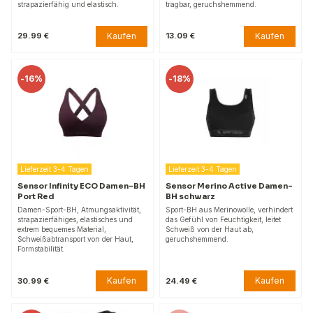
strapazierfähig und elastisch.
tragbar, geruchshemmend.
Kaufen
Kaufen
29.99 €
13.09 €
-
16%
-
18%
Lieferzeit 3-4 Tagen
Lieferzeit 3-4 Tagen
Sensor Infinity ECO Damen-BH
Sensor Merino Active Damen-
Port Red
BH schwarz
Damen-Sport-BH, Atmungsaktivität,
Sport-BH aus Merinowolle, verhindert
strapazierfähiges, elastisches und
das Gefühl von Feuchtigkeit, leitet
extrem bequemes Material,
Schweiß von der Haut ab,
Schweißabtransport von der Haut,
geruchshemmend.
Formstabilität.
Kaufen
Kaufen
30.99 €
24.49 €