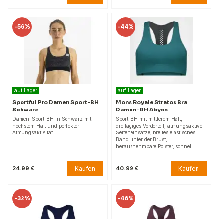
-
56%
-
44%
auf Lager
auf Lager
Sportful Pro Damen Sport-BH
Mons Royale Stratos Bra
Schwarz
Damen-BH Abyss
Damen-Sport-BH in Schwarz mit
Sport-BH mit mittlerem Halt,
höchstem Halt und perfekter
dreilagiges Vorderteil, atmungsaktive
Atmungsaktivität.
Seiteneinsätze, breites elastisches
Band unter der Brust,
herausnehmbare Polster, schnell…
Kaufen
Kaufen
24.99 €
40.99 €
-
32%
-
46%