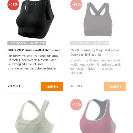
-
11%
-
18%
Lieferzeit ca. 3–4 Wochen
Lieferzeit ca. 3–4 Wochen
SIXS RG2 Damen-BH Schwarz
Craft Training Gepolsterten
Damen-BH in Lila
Ein universeller Funktions-BH aus
Carbon Underwear®-Material, der
Sport-BH für Damen mit verstärkten
Feuchtigkeit ableitet und
Körbchen, breitem Unterbrustband,
unangenehme Gerüche verhindert.
gekreuzten Trägern, recyceltem
Material.
Kaufen
Kaufen
28.99 €
41.99 €
-
41%