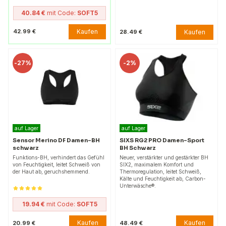
40.84 €
mit Code:
SOFT5
Kaufen
42.99 €
Kaufen
28.49 €
-
27%
-
2%
auf Lager
auf Lager
Sensor Merino DF Damen-BH
SIXS RG2 PRO Damen-Sport
schwarz
BH Schwarz
Funktions-BH, verhindert das Gefühl
Neuer, verstärkter und gestärkter BH
von Feuchtigkeit, leitet Schweiß von
SIX2, maximalem Komfort und
der Haut ab, geruchshemmend.
Thermoregulation, leitet Schweiß,
Kälte und Feuchtigkeit ab, Carbon-
Unterwäsche®.
19.94 €
mit Code:
SOFT5
Kaufen
Kaufen
20.99 €
48.49 €