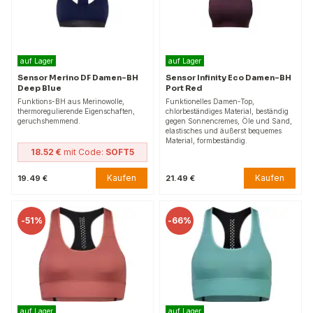
auf Lager
auf Lager
Sensor Merino DF Damen-BH
Sensor Infinity Eco Damen-BH
Deep Blue
Port Red
Funktions-BH aus Merinowolle,
Funktionelles Damen-Top,
thermoregulierende Eigenschaften,
chlorbeständiges Material, beständig
geruchshemmend.
gegen Sonnencremes, Öle und Sand,
elastisches und äußerst bequemes
Material, formbeständig.
18.52 €
mit Code:
SOFT5
Kaufen
Kaufen
19.49 €
21.49 €
-
51%
-
66%
auf Lager
auf Lager