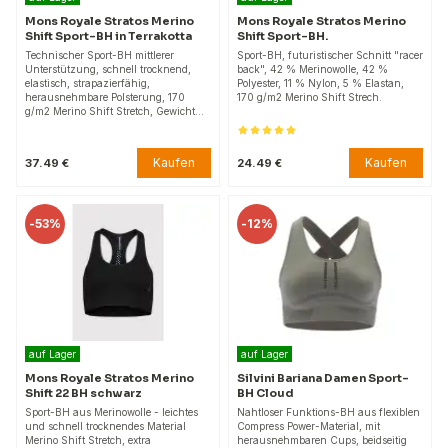
Mons Royale Stratos Merino
Mons Royale Stratos Merino
Shift Sport-BH in Terrakotta
Shift Sport-BH.
Technischer Sport-BH mittlerer
Sport-BH, futuristischer Schnitt "racer
Unterstützung, schnell trocknend,
back", 42 % Merinowolle, 42 %
elastisch, strapazierfähig,
Polyester, 11 % Nylon, 5 % Elastan,
herausnehmbare Polsterung, 170
170 g/m2 Merino Shift Strech.
g/m2 Merino Shift Stretch, Gewicht…
Kaufen
Kaufen
37.49 €
24.49 €
-
53%
-
12%
auf Lager
auf Lager
Mons Royale Stratos Merino
Silvini Bariana Damen Sport-
Shift 22 BH schwarz
BH Cloud
Sport-BH aus Merinowolle - leichtes
Nahtloser Funktions-BH aus flexiblen
und schnell trocknendes Material
Compress Power-Material, mit
Merino Shift Stretch, extra
herausnehmbaren Cups, beidseitig