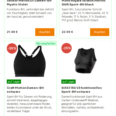
Sensor Merino DF Damen-BH
Mons Royale Stratos Merino
Mystic Violet
Shift Sport-BH black
Funktions-BH, verhindert das Gefühl
Sport-BH, futuristischer Schnitt
von Feuchtigkeit, leitet Schweiß von
„racer back“, 42 % Merinowolle, 42 %
der Haut ab, geruchsresistent.
Polyester, 11 % Nylon, 5 % Elasthan,
170 g/m2 Merino Shift Strech.
Kaufen
Kaufen
21.49 €
22.99 €
Wir empfehlen
-
25%
-
30%
auf Lager
auf Lager
Craft Motion Damen-BH
SIXS F RG V3 funktionelles
schwarz
Sport-BH schwarz
Sport-BH für Damen mit Polsterung,
Damenfunktionale Sport BH aus
schnell trocknend, doppellagiges
Carbon Underwear®-Material,
Vorderteil, herausnehmbare Polster,
geeignet für alle sportlichen
breites Gummiband unter der Brust,
Aktivitäten, nahtlos, antibakteriell,
verstellbare Träger.
atmungsaktiv.