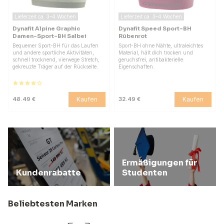
Lieferzeit ca. 3–4 Wochen
Lieferzeit ca. 3–4 Wochen
Dynafit Alpine Graphic
Dynafit Speed Sport-BH
Damen-Sport-BH Salbei
Rübenrot
Bequemer Sport-BH für das Laufen
Sport-BH ohne Nähte, ultraleichtes
und andere sportliche Aktivitäten,
Material, hält dich trocken und
schnell trocknend, vierwege Stretch,
geruchsfrei, antibakterielle
gekreuzte Träger auf der Rückseite.
Eigenschaften.
Kaufen
Kaufen
48.49 €
32.49 €
Ermäßigungen für
Kundenrabatte
Studenten
Beliebtesten Marken