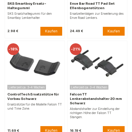
SKS Smartboy Ersatz-
Enve Bar Road TT Pad Set
Haltegummi
Ellenbogenstützen
SKS Ersatzhaltegummi für den
Ersatzellenbögen zur Erweiterung des
Smartboy Lenkerhalter.
Enve Road Lenkers.
Kaufen
Kaufen
2.98 €
24.49 €
-
18%
-
21%
Lieferzeit ca. 3–4 Wochen
Lieferzeit ca. 3–4 Wochen
ControlTech Ersatzstütze für
Falcon TT
Vorbau Schwarz
Lenkerabstandshalter 20 mm
Schwarz
Ersatzstütze für die Modelle Falcon TT
und Time Zone.
Abstandshalter zur Einstellung der
richtigen Höhe der Falcon TT
Stangen.
Kaufen
Kaufen
11.69 €
16.19 €