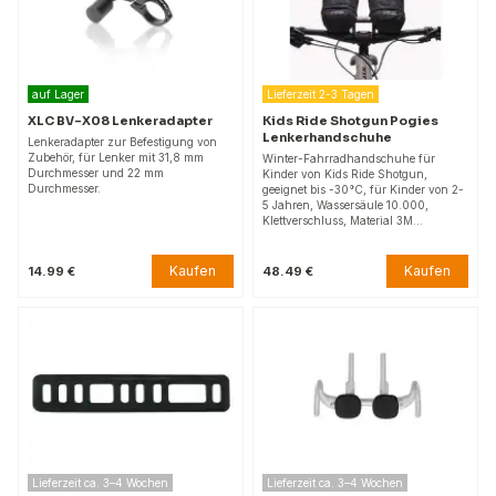
auf Lager
Lieferzeit 2-3 Tagen
XLC BV-X08 Lenkeradapter
Kids Ride Shotgun Pogies
Lenkerhandschuhe
Lenkeradapter zur Befestigung von
Zubehör, für Lenker mit 31,8 mm
Winter-Fahrradhandschuhe für
Durchmesser und 22 mm
Kinder von Kids Ride Shotgun,
Durchmesser.
geeignet bis -30°C, für Kinder von 2-
5 Jahren, Wassersäule 10.000,
Klettverschluss, Material 3M…
Kaufen
Kaufen
14.99 €
48.49 €
Lieferzeit ca. 3–4 Wochen
Lieferzeit ca. 3–4 Wochen