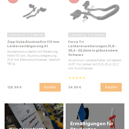
Lieferzeit ca. 3–4 Wochen
Lieferzeit ca. 3–4 Wochen
Zipp Vuka Alumina Evo 110 mm
Force Tri
Lenkerverlängerung A1
Lenkererweiterungen 31,8-
25,4 -22,2mm in glänzendem
Armbanduhrzubehör mit Polsterung,
Schwarz
Höhe 110 mm, Aluminiumlegierung,
31,8 mm Klemmdurchmesser, Gewicht
Aluminium-Lenkererhöher mit oberem
180 g.
Griff. Für Lenker mit 31,8-25,4-22,2
mm Durchmesser.
Kaufen
Kaufen
128.99 €
34.99 €
Ermäßigungen für