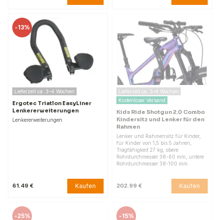
-
13%
Lieferzeit ca. 3–4 Wochen
Lieferzeit ca. 3–4 Wochen
Kostenloser Versand
Ergotec Triatlon EasyLiner
Lenkererweiterungen
Kids Ride Shotgun 2.0 Combo
Kindersitz und Lenker für den
Lenkererweiterungen
Rahmen
Lenker und Rahmensitz für Kinder,
für Kinder von 1,5 bis 5 Jahren,
Tragfähigkeit 27 kg, obere
Rohrdurchmesser 38-60 mm, untere
Rohrdurchmesser 38-100 mm.
Kaufen
Kaufen
61.49 €
202.99 €
-
25%
-
15%