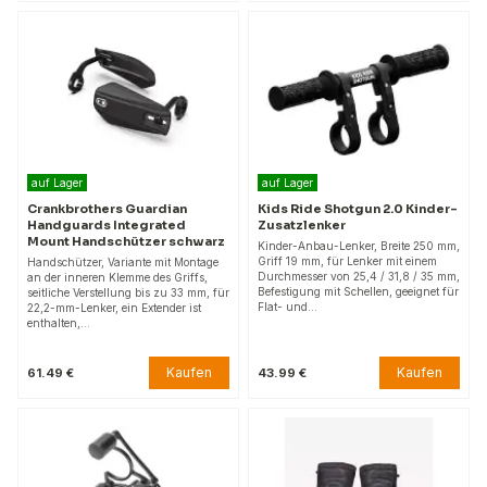
auf Lager
auf Lager
Crankbrothers Guardian
Kids Ride Shotgun 2.0 Kinder-
Handguards Integrated
Zusatzlenker
Mount Handschützer schwarz
Kinder-Anbau-Lenker, Breite 250 mm,
Griff 19 mm, für Lenker mit einem
Handschützer, Variante mit Montage
Durchmesser von 25,4 / 31,8 / 35 mm,
an der inneren Klemme des Griffs,
Befestigung mit Schellen, geeignet für
seitliche Verstellung bis zu 33 mm, für
Flat- und…
22,2-mm-Lenker, ein Extender ist
enthalten,…
Kaufen
Kaufen
61.49 €
43.99 €