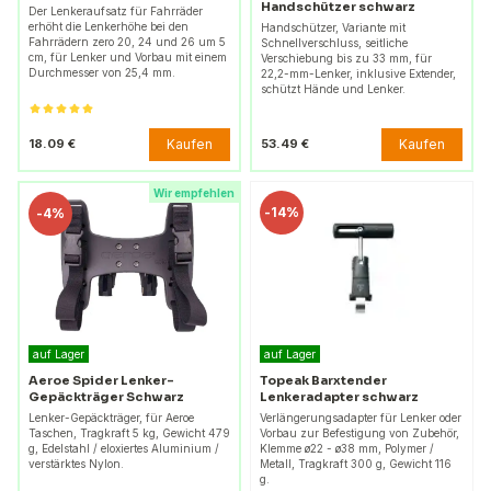
Handschützer schwarz
Der Lenkeraufsatz für Fahrräder
erhöht die Lenkerhöhe bei den
Handschützer, Variante mit
Fahrrädern zero 20, 24 und 26 um 5
Schnellverschluss, seitliche
cm, für Lenker und Vorbau mit einem
Verschiebung bis zu 33 mm, für
Durchmesser von 25,4 mm.
22,2-mm-Lenker, inklusive Extender,
schützt Hände und Lenker.
Kaufen
Kaufen
18.09 €
53.49 €
Wir empfehlen
-
14%
-
4%
auf Lager
auf Lager
Aeroe Spider Lenker-
Topeak Barxtender
Gepäckträger Schwarz
Lenkeradapter schwarz
Lenker-Gepäckträger, für Aeroe
Verlängerungsadapter für Lenker oder
Taschen, Tragkraft 5 kg, Gewicht 479
Vorbau zur Befestigung von Zubehör,
g, Edelstahl / eloxiertes Aluminium /
Klemme ø22 - ø38 mm, Polymer /
verstärktes Nylon.
Metall, Tragkraft 300 g, Gewicht 116
g.