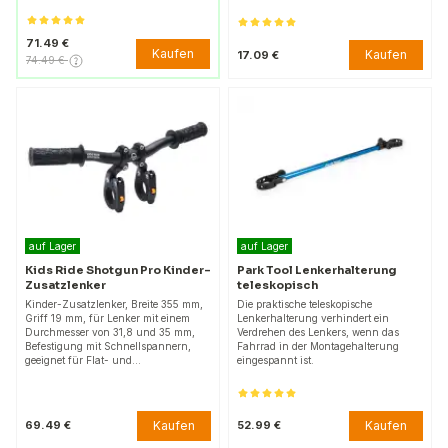
71.49 €
Kaufen
Kaufen
17.09 €
74.49 €
auf Lager
auf Lager
Kids Ride Shotgun Pro Kinder-
Park Tool Lenkerhalterung
Zusatzlenker
teleskopisch
Kinder-Zusatzlenker, Breite 355 mm,
Die praktische teleskopische
Griff 19 mm, für Lenker mit einem
Lenkerhalterung verhindert ein
Durchmesser von 31,8 und 35 mm,
Verdrehen des Lenkers, wenn das
Befestigung mit Schnellspannern,
Fahrrad in der Montagehalterung
geeignet für Flat- und…
eingespannt ist.
Kaufen
Kaufen
69.49 €
52.99 €