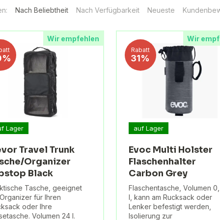
en:
Nach Beliebtheit
Nach Verfügbarkeit
Neueste
Kundenbew
Wir empfehlen
Wir empf
batt
Rabatt
0%
31%
uf Lager
auf Lager
vor Travel Trunk
Evoc Multi Holster
sche/Organizer
Flaschenhalter
pstop Black
Carbon Grey
ktische Tasche, geeignet
Flaschentasche, Volumen 0
 Organizer für Ihren
l, kann am Rucksack oder
ksack oder Ihre
Lenker befestigt werden,
setasche. Volumen 24 l.
Isolierung zur