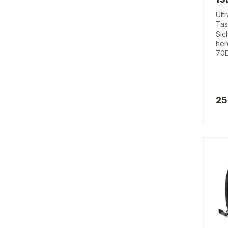
Ult
Tas
Sic
her
70D
25