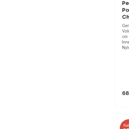
Pe
Po
Ch
Gen
Vol
cm 
Inn
Nyl
68
Rab