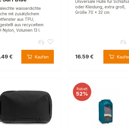
Universale Hülle für Schlafs
oder Kleidung, extra groß,
raleichte wasserdichte
Größe 70 x 32 cm.
che mit zusätzlichem
htfenster aus TPU,
gestellt aus recyceltem
-Nylon, Volumen 13 l.
.49 €
16.59 €
Kaufen
Kaufe
Rabatt
52%