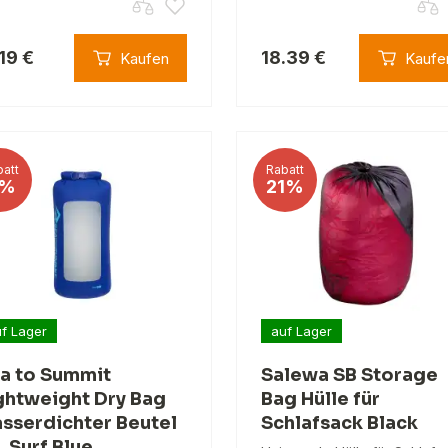
.19 €
18.39 €
Kaufen
Kaufe
att
Rabatt
%
21%
f Lager
auf Lager
a to Summit
Salewa SB Storage
ghtweight Dry Bag
Bag Hülle für
sserdichter Beutel
Schlafsack Black
L Surf Blue