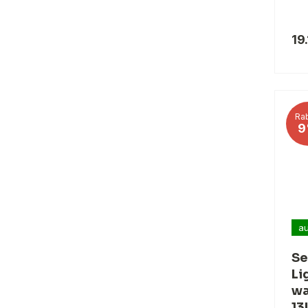
19
Rab
9
au
Se
Li
wa
13