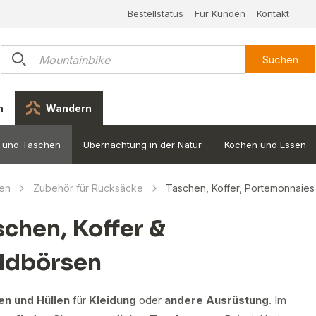
Bestellstatus
Für Kunden
Kontakt
Suchen
n
Wandern
 und Taschen
Übernachtung in der Natur
Kochen und Essen
en
Zubehör für Rucksäcke
Taschen, Koffer, Portemonnaies
schen, Koffer &
ldbörsen
en und Hüllen
für
Kleidung
oder
andere Ausrüstung
. Im