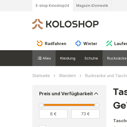
E-shop Koloshop24
Magazin iDomestik
Radfahren
Winter
Laufe
Alles
Kleidung
Schuhe
Rucksäcke
Startseite
Wandern
Rucksäcke und Tasch
Ta
Preis und Verfügbarkeit
Ge
Tasch