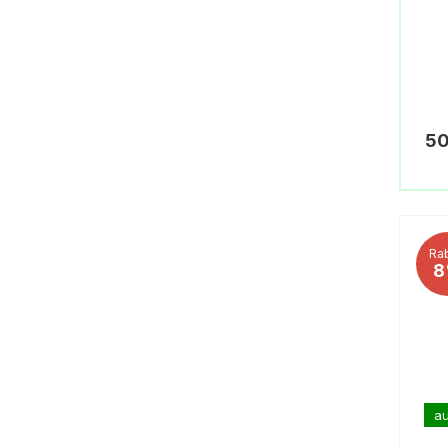
50
Rab
8
au