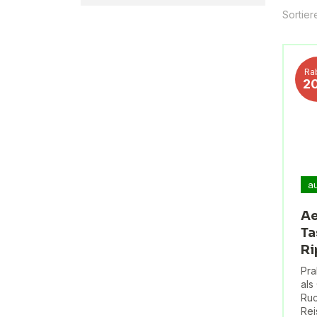
Sortier
Ra
2
a
Ae
Ta
Ri
Pra
als
Ruc
Rei