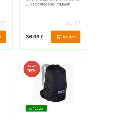
D, verschiedene Volumen.
36.99 €
n
Kaufen
Rabatt
19%
auf Lager