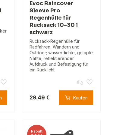
Evoc Raincover
l
Sleeve Pro
Regenhülle für
Rucksack 10-30 l
ker
schwarz
Rucksack-Regenhülle für
Radfahren, Wandern und
Outdoor; wasserdichte, getapte
Nähte, reflektierender
Aufdruck und Befestigung für
ein Rücklicht.
29.49 €
n
Kaufen
Rabatt