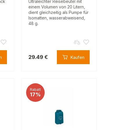
ack
Ultraleichter Reisebeutel mit
einem Volumen von 20 Litern,
dient gleichzeitig als Pumpe für
Isomatten, wasserabweisend,
48 g.
29.49 €
n
Kaufen
Rabatt
17%