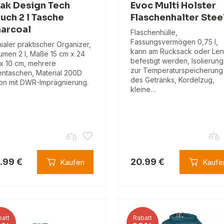
ak Design Tech
Evoc Multi Holster
uch 2 l Tasche
Flaschenhalter Stee
arcoal
Flaschenhülle,
Fassungsvermögen 0,75 l,
ialer praktischer Organizer,
kann am Rucksack oder Len
umen 2 l, Maße 15 cm x 24
befestigt werden, Isolierung
x 10 cm, mehrere
zur Temperaturspeicherung
entaschen, Material 200D
des Getränks, Kordelzug,
on mit DWR-Imprägnierung.
kleine…
.99 €
20.99 €
Kaufen
Kaufe
att
Rabatt