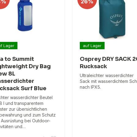
3%
26%
f Lager
auf Lager
a to Summit
Osprey DRY SACK 2
ghtweight Dry Bag
Rucksack
ew 8L
Ultraleichter wasserdichter
sserdichter
Sack mit wasserdichtem Sch
nach IPX5.
cksack Surf Blue
chter wasserdichter Beutel
 8 l und transparentem
ster zur übersichtlichen
bewahrung und zum Schutz
 Ausrüstung bei Outdoor-
ivitäten und…