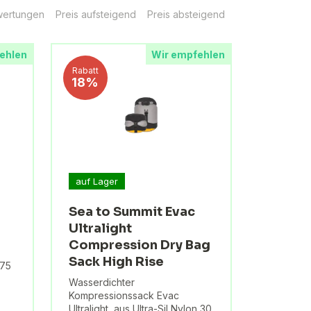
ertungen
Preis aufsteigend
Preis absteigend
ehlen
Wir empfehlen
Rabatt
18%
auf Lager
Sea to Summit Evac
Ultralight
Compression Dry Bag
Sack High Rise
,75
Wasserdichter
Kompressionssack Evac
Ultralight, aus Ultra-Sil Nylon 30