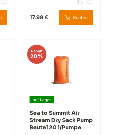
17.99 €
n
Kaufen
Rabatt
20%
auf Lager
Sea to Summit Air
Stream Dry Sack Pump
Beutel 20 l/Pumpe