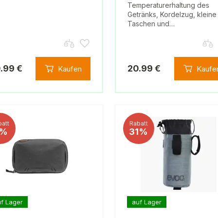
Temperaturerhaltung des
Getränks, Kordelzug, kleine
Taschen und…
.99 €
20.99 €
Kaufen
Kaufe
att
Rabatt
%
31%
f Lager
auf Lager