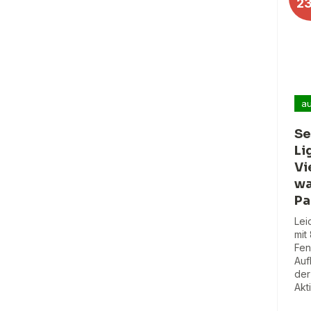
2
au
Se
Li
Vi
wa
Pa
Lei
mit
Fen
Auf
der
Akt