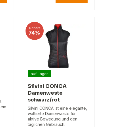
Rabatt
74%
auf Lager
Silvini CONCA
Damenweste
schwarz/rot
t
inem
Silvini CONCA ist eine elegante,
wattierte Damenweste für
aktive Bewegung und den
täglichen Gebrauch.