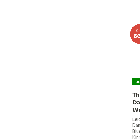
Sa
6
au
Th
Da
We
Lei
Dam
Blu
Kin