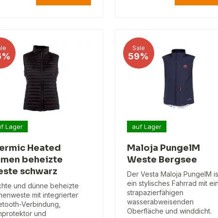
le
Sale
6%
59%
f Lager
auf Lager
ermic Heated
Maloja PungelM
men beheizte
Weste Bergsee
ste schwarz
Der Vesta Maloja PungelM is
ein stylisches Fahrrad mit e
chte und dünne beheizte
strapazierfähigen
enweste mit integrierter
wasserabweisenden
etooth-Verbindung,
Oberfläche und winddicht.
nprotektor und