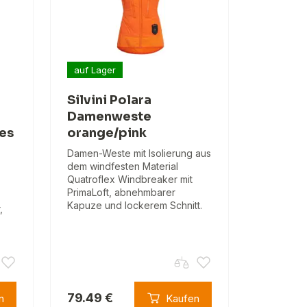
auf Lager
Silvini Polara
Damenweste
es
orange/pink
Damen-Weste mit Isolierung aus
dem windfesten Material
Quatroflex Windbreaker mit
PrimaLoft, abnehmbarer
Kapuze und lockerem Schnitt.
,
79.49 €
n
Kaufen