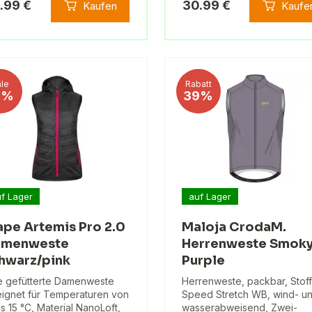
.99 €
30.99 €
Kaufen
Kaufe
le
Rabatt
5%
39%
f Lager
auf Lager
ape Artemis Pro 2.0
Maloja CrodaM.
amenweste
Herrenweste Smok
hwarz/pink
Purple
e gefütterte Damenweste
Herrenweste, packbar, Stoff
ignet für Temperaturen von
Speed ​​Stretch WB, wind- u
is 15 °C, Material NanoLoft,
wasserabweisend, Zwei-