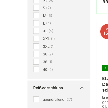
XS
(4)
99
S
(7)
M
(6)
L
(4)
Sa
XL
(5)
1
XXL
(1)
3XL
(1)
36
(2)
38
(1)
au
40
(2)
Et
D
Reißverschluss
sc
Ein
abendfüllend
(27)
gee
0 b