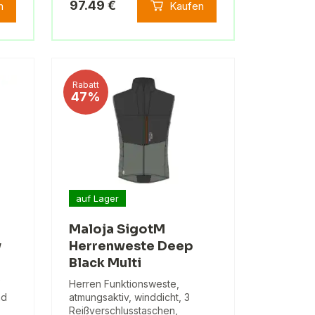
97.49 €
n
Kaufen
Rabatt
47%
auf Lager
Maloja SigotM
y
Herrenweste Deep
Black Multi
Herren Funktionsweste,
nd
atmungsaktiv, winddicht, 3
Reißverschlusstaschen,