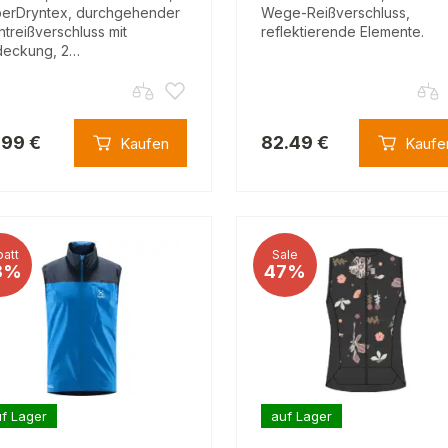
erDryntex, durchgehender
Wege-Reißverschluss,
ntreißverschluss mit
reflektierende Elemente.
eckung, 2…
.99 €
82.49 €
Kaufen
Kaufe
att
Sale
8%
47%
f Lager
auf Lager