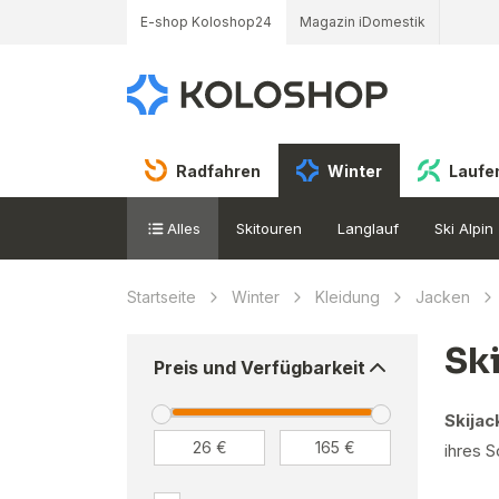
E-shop Koloshop24
Magazin iDomestik
Radfahren
Winter
Laufe
Alles
Skitouren
Langlauf
Ski Alpin
Startseite
Winter
Kleidung
Jacken
Sk
Preis und Verfügbarkeit
Skijac
ihres S