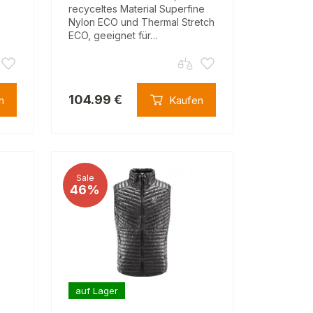
recyceltes Material Superfine
Nylon ECO und Thermal Stretch
ECO, geeignet für…
104.99 €
n
Kaufen
Sale
46%
auf Lager