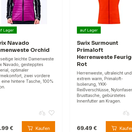
f Lager
auf Lager
ix Navado
Swix Surmount
menweste Orchid
Primaloft
Herrenweste Feurig
lseitige leichte Damenweste
Rot
x Navado, gestepptes
erial, optimaler
Herrenweste, ultraleicht und
mekomfort, zwei vordere
extrem warm, Primaloft-
 eine hintere Tasche, 100%
Isolierung, YKK-
on.
Reißverschlüsse, Nylonfaser
Brusttasche, gebürstetes
Innenfutter am Kragen.
.99 €
69.49 €
Kaufen
Kaufe