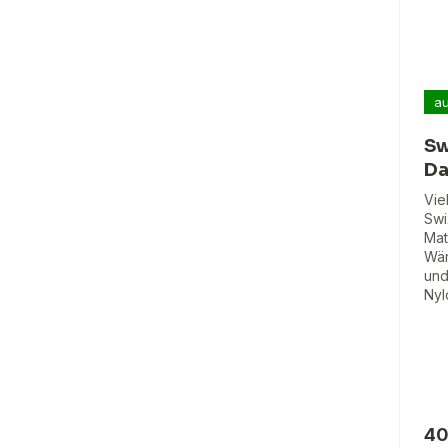
au
Sw
Da
Vie
Swi
Mat
Wär
und
Nyl
40