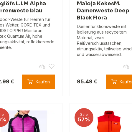
glöfs L.I.M Alpha
Maloja KekesM.
rrenweste blau
Damenweste Deep
Black Flora
door-Weste für Herren für
tes Wetter, GORE-TEX und
Damenfunktionsweste mit
NDSTOPPER Membran,
Isolierung aus recyceltem
tex Quantum Air, hohe
Material, zwei
ungsaktivität, reflektierende
Reißverschlusstaschen,
mente.
atmungsaktiv, teilweise wind
und wasserabweisend.
2.99 €
95.49 €
Kaufen
Kaufe
le
Sale
6%
57%