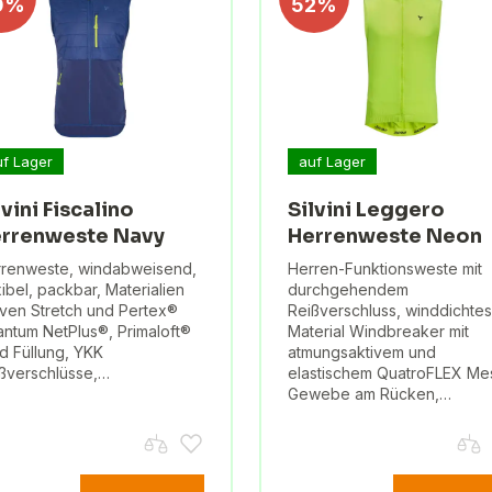
0%
52%
uf Lager
auf Lager
lvini Fiscalino
Silvini Leggero
rrenweste Navy
Herrenweste Neon
renweste, windabweisend,
Herren-Funktionsweste mit
xibel, packbar, Materialien
durchgehendem
en Stretch und Pertex®
Reißverschluss, winddichtes
ntum NetPlus®, Primaloft®
Material Windbreaker mit
d Füllung, YKK
atmungsaktivem und
ßverschlüsse,…
elastischem QuatroFLEX Me
Gewebe am Rücken,…