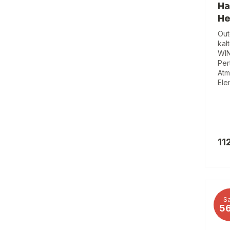
Ha
He
Out
kal
WI
Per
Atm
Ele
11
Sa
5