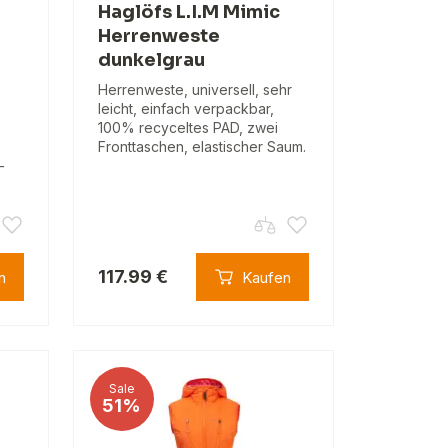
Haglöfs L.I.M Mimic
Herrenweste
dunkelgrau
Herrenweste, universell, sehr
leicht, einfach verpackbar,
100% recyceltes PAD, zwei
Fronttaschen, elastischer Saum.
-
117.99 €
n
Kaufen
Sale
51%