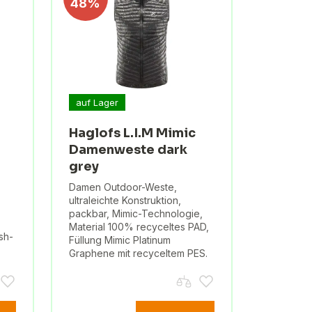
48%
auf Lager
Haglofs L.I.M Mimic
Damenweste dark
grey
Damen Outdoor-Weste,
ultraleichte Konstruktion,
packbar, Mimic-Technologie,
Material 100% recyceltes PAD,
sh-
Füllung Mimic Platinum
Graphene mit recyceltem PES.