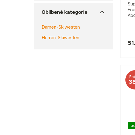
Sup
Fro
Oblíbené kategorie
Abd
Damen-Skiwesten
Herren-Skiwesten
51
Rab
3
au