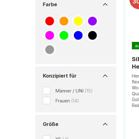
3
Farbe
a
Si
He
Konzipiert für
Her
fle
Wov
Männer / UNI
(15)
Qua
Gol
Frauen
(14)
Rei
Größe