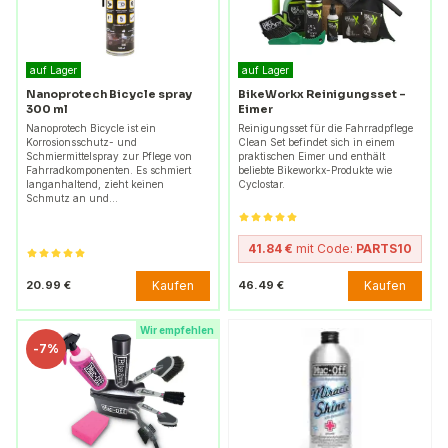
auf Lager
auf Lager
Nanoprotech Bicycle spray
BikeWorkx Reinigungsset -
300 ml
Eimer
Nanoprotech Bicycle ist ein
Reinigungsset für die Fahrradpflege
Korrosionsschutz- und
Clean Set befindet sich in einem
Schmiermittelspray zur Pflege von
praktischen Eimer und enthält
Fahrradkomponenten. Es schmiert
beliebte Bikeworkx-Produkte wie
langanhaltend, zieht keinen
Cyclostar.
Schmutz an und…
41.84 €
mit Code:
PARTS10
Kaufen
Kaufen
20.99 €
46.49 €
Wir empfehlen
-
7%