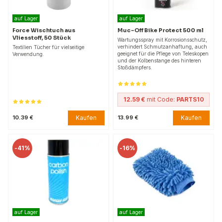
auf Lager
auf Lager
Force Wischtuch aus
Muc-Off Bike Protect 500 ml
Vliesstoff, 50 Stück
Wartungsspray mit Korrosionsschutz,
verhindert Schmutzanhaftung, auch
Textilien Tücher für vielseitige
geeignet für die Pflege von Teleskopen
Verwendung.
und der Kolbenstange des hinteren
Stoßdämpfers.
12.59 €
mit Code:
PARTS10
Kaufen
Kaufen
10.39 €
13.99 €
-
41%
-
16%
auf Lager
auf Lager