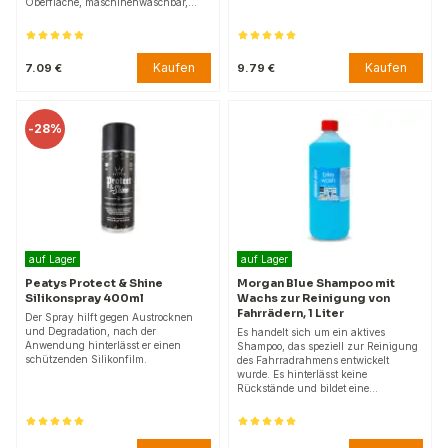
Oberfläche, maschinenwaschbar,…
Kaufen
Kaufen
7.09 €
9.79 €
-
28%
auf Lager
auf Lager
Peatys Protect & Shine
Morgan Blue Shampoo mit
Silikonspray 400ml
Wachs zur Reinigung von
Fahrrädern, 1 Liter
Der Spray hilft gegen Austrocknen
und Degradation, nach der
Es handelt sich um ein aktives
Anwendung hinterlässt er einen
Shampoo, das speziell zur Reinigung
schützenden Silikonfilm.
des Fahrradrahmens entwickelt
wurde. Es hinterlässt keine
Rückstände und bildet eine…