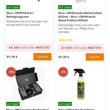
auf Lager
auf Lager
Muc-Off MTB 8 in 1
Muc-Off Miracle Shine Polish
Reinigungsset
500ml - Muc-Off Miracle
Shine Politur 500ml
Praktisches Set zum Reinigen und
Konservieren Ihres Fahrrads.
Hochwertiges Politur aus drei Arten
von Wachsen zur Pflege Ihres
Fahrrads.
54.44 €
mit Code:
PARTS10
27.44 €
mit Code:
PARTS10
Kaufen
60.49 €
Kaufen
30.49 €
-
5%
-
3%
auf Lager
auf Lager
Muc-Off Ceramic Protection
Silca Ultimate Graphene