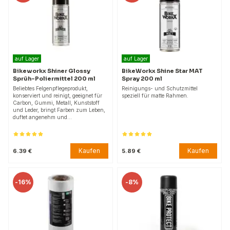
auf Lager
auf Lager
Bikeworkx Shiner Glossy
BikeWorkx Shine Star MAT
Sprüh-Poliermittel 200 ml
Spray 200 ml
Beliebtes Felgenpflegeprodukt,
Reinigungs- und Schutzmittel
konserviert und reinigt, geeignet für
speziell für matte Rahmen.
Carbon, Gummi, Metall, Kunststoff
und Leder, bringt Farben zum Leben,
duftet angenehm und…
Kaufen
Kaufen
6.39 €
5.89 €
-
16%
-
8%