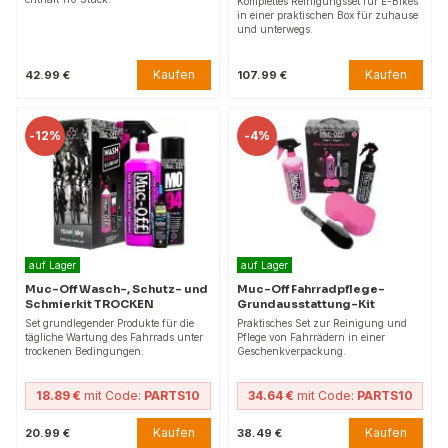
Komplettes Reinigungsset für E-Bikes
in einer praktischen Box für zuhause
und unterwegs.
Kaufen
Kaufen
42.99 €
107.99 €
-
12%
-
4%
auf Lager
auf Lager
Muc-Off Wasch-, Schutz- und
Muc-Off Fahrradpflege-
Schmierkit TROCKEN
Grundausstattung-Kit
Set grundlegender Produkte für die
Praktisches Set zur Reinigung und
tägliche Wartung des Fahrrads unter
Pflege von Fahrrädern in einer
trockenen Bedingungen.
Geschenkverpackung.
18.89 €
mit Code:
PARTS10
34.64 €
mit Code:
PARTS10
Kaufen
Kaufen
20.99 €
38.49 €