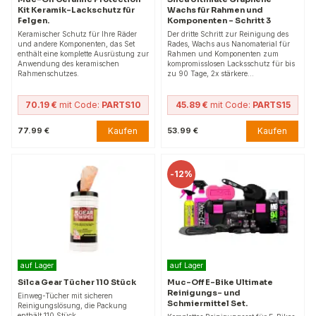
Kit Keramik-Lackschutz für
Wachs für Rahmen und
Felgen.
Komponenten - Schritt 3
Keramischer Schutz für Ihre Räder
Der dritte Schritt zur Reinigung des
und andere Komponenten, das Set
Rades, Wachs aus Nanomaterial für
enthält eine komplette Ausrüstung zur
Rahmen und Komponenten zum
Anwendung des keramischen
kompromisslosen Lacksschutz für bis
Rahmenschutzes.
zu 90 Tage, 2x stärkere…
70.19 €
mit Code:
PARTS10
45.89 €
mit Code:
PARTS15
Kaufen
Kaufen
77.99 €
53.99 €
-
12%
auf Lager
auf Lager
Silca Gear Tücher 110 Stück
Muc-Off E-Bike Ultimate
Reinigungs- und
Einweg-Tücher mit sicheren
Schmiermittel Set.
Reinigungslösung, die Packung
enthält 110 Stück.