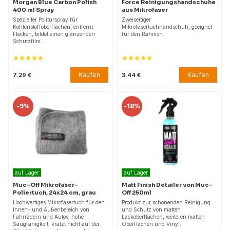
Morgan Blue Carbon Polish
Force Reinigungshandschuhe
400 ml Spray
aus Mikrofaser
Spezieller Politurspray für
Zweiseitiger
Kohlenstoffoberflächen, entfernt
Mikrofasertuchhandschuh, geeignet
Flecken, bildet einen glänzenden
für den Rahmen.
Schutzfilm.
Kaufen
Kaufen
7.29 €
3.44 €
-
9%
-
18%
auf Lager
auf Lager
Muc-Off Mikrofaser-
Matt Finish Detailer von Muc-
Poliertuch, 24x24 cm, grau
Off 250ml
Hochwertiges Mikrofasertuch für den
Produkt zur schonenden Reinigung
Innen- und Außenbereich von
und Schutz von matten
Fahrrädern und Autos, hohe
Lackoberflächen, weiteren matten
Saugfähigkeit, kratzt nicht auf der
Oberflächen und Vinyl.