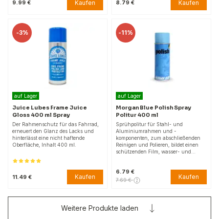
Kaufen
Kaufen
9.99 €
8.79 €
-
3%
-
11%
auf Lager
auf Lager
Juice Lubes Frame Juice
Morgan Blue Polish Spray
Gloss 400 ml Spray
Politur 400 ml
Der Rahmenschutz für das Fahrrad,
Sprühpolitur für Stahl- und
erneuert den Glanz des Lacks und
Aluminiumrahmen und -
hinterlässt eine nicht haftende
komponenten, zum abschließenden
Oberfläche, Inhalt 400 ml.
Reinigen und Polieren, bildet einen
schützenden Film, wasser- und…
6.79 €
Kaufen
Kaufen
11.49 €
7.69 €
Weitere Produkte laden