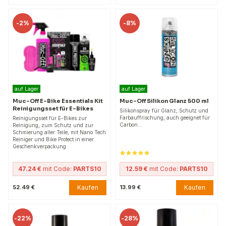
-
2%
-
8%
auf Lager
auf Lager
Muc-Off E-Bike Essentials Kit
Muc-Off Silikon Glanz 500 ml
Reinigungsset für E-Bikes
Silikonspray für Glanz, Schutz und
Farbauffrischung, auch geeignet für
Reinigungsset für E-Bikes zur
Carbon...
Reinigung, zum Schutz und zur
Schmierung aller Teile, mit Nano Tech
Reiniger und Bike Protect in einer
Geschenkverpackung.
47.24 €
mit Code:
PARTS10
12.59 €
mit Code:
PARTS10
Kaufen
Kaufen
52.49 €
13.99 €
-
22%
-
28%