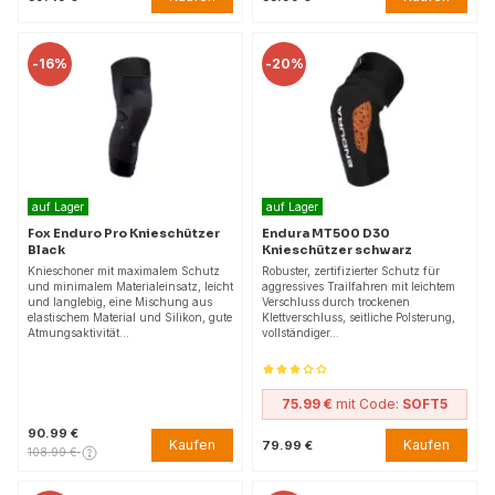
-
16%
-
20%
auf Lager
auf Lager
Fox Enduro Pro Knieschützer
Endura MT500 D30
Black
Knieschützer schwarz
Knieschoner mit maximalem Schutz
Robuster, zertifizierter Schutz für
und minimalem Materialeinsatz, leicht
aggressives Trailfahren mit leichtem
und langlebig, eine Mischung aus
Verschluss durch trockenen
elastischem Material und Silikon, gute
Klettverschluss, seitliche Polsterung,
Atmungsaktivität…
vollständiger…
75.99 €
mit Code:
SOFT5
90.99 €
Kaufen
Kaufen
79.99 €
108.99 €