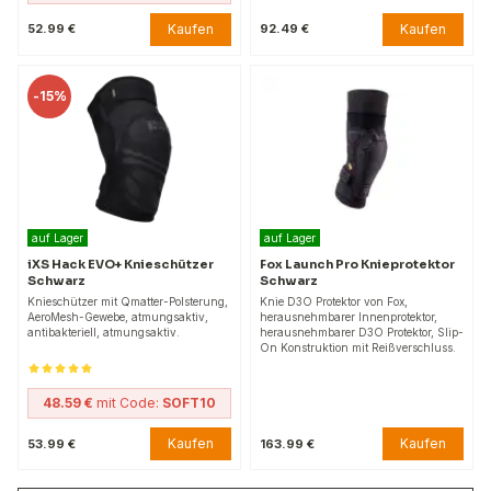
Kaufen
Kaufen
52.99 €
92.49 €
-
15%
auf Lager
auf Lager
iXS Hack EVO+ Knieschützer
Fox Launch Pro Knieprotektor
Schwarz
Schwarz
Knieschützer mit Qmatter-Polsterung,
Knie D3O Protektor von Fox,
AeroMesh-Gewebe, atmungsaktiv,
herausnehmbarer Innenprotektor,
antibakteriell, atmungsaktiv.
herausnehmbarer D3O Protektor, Slip-
On Konstruktion mit Reißverschluss.
48.59 €
mit Code:
SOFT10
Kaufen
Kaufen
53.99 €
163.99 €