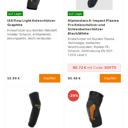
auf Lager
auf Lager
IXS Flow Light Knieschützer
Alpinestars A-Impact Plasma
Graphite
Pro Knieschützer und
Schienbeinschützer
Knieschützer aus leichtem Netzstoff,
Black/White
Xmatter-Schaum, antibakteriell,
atmungsaktiv, leicht verstaubar.
Knieschützer mit Nucleon Plasma
Technologie, dreifaches
Verschlusssystem, Ripstop-PE-
Schaum, Zertifizierung EN 1621-
1:2012 Level 2
90.72 €
mit Code:
SOFT5
Kaufen
Kaufen
53.99 €
95.49 €
-
29%