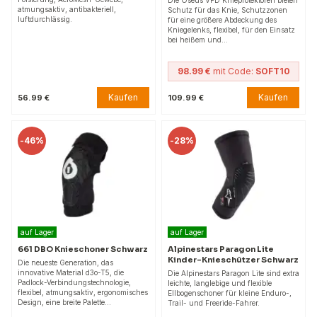
Die Oseus VPD Knieprotektoren bieten
atmungsaktiv, antibakteriell,
Schutz für das Knie, Schutzzonen
luftdurchlässig.
für eine größere Abdeckung des
Kniegelenks, flexibel, für den Einsatz
bei heißem und…
98.99 €
mit Code:
SOFT10
Kaufen
Kaufen
56.99 €
109.99 €
-
46%
-
28%
auf Lager
auf Lager
661 DBO Knieschoner Schwarz
Alpinestars Paragon Lite
Kinder-Knieschützer Schwarz
Die neueste Generation, das
innovative Material d3o-T5, die
Die Alpinestars Paragon Lite sind extra
Padlock-Verbindungstechnologie,
leichte, langlebige und flexible
flexibel, atmungsaktiv, ergonomisches
Ellbogenschoner für kleine Enduro-,
Design, eine breite Palette…
Trail- und Freeride-Fahrer.