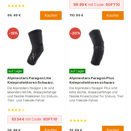
99.89 €
mit Code:
SOFT10
Kaufen
Kaufen
96.49 €
110.99 €
-
15%
-
20%
auf Lager
auf Lager
Alpinestars Paragon Lite
Alpinestars Paragon Plus
Knieprotektoren Schwarz.
Knieprotektoren schwarz
Die Alpinestars Paragon Lite sind
Die Alpinestars Paragon Plus sind
besonders leichte, strapazierfähige
extra leichte, strapazierfähige und
und flexible Protektoren für Enduro-,
flexible Knieschützer für Enduro, Trail
Trail- und Freeride-Fahrer.
und Freeride-Fahrer.
53.54 €
mit Code:
SOFT10
Kaufen
Kaufen
59.49 €
55.99 €