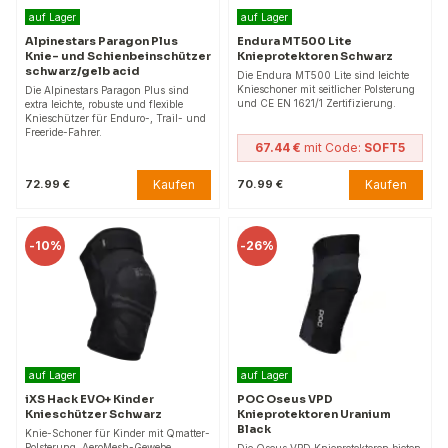
auf Lager
auf Lager
Alpinestars Paragon Plus
Endura MT500 Lite
Knie- und Schienbeinschützer
Knieprotektoren Schwarz
schwarz/gelb acid
Die Endura MT500 Lite sind leichte
Knieschoner mit seitlicher Polsterung
Die Alpinestars Paragon Plus sind
und CE EN 1621/1 Zertifizierung.
extra leichte, robuste und flexible
Knieschützer für Enduro-, Trail- und
Freeride-Fahrer.
67.44 €
mit Code:
SOFT5
Kaufen
Kaufen
72.99 €
70.99 €
-
10%
-
26%
auf Lager
auf Lager
iXS Hack EVO+ Kinder
POC Oseus VPD
Knieschützer Schwarz
Knieprotektoren Uranium
Black
Knie-Schoner für Kinder mit Qmatter-
Polsterung, AeroMesh-Gewebe,