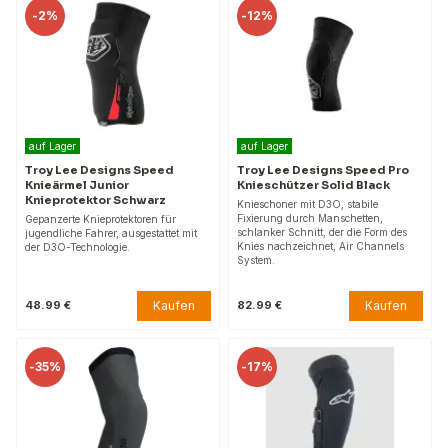
-
2%
-
12%
auf Lager
auf Lager
Troy Lee Designs Speed
Troy Lee Designs Speed Pro
Knieärmel Junior
Knieschützer Solid Black
Knieprotektor Schwarz
Knieschoner mit D3O, stabile
Fixierung durch Manschetten,
Gepanzerte Knieprotektoren für
schlanker Schnitt, der die Form des
jugendliche Fahrer, ausgestattet mit
Knies nachzeichnet, Air Channels
der D3O-Technologie.
System.
Kaufen
Kaufen
48.99 €
82.99 €
-
35%
-
17%