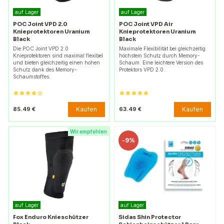
auf Lager
auf Lager
POC Joint VPD 2.0
POC Joint VPD Air
Knieprotektoren Uranium
Knieprotektoren Uranium
Black
Black
Die POC Joint VPD 2.0
Maximale Flexibilität bei gleichzeitig
Knieprotektoren sind maximal flexibel
höchstem Schutz durch Memory-
und bieten gleichzeitig einen hohen
Schaum. Eine leichtere Version des
Schutz dank des Memory-
Protektors VPD 2.0.
Schaumstoffes.
Kaufen
Kaufen
85.49 €
63.49 €
Wir empfehlen
-
9%
auf Lager
auf Lager
Fox Enduro Knieschützer
Sidas Shin Protector