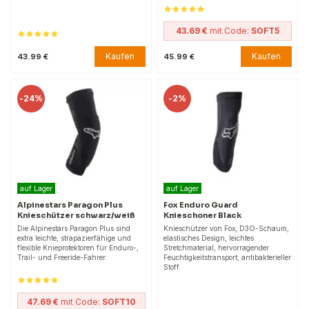
43.69 €
mit Code:
SOFT5
Kaufen
Kaufen
43.99 €
45.99 €
-
24%
-
2%
auf Lager
auf Lager
Alpinestars Paragon Plus
Fox Enduro Guard
Knieschützer schwarz/weiß
Knieschoner Black
Die Alpinestars Paragon Plus sind
Knieschützer von Fox, D3O-Schaum,
extra leichte, strapazierfähige und
elastisches Design, leichtes
flexible Knieprotektoren für Enduro-,
Stretchmaterial, hervorragender
Trail- und Freeride-Fahrer.
Feuchtigkeitstransport, antibakterieller
Stoff.
47.69 €
mit Code:
SOFT10