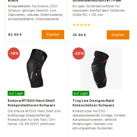
Black
Schienbeinschützer 1 Paar
Knieprotektoren Fox Enduro, D3O-
Ein paar Schienbeinschoner für
Schaum, geringes Gewicht, zum
maximalen Komfort beim Skifahren,
Überziehen, robustes Stretchmaterial,
Größe 150 x 105 mm.
schweißableitend, Silikonelemente.
Kaufen
82.99 €
Kaufen
25.49 €
-
19%
-
20%
auf Lager
auf Lager
Endura MT500 Hard Shell
Troy Lee Designs Raid
Knieprotektoren Schwarz
Knieschützer Schwarz
Die Endura MT500 Hard Shell sind
Knieschützer mit D3O
erstklassige strapazierfähige
stoßabsorbierender Einlage, hinterer
Knieschützer für alle Trail / DH-
Kompressionsriemen, seitliche
Fahrer. CE-EN 1621/1 zertifiziert.
Polsterungen, flexibles und
atmungsaktives Rückenteil.