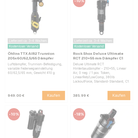
-
10%
Lieferzeit ca. 3–4 Wochen
Lieferzeit ca. 3–4 Wochen
Kostenloser Versand
Kostenloser Versand
Öhlins TTX AIR2 Trunnion
Rock Shox Deluxe Ultimate
205x60/62,5/65 Dämpfer
RCT 210×55 mm Dämpfer C1
Luftdämpfer, Trunnion-Befestigung,
Deluxe Ultimate RCT
variable Federwegseinstellung
Hinterbaudämpfer - 210×55, Linear
60/62,5/65 mm, Gewicht 410 g.
Air, 0 neg. / 1 pos. Token,
LinearReb/LowComp, 380lb
LockoutForce, Standard-Standard, C1.
Kaufen
Kaufen
949.00 €
385.99 €
-
10%
-
18%