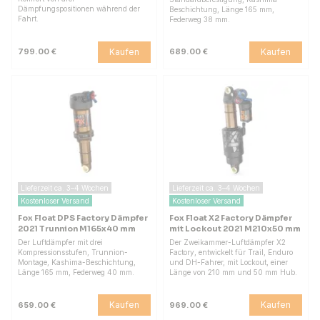
Dämpfungspositionen während der
Beschichtung, Länge 165 mm,
Fahrt.
Federweg 38 mm.
Kaufen
Kaufen
799.00 €
689.00 €
Lieferzeit ca. 3–4 Wochen
Lieferzeit ca. 3–4 Wochen
Kostenloser Versand
Kostenloser Versand
Fox Float DPS Factory Dämpfer
Fox Float X2 Factory Dämpfer
2021 Trunnion M165x40 mm
mit Lockout 2021 M210x50 mm
Der Luftdämpfer mit drei
Der Zweikammer-Luftdämpfer X2
Kompressionsstufen, Trunnion-
Factory, entwickelt für Trail, Enduro
Montage, Kashima-Beschichtung,
und DH-Fahrer, mit Lockout, einer
Länge 165 mm, Federweg 40 mm.
Länge von 210 mm und 50 mm Hub.
Kaufen
Kaufen
659.00 €
969.00 €