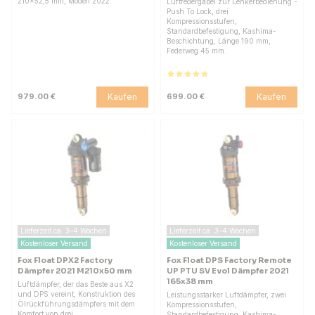
210x52,5 mm, Modell 2022.
Luftfedergabel zur Lenkerbedienung -
Push To Lock, drei
Kompressionsstufen,
Standardbefestigung, Kashima-
Beschichtung, Länge 190 mm,
Federweg 45 mm.
Kaufen
Kaufen
979.00 €
699.00 €
Lieferzeit ca. 3–4 Wochen
Lieferzeit ca. 3–4 Wochen
Kostenloser Versand
Kostenloser Versand
Fox Float DPX2 Factory
Fox Float DPS Factory Remote
Dämpfer 2021 M210x50 mm
UP PTU SV Evol Dämpfer 2021
165x38 mm
Luftdämpfer, der das Beste aus X2
und DPS vereint, Konstruktion des
Leistungsstarker Luftdämpfer, zwei
Ölrückführungsdämpfers mit dem
Kompressionsstufen,
Komfort von drei
Standardbefestigung, Kashima-