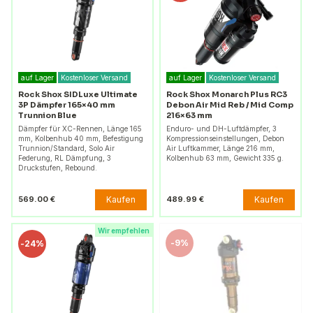
auf Lager
Kostenloser Versand
auf Lager
Kostenloser Versand
Rock Shox SIDLuxe Ultimate
Rock Shox Monarch Plus RC3
3P Dämpfer 165×40 mm
Debon Air Mid Reb / Mid Comp
Trunnion Blue
216×63 mm
Dämpfer für XC-Rennen, Länge 165
Enduro- und DH-Luftdämpfer, 3
mm, Kolbenhub 40 mm, Befestigung
Kompressionseinstellungen, Debon
Trunnion/Standard, Solo Air
Air Luftkammer, Länge 216 mm,
Federung, RL Dämpfung, 3
Kolbenhub 63 mm, Gewicht 335 g.
Druckstufen, Rebound.
Kaufen
Kaufen
569.00 €
489.99 €
Wir empfehlen
-
9%
-
24%