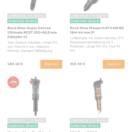
Lieferzeit ca. 3–4 Wochen
Lieferzeit ca. 3–4 Wochen
Kostenloser Versand
Kostenloser Versand
Rock Shox Super Deluxe
Rock Shox Monarch RT3 AM RS
Ultimate RC2T 230×62,5 mm
184×44 mm D1
Dämpfer C1
Luftdämpfer mit SoloAir Kammer, RT3
Kompressionseinstellung mit 3
Trail-/Enduro-Dämpfer, Länge 230
Positionen, Länge 184 mm, Hub 44
mm, Hub 62,5 mm, DebonAir
mm.
Kammer, Standard-Befestigung.
Kaufen
Kaufen
589.00 €
350.99 €
-
9%
Lieferzeit ca. 3–4 Wochen
Lieferzeit ca. 3–4 Wochen
Kostenloser Versand
Kostenloser Versand