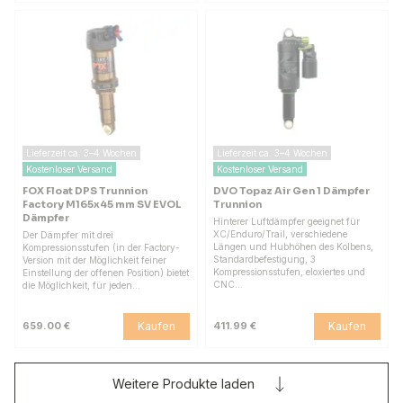
Lieferzeit ca. 3–4 Wochen
Lieferzeit ca. 3–4 Wochen
Kostenloser Versand
Kostenloser Versand
FOX Float DPS Trunnion
DVO Topaz Air Gen 1 Dämpfer
Factory M165x45 mm SV EVOL
Trunnion
Dämpfer
Hinterer Luftdämpfer geeignet für
XC/Enduro/Trail, verschiedene
Der Dämpfer mit drei
Längen und Hubhöhen des Kolbens,
Kompressionsstufen (in der Factory-
Standardbefestigung, 3
Version mit der Möglichkeit feiner
Kompressionsstufen, eloxiertes und
Einstellung der offenen Position) bietet
CNC…
die Möglichkeit, für jeden…
Kaufen
Kaufen
659.00 €
411.99 €
Weitere Produkte laden