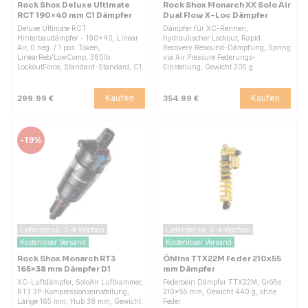
Rock Shox Deluxe Ultimate
Rock Shox Monarch XX Solo Air
RCT 190×40 mm C1 Dämpfer
Dual Flow X-Loc Dämpfer
Deluxe Ultimate RCT
Dämpfer für XC-Rennen,
Hinterbaudämpfer - 190×40, Linear
hydraulischer Lockout, Rapid
Air, 0 neg. / 1 pos. Token,
Recovery Rebound-Dämpfung, Spring
LinearReb/LowComp, 380lb
via Air Pressure Federungs-
LockoutForce, Standard-Standard, C1.
Einstellung, Gewicht 205 g.
Kaufen
Kaufen
299.99 €
354.99 €
-
19%
Lieferzeit ca. 3–4 Wochen
Lieferzeit ca. 3–4 Wochen
Kostenloser Versand
Kostenloser Versand
Rock Shox Monarch RT3
Öhlins TTX22M Feder 210x55
165×38 mm Dämpfer D1
mm Dämpfer
XC-Luftdämpfer, SoloAir Luftkammer,
Federbein Dämpfer TTX22M, Größe
RT3 3P-Kompressionseinstellung,
210x55 mm, Gewicht 440 g, ohne
Länge 165 mm, Hub 38 mm, Gewicht
Feder.