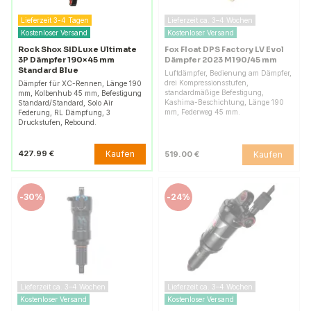
Lieferzeit 3-4 Tagen
Lieferzeit ca. 3–4 Wochen
Kostenloser Versand
Kostenloser Versand
Rock Shox SIDLuxe Ultimate
Fox Float DPS Factory LV Evol
3P Dämpfer 190×45 mm
Dämpfer 2023 M190/45 mm
Standard Blue
Luftdämpfer, Bedienung am Dämpfer,
drei Kompressionsstufen,
Dämpfer für XC-Rennen, Länge 190
standardmäßige Befestigung,
mm, Kolbenhub 45 mm, Befestigung
Kashima-Beschichtung, Länge 190
Standard/Standard, Solo Air
mm, Federweg 45 mm.
Federung, RL Dämpfung, 3
Druckstufen, Rebound.
Kaufen
427.99 €
Kaufen
519.00 €
-
30%
-
24%
Lieferzeit ca. 3–4 Wochen
Lieferzeit ca. 3–4 Wochen
Kostenloser Versand
Kostenloser Versand