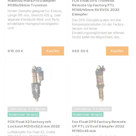
Manitou Mara Pro Dämpfer
FOX Float DPS Trunnion
M185x55mm Trunnion
Remote Up Factory PTL
M165/45mm SV EVOL 2022
Hinten Dämpfer geeignet für Enduro,
Dämpfer
Länge 185 mm, Gewicht 425 g, zwei
separate Kreisläufe Work und Party,
Das DPS-Dämpfersystem mit drei
einstellbare Hochgeschwindigkeits-
Kompressionsstufen (in der Factory-
und…
Version mit feiner
Einstellungsmöglichkeit der offenen
Stufe) bietet die Möglichkeit, das…
Kaufen
Kaufen
619.00 €
699.00 €
Lieferzeit ca. 3–4 Wochen
Lieferzeit ca. 3–4 Wochen
Kostenloser Versand
Kostenloser Versand
FOX Float X2 Factory mit
Fox Float DPS Factory Remote
Lockout M210x52,5 mm 2022
UP PTL LV Evol Dämpfer 2022
M190x45 mm
Luftdämpfer Fox Float X2, Größe