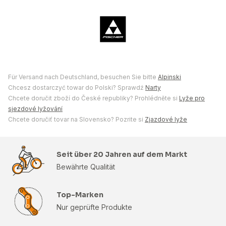
Für Versand nach Deutschland, besuchen Sie bitte
Alpinski
Chcesz dostarczyć towar do Polski? Sprawdź
Narty
Chcete doručit zboží do České republiky? Prohlédněte si
Lyže pro
sjezdové lyžování
Chcete doručiť tovar na Slovensko? Pozrite si
Zjazdové lyže
Seit über 20 Jahren auf dem Markt
Bewährte Qualität
Top-Marken
Nur geprüfte Produkte