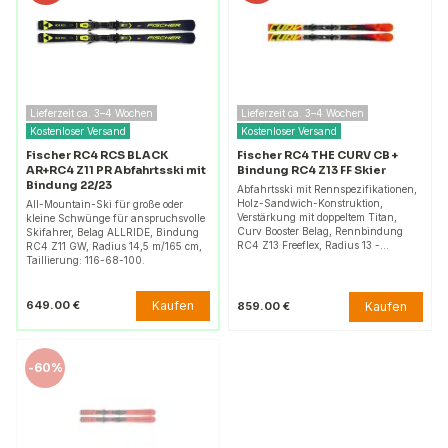
Lieferzeit ca. 3–4 Wochen
Lieferzeit ca. 3–4 Wochen
Kostenloser Versand
Kostenloser Versand
Fischer RC4 RCS BLACK
Fischer RC4 THE CURV CB +
AR+RC4 Z11 PR Abfahrtsski mit
Bindung RC4 Z13 FF Skier
Bindung 22/23
Abfahrtsski mit Rennspezifikationen,
Holz-Sandwich-Konstruktion,
All-Mountain-Ski für große oder
Verstärkung mit doppeltem Titan,
kleine Schwünge für anspruchsvolle
Curv Booster Belag, Rennbindung
Skifahrer, Belag ALLRIDE, Bindung
RC4 Z13 Freeflex, Radius 13 -…
RC4 Z11 GW, Radius 14,5 m/165 cm,
Taillierung: 116-68-100.
Kaufen
649.00 €
Kaufen
859.00 €
-
60%