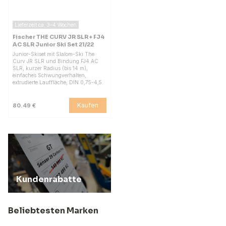
Lieferzeit ca. 3–4 Wochen
Fischer THE CURV JR SLR + FJ4
AC SLR Junior Ski Set 21/22
Junior-Skiset mit Slalom-Ski The
Curv JR SLR und Bindung FJ4 AC
SLR, kurzer Radius (bis 14 m),
einfaches Schwungverhalten,
extrudierte Lauffläche, DIN 0,75-4,5.
Kaufen
80.49 €
Kundenrabatte
Beliebtesten Marken