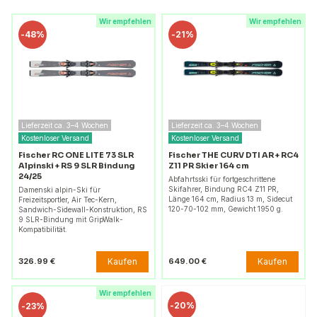
Wir empfehlen
Wir empfehlen
-
48%
-
21%
Lieferzeit ca. 3–4 Wochen
Lieferzeit ca. 3–4 Wochen
Kostenloser Versand
Kostenloser Versand
Fischer RC ONE LITE 73 SLR
Fischer THE CURV DTI AR + RC4
Alpinski + RS 9 SLR Bindung
Z11 PR Skier 164 cm
24/25
Abfahrtsski für fortgeschrittene
Skifahrer, Bindung RC4 Z11 PR,
Damenski alpin-Ski für
Länge 164 cm, Radius 13 m, Sidecut
Freizeitsportler, Air Tec-Kern,
120-70-102 mm, Gewicht 1950 g.
Sandwich-Sidewall-Konstruktion, RS
9 SLR-Bindung mit GripWalk-
Kompatibilität.
Kaufen
Kaufen
326.99 €
649.00 €
Wir empfehlen
-
20%
-
23%