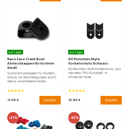
auf Lager
auf Lager
Race Face Crank Boot
All Mountain Style
Abdeckkappen für Kurbeln
Kurbelschutz Schwarz
Small
All Mountain Style Kurbelschutz, aus
robustem TPU Kunststoff, in
Gummischutzkappen für Kurbeln,
schwarzer Farbe.
Schutz vor Beschädigungen durch
Steine, verschiedene Farben.
Kaufen
Kaufen
11.69 €
15.89 €
-
21%
-
32%