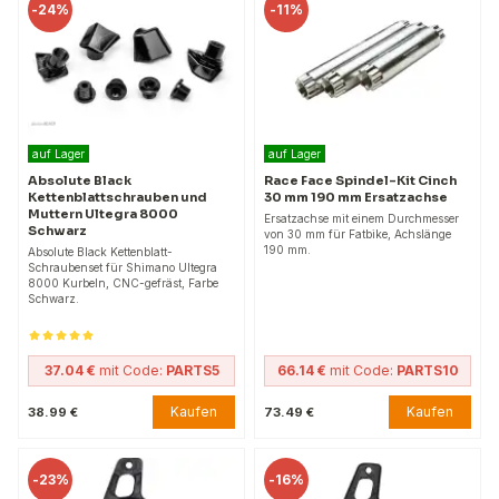
-
24%
-
11%
auf Lager
auf Lager
Absolute Black
Race Face Spindel-Kit Cinch
Kettenblattschrauben und
30 mm 190 mm Ersatzachse
Muttern Ultegra 8000
Ersatzachse mit einem Durchmesser
Schwarz
von 30 mm für Fatbike, Achslänge
190 mm.
Absolute Black Kettenblatt-
Schraubenset für Shimano Ultegra
8000 Kurbeln, CNC-gefräst, Farbe
Schwarz.
37.04 €
mit Code:
PARTS5
66.14 €
mit Code:
PARTS10
Kaufen
Kaufen
38.99 €
73.49 €
-
23%
-
16%