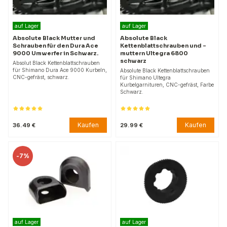
auf Lager
auf Lager
Absolute Black Mutter und
Absolute Black
Schrauben für den Dura Ace
Kettenblattschrauben und -
9000 Umwerfer in Schwarz.
muttern Ultegra 6800
schwarz
Absolut Black Kettenblattschrauben
für Shimano Dura Ace 9000 Kurbeln,
Absolute Black Kettenblattschrauben
CNC-gefräst, schwarz.
für Shimano Ultegra
Kurbelgarnituren, CNC-gefräst, Farbe
Schwarz.
Kaufen
Kaufen
36.49 €
29.99 €
-
7%
auf Lager
auf Lager