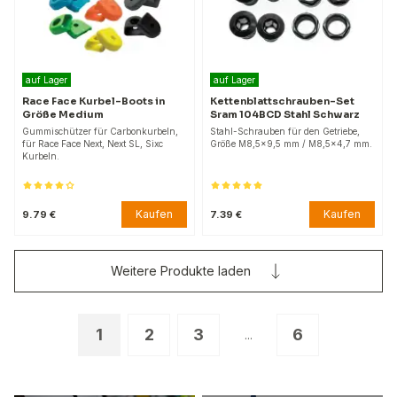
auf Lager
auf Lager
Race Face Kurbel-Boots in
Kettenblattschrauben-Set
Größe Medium
Sram 104BCD Stahl Schwarz
Gummischützer für Carbonkurbeln,
Stahl-Schrauben für den Getriebe,
für Race Face Next, Next SL, Sixc
Größe M8,5x9,5 mm / M8,5x4,7 mm.
Kurbeln.
Kaufen
Kaufen
9.79 €
7.39 €
Weitere Produkte laden
1
2
3
6
...