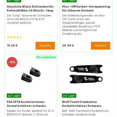
auf Lager
auf Lager
Absolute Black Schrauben für
Muc-Off Kurbel-Vorspannring
Kettenblätter (4 Stück) - lang
für silberne Kurbeln.
Die "Long" Variante der Schrauben
Die Vorbelastungsmutter von Muc-
ist für die ABSOLUTE BLACK
Off Crank ist ein sehr
Umwerfer bestimmt.
strapazierfähiges, präzise
verarbeitetes Bauteil aus 7075
Material und ermöglicht die
Einstellung des…
Kaufen
Kaufen
15.59 €
26.99 €
Wir empfehlen
-
6%
auf Lager
auf Lager
FSA MTB Kurbelschoner
Wolf Tooth Crankskins
Kurbelschützer schwarz
Kurbelschützer Schwarz
Kappen für Kurbel, passend für SL-K
Wolf Tooth Crankskins Kurbelschutz-
BB392EVO Modular, 2 Stück pro
Aufkleber, schwarze Farbe,