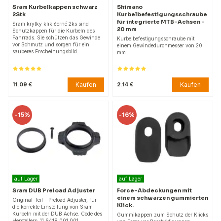
Sram Kurbelkappen schwarz
Shimano
2Stk
Kurbelbefestigungsschraube
für integrierte MTB-Achsen -
Sram krytky klik černé 2ks sind
20 mm
Schutzkappen für die Kurbeln des
Fahrrads. Sie schützen das Gewinde
Kurbelbefestigungsschraube mit
vor Schmutz und sorgen für ein
einem Gewindedurchmesser von 20
sauberes Erscheinungsbild.
mm.
Kaufen
Kaufen
11.09 €
2.14 €
-
15%
-
16%
auf Lager
auf Lager
Sram DUB Preload Adjuster
Force-Abdeckungen mit
einem schwarzen gummierten
Original-Teil - Preload Adjuster, für
Klick.
die korrekte Einstellung von Sram
Kurbeln mit der DUB Achse. Code des
Gummikappen zum Schutz der Klicks
Herstellers: 11.6418.001.001