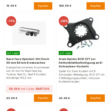
Kaufen
Kaufen
16.59 €
188.99 €
-
11%
-
28%
auf Lager
auf Lager
Race Face Spindel-Kit Cinch
Sram Spider BCD 107 zur
30 mm 83 mm Ersatzachse
Kettenblattbefestigung an 8-
Schrauben-Kurbeln
Ersatzachse mit einem Durchmesser
von 30 mm für Race Face Era,
Spider für Sram Kurbeln mit 8-
Turbine, Next SL, Next R Kurbeln,
Schrauben-Befestigung, BCD 107 mit
Achslänge 149,5 mm.
4 Befestigungspunkten, inklusive
Kurbelschrauben.
59.39 €
mit Code:
PARTS10
Kaufen
Kaufen
65.99 €
43.49 €