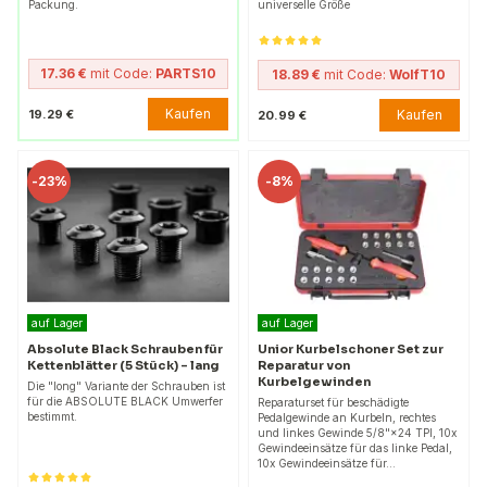
Packung.
universelle Größe
17.36 €
mit Code:
PARTS10
18.89 €
mit Code:
WolfT10
Kaufen
19.29 €
Kaufen
20.99 €
-
23%
-
8%
auf Lager
auf Lager
Absolute Black Schrauben für
Unior Kurbelschoner Set zur
Kettenblätter (5 Stück) - lang
Reparatur von
Kurbelgewinden
Die "long" Variante der Schrauben ist
für die ABSOLUTE BLACK Umwerfer
Reparaturset für beschädigte
bestimmt.
Pedalgewinde an Kurbeln, rechtes
und linkes Gewinde 5/8"×24 TPI, 10x
Gewindeeinsätze für das linke Pedal,
10x Gewindeeinsätze für…