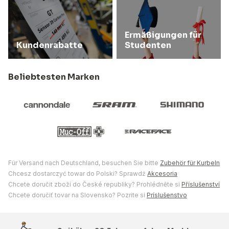
Ermäßigungen für
Kundenrabatte
Studenten
Beliebtesten Marken
Für Versand nach Deutschland, besuchen Sie bitte
Zubehör für Kurbeln
Chcesz dostarczyć towar do Polski? Sprawdź
Akcesoria
Chcete doručit zboží do České republiky? Prohlédněte si
Příslušenství
Chcete doručiť tovar na Slovensko? Pozrite si
Príslušenstvo