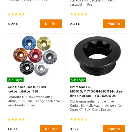
von Force vor Beschädigungen,
verpackt im Paar.
Kaufen
Kaufen
4.22 €
2.41 €
auf Lager
auf Lager
A2Z Schraube für Elox
Shimano FC-
Kettenblätter 1 St.
M8100/M7100/M6100 Muttern
linke Kurbel - Y0J620000
Schraube für Elox Kettenblätter,
M8×0,75×6,5mm - Länge nach dem
Sicherungsmutter für die linke
Einschrauben 8 mm.
Kurbel, für Hollowtech II Achsen, für
Deore XT, SLX, Deore Kurbeln.
Kaufen
Kaufen
1.60 €
3.12 €