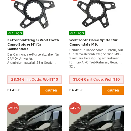
auf Lager
auf Lager
Kettenblattträger Wolf Tooth
Wolf Tooth Camo Spider für
Camo Spider M1 für
Cannondale M9.
Cannondale
Spinne für Cannondale-Kurbeln, nur
für Camo-Kettenblätter, Version M9 -
Der Cannondale-Kurbelabzieher für
9 mm zur Befestigung am Rahmen
CAMO-Umwerfer,
für non-Ai-Offset-Rahmen, Gewicht
Aluminiummaterial, 28 g Gewicht.
32 g.
28.34 €
mit Code:
WolfT10
31.04 €
mit Code:
WolfT10
Kaufen
Kaufen
31.49 €
34.49 €
-
29%
-
42%