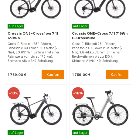
auf Lager
auf Lager
Crussis ONE-Cross low 7.11
Crussis ONE-Cross 7.11 715Wh
691Wh
E-Crossbike
Cross-E-Bike mit 28"-Rädern,
Cross-E-Bike mit 28"-Rädern,
Panasonic GX Power Plus Motor (75
Panasonic GX Power Plus-Motor (75
Nm), LG 691 Wh Batterie (mit einer
Nm), LG-Akku 513 Wh (mit einer
Reichweite von bis zu 170 km),
Reichweite von bis zu 130 km),
Shimano Alivio 1x9 Schaltung,…
Shimano Alivio 1x9-Schaltung,…
Kaufen
Kaufen
1 759.00 €
1 759.00 €
-
13%
-
18%
auf Lager
auf Lager