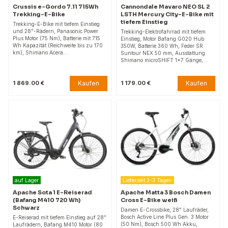
Crussis e-Gordo 7.11 715Wh
Cannondale Mavaro NEO SL 2
Trekking-E-Bike
LSTH Mercury City-E-Bike mit
tiefem Einstieg
Trekking-E-Bike mit tiefem Einstieg
und 28"-Rädern, Panasonic Power
Trekking-Elektrofahrrad mit tiefem
Plus Motor (75 Nm), Batterie mit 715
Einstieg, Motor Bafang G020 Hub
Wh Kapazität (Reichweite bis zu 170
350W, Batterie 360 Wh, Feder SR
km), Shimano Acera…
Suntour NEX 50 mm, Ausstattung
Shimano microSHIFT 1x7 Gänge,…
Kaufen
Kaufen
1 869.00 €
1 179.00 €
auf Lager
Lieferzeit 2-3 Tagen
Apache Sota 1 E-Reiserad
Apache Matta 3 Bosch Damen
(Bafang M410 720 Wh)
Cross E-Bike weiß
Schwarz
Damen E-Crossbike, 28" Laufräder,
Bosch Active Line Plus Gen. 3 Motor
E-Reiserad mit tiefem Einstieg auf 28"
(50 Nm), Bosch 500 Wh Akku,
Laufrädern, Bafang M410 Motor (80