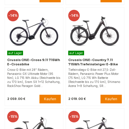
-
14%
-
14%
auf Lager
auf Lager
Crussis ONE-Cross 9.11 715Wh
Crussis ONE-Country 7.11
E-Crossbike
715Wh Tiefeinsteiger E-Bike
Cross-E-Bike mit 28" Rädern,
Tiefeinstiegs-E-Bike mit 27,5-Zoll-
Panasonic GX Ultimate Motor (95
Rädern, Panasonic Power Plus Motor
Nm), LG 715 Wh Akku (Reichweite bis
(75 Nm), LG 715 Wh Batterie
zu 170 km), Sram SX 1x12 Schaltung,
(Reichweite bis zu 170 km), Shimano
RockShox Paragon Gold…
Acera 1x8 Schaltung, SR…
Kaufen
Kaufen
2 059.00 €
2 019.00 €
-
15%
-
15%