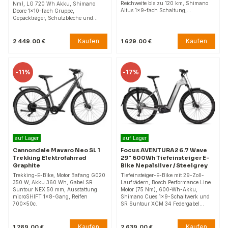
Reichweite bis zu 120 km, Shimano
Nm), LG 720 Wh Akku, Shimano
Altus 1×9-fach Schaltung,…
Deore 1×10-fach Gruppe,
Gepäckträger, Schutzbleche und…
Kaufen
Kaufen
2 449.00 €
1 629.00 €
-
11%
-
17%
auf Lager
auf Lager
Cannondale Mavaro Neo SL 1
Focus AVENTURA2 6.7 Wave
Trekking Elektrofahrrad
29" 600Wh Tiefeinsteiger E-
Graphite
Bike Nepalsilver / Steelgrey
Trekking-E-Bike, Motor Bafang G020
Tiefeinsteiger-E-Bike mit 29-Zoll-
350 W, Akku 360 Wh, Gabel SR
Laufrädern, Bosch Performance Line
Suntour NEX 50 mm, Ausstattung
Motor (75 Nm), 600-Wh-Akku,
microSHIFT 1x8-Gang, Reifen
Shimano Cues 1x9-Schaltwerk und
700x50c.
SR Suntour XCM 34 Federgabel…
Kaufen
Kaufen
1 289.00 €
2 639.00 €