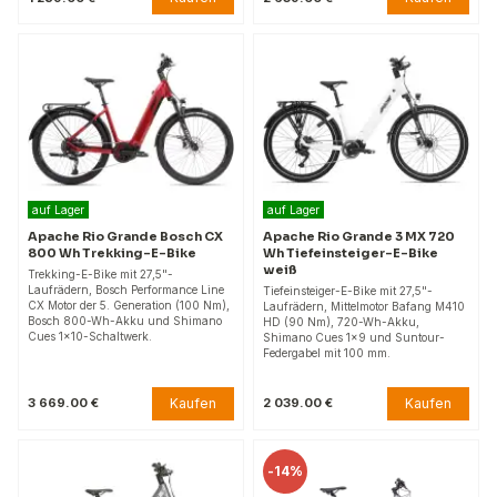
auf Lager
auf Lager
Apache Rio Grande Bosch CX
Apache Rio Grande 3 MX 720
800 Wh Trekking-E-Bike
Wh Tiefeinsteiger-E-Bike
weiß
Trekking-E-Bike mit 27,5"-
Laufrädern, Bosch Performance Line
Tiefeinsteiger-E-Bike mit 27,5"-
CX Motor der 5. Generation (100 Nm),
Laufrädern, Mittelmotor Bafang M410
Bosch 800-Wh-Akku und Shimano
HD (90 Nm), 720-Wh-Akku,
Cues 1x10-Schaltwerk.
Shimano Cues 1x9 und Suntour-
Federgabel mit 100 mm.
Kaufen
Kaufen
3 669.00 €
2 039.00 €
-
14%