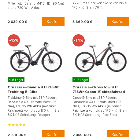
Akku (mit einer Reichweite von bis zu
Mittelmotor Bafang M410 HD (90 Nm)
170 km), Sram 70 T…
a und 720-Wh-Akku.
Kaufen
Kaufen
2 039.00 €
3 669.00 €
-
15%
-
14%
auf Lager
auf Lager
Crussis e-Savela 9.11 715Wh
Crussis e-Cross low 9.11
Trekking E-Bike
715Wh Cross-Elektrofahrrad
Trekking-E-Bike mit 28"-Rädern,
Cross-E-Bike mit 28"-Rädern,
Panasonic GX Ultimate Motor (95
Panasonic GX Ultimate Motor (95
Nm), LG 715 Wh Akku (mit einer
Nm), LG 715 Wh Akku (mit einer
Reichweite von bis zu 170 km), Sram
Reichweite von bis zu 170 km), Sram
SX 1x12 Schaltung, Paragon…
SX 1x12 Schaltung, RockShox…
Kaufen
Kaufen
2 199.00 €
2 059.00 €