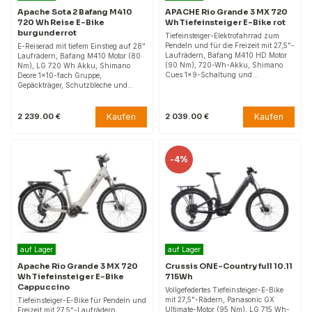
Apache Sota 2 Bafang M410
APACHE Rio Grande 3 MX 720
720 Wh Reise E-Bike
Wh Tiefeinsteiger E-Bike rot
burgunderrot
Tiefeinsteiger-Elektrofahrrad zum
Pendeln und für die Freizeit mit 27,5"-
E-Reiserad mit tiefem Einstieg auf 28"
Laufrädern, Bafang M410 HD Motor
Laufrädern, Bafang M410 Motor (80
(90 Nm), 720-Wh-Akku, Shimano
Nm), LG 720 Wh Akku, Shimano
Cues 1x9-Schaltung und…
Deore 1×10-fach Gruppe,
Gepäckträger, Schutzbleche und…
Kaufen
Kaufen
2 239.00 €
2 039.00 €
-
4%
auf Lager
auf Lager
Apache Rio Grande 3 MX 720
Crussis ONE-Country full 10.11
Wh Tiefeinsteiger E-Bike
715Wh
Cappuccino
Vollgefedertes Tiefeinsteiger-E-Bike
mit 27,5"-Rädern, Panasonic GX
Tiefeinsteiger-E-Bike für Pendeln und
Ultimate-Motor (95 Nm), LG 715 Wh-
Freizeit mit 27,5"-Laufrädern,