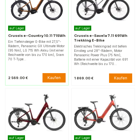
auf Lager
auf Lager
Crussis e-Country 10.11 715Wh
Crussis e-Savela 7.11 691Wh
Trekking E-Bike
Ein Tiefeinsteiger E-Bike mit 27,5"-
Rädern, Panasonic GX Ultimate Motor
Elektrisches Trekkingrad mit tiefem
(95 Nm), LG 715 Wh Akku (mit einer
Einstieg und 28"-Rädern, Motor
Reichweite von bis zu 170 km), Sram
Panasonic Power Plus (75 Nm),
70 T-Type…
Batterie mit einer Kapazität von 691
Wh (Reichweite bis zu 170…
Kaufen
2 569.00 €
Kaufen
1 869.00 €
auf Lager
auf Lager