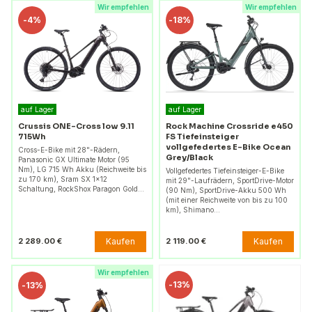
Wir empfehlen
Wir empfehlen
-
4%
-
18%
auf Lager
auf Lager
Crussis ONE-Cross low 9.11
Rock Machine Crossride e450
715Wh
FS Tiefeinsteiger
vollgefedertes E-Bike Ocean
Cross-E-Bike mit 28"-Rädern,
Grey/Black
Panasonic GX Ultimate Motor (95
Nm), LG 715 Wh Akku (Reichweite bis
Vollgefedertes Tiefeinsteiger-E-Bike
zu 170 km), Sram SX 1x12
mit 29"-Laufrädern, SportDrive-Motor
Schaltung, RockShox Paragon Gold…
(90 Nm), SportDrive-Akku 500 Wh
(mit einer Reichweite von bis zu 100
km), Shimano…
Kaufen
Kaufen
2 289.00 €
2 119.00 €
Wir empfehlen
-
13%
-
13%