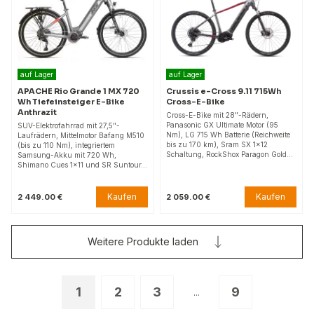
auf Lager
auf Lager
APACHE Rio Grande 1 MX 720
Crussis e-Cross 9.11 715Wh
Wh Tiefeinsteiger E-Bike
Cross-E-Bike
Anthrazit
Cross-E-Bike mit 28"-Rädern,
Panasonic GX Ultimate Motor (95
SUV-Elektrofahrrad mit 27,5"-
Nm), LG 715 Wh Batterie (Reichweite
Laufrädern, Mittelmotor Bafang M510
bis zu 170 km), Sram SX 1x12
(bis zu 110 Nm), integriertem
Schaltung, RockShox Paragon Gold…
Samsung-Akku mit 720 Wh,
Shimano Cues 1x11 und SR Suntour…
Kaufen
Kaufen
2 449.00 €
2 059.00 €
Weitere Produkte laden
1
2
3
9
...