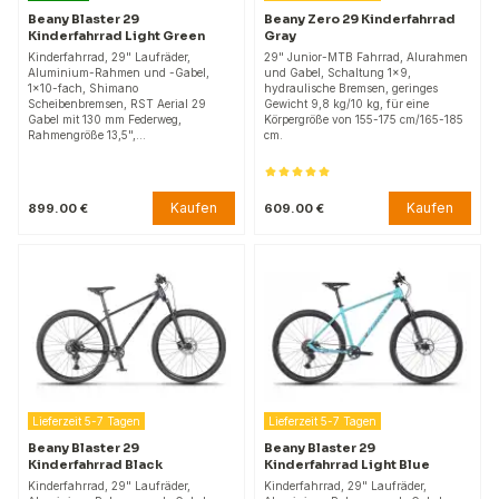
Beany Blaster 29
Beany Zero 29 Kinderfahrrad
Kinderfahrrad Light Green
Gray
Kinderfahrrad, 29" Laufräder,
29" Junior-MTB Fahrrad, Alurahmen
Aluminium-Rahmen und -Gabel,
und Gabel, Schaltung 1x9,
1×10-fach, Shimano
hydraulische Bremsen, geringes
Scheibenbremsen, RST Aerial 29
Gewicht 9,8 kg/10 kg, für eine
Gabel mit 130 mm Federweg,
Körpergröße von 155-175 cm/165-185
Rahmengröße 13,5",…
cm.
Kaufen
Kaufen
899.00 €
609.00 €
Lieferzeit 5-7 Tagen
Lieferzeit 5-7 Tagen
Beany Blaster 29
Beany Blaster 29
Kinderfahrrad Black
Kinderfahrrad Light Blue
Kinderfahrrad, 29" Laufräder,
Kinderfahrrad, 29" Laufräder,