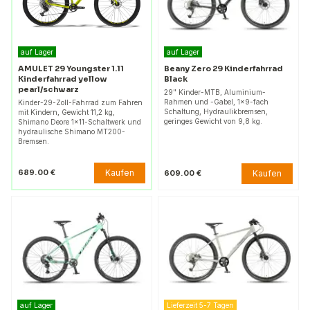
auf Lager
auf Lager
AMULET 29 Youngster 1.11
Beany Zero 29 Kinderfahrrad
Kinderfahrrad yellow
Black
pearl/schwarz
29" Kinder-MTB, Aluminium-
Rahmen und -Gabel, 1×9-fach
Kinder-29-Zoll-Fahrrad zum Fahren
Schaltung, Hydraulikbremsen,
mit Kindern, Gewicht 11,2 kg,
geringes Gewicht von 9,8 kg.
Shimano Deore 1x11-Schaltwerk und
hydraulische Shimano MT200-
Bremsen.
Kaufen
689.00 €
Kaufen
609.00 €
auf Lager
Lieferzeit 5-7 Tagen