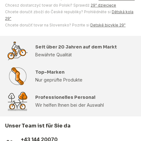
Chcesz dostarczyć towar do Polski? Sprawdź
29" dziecięce
Chcete doručit zboží do České republiky? Prohlédněte si
Dětská kola
29"
Chcete doručiť tovar na Slovensko? Pozrite si
Detské bicykle 29"
Seit über 20 Jahren auf dem Markt
Bewährte Qualität
Top-Marken
Nur geprüfte Produkte
Professionelles Personal
Wir helfen Ihnen bei der Auswahl
Unser Team ist für Sie da
+43 144 20070