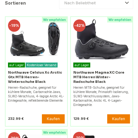
Sortieren
Nach Beliebtheit
Wir empfehlen
Wir empfehlen
-
19%
-
42%
auf Lager
Kostenloser Versand
auf Lager
Northwave Celsius Xc Arctic
Northwave Magma XC Core
Gtx MTB Herren-
MTB Herren Winter-
Winterschuhe Black
Radschuhe Black
Herren-Radschuhe, geeignet für
Herren MTB-Schuhe, geeignet für
kühlere Monate, Carbonsohle Jaws,
kühlere Monate, Primaloft-Isolierung,
SLW2-Verschluss, 4-lagige Arctic 4L-
SLW2-Verschlusssystem, Jaws-
Einlegesohle, reflektierende Elemente.
Karbonsohle, Arctic 4L 4-Lagen-
Einlegesohle.
Kaufen
Kaufen
232.99 €
129.99 €
Wir empfehlen
-
10%