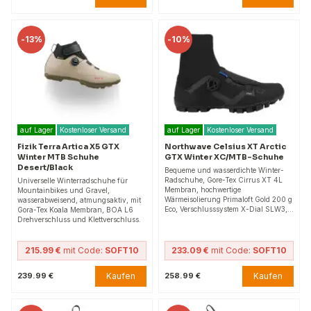
-
13%
-
10%
auf Lager
Kostenloser Versand
auf Lager
Kostenloser Versand
Fizik Terra Artica X5 GTX
Northwave Celsius XT Arctic
Winter MTB Schuhe
GTX Winter XC/MTB-Schuhe
Desert/Black
Bequeme und wasserdichte Winter-
Radschuhe, Gore-Tex Cirrus XT 4L
Universelle Winterradschuhe für
Membran, hochwertige
Mountainbikes und Gravel,
Wärmeisolierung Primaloft Gold 200 g
wasserabweisend, atmungsaktiv, mit
Eco, Verschlusssystem X-Dial SLW3,…
Gora-Tex Koala Membran, BOA L6
Drehverschluss und Klettverschluss.
215.99 €
mit Code:
SOFT10
233.09 €
mit Code:
SOFT10
Kaufen
Kaufen
239.99 €
258.99 €