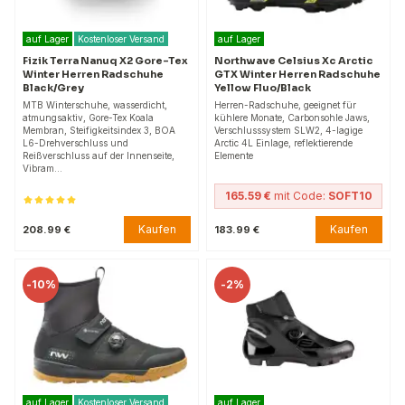
auf Lager
Kostenloser Versand
auf Lager
Fizik Terra Nanuq X2 Gore-Tex
Northwave Celsius Xc Arctic
Winter Herren Radschuhe
GTX Winter Herren Radschuhe
Black/Grey
Yellow Fluo/Black
MTB Winterschuhe, wasserdicht,
Herren-Radschuhe, geeignet für
atmungsaktiv, Gore-Tex Koala
kühlere Monate, Carbonsohle Jaws,
Membran, Steifigkeitsindex 3, BOA
Verschlusssystem SLW2, 4-lagige
L6-Drehverschluss und
Arctic 4L Einlage, reflektierende
Reißverschluss auf der Innenseite,
Elemente
Vibram…
165.59 €
mit Code:
SOFT10
Kaufen
Kaufen
208.99 €
183.99 €
-
10%
-
2%
auf Lager
Kostenloser Versand
auf Lager