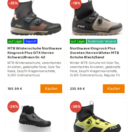
-
35%
-
18%
auf Lager
Geprüft
auf Lager
Kostenloser Versand
MTB Winterschuhe Northwave
Northwave Kingrock Plus
Kingrock Plus GTX Herren
Goretex Herren Winter MTB
Schwarz/Braun Gr. 42
Schuhe Black/Sand
MTB-Winterradschuhe, vereinfachtes
Winter-MTB-Schuhe mit Gore-Tex,
Anziehen, gedämpfte Ferse, Gore-Tex
vereinfachtes Anziehen, gedämpfte
Koala, Easyfit-Kragenmanschette,
Ferse, Easyfit-Kragenmanschette,
SLW3-Drehverschluss
SLW3-Drehverschluss, Regular Fit.
Kaufen
Kaufen
195.99 €
235.99 €
-
26%
-
36%