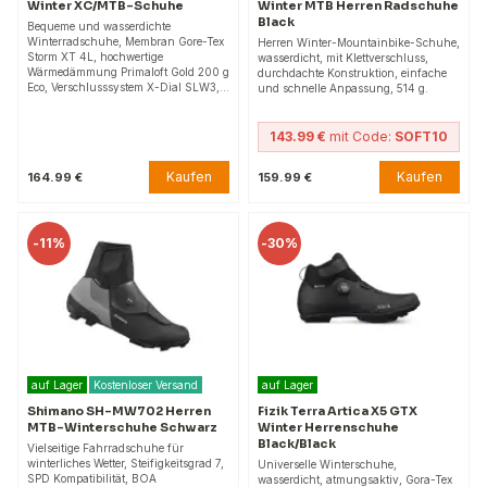
Winter XC/MTB-Schuhe
Winter MTB Herren Radschuhe
Black
Bequeme und wasserdichte
Winterradschuhe, Membran Gore-Tex
Herren Winter-Mountainbike-Schuhe,
Storm XT 4L, hochwertige
wasserdicht, mit Klettverschluss,
Wärmedämmung Primaloft Gold 200 g
durchdachte Konstruktion, einfache
Eco, Verschlusssystem X-Dial SLW3,…
und schnelle Anpassung, 514 g.
143.99 €
mit Code:
SOFT10
Kaufen
Kaufen
164.99 €
159.99 €
-
11%
-
30%
auf Lager
Kostenloser Versand
auf Lager
Shimano SH-MW702 Herren
Fizik Terra Artica X5 GTX
MTB-Winterschuhe Schwarz
Winter Herrenschuhe
Black/Black
Vielseitige Fahrradschuhe für
winterliches Wetter, Steifigkeitsgrad 7,
Universelle Winterschuhe,
SPD Kompatibilität, BOA
wasserdicht, atmungsaktiv, Gora-Tex