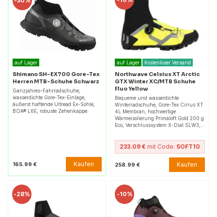
-
30%
auf Lager
auf Lager
Kostenloser Versand
Shimano SH-EX700 Gore-Tex
Northwave Celsius XT Arctic
Herren MTB-Schuhe Schwarz
GTX Winter XC/MTB Schuhe
Fluo Yellow
Ganzjahres-Fahrradschuhe,
wasserdichte Gore-Tex-Einlage,
Bequeme und wasserdichte
äußerst haftende Ultread Ex-Sohle,
Winterradschuhe, Gore-Tex Cirrus XT
BOA® L6E, robuste Zehenkappe.
4L Membran, hochwertige
Wärmeisolierung Primaloft Gold 200 g
Eco, Verschlusssystem X-Dial SLW3,…
233.09 €
mit Code:
SOFT10
Kaufen
165.99 €
Kaufen
258.99 €
-
28%
-
10%