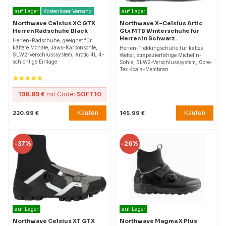
auf Lager
Kostenloser Versand
auf Lager
Northwave Celsius XC GTX
Northwave X-Celsius Artic
Herren Radschuhe Black
Gtx MTB Winterschuhe für
Herren in Schwarz.
Herren-Radschuhe, geeignet für
kältere Monate, Jaws-Karbonsohle,
Herren-Trekkingschuhe für kaltes
SLW2-Verschlusssystem, Arctic 4L 4-
Wetter, strapazierfähige Michelin-
schichtige Einlage.
Sohle, SLW2-Verschlusssystem, Gore-
Tex Koala-Membran.
198.89 €
mit Code:
SOFT10
Kaufen
Kaufen
220.99 €
145.99 €
-
37%
-
26%
auf Lager
auf Lager
Northwave Celsius XT GTX
Northwave Magma X Plus