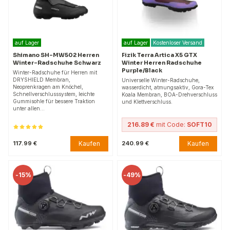
auf Lager
auf Lager
Kostenloser Versand
Shimano SH-MW502 Herren
Fizik Terra Artica X5 GTX
Winter-Radschuhe Schwarz
Winter Herren Radschuhe
Purple/Black
Winter-Radschuhe für Herren mit
DRYSHIELD Membran,
Universelle Winter-Radschuhe,
Neoprenkragen am Knöchel,
wasserdicht, atmungsaktiv, Gora-Tex
Schnellverschlusssystem, leichte
Koala Membran, BOA-Drehverschluss
Gummisohle für bessere Traktion
und Klettverschluss.
unter allen…
216.89 €
mit Code:
SOFT10
Kaufen
Kaufen
117.99 €
240.99 €
-
15%
-
49%