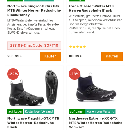
Northwave Kingrock Plus Gtx
Force Glacier Winter MTB
MTB Winter Herren Radschuhe
Herren Radschuhe Black
Black/Honey
Winterfeste, gefütterte Offroad-Treter
aus Neopren, mit einem Verschlussrad
MTB-Winterstiefel, vereinfachtes
und wassergeschütztem
Anziehen, gedämpfte Ferse, Gore-Tex
Reißverschluss, die Spitze hat einen
Koala, Easyfit-Kragenmanschette,
gummierten Rand.
SLW3-Drehverschluss.
233.09 €
mit Code:
SOFT10
Kaufen
Kaufen
258.99 €
80.99 €
-
22%
-
18%
auf Lager
Kostenloser Versand
auf Lager
Kostenloser Versand
Northwave Flagship GTX MTB
Northwave Extreme XC GTX
Winter Herren-Radschuhe
MTB Winter Herren Radschuhe
Black
Schwarz