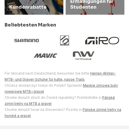
Ermäßigungen für
Kundenrabatte
Studenten
Beliebtesten Marken
Für Versand nach Deutschland, besuchen Sie bitte
Herren-Winter-
MTB- und Gravel-Schuhe für kalte, nasse Trails
Chcesz dostarczyć towar do Polski? Sprawdź
Męskie zimowe buty
rowerowe MTB i gravel
Chcete doručit zboží do České republiky? Prohlédněte si
Pánské
zimní tretry na MTB a gravel
Chcete doručiť tovar na Slovensko? Pozrite si
Pánske zimné tretry na
horské a gravel