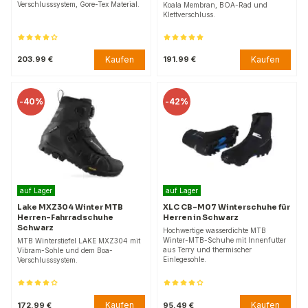
Verschlusssystem, Gore-Tex Material.
Koala Membran, BOA-Rad und
Klettverschluss.
Kaufen
Kaufen
203.99 €
191.99 €
-
40%
-
42%
auf Lager
auf Lager
Lake MXZ304 Winter MTB
XLC CB-M07 Winterschuhe für
Herren-Fahrradschuhe
Herren in Schwarz
Schwarz
Hochwertige wasserdichte MTB
Winter-MTB-Schuhe mit Innenfutter
MTB Winterstiefel LAKE MXZ304 mit
aus Terry und thermischer
Vibram-Sohle und dem Boa-
Einlegesohle.
Verschlusssystem.
Kaufen
Kaufen
172.99 €
95.49 €