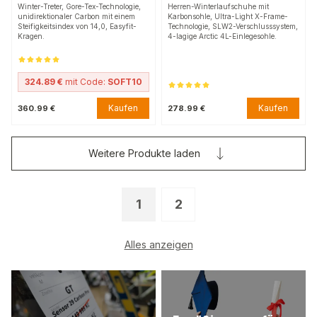
Winter-Treter, Gore-Tex-Technologie,
Herren-Winterlaufschuhe mit
unidirektionaler Carbon mit einem
Karbonsohle, Ultra-Light X-Frame-
Steifigkeitsindex von 14,0, Easyfit-
Technologie, SLW2-Verschlusssystem,
Kragen.
4-lagige Arctic 4L-Einlegesohle.
324.89 €
mit Code:
SOFT10
Kaufen
Kaufen
360.99 €
278.99 €
Weitere Produkte laden
1
2
Alles anzeigen