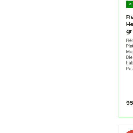
a
Fi
He
gr
Her
Pla
Mou
Die
häl
Ped
95