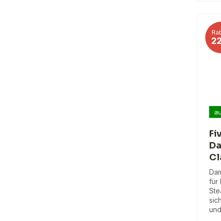
Rab
2
au
Fi
Da
Cl
Dam
für
Ste
sic
und