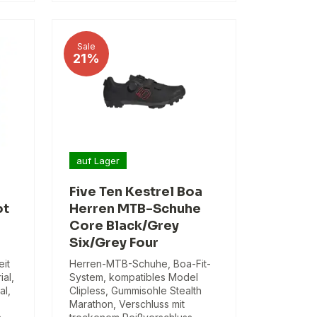
Sale
21%
auf Lager
Five Ten Kestrel Boa
ot
Herren MTB-Schuhe
Core Black/Grey
Six/Grey Four
eit
Herren-MTB-Schuhe, Boa-Fit-
al,
System, kompatibles Model
al,
Clipless, Gummisohle Stealth
Marathon, Verschluss mit