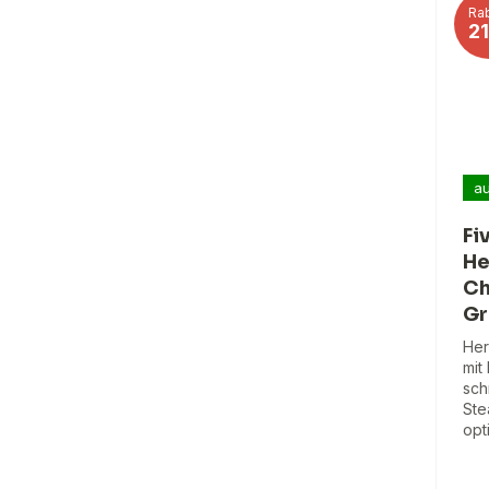
Rab
2
au
Fi
He
Ch
Gr
Her
mit
sch
Ste
opt