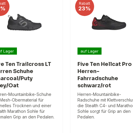
att
Rabatt
1%
23%
f Lager
auf Lager
ve Ten Trailcross LT
Five Ten Hellcat Pro
rren Schuhe
Herren-
arcoal/Puty
Fahrradschuhe
ey/Oat
schwarz/rot
ren-Mountainbike-Schuhe
Herren-Mountainbike-
 Mesh-Obermaterial für
Radschuhe mit Klettverschlu
nelles Trocknen und einer
die Stealth C4- und Maratho
alth Marathon Sohle für
Sohle sorgt für Grip an den
imalen Grip an den Pedalen.
Pedalen.