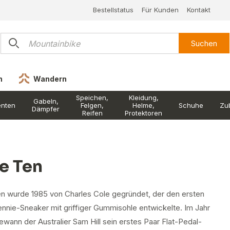
Bestellstatus
Für Kunden
Kontakt
Suchen
n
Wandern
Speichen,
Kleidung,
Gabeln,
nten
Felgen,
Helme,
Schuhe
Zu
Dämpfer
Reifen
Protektoren
ve Ten
en wurde 1985 von Charles Cole gegründet, der den ersten
ennie-Sneaker mit griffiger Gummisohle entwickelte. Im Jahr
wann der Australier Sam Hill sein erstes Paar Flat-Pedal-