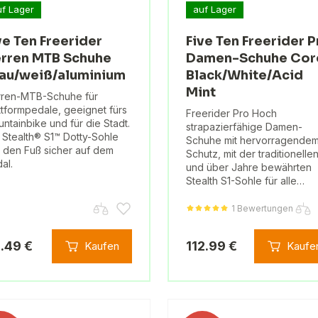
uf Lager
auf Lager
ve Ten Freerider
Five Ten Freerider P
rren MTB Schuhe
Damen-Schuhe Cor
au/weiß/aluminium
Black/White/Acid
Mint
ren-MTB-Schuhe für
ttformpedale, geeignet fürs
Freerider Pro Hoch
ntainbike und für die Stadt.
strapazierfähige Damen-
 Stealth® S1™ Dotty-Sohle
Schuhe mit hervorragende
t den Fuß sicher auf dem
Schutz, mit der traditionelle
al.
und über Jahre bewährten
Stealth S1-Sohle für alle…
1 Bewertungen
.49 €
112.99 €
Kaufen
Kaufe