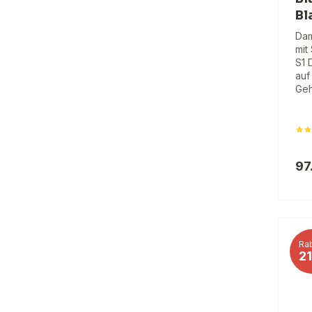
Bl
Dam
mit
S1 
auf
Geh
97
Rab
2