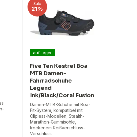
Sale
21%
auf Lager
Five Ten Kestrel Boa
MTB Damen-
Fahrradschuhe
Legend
Ink/Black/Coral Fusion
ss;
Damen-MTB-Schuhe mit Boa-
n-
Fit-System, kompatibel mit
Clipless-Modellen, Stealth-
Marathon-Gummisohle,
trockenem Reißverschluss-
Verschluss.