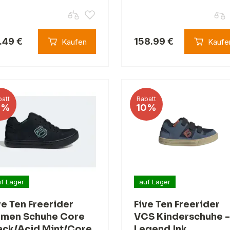
.49 €
158.99 €
Kaufen
Kaufe
att
Rabatt
5%
10%
f Lager
auf Lager
ve Ten Freerider
Five Ten Freerider
men Schuhe Core
VCS Kinderschuhe -
ack/Acid Mint/Core
Legend Ink