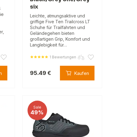
six
S
ie
Leichte, atmungsaktive und
griffige Five Ten Trailcross LT
Schuhe für Trailfahrten und
er,
Geländegehen bieten
großartigen Grip, Komfort und
Langlebigkeit für…
1 Bewertungen
95.49 €
n
Kaufen
Sale
49%