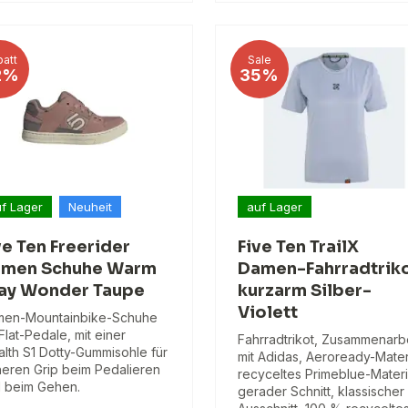
att
Sale
2%
35%
f Lager
Neuheit
auf Lager
ve Ten Freerider
Five Ten TrailX
men Schuhe Warm
Damen-Fahrradtrik
ay Wonder Taupe
kurzarm Silber-
Violett
en-Mountainbike-Schuhe
 Flat-Pedale, mit einer
Fahrradtrikot, Zusammenarb
alth S1 Dotty-Gummisohle für
mit Adidas, Aeroready-Materi
heren Grip beim Pedalieren
recyceltes Primeblue-Materi
 beim Gehen.
gerader Schnitt, klassischer