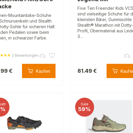
acke
Five Ten Freerider Kids VC
sind vielseitige Schuhe für d
en-Mountainbike-Schuhe
kleinsten Biker, Gummisohle
 Schnürsenkeln und Stealth
Stealth® Marathon mit Dotty-
Dotty-Sohle für sicheren Halt
Profil, Obermaterial aus Led
 den Pedalen sowie beim
3…
en, in schwarzer Farbe.
2 Bewertungen
.99 €
81.49 €
Kaufen
Kaufe
att
Sale
1%
59%