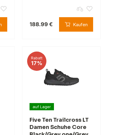
188.99 €
n
Kaufen
Rabatt
17%
auf Lager
Five Ten Trailcross LT
Damen Schuhe Core
Black/Grey one/Grey