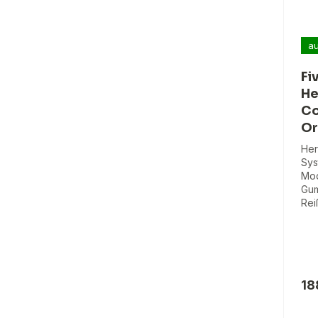
au
Fi
He
Co
Or
Her
Sys
Mod
Gum
Rei
18