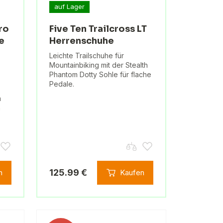
auf Lager
ro
Five Ten Trailcross LT
e
Herrenschuhe
Leichte Trailschuhe für
Mountainbiking mit der Stealth
Phantom Dotty Sohle für flache
Pedale.
m
n
125.99 €
n
Kaufen