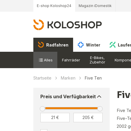
E-shop Koloshop24
Magazin iDomestik
Radfahren
Winter
Laufe
E-Bikes,
Alles
Fahrräder
Kompone
Zubehör
Startseite
Marken
Five Ten
Fi
Preis und Verfügbarkeit
Five T
Five-T
2002 ge