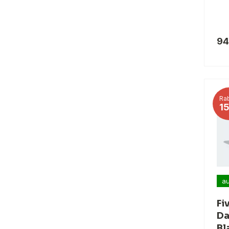
94
Rab
1
au
Fi
Da
Bl