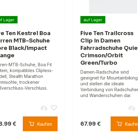
f Lager
auf Lager
ve Ten Kestrel Boa
Five Ten Trailcross
rren MTB-Schuhe
Clip In Damen
re Black/Impact
Fahrradschuhe Quie
ange
Crimson/Orbit
Green/Turbo
ren-MTB-Schuhe, Boa Fit
tem, kompatibles Clipless-
Damen-Radschuhe sind
ell, Stealth Marathon
geeignet für Mountainbiking
misohle, trockener
und stellen die ideale
ßverschluss-Verschluss.
Verbindung von Radschuhe
und Wanderschuhen dar.
8.99 €
67.99 €
Kaufen
Kaufe