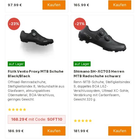
Kaufen
Kaufen
97.99 €
165.99 €
-
23%
-
21%
auf Lager
auf Lager
Fizik Vento Proxy MTB Schuhe
Shimano SH-XC703 Herren
Black/Black
MTB Radschuhe schwarz
Offroad-Rennradschuhe,
Renn-MTB-Schuhe, Steifigkeitsindex
Steifigkeitsindex 8, Verbundsohle aus
9, doppeltes BOA L6Z-
Glasfasern, atmungsaktives
Verschlusssystem, Ultread XC-Sohle,
Obermaterial, BOA-Verschluss,
Verstärkung mit Carbonfasern,
geringes Gewicht.
Gewicht 320 g.
168.29 €
mit Code:
SOFT10
Kaufen
Kaufen
186.99 €
181.99 €