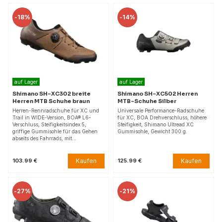
-
18%
-
14%
auf Lager
auf Lager
Shimano SH-XC302 breite
Shimano SH-XC502 Herren
Herren MTB Schuhe braun
MTB-Schuhe Silber
Herren-Rennradschuhe für XC und
Universale Performance-Radschuhe
Trail in WIDE-Version, BOA® L6-
für XC, BOA Drehverschluss, höhere
Verschluss, Steifigkeitsindex 5,
Steifigkeit, Shimano Ultread XC
griffige Gummisohle für das Gehen
Gummisohle, Gewicht 300 g.
abseits des Fahrrads, mit…
Kaufen
Kaufen
103.99 €
125.99 €
-
27%
-
21%