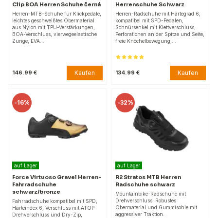
Clip BOA Herren Schuhe černá
Herrenschuhe Schwarz
Herren-MTB-Schuhe für Klickpedale,
Herren-Radschuhe mit Härtegrad 6,
leichtes geschweißtes Obermaterial
kompatibel mit SPD-Pedalen,
aus Nylon mit TPU-Verstärkungen,
Schnürsenkel mit Klettverschluss,
BOA-Verschluss, vierwegeelastische
Perforationen an der Spitze und Seite,
Zunge, EVA…
freie Knöchelbewegung,…
Kaufen
Kaufen
146.99 €
134.99 €
-
16%
-
32%
auf Lager
auf Lager
Force Virtuoso Gravel Herren-
R2 Stratos MTB Herren
Fahrradschuhe
Radschuhe schwarz
schwarz/bronze
Mountainbike-Radschuhe mit
Drehverschluss. Robustes
Fahrradschuhe kompatibel mit SPD,
Obermaterial und Gummisohle mit
Härteindex 6, Verschluss mit ATOP-
aggressiver Traktion.
Drehverschluss und Dry-Zip,