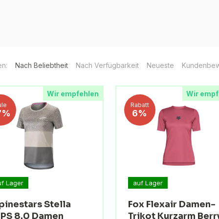
en:
Nach Beliebtheit
Nach Verfügbarkeit
Neueste
Kundenbew
Wir empfehlen
Wir empf
ale
Rabatt
7%
6%
uf Lager
auf Lager
pinestars Stella
Fox Flexair Damen-
PS 8.0 Damen
Trikot Kurzarm Berr