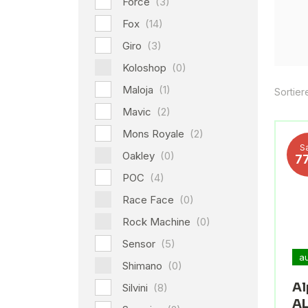
Force
(3)
Fox
(14)
Giro
(3)
Koloshop
(0)
Maloja
(1)
Sortier
Mavic
(2)
Mons Royale
(2)
S
Oakley
(0)
7
POC
(4)
Race Face
(0)
Rock Machine
(0)
Sensor
(5)
a
Shimano
(0)
Al
Silvini
(8)
AL