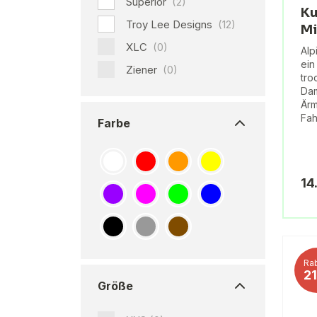
Superior
(2)
Ku
Troy Lee Designs
(12)
Mi
XLC
(0)
Alp
ein
Ziener
(0)
tr
Dam
Ärm
Fah
Farbe
14
Rab
2
Größe