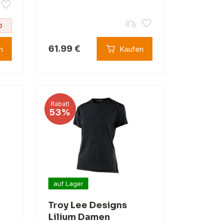
0
61.99 €
n
Kaufen
Rabatt
53%
auf Lager
Troy Lee Designs
Lilium Damen