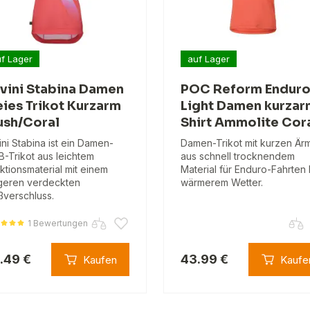
f Lager
auf Lager
lvini Stabina Damen
POC Reform Endur
eies Trikot Kurzarm
Light Damen kurzar
ush/Coral
Shirt Ammolite Cor
vini Stabina ist ein Damen-
Damen-Trikot mit kurzen Är
-Trikot aus leichtem
aus schnell trocknendem
ktionsmaterial mit einem
Material für Enduro-Fahrten 
geren verdeckten
wärmerem Wetter.
ßverschluss.
1 Bewertungen
.49 €
43.99 €
Kaufen
Kaufe