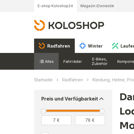
E-shop Koloshop24
Magazin iDomestik
Radfahren
Winter
Laufe
E-Bikes,
Alles
Fahrräder
Kompone
Zubehör
Startseite
Radfahren
Kleidung, Helme, Pr
Da
Preis und Verfügbarkeit
Loo
Mo