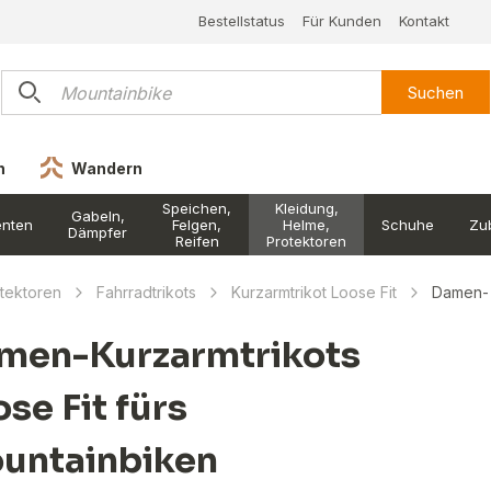
Bestellstatus
Für Kunden
Kontakt
Suchen
n
Wandern
Speichen,
Kleidung,
Gabeln,
nten
Felgen,
Helme,
Schuhe
Zu
Dämpfer
Reifen
Protektoren
otektoren
Fahrradtrikots
Kurzarmtrikot Loose Fit
Damen-
men-Kurzarmtrikots
se Fit fürs
untainbiken