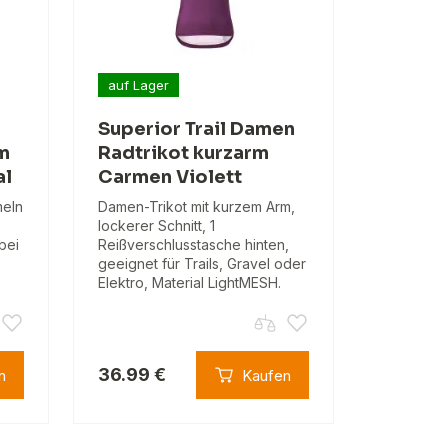
auf Lager
o
Superior Trail Damen
m
Radtrikot kurzarm
al
Carmen Violett
meln
Damen-Trikot mit kurzem Arm,
lockerer Schnitt, 1
bei
Reißverschlusstasche hinten,
geeignet für Trails, Gravel oder
Elektro, Material LightMESH.
36.99 €
n
Kaufen