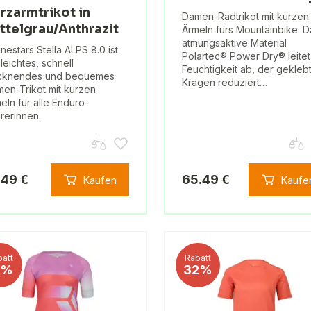
rzarmtrikot in
Damen-Radtrikot mit kurzen
ttelgrau/Anthrazit
Ärmeln fürs Mountainbike. D
atmungsaktive Material
inestars Stella ALPS 8.0 ist
Polartec® Power Dry® leitet
 leichtes, schnell
Feuchtigkeit ab, der gekleb
ocknendes und bequemes
Kragen reduziert…
en-Trikot mit kurzen
eln für alle Enduro-
rerinnen.
.49 €
65.49 €
Kaufen
Kaufe
att
Rabatt
1%
32%