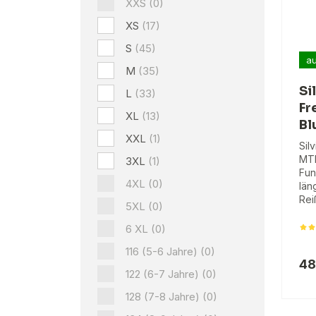
XXS
(0)
XS
(17)
S
(45)
au
M
(35)
Si
L
(33)
Fr
XL
(13)
Bl
XXL
(1)
Sil
MTB
3XL
(1)
Fun
4XL
(0)
län
Rei
5XL
(0)
6 XL
(0)
116 (5-6 Jahre)
(0)
48
122 (6-7 Jahre)
(0)
128 (7-8 Jahre)
(0)