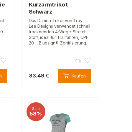
ie
Kurzarmtrikot
Schwarz
mit
Das Damen-Trikot von Troy
Lee Designs verwendet schnell
00
trocknenden 4-Wege-Stretch-
Stoff, ideal für Trailfahren, UPF
20+, Bluesign®-Zertifizierung.
33.49 €
n
Kaufen
Sale
58%