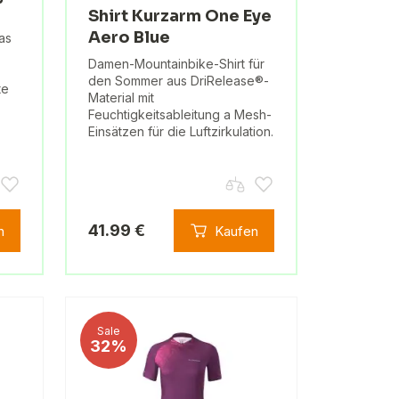
Shirt Kurzarm One Eye
Aero Blue
as
Damen-Mountainbike-Shirt für
den Sommer aus DriRelease®-
te
Material mit
Feuchtigkeitsableitung a Mesh-
Einsätzen für die Luftzirkulation.
41.99 €
n
Kaufen
Sale
32%