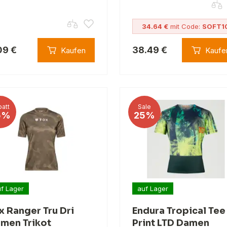
34.64 €
mit Code:
SOFT1
09 €
38.49 €
Kaufen
Kaufe
att
Sale
5%
25%
f Lager
auf Lager
x Ranger Tru Dri
Endura Tropical Tee
men Trikot
Print LTD Damen