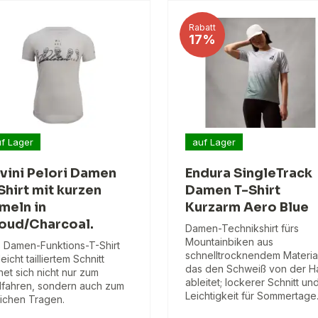
Rabatt
17%
f Lager
auf Lager
lvini Pelori Damen
Endura SingleTrack
Shirt mit kurzen
Damen T-Shirt
meln in
Kurzarm Aero Blue
oud/Charcoal.
Damen-Technikshirt fürs
Mountainbiken aus
 Damen-Funktions-T-Shirt
schnelltrocknendem Materia
leicht tailliertem Schnitt
das den Schweiß von der H
net sich nicht nur zum
ableitet; lockerer Schnitt un
fahren, sondern auch zum
Leichtigkeit für Sommertage
lichen Tragen.