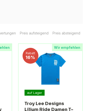
ertungen
Preis aufsteigend
Preis absteigend
ehlen
Wir empfehlen
Rabatt
16%
auf Lager
Troy Lee Designs
y
Lilium Ride Damen T-