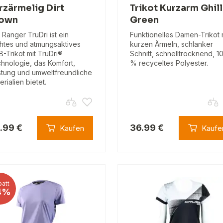
rzärmelig Dirt
Trikot Kurzarm Ghill
own
Green
 Ranger TruDri ist ein
Funktionelles Damen-Trikot 
chtes und atmungsaktives
kurzen Ärmeln, schlanker
-Trikot mit TruDri®
Schnitt, schnelltrocknend, 1
hnologie, das Komfort,
% recyceltes Polyester.
stung und umweltfreundliche
erialien bietet.
.99 €
36.99 €
Kaufen
Kaufe
att
4%