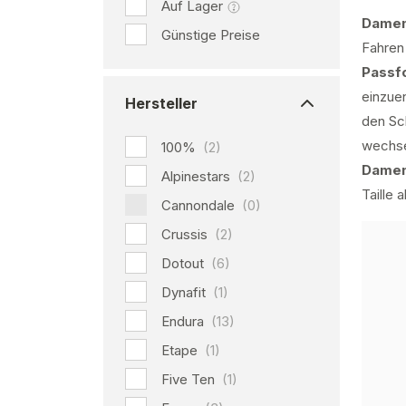
Auf Lager
Damen
Günstige Preise
Fahren 
Passf
einzue
Hersteller
den Sc
wechsel
100%
(2)
Damen
Alpinestars
(2)
Taille
Cannondale
(0)
Crussis
(2)
Dotout
(6)
Dynafit
(1)
Endura
(13)
Etape
(1)
Five Ten
(1)