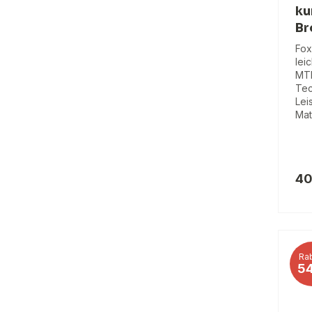
ku
Br
Fox
lei
MTB
Tec
Lei
Mat
40
Rab
5