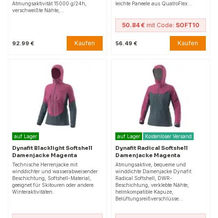
Atmungsaktivität 15000 g/24h,
leichte Paneele aus QuatroFlex…
verschweißte Nähte,…
50.84 €
mit Code:
SOFT10
Kaufen
Kaufen
92.99 €
56.49 €
auf Lager
auf Lager
Kostenloser Versand
Dynafit Blacklight Softshell
Dynafit Radical Softshell
Damenjacke Magenta
Damenjacke Magenta
Technische Herrenjacke mit
Atmungsaktive, bequeme und
winddichter und wasserabweisender
winddichte Damenjacke Dynafit
Beschichtung, Softshell-Material,
Radical Softshell, DWR-
geeignet für Skitouren oder andere
Beschichtung, verklebte Nähte,
Winteraktivitäten.
helmkompatible Kapuze,
Belüftungsreißverschlüsse…