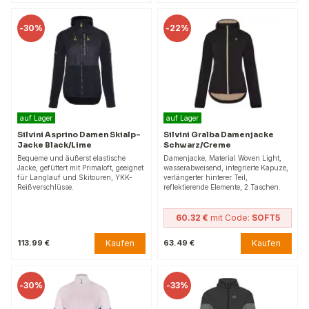
-
30%
-
22%
auf Lager
auf Lager
Silvini Asprino Damen Skialp-
Silvini Gralba Damenjacke
Jacke Black/Lime
Schwarz/Creme
Bequeme und äußerst elastische
Damenjacke, Material Woven Light,
Jacke, gefüttert mit Primaloft, geeignet
wasserabweisend, integrierte Kapuze,
für Langlauf und Skitouren, YKK-
verlängerter hinterer Teil,
Reißverschlüsse.
reflektierende Elemente, 2 Taschen.
60.32 €
mit Code:
SOFT5
Kaufen
Kaufen
113.99 €
63.49 €
-
30%
-
33%