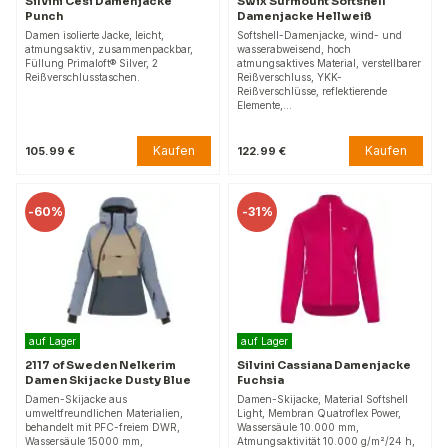
Silvini Cesi Damenjacke
Swix Surmount Softshell
Punch
Damenjacke Hellweiß
Damen isolierte Jacke, leicht,
Softshell-Damenjacke, wind- und
atmungsaktiv, zusammenpackbar,
wasserabweisend, hoch
Füllung Primaloft® Silver, 2
atmungsaktives Material, verstellbarer
Reißverschlusstaschen.
Reißverschluss, YKK-
Reißverschlüsse, reflektierende
Elemente,…
Kaufen
Kaufen
105.99 €
122.99 €
-
60%
-
31%
auf Lager
auf Lager
2117 of Sweden Nelkerim
Silvini Cassiana Damenjacke
Damen Skijacke Dusty Blue
Fuchsia
Damen-Skijacke aus
Damen-Skijacke, Material Softshell
umweltfreundlichen Materialien,
Light, Membran Quatroflex Power,
behandelt mit PFC-freiem DWR,
Wassersäule 10.000 mm,
Wassersäule 15000 mm,
Atmungsaktivität 10.000 g/m²/24 h,