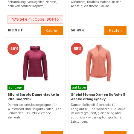
Behandlung, versiegelten Nähten,
winddicht, flexibles Material in den
helmkompatibler Kapuze,…
Achseln, elastische Säume.
179.54 €
mit Code:
SOFT5
Kaufen
Kaufen
188.99 €
56.49 €
-
36%
-
55%
auf Lager
auf Lager
Silvini Barolo Damenjacke in
Silvini Monna Damen Softshell
Pflaume/Pink.
Jacke orange/navy
Damen isolierte Jacke geeignet für
Damen Softshell-Sportjacke für
Wintersport und Bergaktivitäten, YKK
Langlaufski und Wandern. Die Jacke
Reißverschluss, reflektierende
ist warm gefüttert, gleichzeitig aber
Elemente.
atmungsaktiv genug für sportliche
Leistungen.