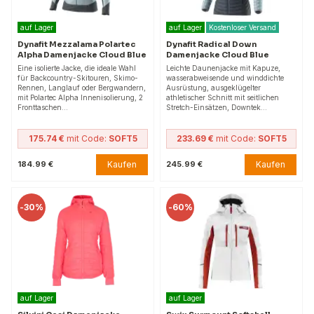
auf Lager
auf Lager
Kostenloser Versand
Dynafit Mezzalama Polartec
Dynafit Radical Down
Alpha Damenjacke Cloud Blue
Damenjacke Cloud Blue
Eine isolierte Jacke, die ideale Wahl
Leichte Daunenjacke mit Kapuze,
für Backcountry-Skitouren, Skimo-
wasserabweisende und winddichte
Rennen, Langlauf oder Bergwandern,
Ausrüstung, ausgeklügelter
mit Polartec Alpha Innenisolierung, 2
athletischer Schnitt mit seitlichen
Fronttaschen…
Stretch-Einsätzen, Downtek…
175.74 €
mit Code:
SOFT5
233.69 €
mit Code:
SOFT5
Kaufen
Kaufen
184.99 €
245.99 €
-
30%
-
60%
auf Lager
auf Lager