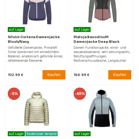
auf Lager
auf Lager
Silvini Cortena Damenjacke
Maloja BasodinoM
Blush/Navy
Damenjacke Deep Black
Gefütterte Damenjacke, Primaloft
Damen Funktionsjacke, wind- und
Silver kombiniert mit winddichtem
wasserabweisend, sehr atmungsaktiv,
Material, anatomisch geformte Ärmel,
Belüftungsöffnungen,
reflektierende Elemente.
Reißverschlusstasche, Langlaufski.
Kaufen
Kaufen
102.99 €
166.99 €
-
5%
-
49%
auf Lager
Kostenloser Versand
auf Lager