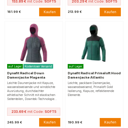
153.89 €
mit Code:
SOFT5
203.29 €
mit Code:
SOFT5
Kaufen
Kaufen
161.99 €
213.99 €
auf Lager
Kostenloser Versand
auf Lager
Dynafit Radical Down
Dynafit Radical Primaloft Hood
Damenjacke Magenta
Damenjacke Atlantic
Leichte Daunenjacke mit Kapuze,
Leichte, packbare Damenjacke,
wasserabweisende und winddichte
wasserabweisend, Primaloft Gold
Ausrüstung, durchdachter
Isolierung, Kapuze, reflektierende
athletischer Schnitt mit elastischen
Elemente.
Seitenteilen, Downtek-Technologie…
233.69 €
mit Code:
SOFT5
Kaufen
Kaufen
245.99 €
190.99 €