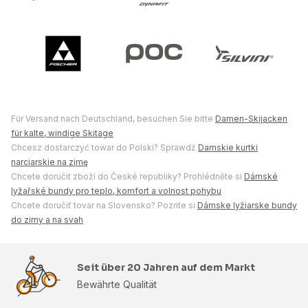
Für Versand nach Deutschland, besuchen Sie bitte
Damen-Skijacken
für kalte, windige Skitage
Chcesz dostarczyć towar do Polski? Sprawdź
Damskie kurtki
narciarskie na zimę
Chcete doručit zboží do České republiky? Prohlédněte si
Dámské
lyžařské bundy pro teplo, komfort a volnost pohybu
Chcete doručiť tovar na Slovensko? Pozrite si
Dámske lyžiarske bundy
do zimy a na svah
Seit über 20 Jahren auf dem Markt
Bewährte Qualität