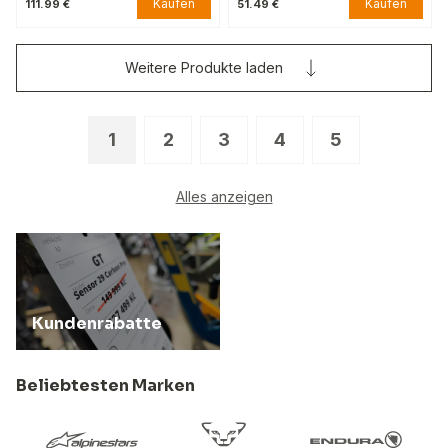
Kaufen
Kaufen
111.99 €
51.49 €
Weitere Produkte laden
1
2
3
4
5
Alles anzeigen
Kundenrabatte
Beliebtesten Marken