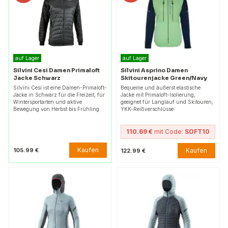
auf Lager
auf Lager
Silvini Cesi Damen Primaloft
Silvini Asprino Damen
Jacke Schwarz
Skitourenjacke Green/Navy
Silvini Cesi ist eine Damen-Primaloft-
Bequeme und äußerst elastische
Jacke in Schwarz für die Freizeit, für
Jacke mit Primaloft-Isolierung,
Wintersportarten und aktive
geeignet für Langlauf und Skitouren,
Bewegung von Herbst bis Frühling.
YKK-Reißverschlüsse.
110.69 €
mit Code:
SOFT10
Kaufen
105.99 €
Kaufen
122.99 €