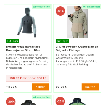
Wir empfehlen
Wir empfehlen
-
61%
auf Lager
auf Lager
Dynafit Mezzalama Race
2117 of Sweden Krasse Damen
Damenjacke Cloud Blue
Skijacke Pistage
Stretch-Fleecejacke geeignet für
Ski-Jacke mit auffälligem Design,
Skitouren und Langlauf, Nylonärmel,
Wassersäule 15.000 mm,
Netzrücken, enganliegender Schnitt,
Atmungsaktivität 15.000 g/m²/24 h,
elastischer Saum, zwei Außen- und
Isolierung Alto Wool Padding.
Innentaschen.
106.39 €
mit Code:
SOFT5
Kaufen
Kaufen
111.99 €
99.99 €
Wir empfehlen
-
25%
-
30%