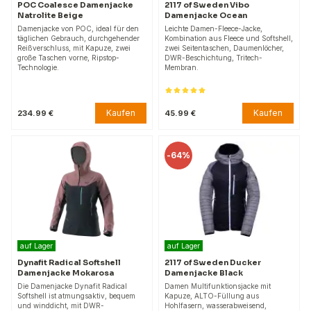
POC Coalesce Damenjacke
2117 of Sweden Vibo
Natrolite Beige
Damenjacke Ocean
Damenjacke von POC, ideal für den
Leichte Damen-Fleece-Jacke,
täglichen Gebrauch, durchgehender
Kombination aus Fleece und Softshell,
Reißverschluss, mit Kapuze, zwei
zwei Seitentaschen, Daumenlöcher,
große Taschen vorne, Ripstop-
DWR-Beschichtung, Tritech-
Technologie.
Membran.
Kaufen
Kaufen
234.99 €
45.99 €
-
64%
auf Lager
auf Lager
Dynafit Radical Softshell
2117 of Sweden Ducker
Damenjacke Mokarosa
Damenjacke Black
Die Damenjacke Dynafit Radical
Damen Multifunktionsjacke mit
Softshell ist atmungsaktiv, bequem
Kapuze, ALTO-Füllung aus
und winddicht, mit DWR-
Hohlfasern, wasserabweisend,