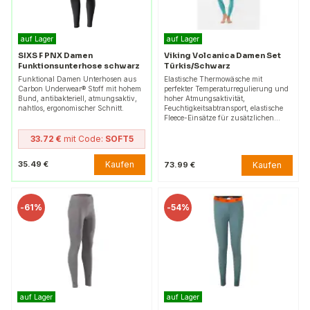
auf Lager
auf Lager
SIXS F PNX Damen
Viking Volcanica Damen Set
Funktionsunterhose schwarz
Türkis/Schwarz
Funktional Damen Unterhosen aus
Elastische Thermowäsche mit
Carbon Underwear® Stoff mit hohem
perfekter Temperaturregulierung und
Bund, antibakteriell, atmungsaktiv,
hoher Atmungsaktivität,
nahtlos, ergonomischer Schnitt.
Feuchtigkeitsabtransport, elastische
Fleece-Einsätze für zusätzlichen…
33.72 €
mit Code:
SOFT5
Kaufen
35.49 €
Kaufen
73.99 €
-
61%
-
54%
auf Lager
auf Lager