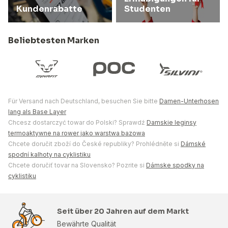
Kundenrabatte
Studenten
Beliebtesten Marken
Für Versand nach Deutschland, besuchen Sie bitte
Damen-Unterhosen
lang als Base Layer
Chcesz dostarczyć towar do Polski? Sprawdź
Damskie leginsy
termoaktywne na rower jako warstwa bazowa
Chcete doručit zboží do České republiky? Prohlédněte si
Dámské
spodní kalhoty na cyklistiku
Chcete doručiť tovar na Slovensko? Pozrite si
Dámske spodky na
cyklistiku
Seit über 20 Jahren auf dem Markt
Bewährte Qualität