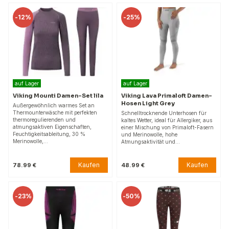
-
12%
-
25%
auf Lager
auf Lager
Viking Mounti Damen-Set lila
Viking Lava Primaloft Damen-
Hosen Light Grey
Außergewöhnlich warmes Set an
Thermounterwäsche mit perfekten
Schnelltrocknende Unterhosen für
thermoregulierenden und
kaltes Wetter, ideal für Allergiker, aus
atmungsaktiven Eigenschaften,
einer Mischung von Primaloft-Fasern
Feuchtigkeitsableitung, 30 %
und Merinowolle, hohe
Merinowolle,…
Atmungsaktivität und…
Kaufen
Kaufen
78.99 €
48.99 €
-
23%
-
50%