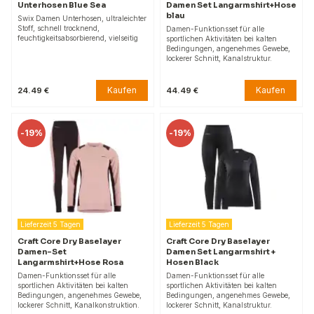
Unterhosen Blue Sea
Damen Set Langarmshirt+Hose
blau
Swix Damen Unterhosen, ultraleichter
Stoff, schnell trocknend,
Damen-Funktionsset für alle
feuchtigkeitsabsorbierend, vielseitig
sportlichen Aktivitäten bei kalten
Bedingungen, angenehmes Gewebe,
lockerer Schnitt, Kanalstruktur.
Kaufen
Kaufen
24.49 €
44.49 €
-
19%
-
19%
Lieferzeit 5 Tagen
Lieferzeit 5 Tagen
Craft Core Dry Baselayer
Craft Core Dry Baselayer
Damen-Set
Damen Set Langarmshirt +
Langarmshirt+Hose Rosa
Hosen Black
Damen-Funktionsset für alle
Damen-Funktionsset für alle
sportlichen Aktivitäten bei kalten
sportlichen Aktivitäten bei kalten
Bedingungen, angenehmes Gewebe,
Bedingungen, angenehmes Gewebe,
lockerer Schnitt, Kanalkonstruktion.
lockerer Schnitt, Kanalstruktur.