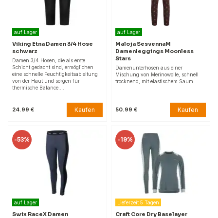
auf Lager
auf Lager
Viking Etna Damen 3/4 Hose
Maloja SesvennaM
schwarz
Damenleggings Moonless
Stars
Damen 3/4 Hosen, die als erste
Schicht gedacht sind, ermöglichen
Damenunterhosen aus einer
eine schnelle Feuchtigkeitsableitung
Mischung von Merinowolle, schnell
von der Haut und sorgen für
trocknend, mit elastischem Saum.
thermische Balance.…
Kaufen
Kaufen
24.99 €
50.99 €
-
53%
-
19%
auf Lager
Lieferzeit 5 Tagen
Swix RaceX Damen
Craft Core Dry Baselayer