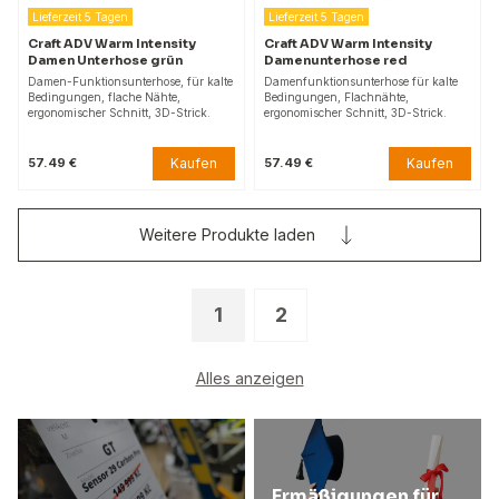
Lieferzeit 5 Tagen
Lieferzeit 5 Tagen
Craft ADV Warm Intensity
Craft ADV Warm Intensity
Damen Unterhose grün
Damenunterhose red
Damen-Funktionsunterhose, für kalte
Damenfunktionsunterhose für kalte
Bedingungen, flache Nähte,
Bedingungen, Flachnähte,
ergonomischer Schnitt, 3D-Strick.
ergonomischer Schnitt, 3D-Strick.
Kaufen
Kaufen
57.49 €
57.49 €
Weitere Produkte laden
1
2
Alles anzeigen
Ermäßigungen für