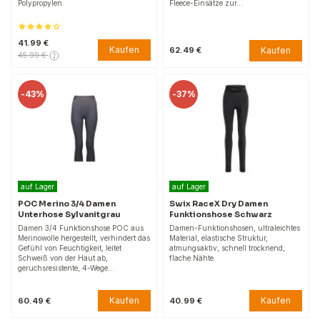
Polypropylen.
Fleece-Einsätze zur…
41.99 €
Kaufen
Kaufen
62.49 €
45.99 €
-
43%
-
37%
auf Lager
auf Lager
POC Merino 3/4 Damen
Swix RaceX Dry Damen
Unterhose Sylvanitgrau
Funktionshose Schwarz
Damen 3/4 Funktionshose POC aus
Damen-Funktionshosen, ultraleichtes
Merinowolle hergestellt, verhindert das
Material, elastische Struktur,
Gefühl von Feuchtigkeit, leitet
atmungsaktiv, schnell trocknend,
Schweiß von der Haut ab,
flache Nähte.
geruchsresistente, 4-Wege…
Kaufen
Kaufen
60.49 €
40.99 €