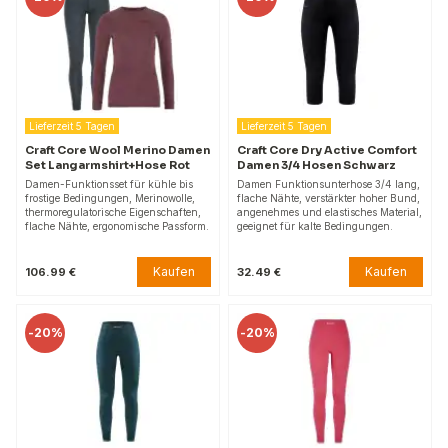
Lieferzeit 5 Tagen
Lieferzeit 5 Tagen
Craft Core Wool Merino Damen
Craft Core Dry Active Comfort
Set Langarmshirt+Hose Rot
Damen 3/4 Hosen Schwarz
Damen-Funktionsset für kühle bis
Damen Funktionsunterhose 3/4 lang,
frostige Bedingungen, Merinowolle,
flache Nähte, verstärkter hoher Bund,
thermoregulatorische Eigenschaften,
angenehmes und elastisches Material,
flache Nähte, ergonomische Passform.
geeignet für kalte Bedingungen.
Kaufen
Kaufen
106.99 €
32.49 €
-
20%
-
20%