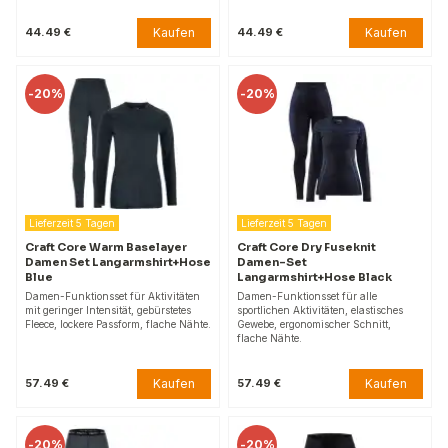
Kaufen
Kaufen
44.49 €
44.49 €
-
20%
-
20%
Lieferzeit 5 Tagen
Lieferzeit 5 Tagen
Craft Core Warm Baselayer
Craft Core Dry Fuseknit
Damen Set Langarmshirt+Hose
Damen-Set
Blue
Langarmshirt+Hose Black
Damen-Funktionsset für Aktivitäten
Damen-Funktionsset für alle
mit geringer Intensität, gebürstetes
sportlichen Aktivitäten, elastisches
Fleece, lockere Passform, flache Nähte.
Gewebe, ergonomischer Schnitt,
flache Nähte.
Kaufen
Kaufen
57.49 €
57.49 €
-
20%
-
20%