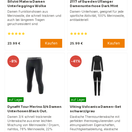
Silvini Matera Damen
2117 of Sweden Ullanger
Unterleggings Wolke
Damenunterhose Dark Mint
Damen Funktionshosen aus
Damen-Unterhosen, geeignet für jede
Merinowolle, die schnell trocknen und
sportliche Aktivität, 100% Merinowolle,
auch bei längerem Tragen
antibakteriell.
geruchsresistent sind.
Kaufen
Kaufen
23.99 €
25.99 €
-
8%
-
41%
auf Lager
auf Lager
Dynafit Tour Merino 3/4 Damen
Viking Volcanica Damen-Set
Unterhosen Black Out.
schwarz/grau
Damen 3/4 schnell trocknende
Elastische Thermounterwäsche mit
Unterwäsche aus einer leichten
perfekten thermoregulierenden und
Mischung von Merinowolle / Dryarn,
atmungsaktiven Eigenschaften,
nahtlos, 78% Merinowolle, 22%
Feuchtigkeitsableitung, elastische