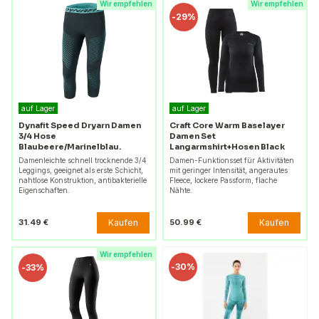
Wir empfehlen
Wir empfehlen
-
29%
auf Lager
auf Lager
Dynafit Speed Dryarn Damen
Craft Core Warm Baselayer
3/4 Hose
Damen Set
Blaubeere/Marinelblau.
Langarmshirt+Hosen Black
Damenleichte schnell trocknende 3/4
Damen-Funktionsset für Aktivitäten
Leggings, geeignet als erste Schicht,
mit geringer Intensität, angerautes
nahtlose Konstruktion, antibakterielle
Fleece, lockere Passform, flache
Eigenschaften.
Nähte.
Kaufen
Kaufen
31.49 €
50.99 €
Wir empfehlen
-
30%
-
33%