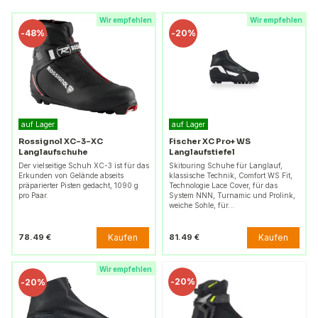
Wir empfehlen
Wir empfehlen
-
48%
-
20%
auf Lager
auf Lager
Rossignol XC-3-XC
Fischer XC Pro+ WS
Langlaufschuhe
Langlaufstiefel
Der vielseitige Schuh XC-3 ist für das
Skitouring Schuhe für Langlauf,
Erkunden von Gelände abseits
klassische Technik, Comfort WS Fit,
präparierter Pisten gedacht, 1090 g
Technologie Lace Cover, für das
pro Paar.
System NNN, Turnamic und Prolink,
weiche Sohle, für…
Kaufen
Kaufen
78.49 €
81.49 €
Wir empfehlen
-
20%
-
20%