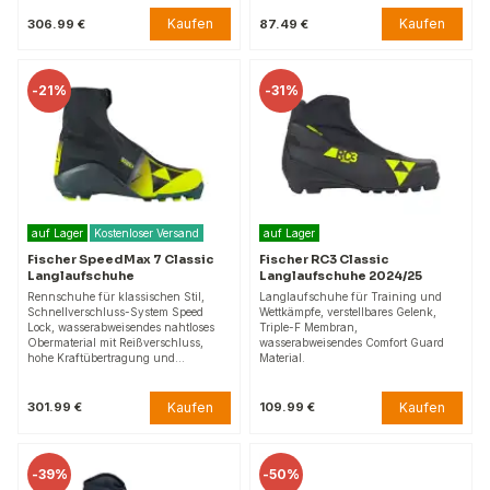
Kaufen
Kaufen
306.99 €
87.49 €
-
21%
-
31%
auf Lager
Kostenloser Versand
auf Lager
Fischer SpeedMax 7 Classic
Fischer RC3 Classic
Langlaufschuhe
Langlaufschuhe 2024/25
Rennschuhe für klassischen Stil,
Langlaufschuhe für Training und
Schnellverschluss-System Speed
Wettkämpfe, verstellbares Gelenk,
Lock, wasserabweisendes nahtloses
Triple-F Membran,
Obermaterial mit Reißverschluss,
wasserabweisendes Comfort Guard
hohe Kraftübertragung und…
Material.
Kaufen
Kaufen
301.99 €
109.99 €
-
39%
-
50%