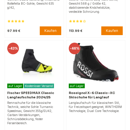
Rottefella BC-Sohle, Gewicht 635
Gewicht 568 g / Größe 42,
g/42,
stabilisierende Knöchelstütze,
verdeckte Schnürung.
Kaufen
Kaufen
97.99 €
113.99 €
-
43%
-
46%
auf Lager
Kostenloser Versand
auf Lager
Fischer SPEEDMAX Classic
Rossignol X-6 Classic-XC
Langlaufschuhe 2024/25
Skischuhe für Langlauf
Rennschuhe für die klassische
Langlaufschuh für klassischen Stil,
Technik, weiche Sohle Turnamic
für Freizeitsport geeignet, WINTHERM
Speedmax, Gewicht 355g/EU42,
Technologie, Dual Core Technologie.
Carbon-Verstärkungen,
Schnürabdeckung, fester
Fersenbereich.