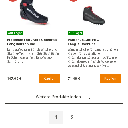
auf Lager
auf Lager
Madshus Endurace Universal
Madshus Active C
Langlaufschuhe
Langlaufschuhe
Langlaufschuhe für klassische und
Wanderschuhe für Langlauf, höherer
Skating-Technik, erhöhte Stabilität im
Kragen für zusätzliche
Knöchel, wasserfest, Revo Wrap-
Knöchelunterstützung, modifizierter
Schnürung.
Knöchelbereich, flexible Vorderseite,
wasserdicht, atmungsaktive…
Kaufen
Kaufen
147.99 €
71.49 €
Weitere Produkte laden
1
2