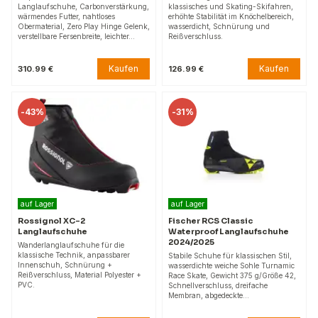
Langlaufschuhe, Carbonverstärkung,
klassisches und Skating-Skifahren,
wärmendes Futter, nahtloses
erhöhte Stabilität im Knöchelbereich,
Obermaterial, Zero Play Hinge Gelenk,
wasserdicht, Schnürung und
verstellbare Fersenbreite, leichter…
Reißverschluss.
Kaufen
Kaufen
310.99 €
126.99 €
-
43%
-
31%
auf Lager
auf Lager
Rossignol XC-2
Fischer RCS Classic
Langlaufschuhe
Waterproof Langlaufschuhe
2024/2025
Wanderlanglaufschuhe für die
klassische Technik, anpassbarer
Stabile Schuhe für klassischen Stil,
Innenschuh, Schnürung +
wasserdichte weiche Sohle Turnamic
Reißverschluss, Material Polyester +
Race Skate, Gewicht 375 g/Größe 42,
PVC.
Schnellverschluss, dreifache
Membran, abgedeckte…