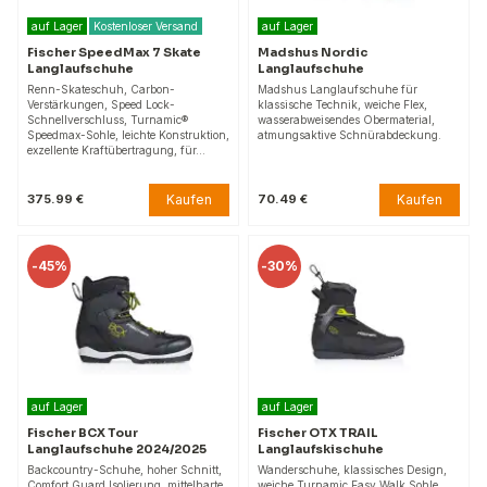
auf Lager
Kostenloser Versand
auf Lager
Fischer SpeedMax 7 Skate
Madshus Nordic
Langlaufschuhe
Langlaufschuhe
Renn-Skateschuh, Carbon-
Madshus Langlaufschuhe für
Verstärkungen, Speed Lock-
klassische Technik, weiche Flex,
Schnellverschluss, Turnamic®
wasserabweisendes Obermaterial,
Speedmax-Sohle, leichte Konstruktion,
atmungsaktive Schnürabdeckung.
exzellente Kraftübertragung, für…
Kaufen
Kaufen
375.99 €
70.49 €
-
45%
-
30%
auf Lager
auf Lager
Fischer BCX Tour
Fischer OTX TRAIL
Langlaufschuhe 2024/2025
Langlaufskischuhe
Backcountry-Schuhe, hoher Schnitt,
Wanderschuhe, klassisches Design,
Comfort Guard Isolierung, mittelharte
weiche Turnamic Easy Walk Sohle,