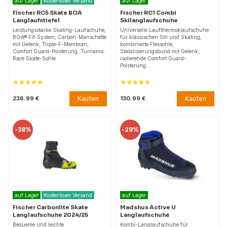
auf Lager
Kostenloser Versand
auf Lager
Fischer RC5 Skate BOA
Fischer RC1 Combi
Langlaufstiefel
Skilanglaufschuhe
Leistungsstarke Skating-Laufschuhe,
Universelle Laufthermoklaufschuhe
BOA® Fit-System, Carbon-Manschette
für klassischen Stil und Skating,
mit Gelenk, Triple-F-Membran,
kombinierte Flexsohle,
Comfort Guard-Polsterung, Turnamic
Stabilisierungsbund mit Gelenk,
Race Skate-Sohle.
isolierende Comfort Guard-
Polsterung…
Kaufen
Kaufen
236.99 €
130.99 €
-
38%
-
29%
auf Lager
Kostenloser Versand
auf Lager
Fischer Carbonlite Skate
Madshus Active U
Langlaufschuhe 2024/25
Langlaufschuhe
Bequeme und leichte
Kombi-Langlaufschuhe für