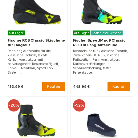
auf Lager
auf Lager
Kostenloser Versand
Fischer RCS Classic Skischuhe
Fischer SpeedMax 9 Classic
für Langlauf
RL BOA Langlaufschuhe
Rennlanglaufschuhe für die
Rennschuhe für klassische Technik,
klassische Technik, leichte
Zwei-Zonen-BOA Li2, niedrige
Karbonkonstruktion mit
Fußposition, Rennkonstruktion,
hervorragender Torsionssteifigkeit,
Karbonverstärkungen,
Triple-F-Membran, Speed Lock-
Schnürabdeckung, fester
System,…
Fersenkappe,…
Kaufen
Kaufen
183.99 €
448.99 €
-
20%
-
52%