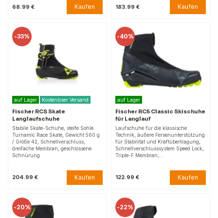
Kaufen
Kaufen
68.99 €
183.99 €
-
33%
-
40%
auf Lager
Kostenloser Versand
auf Lager
Fischer RCS Skate
Fischer RC5 Classic Skischuhe
Langlaufschuhe
für Langlauf
Stabile Skate-Schuhe, steife Sohle
Laufschuhe für die klassische
Turnamic Race Skate, Gewicht 560 g
Technik, äußere Fersenunterstützung
/ Größe 42, Schnellverschluss,
für Stabilität und Kraftübertragung,
dreifache Membran, geschlossene
Schnellverschlusssystem Speed Lock,
Schnürung.
Triple-F Membran,…
Kaufen
Kaufen
204.99 €
122.99 €
-
20%
-
22%