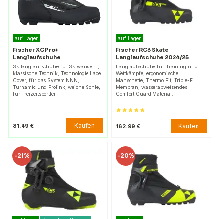
auf Lager
auf Lager
Fischer XC Pro+
Fischer RC3 Skate
Langlaufschuhe
Langlaufschuhe 2024/25
Skilanglaufschuhe für Skiwandern,
Langlaufschuhe für Training und
klassische Technik, Technologie Lace
Wettkämpfe, ergonomische
Cover, für das System NNN,
Manschette, Thermo Fit, Triple-F
Turnamic und Prolink, weiche Sohle,
Membran, wasserabweisendes
für Freizeitsportler.
Comfort Guard Material.
Kaufen
81.49 €
Kaufen
162.99 €
-
21%
-
20%