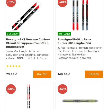
-
52%
-
48%
auf Lager
auf Lager
Rossignol XT Venture Junior-
Rossignol R-Skin Race
Ski mit Schuppen + Tour Step
Junior-XC Langlaufski
Bindung Set
Junior-Rennskier für den klassischen
Stil, Konstruktion aus hochwertigem
Junior-Set Langlaufskier mit
Honeycomb Nomex-Kern,
Schuppen und Bindung, kompatibel
Seitenwände aus Pappelholz.
mit allen NNN- und Prolink-Sohlen.
Kaufen
Kaufen
73.99 €
140.99 €
-
50%
-
52%