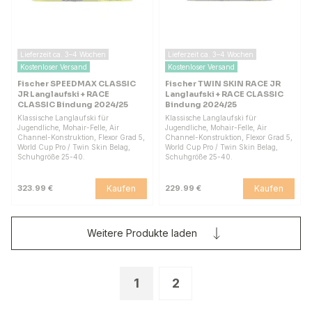
Lieferzeit ca. 3–4 Wochen
Lieferzeit ca. 3–4 Wochen
Kostenloser Versand
Kostenloser Versand
Fischer SPEEDMAX CLASSIC
Fischer TWIN SKIN RACE JR
JR Langlaufski + RACE
Langlaufski + RACE CLASSIC
CLASSIC Bindung 2024/25
Bindung 2024/25
Klassische Langlaufski für
Klassische Langlaufski für
Jugendliche, Mohair-Felle, Air
Jugendliche, Mohair-Felle, Air
Channel-Konstruktion, Flexor Grad 5,
Channel-Konstruktion, Flexor Grad 5,
World Cup Pro / Twin Skin Belag,
World Cup Pro / Twin Skin Belag,
Schuhgröße 25-40.
Schuhgröße 25-40.
Kaufen
Kaufen
323.99 €
229.99 €
Weitere Produkte laden
1
2