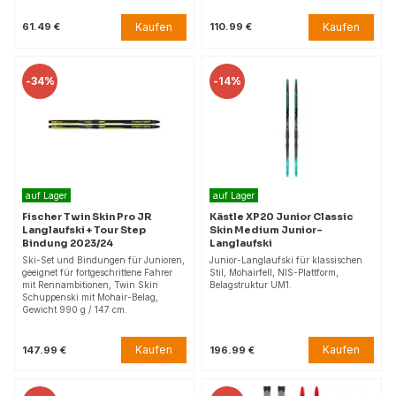
Kaufen
Kaufen
61.49 €
110.99 €
-
34%
-
14%
auf Lager
auf Lager
Fischer Twin Skin Pro JR
Kästle XP20 Junior Classic
Langlaufski + Tour Step
Skin Medium Junior-
Bindung 2023/24
Langlaufski
Ski-Set und Bindungen für Junioren,
Junior-Langlaufski für klassischen
geeignet für fortgeschrittene Fahrer
Stil, Mohairfell, NIS-Plattform,
mit Rennambitionen, Twin Skin
Belagstruktur UM1.
Schuppenski mit Mohair-Belag,
Gewicht 990 g / 147 cm.
Kaufen
Kaufen
147.99 €
196.99 €