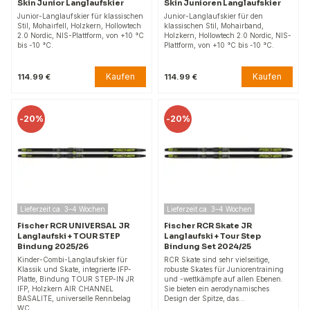
Skin Junior Langlaufskier
Skin Junioren Langlaufskier
Junior-Langlaufskier für klassischen
Junior-Langlaufskier für den
Stil, Mohairfell, Holzkern, Hollowtech
klassischen Stil, Mohairband,
2.0 Nordic, NIS-Plattform, von +10 °C
Holzkern, Hollowtech 2.0 Nordic, NIS-
bis -10 °C.
Plattform, von +10 °C bis -10 °C.
Kaufen
Kaufen
114.99 €
114.99 €
-
20%
-
20%
Lieferzeit ca. 3–4 Wochen
Lieferzeit ca. 3–4 Wochen
Fischer RCR UNIVERSAL JR
Fischer RCR Skate JR
Langlaufski + TOUR STEP
Langlaufski + Tour Step
Bindung 2025/26
Bindung Set 2024/25
Kinder-Combi-Langlaufskier für
RCR Skate sind sehr vielseitige,
Klassik und Skate, integrierte IFP-
robuste Skates für Juniorentraining
Platte, Bindung TOUR STEP-IN JR
und -wettkämpfe auf allen Ebenen.
IFP, Holzkern AIR CHANNEL
Sie bieten ein aerodynamisches
BASALITE, universelle Rennbelag
Design der Spitze, das…
WC…