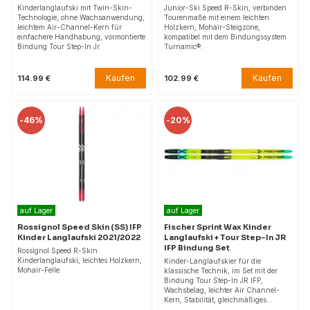
Kinderlanglaufski mit Twin-Skin-
Junior-Ski Speed R-Skin, verbinden
Technologie, ohne Wachsanwendung,
Tourenmaße mit einem leichten
leichtem Air-Channel-Kern für
Holzkern, Mohair-Steigzone,
einfachere Handhabung, vormontierte
kompatibel mit dem Bindungssystem
Bindung Tour Step-In Jr.
Turnamic®.
Kaufen
Kaufen
114.99 €
102.99 €
-
46%
-
20%
auf Lager
auf Lager
Rossignol Speed Skin (SS) IFP
Fischer Sprint Wax Kinder
Kinder Langlaufski 2021/2022
Langlaufski + Tour Step-In JR
IFP Bindung Set
Rossignol Speed R-Skin
Kinderlanglaufski, leichtes Holzkern,
Kinder-Langlaufskier für die
Mohair-Felle.
klassische Technik, im Set mit der
Bindung Tour Step-In JR IFP,
Wachsbelag, leichter Air Channel-
Kern, Stabilität, gleichmäßiges…