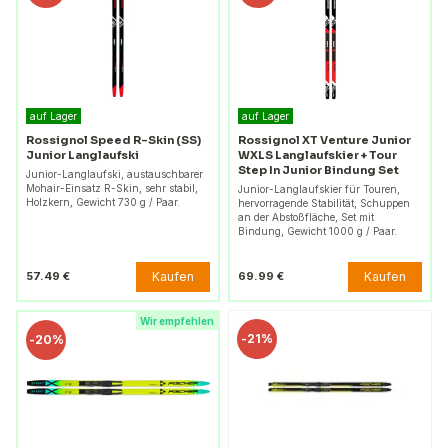
auf Lager
auf Lager
Rossignol Speed R-Skin (SS)
Rossignol XT Venture Junior
Junior Langlaufski
WXLS Langlaufskier + Tour
Step In Junior Bindung Set
Junior-Langlaufski, austauschbarer
Mohair-Einsatz R-Skin, sehr stabil,
Junior-Langlaufskier für Touren,
Holzkern, Gewicht 730 g / Paar.
hervorragende Stabilität, Schuppen
an der Abstoßfläche, Set mit
Bindung, Gewicht 1000 g / Paar.
Kaufen
Kaufen
57.49 €
69.99 €
Wir empfehlen
-
21%
-
20%