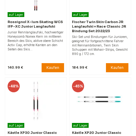
auf Lager
auf Lager
Rossignol X-Ium Skating WCS
Fischer Twin Skin Carbon JR
IFP-XC Junior Langlaufski
Langlaufski + Race Classic JR
Bindung Set 2022/23
Junior Rennlanglaufski, hochwertiger
Honeycomb Nomex Kern im mittleren
Ski-Set und Bindungen für Junioren,
Bereich des Skis, aktive obere Schicht
geeignet für fortgeschrittene Fahrer
Activ Cap, erhöhte Kanten an den
mit Rennambitionen, Twin Skin
Seiten des Skis…
Schuppen mit Mohair-Strips, Gewicht
890 g / 172 cm.
Kaufen
Kaufen
140.99 €
184.99 €
-
48%
-
45%
auf Lager
auf Lager
Kästle XP30 Junior Classic
Kästle XP20 Junior Classic