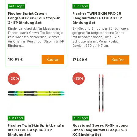
auf Lager
auf Lager
Fischer Sprint Crown
Fischer TWIN SKIN PRO JR
Langlaufskier + Tour Step-In
Langlaufskier + TOUR STEP
Jr IFP Bindung Set
Bindung Set
Kinder Langlaufski für klassisches
Ski-Set und Bindungen für Junioren,
Fahren, dank Crown Tec Technologie
geeignet für fortgeschrittene Fahrer
kein Wachsen erforderlich, leichtes
mit Rennambitionen, Twin Skin
Air Channel Kern, Tour Step-In Jr IFP
Schuppenski mit Mohair-Belag,
Bindung…
Gewicht 990 g / 147 cm.
Kaufen
110.99 €
Kaufen
171.99 €
-
20%
-
35%
auf Lager
auf Lager
Fischer Twin Skin Sprint Langla
Rossignol Speed R-Skin Long
ufski + Tour Step‑In Jr IFP
Sizes Langlaufski + Step-In Jr
Bindung Set
XC Bindung Set