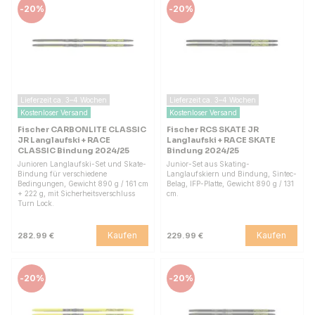
-
20%
-
20%
Lieferzeit ca. 3–4 Wochen
Lieferzeit ca. 3–4 Wochen
Kostenloser Versand
Kostenloser Versand
Fischer CARBONLITE CLASSIC
Fischer RCS SKATE JR
JR Langlaufski + RACE
Langlaufski + RACE SKATE
CLASSIC Bindung 2024/25
Bindung 2024/25
Junioren Langlaufski-Set und Skate-
Junior-Set aus Skating-
Bindung für verschiedene
Langlaufskiern und Bindung, Sintec-
Bedingungen, Gewicht 890 g / 161 cm
Belag, IFP-Platte, Gewicht 890 g / 131
+ 222 g, mit Sicherheitsverschluss
cm.
Turn Lock.
Kaufen
Kaufen
282.99 €
229.99 €
-
20%
-
20%