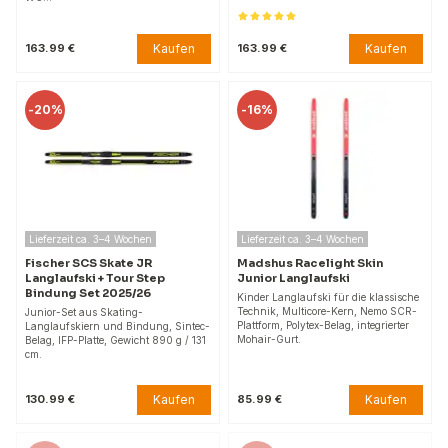
Kaufen
Kaufen
163.99 €
163.99 €
-
20%
-
16%
Lieferzeit ca. 3–4 Wochen
Lieferzeit ca. 3–4 Wochen
Fischer SCS Skate JR
Madshus Racelight Skin
Langlaufski + Tour Step
Junior Langlaufski
Bindung Set 2025/26
Kinder Langlaufski für die klassische
Technik, Multicore-Kern, Nemo SCR-
Junior-Set aus Skating-
Plattform, Polytex-Belag, integrierter
Langlaufskiern und Bindung, Sintec-
Mohair-Gurt.
Belag, IFP-Platte, Gewicht 890 g / 131
cm.
Kaufen
Kaufen
130.99 €
85.99 €