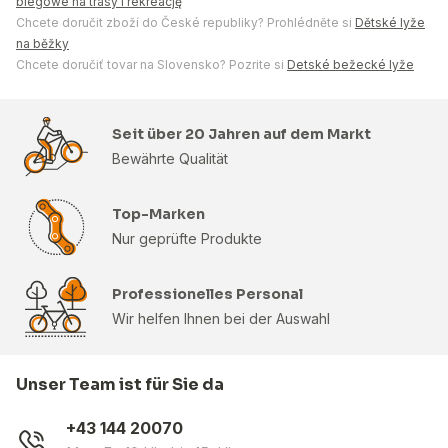
biegowe na trasy i rekreację
Chcete doručit zboží do České republiky? Prohlédněte si
Dětské lyže
na běžky
Chcete doručiť tovar na Slovensko? Pozrite si
Detské bežecké lyže
Seit über 20 Jahren auf dem Markt
Bewährte Qualität
Top-Marken
Nur geprüfte Produkte
Professionelles Personal
Wir helfen Ihnen bei der Auswahl
Unser Team ist für Sie da
+43 144 20070