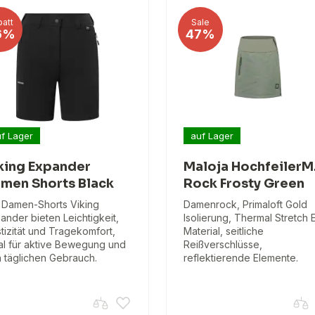
att
Sale
6%
47%
f Lager
auf Lager
king Expander
Maloja HochfeilerM
men Shorts Black
Rock Frosty Green
 Damen-Shorts Viking
Damenrock, Primaloft Gold
ander bieten Leichtigkeit,
Isolierung, Thermal Stretch 
stizität und Tragekomfort,
Material, seitliche
al für aktive Bewegung und
Reißverschlüsse,
 täglichen Gebrauch.
reflektierende Elemente.