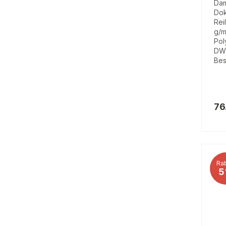
Dam
Dok
Rei
g/m
Pol
DW
Bes
76
Rab
5