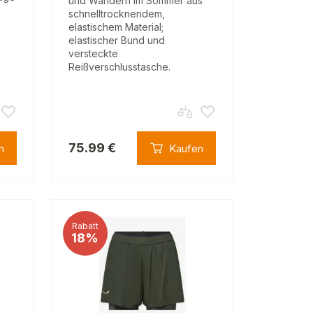
und Wandern im Sommer aus
schnelltrocknendem,
elastischem Material;
elastischer Bund und
versteckte
Reißverschlusstasche.
75.99 €
n
Kaufen
Rabatt
18%