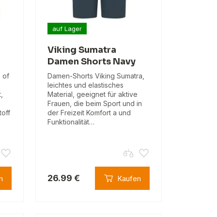
auf Lager
l
Viking Sumatra
Damen Shorts Navy
 of
Damen-Shorts Viking Sumatra,
leichtes und elastisches
,
Material, geeignet für aktive
Frauen, die beim Sport und in
toff
der Freizeit Komfort a und
Funktionalität…
26.99 €
n
Kaufen