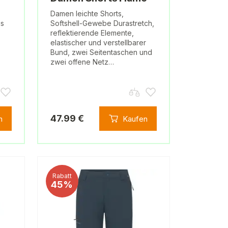
Damen leichte Shorts,
us
Softshell-Gewebe Durastretch,
reflektierende Elemente,
elastischer und verstellbarer
Bund, zwei Seitentaschen und
zwei offene Netz…
47.99 €
n
Kaufen
Rabatt
45%