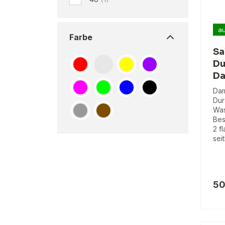
au
Farbe
Sa
Du
Da
Dam
Dur
Wa
Bes
2 f
sei
50