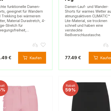
chte funktionelle Damen-
Damen-Lauf- und Wander-
rts, geeignet für Wandern
Shorts für warmes Wetter a
 Trekking bei wärmerem
atmungsaktivem CLIMATIC™
ter, Material Durastretch, 4-
Lite-Material, sie trocknen
e-Stretch für
schnell und haben eine
egungsfreiheit,…
versteckte
Reißverschlusstasche.
.49 €
77.49 €
Kaufen
Kaufe
att
Rabatt
3%
59%