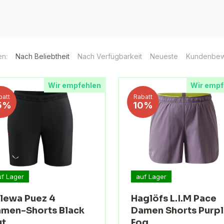
en:
Nach Beliebtheit
Nach Verfügbarkeit
Neueste
Kundenbew
Wir empfehlen
Wir empf
batt
Rabatt
5%
10%
uf Lager
auf Lager
lewa Puez 4
Haglöfs L.I.M Pace
men-Shorts Black
Damen Shorts Purp
ut
Fog