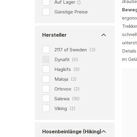
drauße
Auf Lager
Beweg
Günstige Preise
ergono
Trekki
schnel
Hersteller
unters
2117 of Sweden
(3)
Detail
im Gel
Dynafit
(0)
Haglöfs
(9)
Maloja
(2)
Ortovox
(2)
Salewa
(16)
Viking
(2)
Hosenbeinlänge (Hiking)