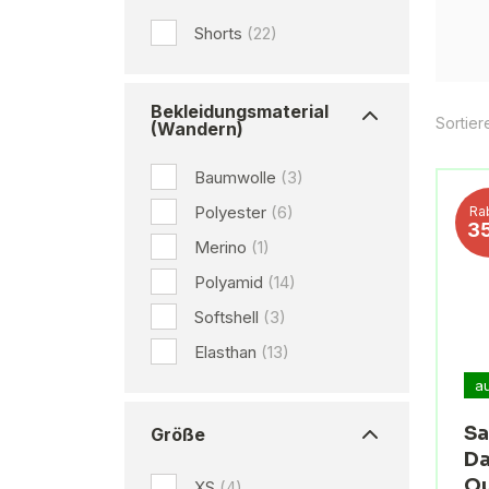
Shorts
(22)
Bekleidungsmaterial
Sortier
(Wandern)
Baumwolle
(3)
Polyester
(6)
Ra
3
Merino
(1)
Polyamid
(14)
Softshell
(3)
Elasthan
(13)
a
Sa
Größe
Da
O
XS
(4)