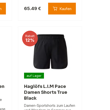
65.49 €
n
Kaufen
Rabatt
12%
auf Lager
en
Haglöfs L.I.M Pace
Damen Shorts True
Black
ce
Damen-Sportshorts zum Laufen
Sage