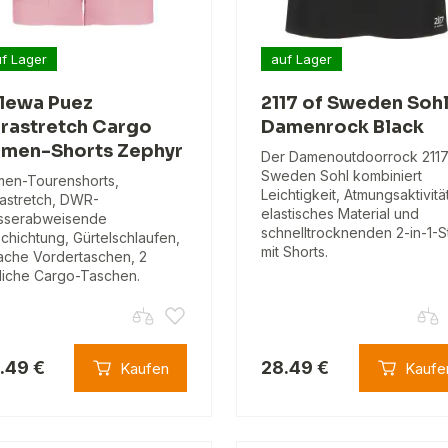
f Lager
auf Lager
lewa Puez
2117 of Sweden Soh
rastretch Cargo
Damenrock Black
men-Shorts Zephyr
Der Damenoutdoorrock 2117
Sweden Sohl kombiniert
en-Tourenshorts,
Leichtigkeit, Atmungsaktivität
astretch, DWR-
elastisches Material und
sserabweisende
schnelltrocknenden 2-in-1-S
chichtung, Gürtelschlaufen,
mit Shorts.
lache Vordertaschen, 2
tliche Cargo-Taschen.
.49 €
28.49 €
Kaufen
Kaufe