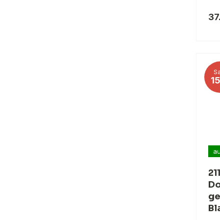
37
Sa
1
au
21
Do
ge
Bl