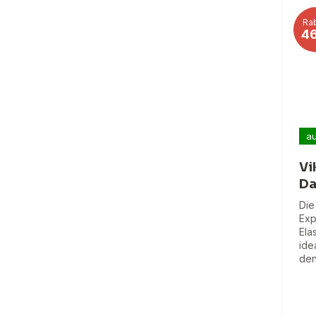
Rab
4
au
Vi
Da
Die
Exp
Ela
ide
den