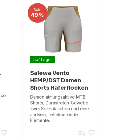
Sale
49%
auf Lager
.
Salewa Vento
HEMP/DST Damen
Shorts Haferflocken
Eco
Damen atmungsaktive MTB-
Shorts, Durastretch-Gewebe,
zwei Seitentaschen und eine
am Bein, reflektierende
Elemente.