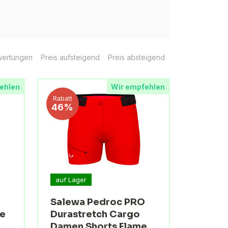
ertungen
Preis aufsteigend
Preis absteigend
ehlen
Wir empfehlen
Rabatt
46%
auf Lager
Salewa Pedroc PRO
le
Durastretch Cargo
Damen Shorts Flame