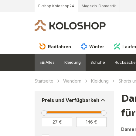
E-shop Koloshop24
Magazin iDomestik
Radfahren
Winter
Laufe
Alles
Kleidung
Schuhe
Rucksäcke
Startseite
Wandern
Kleidung
Shorts 
Da
Preis und Verfügbarkeit
fü
Damen