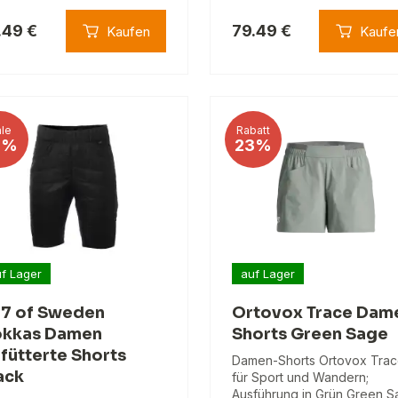
.49 €
79.49 €
Kaufen
Kaufe
le
Rabatt
5%
23%
f Lager
auf Lager
17 of Sweden
Ortovox Trace Dam
kkas Damen
Shorts Green Sage
fütterte Shorts
Damen-Shorts Ortovox Tra
ack
für Sport und Wandern;
Ausführung in Grün Green 