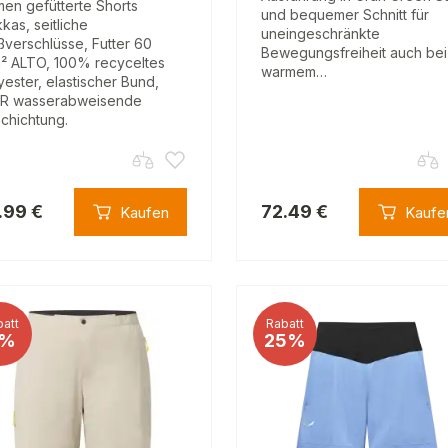
en gefütterte Shorts
und bequemer Schnitt für
kas, seitliche
uneingeschränkte
ßverschlüsse, Futter 60
Bewegungsfreiheit auch bei
² ALTO, 100% recyceltes
warmem…
yester, elastischer Bund,
R wasserabweisende
chichtung.
.99 €
72.49 €
Kaufen
Kaufe
att
Rabatt
%
25%