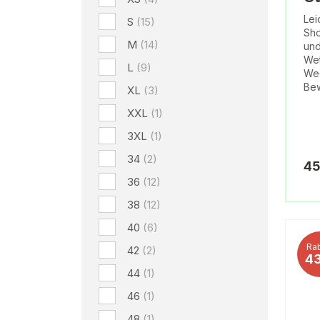
Lei
S
(15)
Sho
M
(14)
und
Wet
L
(9)
Weg
Bew
XL
(3)
XXL
(1)
3XL
(1)
34
(2)
45
36
(12)
38
(12)
40
(6)
Rab
42
(2)
4
44
(1)
46
(1)
48
(1)