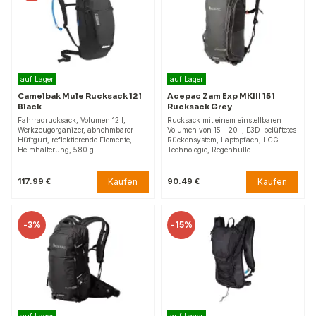
auf Lager
auf Lager
Camelbak Mule Rucksack 12 l
Acepac Zam Exp MKIII 15 l
Black
Rucksack Grey
Fahrradrucksack, Volumen 12 l,
Rucksack mit einem einstellbaren
Werkzeugorganizer, abnehmbarer
Volumen von 15 - 20 l, E3D-belüftetes
Hüftgurt, reflektierende Elemente,
Rückensystem, Laptopfach, LCG-
Helmhalterung, 580 g.
Technologie, Regenhülle.
Kaufen
Kaufen
117.99 €
90.49 €
-
3%
-
15%
auf Lager
auf Lager