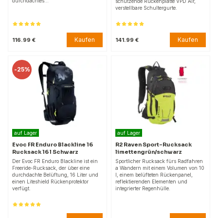
durchdachtes…
schützende Rückenplatte VPD Air,
verstellbare Schultergurte.
Kaufen
Kaufen
116.99 €
141.99 €
-
25%
auf Lager
auf Lager
Evoc FR Enduro Blackline 16
R2 Raven Sport-Rucksack
Rucksack 16 l Schwarz
limettengrün/schwarz
Der Evoc FR Enduro Blackline ist ein
Sportlicher Rucksack fürs Radfahren
Freeride-Rucksack, der über eine
a Wandern mit einem Volumen von 10
durchdachte Belüftung, 16 Liter und
l, einem belüfteten Rückenpanel,
einen Liteshield Rückenprotektor
reflektierenden Elementen und
verfügt.
integrierter Regenhülle.