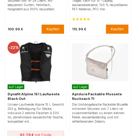
Volumen von 18-28 Litern, mit
Träger, Fach für 15"-Laptop,
bequemen Gurten, Helmfach,
wasserabweisend, 100 % recycelbares
hergestellt aus 100% recyceltem…
PET-Material, PFC-frei.
Kaufen
Kaufen
100.99 €
115.99 €
-
22%
auf Lager
auf Lager
Dynafit Alpine 15 l Laufweste
Apidura Packable Mussete
Black Out
Rucksack 7l
Unisex-Laufweste Alpine 15 l, Gewicht
Die Umhängetasche Packable Musette
250 g, Befestigung für Stöcke,
mit einem Volumen von 7 Litern ist
inklusive 2 weiche Flaschen à 500
zusammenfaltbar zu einem kleinen
ml, abnehmbare wasserdichte Tasche,
Paket, wasserbeständig und mit
kompatibel mit…
reflektierenden Details.
92.79 €
mit Code: