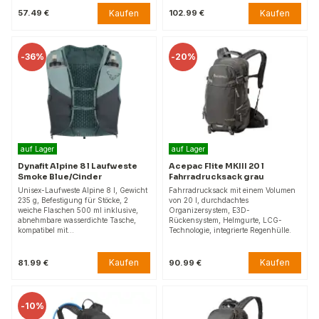
Kaufen
Kaufen
57.49 €
102.99 €
-
36%
-
20%
auf Lager
auf Lager
Dynafit Alpine 8 l Laufweste
Acepac Flite MKIII 20 l
Smoke Blue/Cinder
Fahrradrucksack grau
Unisex-Laufweste Alpine 8 l, Gewicht
Fahrradrucksack mit einem Volumen
235 g, Befestigung für Stöcke, 2
von 20 l, durchdachtes
weiche Flaschen 500 ml inklusive,
Organizersystem, E3D-
abnehmbare wasserdichte Tasche,
Rückensystem, Helmgurte, LCG-
kompatibel mit…
Technologie, integrierte Regenhülle.
Kaufen
Kaufen
81.99 €
90.99 €
-
10%