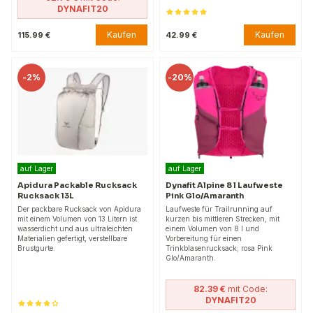
DYNAFIT20
Kaufen
Kaufen
115.99 €
42.99 €
-
2%
-
20%
auf Lager
auf Lager
Apidura Packable Rucksack
Dynafit Alpine 8 l Laufweste
Rucksack 13L
Pink Glo/Amaranth
Der packbare Rucksack von Apidura
Laufweste für Trailrunning auf
mit einem Volumen von 13 Litern ist
kurzen bis mittleren Strecken, mit
wasserdicht und aus ultraleichten
einem Volumen von 8 l und
Materialien gefertigt, verstellbare
Vorbereitung für einen
Brustgurte.
Trinkblasenrucksack; rosa Pink
Glo/Amaranth.
82.39 €
mit Code:
DYNAFIT20