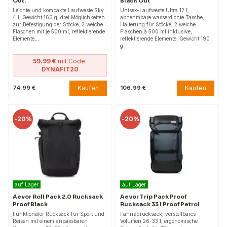
Out.
Black Out
Leichte und kompakte Laufweste Sky
Unisex-Laufweste Ultra 12 l,
4 l, Gewicht 160 g, drei Möglichkeiten
abnehmbare wasserdichte Tasche,
zur Befestigung der Stöcke, 2 weiche
Halterung für Stöcke, 2 weiche
Flaschen mit je 500 ml, reflektierende
Flaschen à 500 ml inklusive,
Elemente,…
reflektierende Elemente, Gewicht 190
g.
59.99 €
mit Code:
DYNAFIT20
Kaufen
Kaufen
74.99 €
106.99 €
-
20%
-
20%
auf Lager
auf Lager
Aevor Roll Pack 2.0 Rucksack
Aevor Trip Pack Proof
Proof Black
Rucksack 33 l Proof Petrol
Funktionaler Rucksack für Sport und
Fahrradrucksack, verstellbares
Reisen mit einem anpassbaren
Volumen 26-33 l, ergonomische