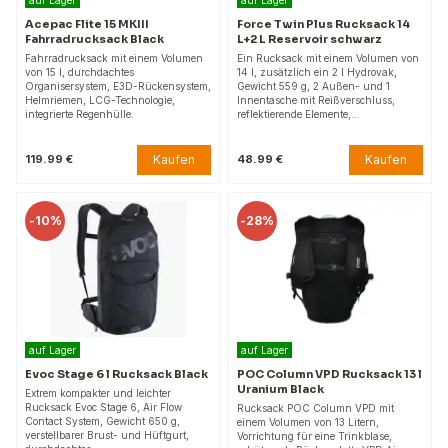
Acepac Flite 15 MKIII
Force Twin Plus Rucksack 14
Fahrradrucksack Black
L+2 L Reservoir schwarz
Fahrradrucksack mit einem Volumen
Ein Rucksack mit einem Volumen von
von 15 l, durchdachtes
14 l, zusätzlich ein 2 l Hydrovak,
Organisersystem, E3D-Rückensystem,
Gewicht 559 g, 2 Außen- und 1
Helmriemen, LCG-Technologie,
Innentasche mit Reißverschluss,
integrierte Regenhülle.
reflektierende Elemente,…
Kaufen
Kaufen
119.99 €
48.99 €
-
10%
-
28%
auf Lager
auf Lager
Evoc Stage 6 l Rucksack Black
POC Column VPD Rucksack 13 l
Uranium Black
Extrem kompakter und leichter
Rucksack Evoc Stage 6, Air Flow
Rucksack POC Column VPD mit
Contact System, Gewicht 650 g,
einem Volumen von 13 Litern,
verstellbarer Brust- und Hüftgurt,
Vorrichtung für eine Trinkblase,