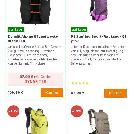
auf Lager
auf Lager
Dynafit Alpine 8 l Laufweste
R2 Starling Sport-Rucksack 8 l
Black Out
pink
Unisex-Laufweste Alpine 8 l, Gewicht
Leichter Rucksack mit einem Volumen
235 g, Stockhalterung, 2 weiche
von 8 l, Möglichkeit zur Befestigung
Flaschen 500 ml enthalten,
des Schlauchs vom Reservoir am
abnehmbare wasserdichte Tasche,
vorderen Gurt, Hüftgurt, versteckte
kompatibel mit Trinkblase.
Seitentaschen.
87.99 €
mit Code:
DYNAFIT20
Kaufen
109.99 €
Kaufen
62.99 €
-
10%
-
19%