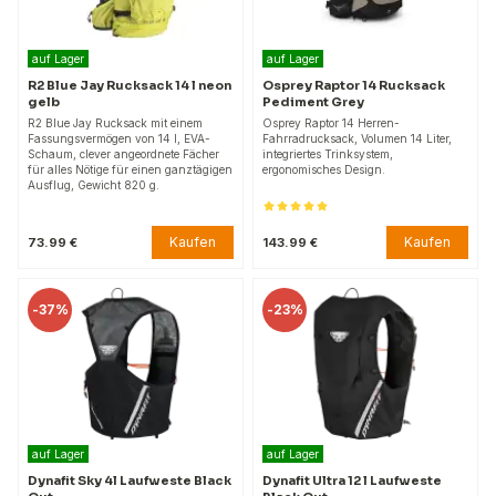
auf Lager
auf Lager
R2 Blue Jay Rucksack 14 l neon
Osprey Raptor 14 Rucksack
gelb
Pediment Grey
R2 Blue Jay Rucksack mit einem
Osprey Raptor 14 Herren-
Fassungsvermögen von 14 l, EVA-
Fahrradrucksack, Volumen 14 Liter,
Schaum, clever angeordnete Fächer
integriertes Trinksystem,
für alles Nötige für einen ganztägigen
ergonomisches Design.
Ausflug, Gewicht 820 g.
Kaufen
Kaufen
73.99 €
143.99 €
-
37%
-
23%
auf Lager
auf Lager
Dynafit Sky 4l Laufweste Black
Dynafit Ultra 12 l Laufweste