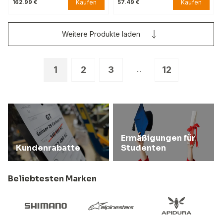
Kaufen
Kaufen
162.99 €
57.49 €
Weitere Produkte laden
1
2
3
12
...
Ermäßigungen für
Kundenrabatte
Studenten
Beliebtesten Marken