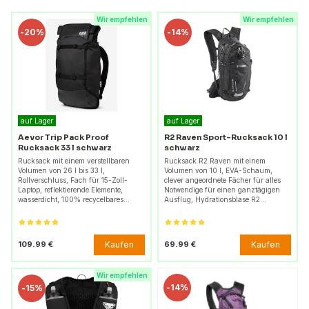
Wir empfehlen
Wir empfehlen
-
20%
-
14%
auf Lager
auf Lager
Aevor Trip Pack Proof
R2 Raven Sport-Rucksack 10 l
Rucksack 33 l schwarz
schwarz
Rucksack mit einem verstellbaren
Rucksack R2 Raven mit einem
Volumen von 26 l bis 33 l,
Volumen von 10 l, EVA-Schaum,
Rollverschluss, Fach für 15-Zoll-
clever angeordnete Fächer für alles
Laptop, reflektierende Elemente,
Notwendige für einen ganztägigen
wasserdicht, 100% recycelbares…
Ausflug, Hydrationsblase R2…
Kaufen
Kaufen
109.99 €
69.99 €
Wir empfehlen
-
14%
-
15%