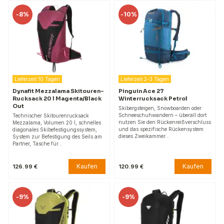
-
8%
-
10%
Lieferzeit 10 Tagen
Lieferzeit 2-3 Tagen
Dynafit Mezzalama Skitouren-
Pinguin Ace 27
Rucksack 20 l Magenta/Black
Winterrucksack Petrol
Out
Skibergsteigen, Snowboarden oder
Schneeschuhwandern – überall dort
Technischer Skitourenrucksack
nutzen Sie den Rückenreißverschluss
Mezzalama, Volumen 20 l, schnelles
und das spezifische Rückensystem
diagonales Skibefestigungssystem,
dieses Zweikammer…
System zur Befestigung des Seils am
Partner, Tasche für…
Kaufen
Kaufen
126.99 €
120.99 €
-
9%
-
9%