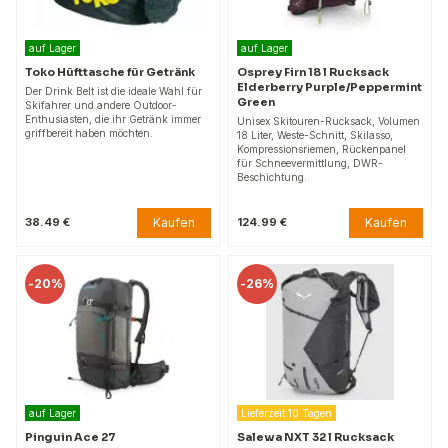
auf Lager
auf Lager
Toko Hüfttasche für Getränk
Osprey Firn 18 l Rucksack
Elderberry Purple/Peppermint
Der Drink Belt ist die ideale Wahl für
Green
Skifahrer und andere Outdoor-
Enthusiasten, die ihr Getränk immer
Unisex Skitouren-Rucksack, Volumen
griffbereit haben möchten.
18 Liter, Weste-Schnitt, Skilasso,
Kompressionsriemen, Rückenpanel
für Schneevermittlung, DWR-
Beschichtung.
Kaufen
Kaufen
38.49 €
124.99 €
-
20%
-
26%
auf Lager
Lieferzeit 10 Tagen
Pinguin Ace 27
Salewa NXT 32 l Rucksack