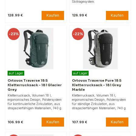
Skitragesystem.
Kaufen
Kaufen
128.99 €
126.99 €
-
23%
-
22%
auf Lager
auf Lager
Ortovox Traverse 18 S
Ortovox Traverse Pure 18 S
Kletterrucksack - 18 l Glacier
Kletterrucksack - 18 l Grey
Grey
Marble
Kletterrucksack, Volumen 18 l,
Kletterrucksack, Volumen 18 l,
ergonomisches Design, Polstersystem
ergonomisches Design, Polstersystem
für kontinuierliche Zirkulation, aus
für ständige Zirkulation, aus
strapazierfähigen Materialien, 740 g.
strapazierfähigen Materialien, 740 g.
Kaufen
Kaufen
106.99 €
107.99 €