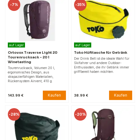
-
7%
-
35%
auf Lager
auf Lager
Ortovox Traverse Light 20
Toko Hüfttasche für Getränk
Tourenrucksack - 20 l
Der Drink Belt ist die ideale Wahl für
Winetasting
Skifahrer und andere Outdoor-
Enthusiasten, die ihr Getränk immer
Tourenrucksack, Volumen 20 l,
griffbereit haben möchten.
ergonomisches Design, aus
strapazierfähigen Materialien,
Rückensystem Airvent, 410 g.
Kaufen
Kaufen
143.99 €
38.99 €
-
28%
-
20%