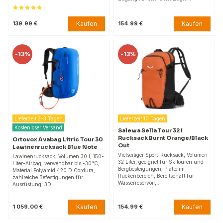
Kaufen
Kaufen
139.99 €
154.99 €
-
13%
-
13%
Lieferzeit 2-3 Tagen
Lieferzeit 10 Tagen
Kostenloser Versand
Salewa Sella Tour 32 l
Rucksack Burnt Orange/Black
Ortovox Avabag Litric Tour 30
Out
Lawinenrucksack Blue Note
Vielseitiger Sport-Rucksack, Volumen
Lawinenrucksack, Volumen 30 l, 150-
32 Liter, geeignet für Skitouren und
Liter-Airbag, verwendbar bis -30°C,
Bergbesteigungen, Platte im
Material Polyamid 420 D Cordura,
Rückenbereich, Bereitschaft für
zahlreiche Befestigungen für
Wasserreservoir,…
Ausrüstung, 3D…
Kaufen
Kaufen
1 059.00 €
154.99 €