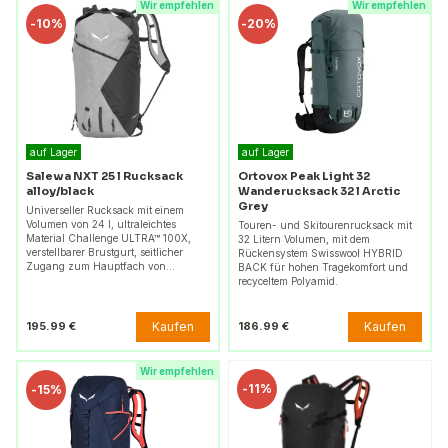
Wir empfehlen
Wir empfehlen
-
10%
-
20%
auf Lager
auf Lager
Salewa NXT 25 l Rucksack
Ortovox Peak Light 32
alloy/black
Wanderucksack 32 l Arctic
Grey
Universeller Rucksack mit einem
Volumen von 24 l, ultraleichtes
Touren- und Skitourenrucksack mit
Material Challenge ULTRA™ 100X,
32 Litern Volumen, mit dem
verstellbarer Brustgurt, seitlicher
Rückensystem Swisswool HYBRID
Zugang zum Hauptfach von…
BACK für hohen Tragekomfort und
recyceltem Polyamid.
Kaufen
Kaufen
195.99 €
186.99 €
Wir empfehlen
-
11%
-
15%