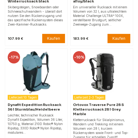
Winterrucksack black
alloy/black
Skibergsteigen, Snowboarden oder
Ein universeller Rucksack mit einem
Schneeschuhwandern - überall dort
Volumen von 32 l, aus ultraleichtem
nutzen Sie den Rückenzugang und
Material Challenge ULTRA™ 100X,
das spezifische Rückensystem dieses
verstellbarer Brustgurt, seitlicher
Zwei-Kammer-Rucksacks.
Zweiwege-Zugang zum…
Kaufen
Kaufen
107.99 €
183.99 €
-
17%
-
10%
Lieferzeit 10 Tagen
Lieferzeit 2-3 Tagen
Dynafit Expedition Rucksack
Ortovox Traverse Pure 28 S
36 l Sturmblau/Heidelbeere
Kletterrucksack 28 l Grey
Marble
Leichter, technischer Rucksack
Dynafit Expedition, Volumen 36 Liter,
Kletterrucksack für Skialpinismus,
10750 g, Material 210D Robic® Nylon
Wandern und Trekking mit einem
Ripstop, 330D Robic® Nylon Ripstop,
Volumen von 28 l, kurzem
modulares…
Rückensystem sowie Front- und Top-
Zugang für schnellen Zugriff.