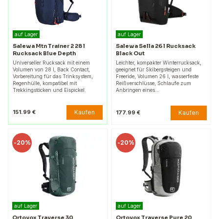
auf Lager
auf Lager
Salewa Mtn Trainer 2 28 l
Salewa Sella 26 l Rucksack
Rucksack Blue Depth
Black Out
Universeller Rucksack mit einem
Leichter, kompakter Winterrucksack,
Volumen von 28 l, Back Contact,
geeignet für Skibergsteigen und
Vorbereitung für das Trinksystem,
Freeride, Volumen 26 l, wasserfeste
Regenhülle, kompatibel mit
Reißverschlüsse, Schlaufe zum
Trekkingstöcken und Eispickel.
Anbringen eines…
Kaufen
151.99 €
Kaufen
177.99 €
-
20%
-
20%
auf Lager
auf Lager
Ortovox Traverse 30
Ortovox Traverse Pure 20