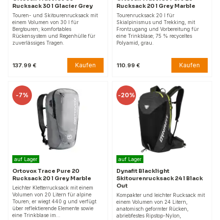
Rucksack 30 l Glacier Grey
Rucksack 20 l Grey Marble
Touren- und Skitourenrucksack mit
Tourenrucksack 20 l für
einem Volumen von 30 l für
Skialpinismus und Trekking, mit
Bergtouren; komfortables
Frontzugang und Vorbereitung für
Rückensystem und Regenhülle für
eine Trinkblase; 75 % recyceltes
zuverlässiges Tragen.
Polyamid, grau.
Kaufen
Kaufen
137.99 €
110.99 €
-
7%
-
20%
auf Lager
auf Lager
Ortovox Trace Pure 20
Dynafit Blacklight
Rucksack 20 l Grey Marble
Skitourenrucksack 24 l Black
Out
Leichter Kletterrucksack mit einem
Volumen von 20 Litern für alpine
Kompakter und leichter Rucksack mit
Touren; er wiegt 440 g und verfügt
einem Volumen von 24 Litern,
über reflektierende Elemente sowie
anatomisch geformter Rücken,
eine Trinkblase im…
abriebfestes Ripstop-Nylon,