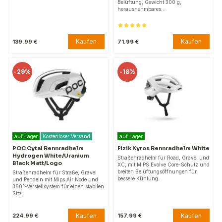
Belüftung, Gewicht 300 g,
herausnehmbares…
Kaufen
Kaufen
139.99 €
71.99 €
-
29%
-
18%
auf Lager
Kostenloser Versand
auf Lager
POC Cytal Rennradhelm
Fizik Kyros Rennradhelm White
Hydrogen White/Uranium
Straßenradhelm für Road, Gravel und
Black Matt/Logo
XC, mit MIPS Evolve Core-Schutz und
breiten Belüftungsöffnungen für
Straßenradhelm für Straße, Gravel
bessere Kühlung.
und Pendeln mit Mips Air Node und
360°-Verstellsystem für einen stabilen
Sitz.
Kaufen
Kaufen
224.99 €
157.99 €