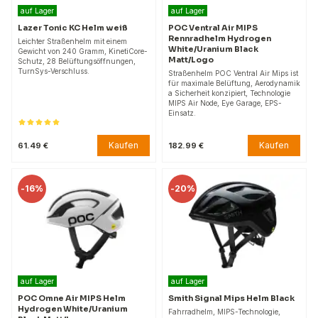
auf Lager
auf Lager
Lazer Tonic KC Helm weiß
POC Ventral Air MIPS
Rennradhelm Hydrogen
Leichter Straßenhelm mit einem
White/Uranium Black
Gewicht von 240 Gramm, KinetiCore-
Matt/Logo
Schutz, 28 Belüftungsöffnungen,
TurnSys-Verschluss.
Straßenhelm POC Ventral Air Mips ist
für maximale Belüftung, Aerodynamik
a Sicherheit konzipiert, Technologie
MIPS Air Node, Eye Garage, EPS-
Einsatz.
Kaufen
Kaufen
61.49 €
182.99 €
-
16%
-
20%
auf Lager
auf Lager
POC Omne Air MIPS Helm
Smith Signal Mips Helm Black
Hydrogen White/Uranium
Fahrradhelm, MIPS-Technologie,