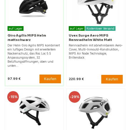
auf Lager
auf Lager
Kostenloser Versand
Giro Agilis MIPS Helm
Uvex Surge Aero MIPS
mattschwarz
Rennradhelm White Matt
Der Helm Giro Agilis MIPS kombiniert
Rennradhelm mit abnehmbarem Aero-
ein luftiges Design mit erweitertem
Cover, Multi-Inmould-Konstruktion,
Nackenschutz, das Roc Loc 5.5
MIPS Air Node Technologie,
Anpassungssystem, 32
Brillendock.
Belüftungsöffnungen, oben und
unten…
Kaufen
97.99 €
Kaufen
220.99 €
-
15%
-
29%