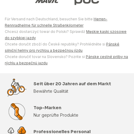
Für Versand nach Deutschland, besuchen Sie bitte
Herren-
Rennradhelme für schnelle Straßenkilometer
Chcesz dostarczyć towar do Polski? Sprawdź
Męskie kaski szosowe
do szybkiej jazdy
Chcete doručit zboží do České republiky? Prohlédněte si
Pánské
silniční helmy pro rychlou a bezpečnou jízdu
Chcete doručiť tovar na Slovensko? Pozrite si
Pánske cestné prilby na
rýchlu a bezpečnú jazdu
Seit über 20 Jahren auf dem Markt
Bewährte Qualität
Top-Marken
Nur geprüfte Produkte
Professionelles Personal