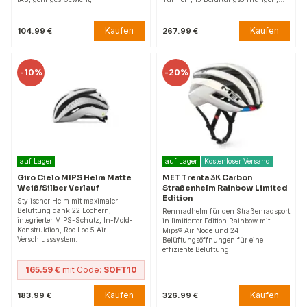
Kaufen
Kaufen
104.99 €
267.99 €
-
10%
-
20%
auf Lager
auf Lager
Kostenloser Versand
Giro Cielo MIPS Helm Matte
MET Trenta 3K Carbon
Weiß/Silber Verlauf
Straßenhelm Rainbow Limited
Edition
Stylischer Helm mit maximaler
Belüftung dank 22 Löchern,
Rennradhelm für den Straßenradsport
integrierter MIPS-Schutz, In-Mold-
in limitierter Edition Rainbow mit
Konstruktion, Roc Loc 5 Air
Mips® Air Node und 24
Verschlusssystem.
Belüftungsöffnungen für eine
effiziente Belüftung.
165.59 €
mit Code:
SOFT10
Kaufen
Kaufen
183.99 €
326.99 €