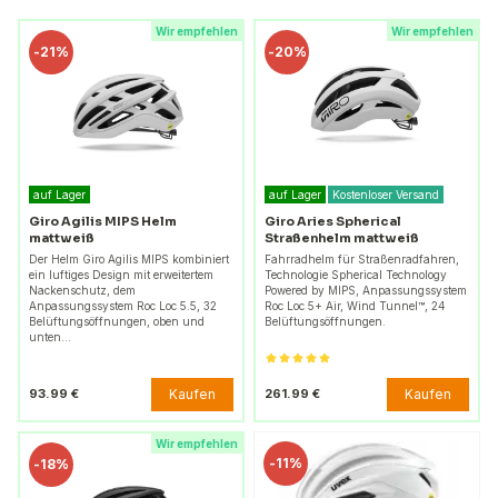
Wir empfehlen
Wir empfehlen
-
21%
-
20%
auf Lager
auf Lager
Kostenloser Versand
Giro Agilis MIPS Helm
Giro Aries Spherical
mattweiß
Straßenhelm mattweiß
Der Helm Giro Agilis MIPS kombiniert
Fahrradhelm für Straßenradfahren,
ein luftiges Design mit erweitertem
Technologie Spherical Technology
Nackenschutz, dem
Powered by MIPS, Anpassungssystem
Anpassungssystem Roc Loc 5.5, 32
Roc Loc 5+ Air, Wind Tunnel™, 24
Belüftungsöffnungen, oben und
Belüftungsöffnungen.
unten…
Kaufen
Kaufen
93.99 €
261.99 €
Wir empfehlen
-
11%
-
18%