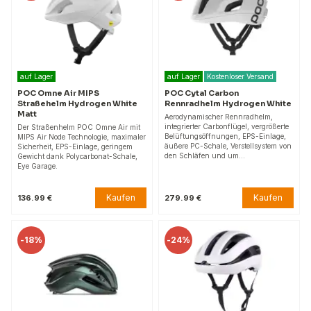
auf Lager
auf Lager
Kostenloser Versand
POC Omne Air MIPS
POC Cytal Carbon
Straßehelm Hydrogen White
Rennradhelm Hydrogen White
Matt
Aerodynamischer Rennradhelm,
integrierter Carbonflügel, vergrößerte
Der Straßenhelm POC Omne Air mit
Belüftungsöffnungen, EPS-Einlage,
MIPS Air Node Technologie, maximaler
äußere PC-Schale, Verstellsystem von
Sicherheit, EPS-Einlage, geringem
den Schläfen und um…
Gewicht dank Polycarbonat-Schale,
Eye Garage.
Kaufen
Kaufen
136.99 €
279.99 €
-
18%
-
24%