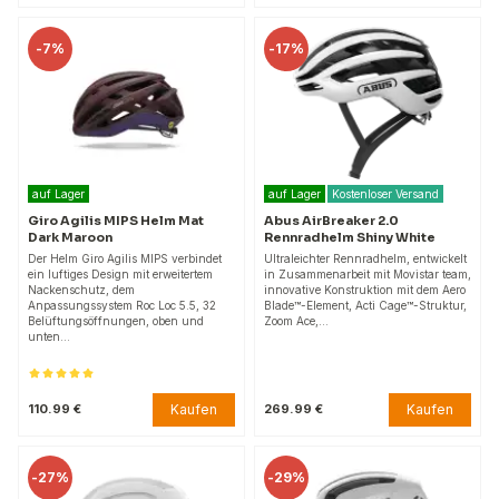
-
7%
-
17%
auf Lager
auf Lager
Kostenloser Versand
Giro Agilis MIPS Helm Mat
Abus AirBreaker 2.0
Dark Maroon
Rennradhelm Shiny White
Der Helm Giro Agilis MIPS verbindet
Ultraleichter Rennradhelm, entwickelt
ein luftiges Design mit erweitertem
in Zusammenarbeit mit Movistar team,
Nackenschutz, dem
innovative Konstruktion mit dem Aero
Anpassungssystem Roc Loc 5.5, 32
Blade™-Element, Acti Cage™-Struktur,
Belüftungsöffnungen, oben und
Zoom Ace,…
unten…
Kaufen
Kaufen
110.99 €
269.99 €
-
27%
-
29%