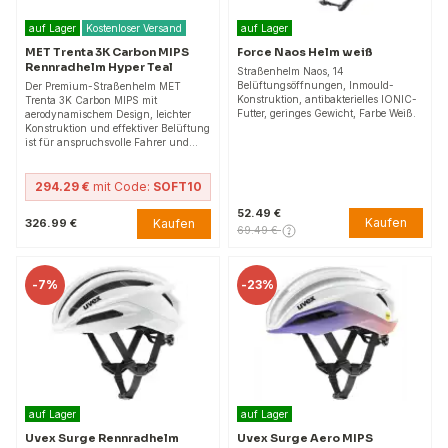
auf Lager
Kostenloser Versand
auf Lager
MET Trenta 3K Carbon MIPS
Force Naos Helm weiß
Rennradhelm Hyper Teal
Straßenhelm Naos, 14
Belüftungsöffnungen, Inmould-
Der Premium-Straßenhelm MET
Konstruktion, antibakterielles IONIC-
Trenta 3K Carbon MIPS mit
Futter, geringes Gewicht, Farbe Weiß.
aerodynamischem Design, leichter
Konstruktion und effektiver Belüftung
ist für anspruchsvolle Fahrer und…
294.29 €
mit Code:
SOFT10
52.49 €
Kaufen
Kaufen
326.99 €
69.49 €
-
7%
-
23%
auf Lager
auf Lager
Uvex Surge Rennradhelm
Uvex Surge Aero MIPS