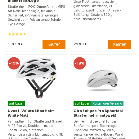
Black Matt/Logo
VaporFit-Anpassungssystem,
glänzende Oberfläche, 21
Straßenhelm POC Omne Air mit MIPS
Belüftungsöffnungen, AirEvac-
Air Node Technologie, maximale
Belüftung, Gewicht 300 g,
Sicherheit, EPS-Einsatz, geringes
herausnehmbares…
Gewicht dank Polycarbonat-Schale,
Eye Garage.
Kaufen
Kaufen
158.99 €
71.99 €
-
19%
-
18%
auf Lager
auf Lager
Kostenloser Versand
Uvex I-Volute Mips Helm
Giro Eclipse Pro Spherical
White Matt
Straßenhelm mattweiß
Fahrradhelm für Straße und Gravel,
Der Helm ist geeignet für den
MIPS Evolve, Double In-mould
Straßenradsport, Technologie
Konstruktion, einfaches
Spherical Powered by MIPS,
Verschlusssystem Monomatic und 3D
verstärkender Aura-Bogen, Wind
IAS, geringes Gewicht,…
Tunnel™, 15 Belüftungsöffnungen,…