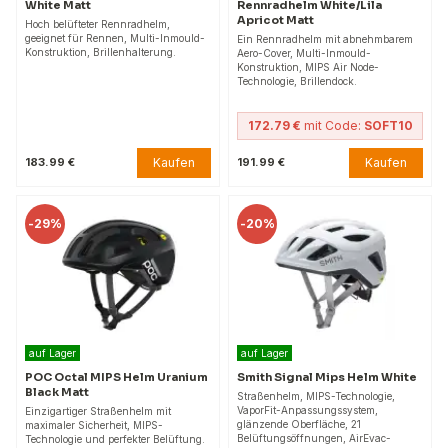
White Matt
Rennradhelm White/Lila
Apricot Matt
Hoch belüfteter Rennradhelm,
geeignet für Rennen, Multi-Inmould-
Ein Rennradhelm mit abnehmbarem
Konstruktion, Brillenhalterung.
Aero-Cover, Multi-Inmould-
Konstruktion, MIPS Air Node-
Technologie, Brillendock.
172.79 €
mit Code:
SOFT10
Kaufen
Kaufen
183.99 €
191.99 €
-
29%
-
20%
auf Lager
auf Lager
POC Octal MIPS Helm Uranium
Smith Signal Mips Helm White
Black Matt
Straßenhelm, MIPS-Technologie,
VaporFit-Anpassungssystem,
Einzigartiger Straßenhelm mit
glänzende Oberfläche, 21
maximaler Sicherheit, MIPS-
Belüftungsöffnungen, AirEvac-
Technologie und perfekter Belüftung.