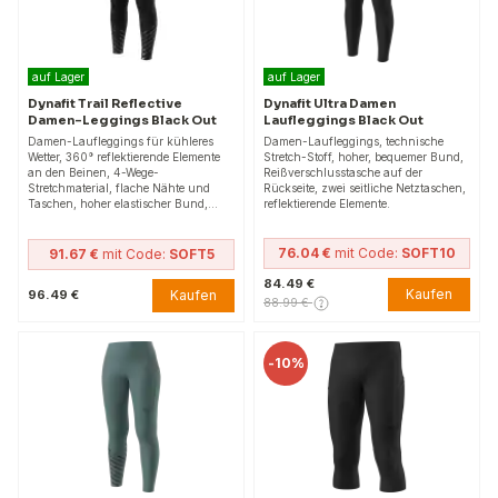
auf Lager
auf Lager
Dynafit Trail Reflective
Dynafit Ultra Damen
Damen-Leggings Black Out
Laufleggings Black Out
Damen-Laufleggings für kühleres
Damen-Laufleggings, technische
Wetter, 360° reflektierende Elemente
Stretch-Stoff, hoher, bequemer Bund,
an den Beinen, 4-Wege-
Reißverschlusstasche auf der
Stretchmaterial, flache Nähte und
Rückseite, zwei seitliche Netztaschen,
Taschen, hoher elastischer Bund,…
reflektierende Elemente.
76.04 €
mit Code:
SOFT10
91.67 €
mit Code:
SOFT5
84.49 €
Kaufen
Kaufen
96.49 €
88.99 €
-
10%