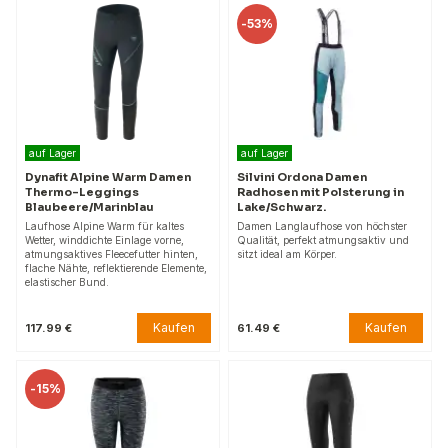
-
53%
auf Lager
auf Lager
Dynafit Alpine Warm Damen
Silvini Ordona Damen
Thermo-Leggings
Radhosen mit Polsterung in
Blaubeere/Marinblau
Lake/Schwarz.
Laufhose Alpine Warm für kaltes
Damen Langlaufhose von höchster
Wetter, winddichte Einlage vorne,
Qualität, perfekt atmungsaktiv und
atmungsaktives Fleecefutter hinten,
sitzt ideal am Körper.
flache Nähte, reflektierende Elemente,
elastischer Bund.
Kaufen
Kaufen
117.99 €
61.49 €
-
15%