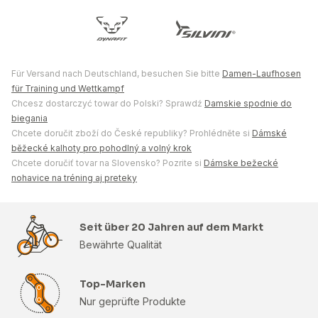
Für Versand nach Deutschland, besuchen Sie bitte
Damen-Laufhosen
für Training und Wettkampf
Chcesz dostarczyć towar do Polski? Sprawdź
Damskie spodnie do
biegania
Chcete doručit zboží do České republiky? Prohlédněte si
Dámské
běžecké kalhoty pro pohodlný a volný krok
Chcete doručiť tovar na Slovensko? Pozrite si
Dámske bežecké
nohavice na tréning aj preteky
Seit über 20 Jahren auf dem Markt
Bewährte Qualität
Top-Marken
Nur geprüfte Produkte