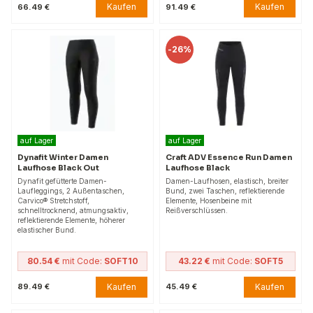
Kaufen
Kaufen
66.49 €
91.49 €
-
26%
auf Lager
auf Lager
Dynafit Winter Damen
Craft ADV Essence Run Damen
Laufhose Black Out
Laufhose Black
Dynafit gefütterte Damen-
Damen-Laufhosen, elastisch, breiter
Laufleggings, 2 Außentaschen,
Bund, zwei Taschen, reflektierende
Carvico® Stretchstoff,
Elemente, Hosenbeine mit
schnelltrocknend, atmungsaktiv,
Reißverschlüssen.
reflektierende Elemente, höherer
elastischer Bund.
80.54 €
mit Code:
SOFT10
43.22 €
mit Code:
SOFT5
Kaufen
Kaufen
89.49 €
45.49 €