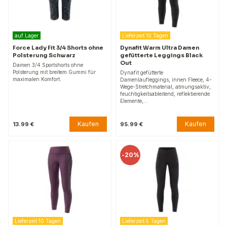
auf Lager
Lieferzeit 10 Tagen
Force Lady Fit 3/4 Shorts ohne
Dynafit Warm Ultra Damen
Polsterung Schwarz
gefütterte Leggings Black
Out
Damen 3/4 Sportshorts ohne
Polsterung mit breitem Gummi für
Dynafit gefütterte
maximalen Komfort.
Damenlaufleggings, innen Fleece, 4-
Wege-Stretchmaterial, atmungsaktiv,
feuchtigkeitsableitend, reflektierende
Elemente,…
Kaufen
Kaufen
13.99 €
95.99 €
-
20%
Lieferzeit 10 Tagen
Lieferzeit 5 Tagen