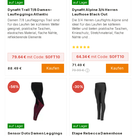
auf Lager
auf Lager
Dynafit Trail 7/8 Damen-
Dynafit Alpine 3/4 Herren
Laufleggings Atlantic
Laufhose Black Out
Damen 7/8 Laufleggings Trail sind
Die 3/4 Herren-Lauftights Alpine sind
für das Laufen bei kühlerem Wetter
ideal für das Laufen bei kälterem
geeignet, praktische Taschen,
Wetter und bieten praktische Taschen,
elastisches Material, flache Nähte,
Knieschutz, Stretchmaterial, flache
reflektierende Elemente.
Nähte und…
64.34 €
mit Code:
SOFT10
79.64 €
mit Code:
SOFT10
71.49 €
Kaufen
Kaufen
88.49 €
79.99 €
-
56%
-
30%
auf Lager
auf Lager
Sensor Dots Damen Leggings
Etape Rebecca Damenhose