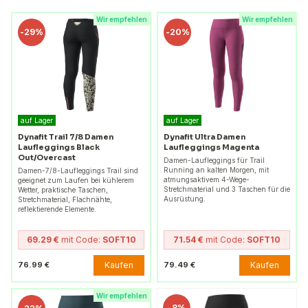
Wir empfehlen
Wir empfehlen
-
29%
-
20%
auf Lager
auf Lager
Dynafit Trail 7/8 Damen
Dynafit Ultra Damen
Laufleggings Black
Laufleggings Magenta
Out/Overcast
Damen-Laufleggings für Trail
Running an kalten Morgen, mit
Damen-7/8-Laufleggings Trail sind
atmungsaktivem 4-Wege-
geeignet zum Laufen bei kühlerem
Stretchmaterial und 3 Taschen für die
Wetter, praktische Taschen,
Ausrüstung.
Stretchmaterial, Flachnähte,
reflektierende Elemente.
69.29 €
mit Code:
SOFT10
71.54 €
mit Code:
SOFT10
Kaufen
Kaufen
76.99 €
79.49 €
Wir empfehlen
-
8%