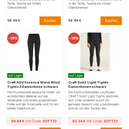
Taille, Tasche am linken
in der Taille, Tasche am linken
Oberschenkel.
Oberschenkel.
Kaufen
Kaufen
58.49 €
58.49 €
-
19%
-
19%
auf Lager
auf Lager
Craft ADV Essence Warm Wind
Craft SubZ Light Tights
Tights 2 Damenhose schwarz
Damenhosen schwarz
Hochfunktionelle elastische Hosen mit
Die hochfunktionellen Laufhosen
winddichtem Material auf der
CRAFT SubZ Light Tights zeichnen
Vorderseite und einem angenehmen
sich unter anderem durch ihr
Futter auf der Innenseite sind für ein
geringes Gewicht und zuverlässigen
breites Spektrum an…
Schutz vor den Tücken des…
59.84 €
mit Code:
SOFT10
82.34 €
mit Code:
SOFT10