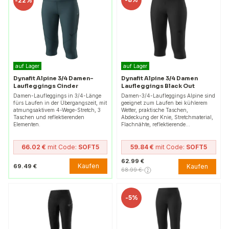
-
22%
auf Lager
auf Lager
Dynafit Alpine 3/4 Damen-
Dynafit Alpine 3/4 Damen
Laufleggings Cinder
Laufleggings Black Out
Damen-Laufleggings in 3/4-Länge
Damen-3/4-Laufleggings Alpine sind
fürs Laufen in der Übergangszeit, mit
geeignet zum Laufen bei kühlerem
atmungsaktivem 4-Wege-Stretch, 3
Wetter, praktische Taschen,
Taschen und reflektierenden
Abdeckung der Knie, Stretchmaterial,
Elementen.
Flachnähte, reflektierende…
66.02 €
mit Code:
SOFT5
59.84 €
mit Code:
SOFT5
62.99 €
Kaufen
69.49 €
Kaufen
68.99 €
-
5%