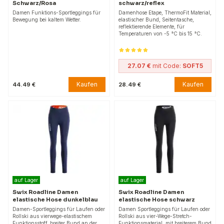
Schwarz/Rosa
schwarz/reflex
Damen Funktions-Sportleggings für
Damenhose Etape, ThermoFit Material,
Bewegung bei kaltem Wetter.
elastischer Bund, Seitentasche,
reflektierende Elemente, für
Temperaturen von -5 °C bis 15 °C.
27.07 €
mit Code:
SOFT5
Kaufen
Kaufen
44.49 €
28.49 €
auf Lager
auf Lager
Swix Roadline Damen
Swix Roadline Damen
elastische Hose dunkelblau
elastische Hose schwarz
Damen-Sportleggings für Laufen oder
Damen Sportleggings für Laufen oder
Rollski aus vierwege-elastischem
Rollski aus vier-Wege-Stretch-
Funktionsstoff, breiter Bund an der
Funktionsmaterial, mit breiterem Bund