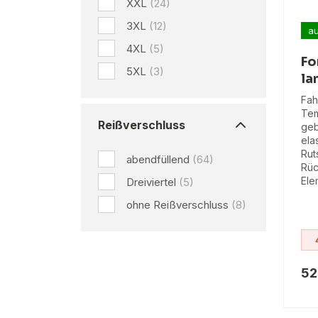
XXL
(24)
3XL
(12)
au
4XL
(5)
Fo
5XL
(3)
la
Fah
Tem
Reißverschluss
geb
ela
Rut
abendfüllend
(64)
Rüc
Ele
Dreiviertel
(5)
ohne Reißverschluss
(8)
52