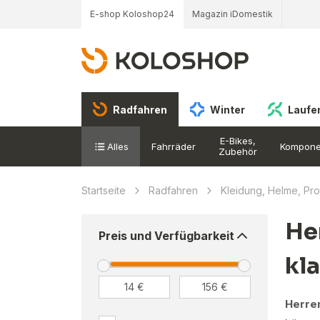
E-shop Koloshop24
Magazin iDomestik
Radfahren
Winter
Laufe
E-Bikes,
Alles
Fahrräder
Kompone
Zubehör
Startseite
Radfahren
Kleidung, Helme, Pr
He
Preis und Verfügbarkeit
kl
Herre