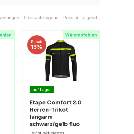
ertungen
Preis aufsteigend
Preis absteigend
ehlen
Wir empfehlen
Rabatt
13%
auf Lager
Etape Comfort 2.0
Herren-Trikot
langarm
schwarz/gelb fluo
Leicht gefüttertes