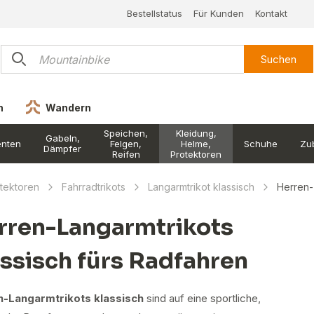
Bestellstatus
Für Kunden
Kontakt
Suchen
n
Wandern
Speichen,
Kleidung,
Gabeln,
nten
Felgen,
Helme,
Schuhe
Zu
Dämpfer
Reifen
Protektoren
otektoren
Fahrradtrikots
Langarmtrikot klassisch
Herren-
rren-Langarmtrikots
assisch fürs Radfahren
n-Langarmtrikots klassisch
sind auf eine sportliche,