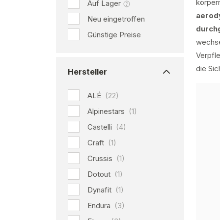
körper
Auf Lager
aerod
Neu eingetroffen
durch
Günstige Preise
wechse
Verpfl
die Si
Hersteller
ALÉ
(22)
Alpinestars
(1)
Castelli
(4)
Craft
(1)
Crussis
(1)
Dotout
(1)
Dynafit
(1)
Endura
(3)