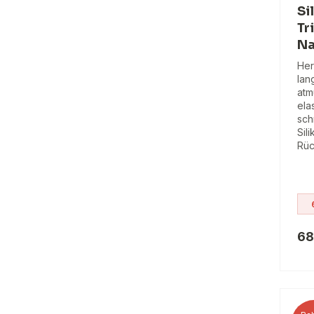
Si
Tr
Na
Her
lan
atm
ela
sch
Sil
Rüc
68