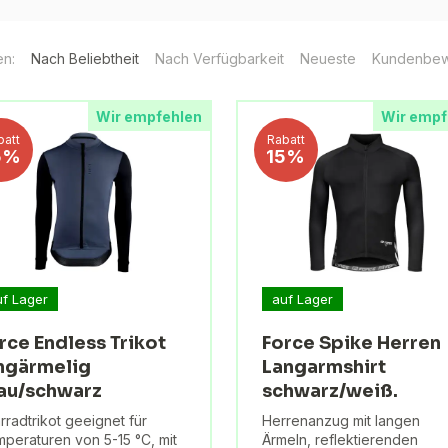
en:
Nach Beliebtheit
Nach Verfügbarkeit
Neueste
Kundenbew
Wir empfehlen
Wir empf
batt
Rabatt
5%
15%
uf Lager
auf Lager
rce Endless Trikot
Force Spike Herren
ngärmelig
Langarmshirt
au/schwarz
schwarz/weiß.
rradtrikot geeignet für
Herrenanzug mit langen
peraturen von 5-15 °C, mit
Ärmeln, reflektierenden