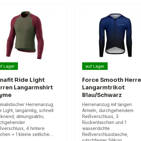
f Lager
auf Lager
nafit Ride Light
Force Smooth Herr
rren Langarmshirt
Langarmtrikot
hyme
Blau/Schwarz
imalistischer Herrenanzug
Herrenanzug mit langen
e Light, langärmlig, schnell
Ärmeln, durchgehendem
cknend, atmungsaktiv,
Reißverschluss, 3
chgehender
Rückentaschen und 1
ßverschluss, 4 hintere
wasserdichte
chen + 1 kleine seitliche…
Reißverschlusstasche,
rutschfester Silikon,