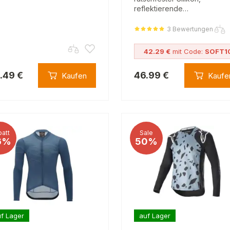
reflektierende…
3 Bewertungen
42.29 €
mit Code:
SOFT1
.49 €
46.99 €
Kaufen
Kaufe
att
Sale
6%
50%
f Lager
auf Lager