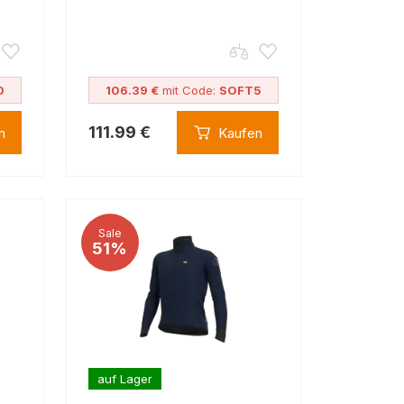
0
106.39 €
mit Code:
SOFT5
111.99 €
n
Kaufen
Sale
51%
auf Lager