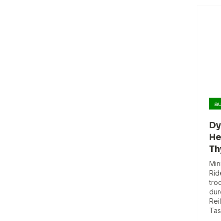
au
Dy
He
T
Min
Rid
tro
dur
Rei
Tas