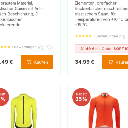
erautem Material,
Elementen, dreifacher
stischer Gummi mit Anti-
Rückentasche, rutschfeste
sch-Beschichtung, 3
elastischem Saum, für
kentaschen,
Temperaturen von +10 °C bi
lektierende…
+15 °C.
1 Bewertungen
1 Bewertungen
31.49 €
mit Code:
SOFT1
.49 €
34.99 €
Kaufen
Kaufe
att
Rabatt
5%
35%