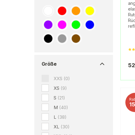
ang
ela
Rut
Rüc
ref
Größe
52
XXS
(0)
XS
(9)
S
(21)
Rab
1
M
(40)
L
(38)
XL
(30)