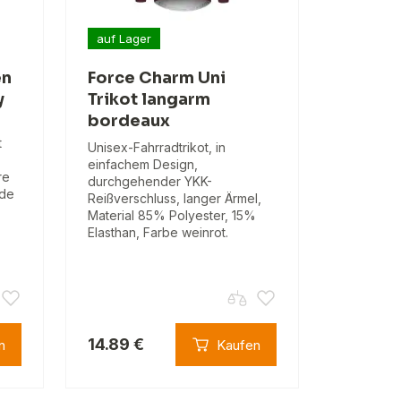
auf Lager
en
Force Charm Uni
y
Trikot langarm
bordeaux
t
Unisex-Fahrradtrikot, in
einfachem Design,
re
durchgehender YKK-
nde
Reißverschluss, langer Ärmel,
Material 85% Polyester, 15%
Elasthan, Farbe weinrot.
14.89 €
n
Kaufen