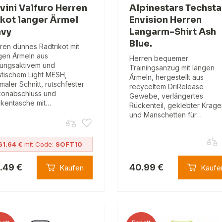
lvini Valfuro Herren
Alpinestars Techsta
ikot langer Ärmel
Envision Herren
vy
Langarm-Shirt Ash
Blue.
ren dünnes Radtrikot mit
gen Ärmeln aus
Herren bequemer
ungsaktivem und
Trainingsanzug mit langen
stischem Light MESH,
Ärmeln, hergestellt aus
maler Schnitt, rutschfester
recyceltem DriRelease
ikonabschluss und
Gewebe, verlängertes
kentasche mit…
Rückenteil, geklebter Krag
und Manschetten für…
61.64 €
mit Code:
SOFT10
.49 €
40.99 €
Kaufen
Kaufe