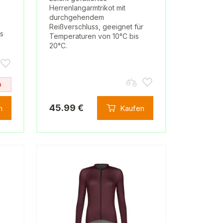
Herrenlangarmtrikot mit
m
durchgehendem
Reißverschluss, geeignet für
s
Temperaturen von 10°C bis
20°C.
0
45.99 €
n
Kaufen