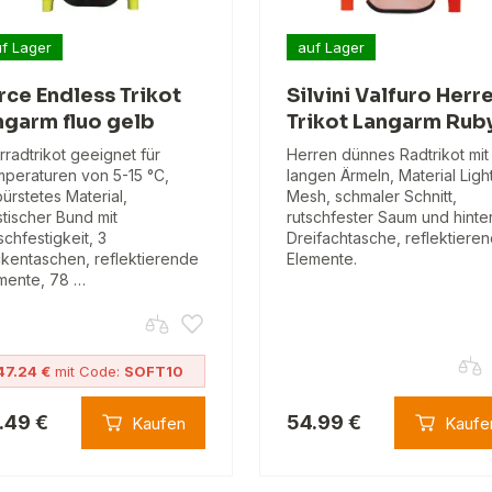
f Lager
auf Lager
rce Endless Trikot
Silvini Valfuro Herr
ngarm fluo gelb
Trikot Langarm Rub
rradtrikot geeignet für
Herren dünnes Radtrikot mit
peraturen von 5-15 °C,
langen Ärmeln, Material Ligh
ürstetes Material,
Mesh, schmaler Schnitt,
stischer Bund mit
rutschfester Saum und hinte
schfestigkeit, 3
Dreifachtasche, reflektiere
kentaschen, reflektierende
Elemente.
mente, 78 …
47.24 €
mit Code:
SOFT10
.49 €
54.99 €
Kaufen
Kaufe