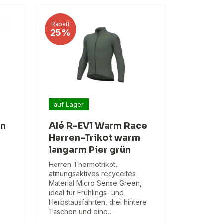
Rabatt
25%
auf Lager
en
Alé R-EV1 Warm Race
Herren-Trikot warm
langarm Pier grün
Herren Thermotrikot,
atmungsaktives recyceltes
Material Micro Sense Green,
ideal für Frühlings- und
Herbstausfahrten, drei hintere
Taschen und eine…