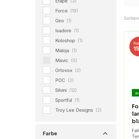
Etape
(3)
Force
(19)
Sortier
Giro
(1)
Isadore
(1)
Koloshop
(1)
Ra
1
Maloja
(1)
Mavic
(0)
Ortovox
(2)
POC
(2)
Silvini
(12)
a
Sportful
(1)
Fo
Troy Lee Designs
(2)
la
bl
Fah
Farbe
Tem