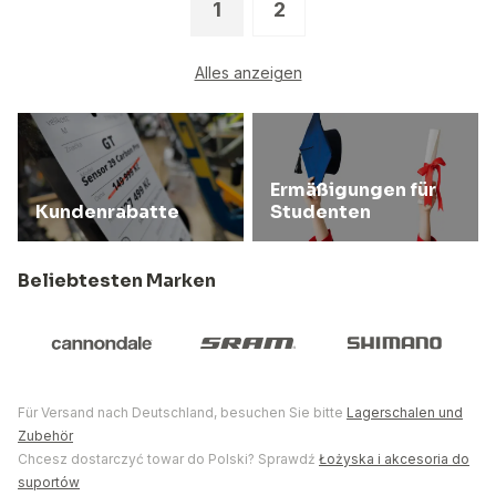
1
2
Alles anzeigen
Ermäßigungen für
Kundenrabatte
Studenten
Beliebtesten Marken
Für Versand nach Deutschland, besuchen Sie bitte
Lagerschalen und
Zubehör
Chcesz dostarczyć towar do Polski? Sprawdź
Łożyska i akcesoria do
suportów