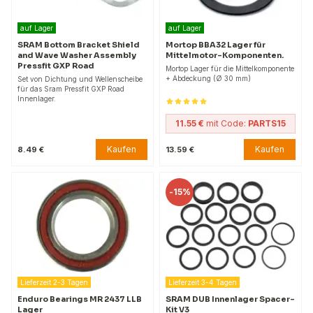
auf Lager
auf Lager
SRAM Bottom Bracket Shield
Mortop BBA32 Lager für
and Wave Washer Assembly
Mittelmotor-Komponenten.
Pressfit GXP Road
Mortop Lager für die Mittelkomponente
+ Abdeckung (Ø 30 mm)
Set von Dichtung und Wellenscheibe
für das Sram Pressfit GXP Road
Innenlager.
11.55 €
mit Code:
PARTS15
Kaufen
Kaufen
8.49 €
13.59 €
-
15%
Lieferzeit 2-3 Tagen
Lieferzeit 3-4 Tagen
Enduro Bearings MR 2437 LLB
SRAM DUB Innenlager Spacer-
Lager
Kit V3