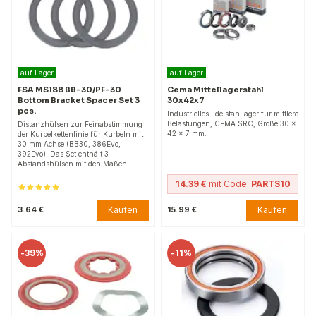
auf Lager
auf Lager
FSA MS188 BB-30/PF-30
Cema Mittellagerstahl
Bottom Bracket Spacer Set 3
30x42x7
pcs.
Industrielles Edelstahllager für mittlere
Belastungen, CEMA SRC, Größe 30 x
Distanzhülsen zur Feinabstimmung
42 x 7 mm.
der Kurbelkettenlinie für Kurbeln mit
30 mm Achse (BB30, 386Evo,
392Evo). Das Set enthält 3
Abstandshülsen mit den Maßen…
14.39 €
mit Code:
PARTS10
Kaufen
Kaufen
3.64 €
15.99 €
-
39%
-
11%