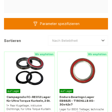
Parameter spezifizieren
Sortieren
Nach Beliebtheit
Wir empfehlen
Wir empfehlen
auf Lager
auf Lager
Campagnolo FC-RE012 Lager
Enduro Bearings Lager
für Ultra Torque Kurbeln, 2 St.
EB8825 - 71806LLB A5-
30x42x7
1× Paar Kugellager, inklusive
Dichtringe, für Ultra Torque Kurbeln.
Lager für BB30 Tretlager, technische