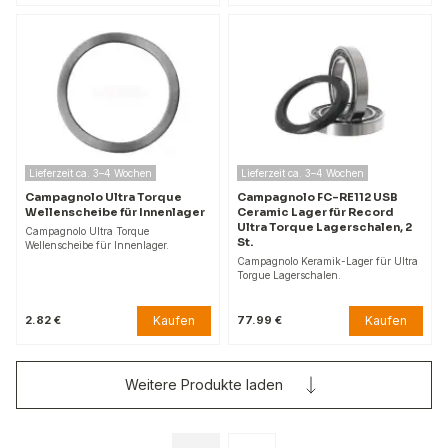
Lieferzeit ca. 3–4 Wochen
Lieferzeit ca. 3–4 Wochen
Campagnolo Ultra Torque
Campagnolo FC-RE112 USB
Wellenscheibe für Innenlager
Ceramic Lager für Record
Ultra Torque Lagerschalen, 2
Campagnolo Ultra Torque
St.
Wellenscheibe für Innenlager.
Campagnolo Keramik-Lager für Ultra
Torgue Lagerschalen.
Kaufen
Kaufen
2.82 €
77.99 €
Weitere Produkte laden