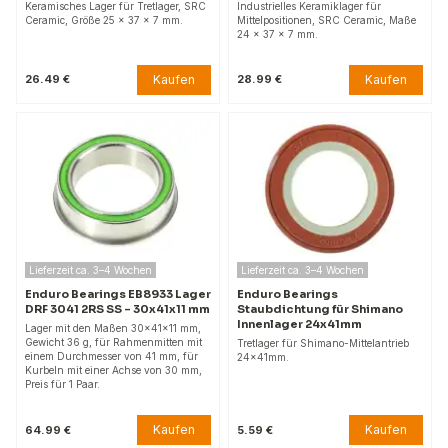
Keramisches Lager für Tretlager, SRC
Industrielles Keramiklager für
Ceramic, Größe 25 x 37 x 7 mm.
Mittelpositionen, SRC Ceramic, Maße
24 x 37 x 7 mm.
Kaufen
Kaufen
26.49 €
28.99 €
Lieferzeit ca. 3–4 Wochen
Lieferzeit ca. 3–4 Wochen
Enduro Bearings EB8933 Lager
Enduro Bearings
DRF 3041 2RS SS - 30x41x11 mm
Staubdichtung für Shimano
Innenlager 24x41mm
Lager mit den Maßen 30x41x11 mm,
Gewicht 36 g, für Rahmenmitten mit
Tretlager für Shimano-Mittelantrieb
einem Durchmesser von 41 mm, für
24x41mm.
Kurbeln mit einer Achse von 30 mm,
Preis für 1 Paar.
Kaufen
Kaufen
64.99 €
5.59 €