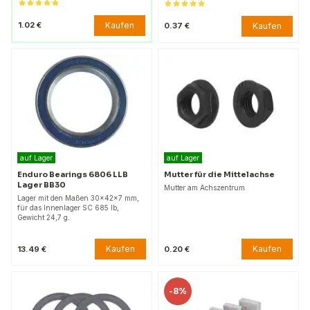
Kaufen
1.02 €
Kaufen
0.37 €
auf Lager
auf Lager
Enduro Bearings 6806 LLB
Mutter für die Mittelachse
Lager BB30
Mutter am Achszentrum
Lager mit den Maßen 30x42x7 mm,
für das Innenlager SC 685 lb,
Gewicht 24,7 g.
Kaufen
Kaufen
13.49 €
0.20 €
-
8%