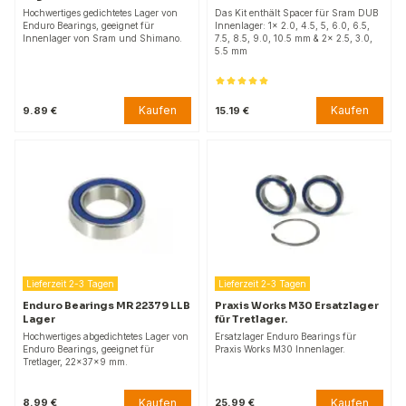
Hochwertiges gedichtetes Lager von
Das Kit enthält Spacer für Sram DUB
Enduro Bearings, geeignet für
Innenlager: 1× 2.0, 4.5, 5, 6.0, 6.5,
Innenlager von Sram und Shimano.
7.5, 8.5, 9.0, 10.5 mm & 2× 2.5, 3.0,
5.5 mm
Kaufen
Kaufen
9.89 €
15.19 €
Lieferzeit 2-3 Tagen
Lieferzeit 2-3 Tagen
Enduro Bearings MR 22379 LLB
Praxis Works M30 Ersatzlager
Lager
für Tretlager.
Hochwertiges abgedichtetes Lager von
Ersatzlager Enduro Bearings für
Enduro Bearings, geeignet für
Praxis Works M30 Innenlager.
Tretlager, 22x37x9 mm.
Kaufen
Kaufen
8.99 €
25.99 €