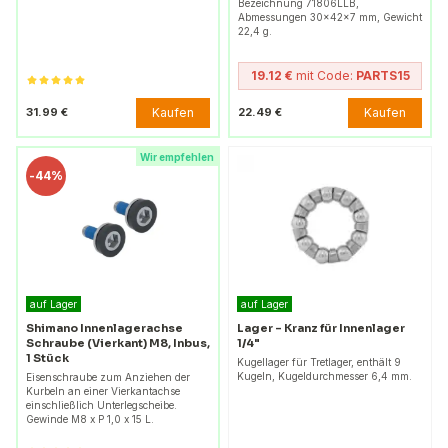
Bezeichnung 71806LLB,
Abmessungen 30x42x7 mm, Gewicht
22,4 g.
19.12 €
mit Code:
PARTS15
Kaufen
Kaufen
31.99 €
22.49 €
Wir empfehlen
-
44%
auf Lager
auf Lager
Shimano Innenlagerachse
Lager - Kranz für Innenlager
Schraube (Vierkant) M8, Inbus,
1/4"
1 Stück
Kugellager für Tretlager, enthält 9
Kugeln, Kugeldurchmesser 6,4 mm.
Eisenschraube zum Anziehen der
Kurbeln an einer Vierkantachse
einschließlich Unterlegscheibe.
Gewinde M8 x P 1,0 x 15 L.