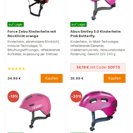
auf Lager
auf Lager
Force Zebu Kinderhelm mit
Abus Smiley 3.0 Kinderhelm
Rücklicht orange
Pink Butterfly
Kinderhelm, abnehmbare Blinklicht,
Kinderhelm, In-Mold-Technologie,
Inmould-Technologie, 10
reflektierende Elemente,
Belüftungsöffnungen, reflektierende
Insektenschutznetz, herausnehmbare
Aufkleber, Anpassung per Drehrad.
Polsterung, Gewicht 220-240 g.
34.19 €
mit Code:
SOFT5
Kaufen
Kaufen
34.99 €
35.99 €
-
19%
-
20%