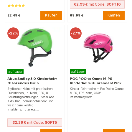
62.99 €
mit Code:
SOFT10
Kaufen
Kaufen
22.49 €
69.99 €
-
22%
-
27%
auf Lager
auf Lager
Abus Smiley 3.0 Kinderhelm
POC POCito Omne MIPS
Glänzendes Grün
Kinderhelm Fluorescent Pink
Stylischer Helm mit praktischen
Kinder-Fahrradhelm Poc Pocito Omne
Funktionen, In-Mold, EPS, 8
MIPS, EPS Kern, 360°
Belüftungsöffnungen, Zoom Ace
Passformsystem.
Kids-Rad, herausnehmbare und
waschbare Polster,
Insektenschutznetz,…
32.29 €
mit Code:
SOFT5