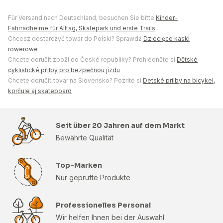
Für Versand nach Deutschland, besuchen Sie bitte
Kinder-
Fahrradhelme für Alltag, Skatepark und erste Trails
Chcesz dostarczyć towar do Polski? Sprawdź
Dziecięce kaski
rowerowe
Chcete doručit zboží do České republiky? Prohlédněte si
Dětské
cyklistické přilby pro bezpečnou jízdu
Chcete doručiť tovar na Slovensko? Pozrite si
Detské prilby na bicykel,
korčule aj skateboard
Seit über 20 Jahren auf dem Markt
Bewährte Qualität
Top-Marken
Nur geprüfte Produkte
Professionelles Personal
Wir helfen Ihnen bei der Auswahl