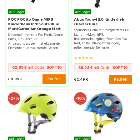
auf Lager
auf Lager
POC POCito Omne MIPS
Abus Youn-I 2.0 Kinderhelm
Kinderhelm Indicolite Blue
Glacier Blue
Matt/Carnelian Orange Matt
Stylischer Helm mit integriertem LED-
Licht, In-Mold, EPS,
Kinderfahrradhelm Poc Pocito Omne
Insektenschutzgitter, Zoom Ace Evo-
MIPS, EPS-Kern, 360°-
Rad, 17 Belüftungsöffnungen,
Anpassungssystem, reflektierende
reflektierende Elemente.
Elemente, fluoreszierende Farben.
62.99 €
mit Code:
SOFT10
56.24 €
mit Code:
SOFT10
Kaufen
69.99 €
Kaufen
62.49 €
-
27%
-
16%
auf Lager
auf Lager