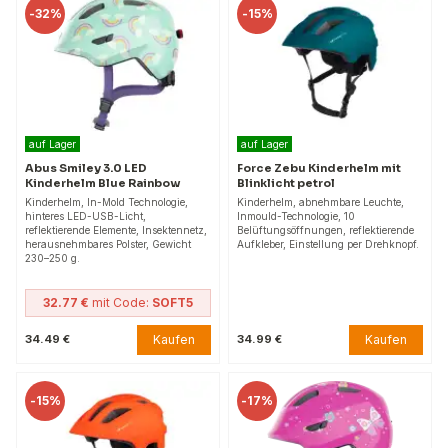
-
32%
-
15%
auf Lager
auf Lager
Abus Smiley 3.0 LED
Force Zebu Kinderhelm mit
Kinderhelm Blue Rainbow
Blinklicht petrol
Kinderhelm, In-Mold Technologie,
Kinderhelm, abnehmbare Leuchte,
hinteres LED-USB-Licht,
Inmould-Technologie, 10
reflektierende Elemente, Insektennetz,
Belüftungsöffnungen, reflektierende
herausnehmbares Polster, Gewicht
Aufkleber, Einstellung per Drehknopf.
230–250 g.
32.77 €
mit Code:
SOFT5
Kaufen
Kaufen
34.49 €
34.99 €
-
15%
-
17%