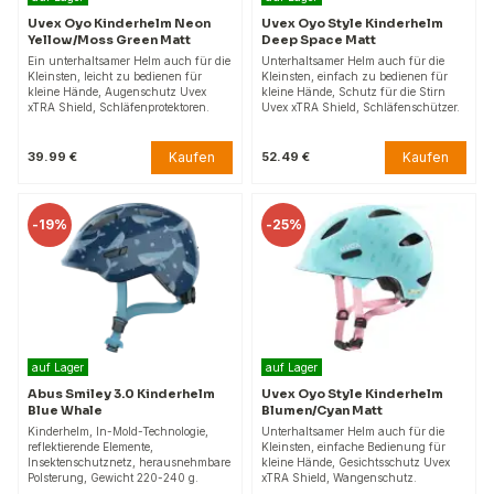
Uvex Oyo Kinderhelm Neon
Uvex Oyo Style Kinderhelm
Yellow/Moss Green Matt
Deep Space Matt
Ein unterhaltsamer Helm auch für die
Unterhaltsamer Helm auch für die
Kleinsten, leicht zu bedienen für
Kleinsten, einfach zu bedienen für
kleine Hände, Augenschutz Uvex
kleine Hände, Schutz für die Stirn
xTRA Shield, Schläfenprotektoren.
Uvex xTRA Shield, Schläfenschützer.
Kaufen
Kaufen
39.99 €
52.49 €
-
19%
-
25%
auf Lager
auf Lager
Abus Smiley 3.0 Kinderhelm
Uvex Oyo Style Kinderhelm
Blue Whale
Blumen/Cyan Matt
Kinderhelm, In-Mold-Technologie,
Unterhaltsamer Helm auch für die
reflektierende Elemente,
Kleinsten, einfache Bedienung für
Insektenschutznetz, herausnehmbare
kleine Hände, Gesichtsschutz Uvex
Polsterung, Gewicht 220-240 g.
xTRA Shield, Wangenschutz.