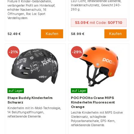
LED-Licht, reflektierende Elemente,
Fixture II Kinder-Geländehelm,
Insektenschutznetz, Gewicht 240-
verlängerter Profil am Hinterkopf,
260 g.
erhöhter Nackenschutz, 16
Öffnungen, Roc Loc Sport
Verstellsystem.
53.09 €
mit Code:
SOFT10
Kaufen
Kaufen
52.49 €
58.99 €
-
21%
-
29%
auf Lager
auf Lager
Etape Buddy Kinderhelm
POC POCito Crane MIPS
Schwarz
Kinderhelm Fluorescent
Orange
Kinderhelm mit In-Mold-Technologie,
14 Belüftungsöffnungen,
Leichte Kinderhelm mit MIPS Evolve
reflektierende Elemente.
Gleiteinsatz, schlagfeste
Polycarbonatschale, EPS-Kern,
reflektierende Elemente.