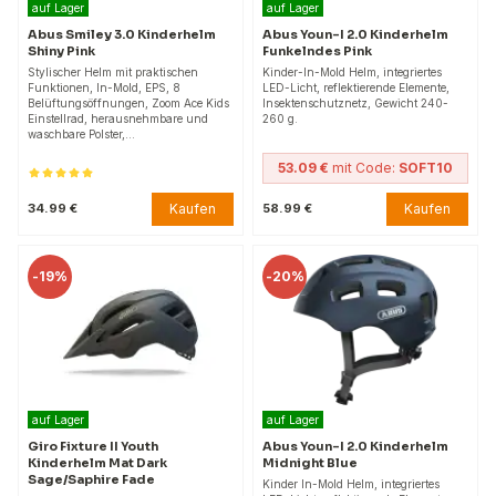
auf Lager
auf Lager
Abus Smiley 3.0 Kinderhelm
Abus Youn-I 2.0 Kinderhelm
Shiny Pink
Funkelndes Pink
Stylischer Helm mit praktischen
Kinder-In-Mold Helm, integriertes
Funktionen, In-Mold, EPS, 8
LED-Licht, reflektierende Elemente,
Belüftungsöffnungen, Zoom Ace Kids
Insektenschutznetz, Gewicht 240-
Einstellrad, herausnehmbare und
260 g.
waschbare Polster,…
53.09 €
mit Code:
SOFT10
Kaufen
Kaufen
34.99 €
58.99 €
-
19%
-
20%
auf Lager
auf Lager
Giro Fixture II Youth
Abus Youn-I 2.0 Kinderhelm
Kinderhelm Mat Dark
Midnight Blue
Sage/Saphire Fade
Kinder In-Mold Helm, integriertes