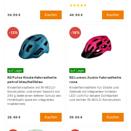
Kaufen
Kaufen
34.99 €
46.99 €
-
13%
-
18%
auf Lager
auf Lager
R2 Pulse Kinderfahrradhelm
R2 Lumen Junior Fahrradhelm
petrol blau/hellblau
rosa
Kinderfahrradhelm mit IN-MOLD-
Kinderfahrradhelm für Straße und
Konstruktion und einem Gewicht von
Gelände mit integriertem hinteren
240 g bietet einen tieferen Schutz des
LED-Licht für bessere Sichtbarkeit
Hinterkopfs sowie ein integriertes
und leichter IN-MOLD-Konstruktion.
Insektennetz.
Kaufen
Kaufen
28.49 €
39.99 €