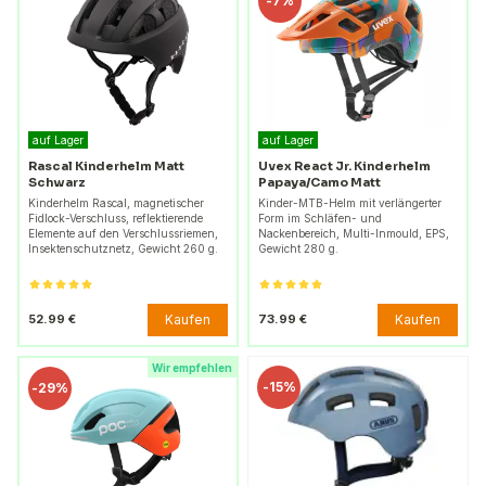
-
7%
auf Lager
auf Lager
Rascal Kinderhelm Matt
Uvex React Jr. Kinderhelm
Schwarz
Papaya/Camo Matt
Kinderhelm Rascal, magnetischer
Kinder-MTB-Helm mit verlängerter
Fidlock-Verschluss, reflektierende
Form im Schläfen- und
Elemente auf den Verschlussriemen,
Nackenbereich, Multi-Inmould, EPS,
Insektenschutznetz, Gewicht 260 g.
Gewicht 280 g.
Kaufen
Kaufen
52.99 €
73.99 €
Wir empfehlen
-
15%
-
29%