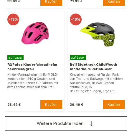
Kaufen
Kaufen
33.99 €
71.99 €
-
13%
-
19%
auf Lager
auf Lager
R2 Pulse Kinderfahrradhelm
Bell Sidetrack Child/Youth
neonrosa/grau
Kinderhelm Retina Sear
Kinder-Fahrradhelm mit IN-MOLD-
Kinderhelm, geeignet für den Park,
Konstruktion, 240 g Gewicht und
den Trail und Radwege, mit erhöhtem
Insektenschutznetz für Fahrten mit
Nackenschutz, in zwei Größen
dem Fahrrad sowie auf dem Trail.
Youth/Child, 15
Belüftungsöffnungen, Ergo Fit…
Kaufen
Kaufen
28.49 €
36.49 €
Weitere Produkte laden