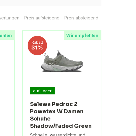
ertungen
Preis aufsteigend
Preis absteigend
ehlen
Wir empfehlen
Rabatt
31%
auf Lager
Salewa Pedroc 2
Powetex W Damen
Schuhe
Shadow/Faded Green
e
Schnelle, wasserdichte und