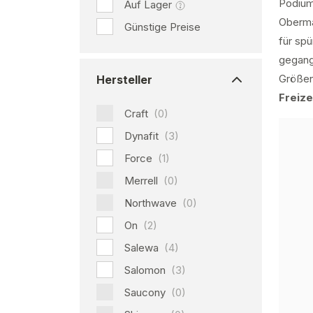
Podium 
Auf Lager
Obermat
Günstige Preise
für sp
gegang
Größen 
Hersteller
Freize
Craft
(0)
Dynafit
(3)
Force
(1)
Merrell
(0)
Northwave
(0)
On
(2)
Salewa
(4)
Salomon
(3)
Saucony
(0)