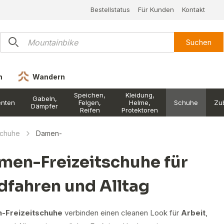
Bestellstatus
Für Kunden
Kontakt
Suchen
n
Wandern
Speichen,
Kleidung,
Gabeln,
nten
Felgen,
Helme,
Schuhe
Zu
Dämpfer
Reifen
Protektoren
schuhe
Damen-
men-Freizeitschuhe für
dfahren und Alltag
-Freizeitschuhe
verbinden einen cleanen Look für
Arbeit
,