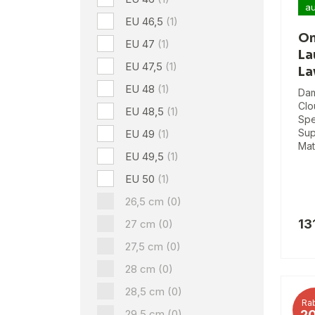
au
EU 46,5
(1)
On
EU 47
(1)
La
EU 47,5
(1)
La
EU 48
(1)
Dam
Clo
EU 48,5
(1)
Spe
Sup
EU 49
(1)
Mat
EU 49,5
(1)
EU 50
(1)
26,5 cm
(0)
13
27 cm
(0)
27,5 cm
(0)
28 cm
(0)
28,5 cm
(0)
Rab
29,5 cm
(0)
2