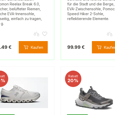
omon Reelax Break 6.0,
für die Stadt und die Berge,
cher, belüfteter Riemen,
EVA-Zwischensohle, Pomoc
che EVA-Innensohle,
Speed Hiker 2-Sohle,
lseitig, einfach zu tragen,
reflektierende Elemente.
 g.
.49 €
99.99 €
Kaufen
Kaufe
att
Rabatt
5%
20%