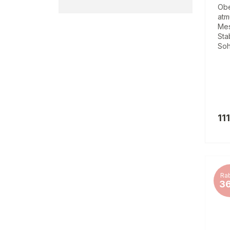
Obe
atm
Mes
Sta
Soh
11
Rab
3