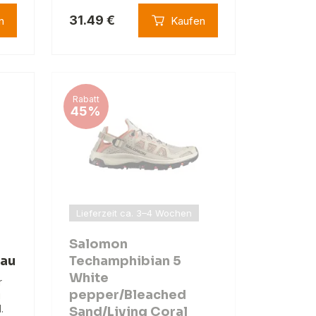
31.49 €
n
Kaufen
Rabatt
45%
Lieferzeit ca. 3–4 Wochen
Salomon
rau
Techamphibian 5
White
r
pepper/Bleached
g
.
Sand/Living Coral