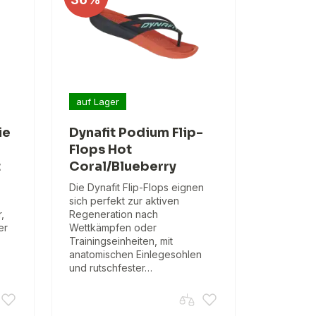
auf Lager
ie
Dynafit Podium Flip-
Flops Hot
t
Coral/Blueberry
Die Dynafit Flip-Flops eignen
sich perfekt zur aktiven
,
Regeneration nach
er
Wettkämpfen oder
Trainingseinheiten, mit
anatomischen Einlegesohlen
und rutschfester…