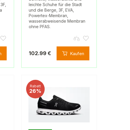
 3F,
leichte Schuhe für die Stadt
a
und die Berge, 3F, EVA,
Powertex-Membran,
wasserabweisende Membran
ohne PFAS.
102.99 €
n
Kaufen
Rabatt
26%