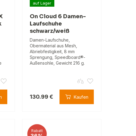
auf Lager
X
On Cloud 6 Damen-
k
Laufschuhe
schwarz/weiß
Damen-Laufschuhe,
Obermaterial aus Mesh,
Abriebfestigkeit, 8 mm
Sprengung, Speedboard®-
e
Außensohle, Gewicht 216 g.
130.99 €
n
Kaufen
Rabatt
36%