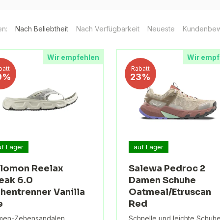
en:
Nach Beliebtheit
Nach Verfügbarkeit
Neueste
Kundenbew
Wir empfehlen
Wir empf
batt
Rabatt
9%
23%
uf Lager
auf Lager
lomon Reelax
Salewa Pedroc 2
eak 6.0
Damen Schuhe
hentrenner Vanilla
Oatmeal/Etruscan
e
Red
men-Zehensandalen
Schnelle und leichte Schuh