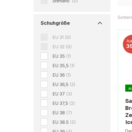
Shimano
(0)
Sortier
Schuhgröße
EU 31
(0)
Ra
3
EU 32
(0)
EU 35
(1)
EU 35,5
(1)
EU 36
(1)
EU 36,5
(2)
a
EU 37
(3)
Sa
EU 37,5
(2)
Br
EU 38
(7)
Ze
Ic
EU 38.5
(5)
Da
EU 39
(4)