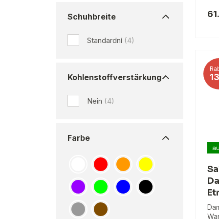
61
Schuhbreite
Standardní
(4)
Rab
1
Kohlenstoffverstärkung
Nein
(4)
Farbe
au
Sa
Da
Et
Dam
Wan