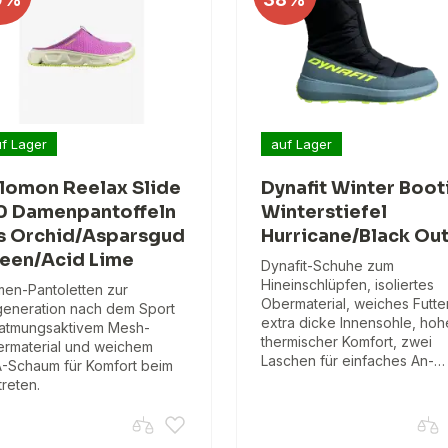
f Lager
auf Lager
lomon Reelax Slide
Dynafit Winter Boot
0 Damenpantoffeln
Winterstiefel
is Orchid/Asparsgud
Hurricane/Black Ou
een/Acid Lime
Dynafit-Schuhe zum
Hineinschlüpfen, isoliertes
en-Pantoletten zur
Obermaterial, weiches Futter
eneration nach dem Sport
extra dicke Innensohle, hoh
 atmungsaktivem Mesh-
thermischer Komfort, zwei
rmaterial und weichem
Laschen für einfaches An-…
-Schaum für Komfort beim
treten.