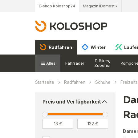
E-shop Koloshop24
Magazin iDomestik
Radfahren
Winter
Laufe
E-Bikes,
Alles
Fahrräder
Kompone
Zubehör
Startseite
Radfahren
Schuhe
Freizeit
Da
Preis und Verfügbarkeit
Ra
Damen