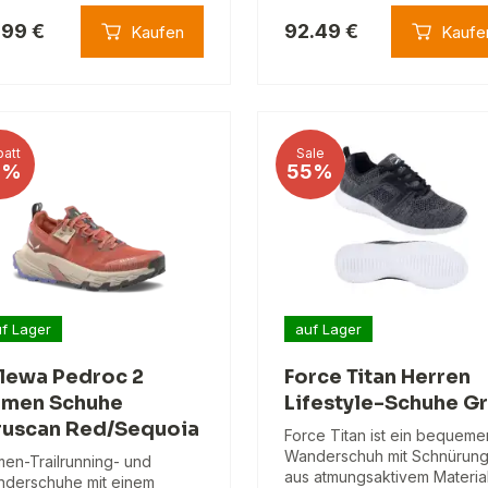
.99 €
92.49 €
Kaufen
Kaufe
att
Sale
3%
55%
f Lager
auf Lager
lewa Pedroc 2
Force Titan Herren
men Schuhe
Lifestyle-Schuhe G
ruscan Red/Sequoia
Force Titan ist ein bequeme
Wanderschuh mit Schnürun
en-Trailrunning- und
aus atmungsaktivem Material
derschuhe mit einem