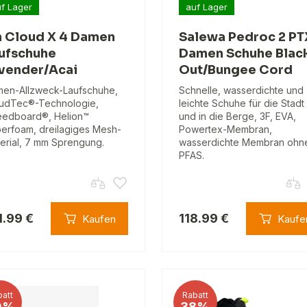
f Lager
auf Lager
 Cloud X 4 Damen
Salewa Pedroc 2 PT
ufschuhe
Damen Schuhe Blac
vender/Acai
Out/Bungee Cord
en-Allzweck-Laufschuhe,
Schnelle, wasserdichte und
udTec®-Technologie,
leichte Schuhe für die Stadt
edboard®, Helion™
und in die Berge, 3F, EVA,
erfoam, dreilagiges Mesh-
Powertex-Membran,
erial, 7 mm Sprengung.
wasserdichte Membran ohn
PFAS.
1.99 €
118.99 €
Kaufen
Kaufe
att
Rabatt
0%
38%