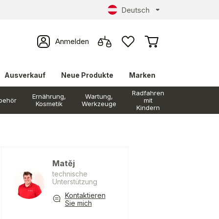
Deutsch
Anmelden
Ausverkauf
Neue Produkte
Marken
Radfahren
Ernährung,
Wartung,
behör
mit
Kosmetik
Werkzeuge
Kindern
Matěj
technische
Unterstützung
Kontaktieren
Sie mich