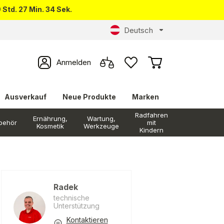
 Std. 27 Min. 33 Sek.
Deutsch
Anmelden
Ausverkauf
Neue Produkte
Marken
Radfahren
Ernährung,
Wartung,
behör
mit
Kosmetik
Werkzeuge
Kindern
Radek
technische
Unterstützung
Kontaktieren