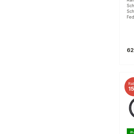
Sch
Sch
Fed
62
Rab
1
au