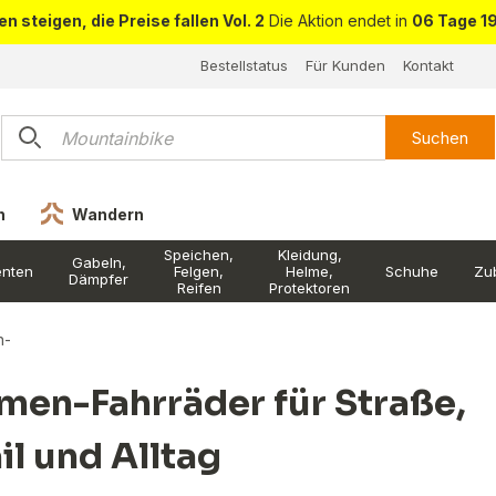
 steigen, die Preise fallen Vol. 2
Die Aktion endet in
06 Tage 19
Bestellstatus
Für Kunden
Kontakt
Suchen
n
Wandern
Speichen,
Kleidung,
Gabeln,
nten
Felgen,
Helme,
Schuhe
Zu
Dämpfer
Reifen
Protektoren
n-
men-Fahrräder für Straße,
il und Alltag