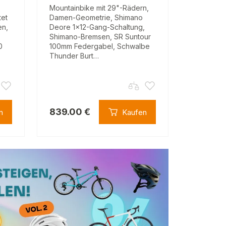
Mountainbike mit 29"-Rädern,
tet
Damen-Geometrie, Shimano
en,
Deore 1x12-Gang-Schaltung,
Shimano-Bremsen, SR Suntour
0
100mm Federgabel, Schwalbe
Thunder Burt…
839.00 €
n
Kaufen