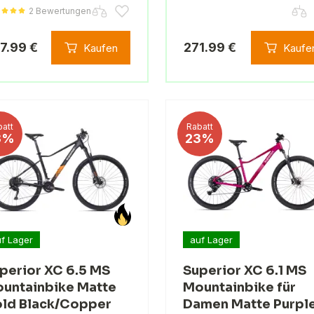
2 Bewertungen
7.99 €
271.99 €
Kaufen
Kaufe
att
Rabatt
3%
23%
f Lager
auf Lager
perior XC 6.5 MS
Superior XC 6.1 MS
untainbike Matte
Mountainbike für
ld Black/Copper
Damen Matte Purpl