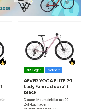
auf Lager
Neuheit
4EVER YOGA ELITE 29
l
Lady Fahrrad coral /
black
für
Damen-Mountainbike mit 29-
Zoll-Laufrädern,
Aluminiumrahmen, SR