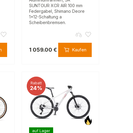
SUNTOUR XCR AIR 100 mm
Federgabel, Shimano Deore
1x12-Schaltung a
Scheibenbremsen.
1 059.00 €
n
Kaufen
Rabatt
24%
auf Lager