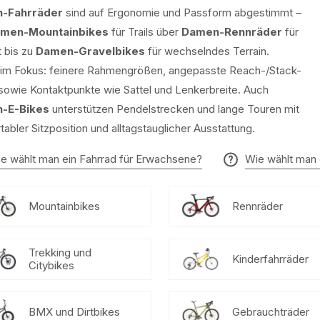
-Fahrräder
sind auf Ergonomie und Passform abgestimmt –
men-Mountainbikes
für Trails über
Damen-Rennräder
für
t bis zu
Damen-Gravelbikes
für wechselndes Terrain.
 im Fokus: feinere Rahmengrößen, angepasste Reach-/Stack-
sowie Kontaktpunkte wie Sattel und Lenkerbreite. Auch
-E-Bikes
unterstützen Pendelstrecken und lange Touren mit
abler Sitzposition und alltagstauglicher Ausstattung.
e wählt man ein Fahrrad für Erwachsene?
Wie wählt man 
Mountainbikes
Rennräder
Trekking und
Kinderfahrräder
Citybikes
BMX und Dirtbikes
Gebrauchträder