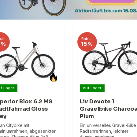
att
Rabatt
9%
15%
f Lager
auf Lager
perior Blox 6.2 MS
Liv Devote 1
adtfahrrad Gloss
Gravelbike Charcoa
ey
Plum
an Citybike mit
Ein universelles Gravel-Bike 
miniumrahmen, abgesenkter
Radfahrerinnen, leichter
men, Shimano Altus 2x8
Aluminiumrahmen,