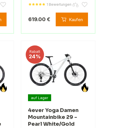
1 Bewertungen
619.00 €
n
Kaufen
Rabatt
24%
auf Lager
4ever Yoga Damen
Mountainbike 29 -
e
Pearl White/Gold