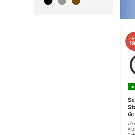
Rab
1
au
Su
St
Gr
Urb
Alu
Rah