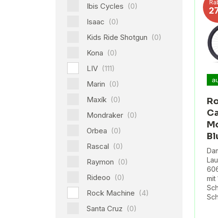
Ra
Ibis Cycles
(0)
2
Isaac
(0)
Kids Ride Shotgun
(0)
Kona
(0)
LIV
(111)
a
Marin
(0)
Maxík
(0)
Ro
Ca
Mondraker
(0)
Mo
Orbea
(0)
Bl
Rascal
(0)
Dam
Lau
Raymon
(0)
606
Rideoo
(0)
mit
Sch
Rock Machine
(4)
Sc
Santa Cruz
(0)