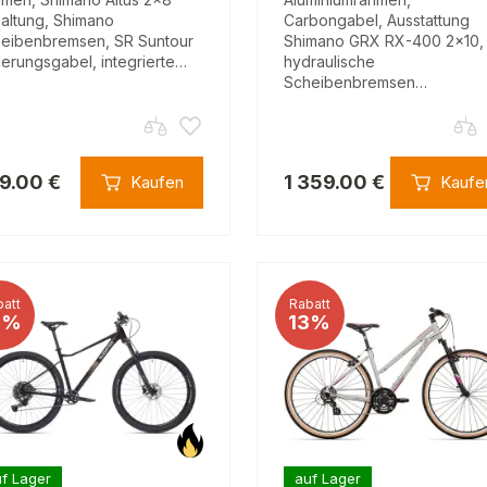
altung, Shimano
Carbongabel, Ausstattung
eibenbremsen, SR Suntour
Shimano GRX RX-400 2x10,
erungsgabel, integrierte…
hydraulische
Scheibenbremsen…
9.00 €
1 359.00 €
Kaufen
Kaufe
att
Rabatt
5%
13%
f Lager
auf Lager