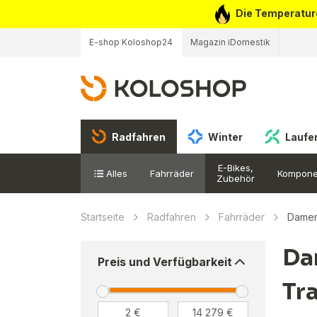
Die Temperaturen
E-shop Koloshop24
Magazin iDomestik
Radfahren
Winter
Laufe
E-Bikes,
Alles
Fahrräder
Kompone
Zubehör
Startseite
Radfahren
Fahrräder
Dame
Da
Preis und Verfügbarkeit
Tra