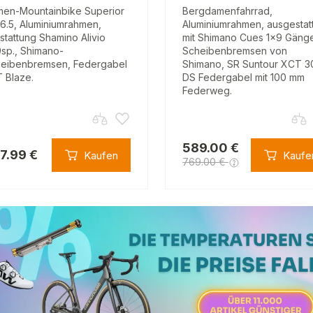
en-Mountainbike Superior
Bergdamenfahrrad,
6.5, Aluminiumrahmen,
Aluminiumrahmen, ausgestat
stattung Shamino Alivio
mit Shimano Cues 1x9 Gäng
sp., Shimano-
Scheibenbremsen von
eibenbremsen, Federgabel
Shimano, SR Suntour XCT 3
 Blaze.
DS Federgabel mit 100 mm
Federweg.
589.00 €
7.99 €
Kaufen
Kaufe
769.00 €