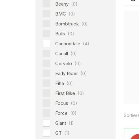
Beany
(0)
BMC
(0)
Bombtrack
(0)
Bulls
(0)
Cannondale
(4)
Canull
(0)
Cervélo
(0)
Early Rider
(0)
Fíha
(0)
First Bike
(0)
Focus
(0)
Force
(0)
Sortier
Giant
(1)
GT
(1)