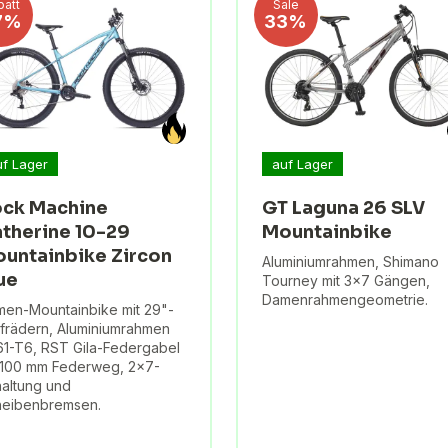
batt
Sale
7%
33%
uf Lager
auf Lager
ck Machine
GT Laguna 26 SLV
therine 10-29
Mountainbike
untainbike Zircon
Aluminiumrahmen, Shimano
ue
Tourney mit 3x7 Gängen,
Damenrahmengeometrie.
en-Mountainbike mit 29"-
frädern, Aluminiumrahmen
1-T6, RST Gila-Federgabel
 100 mm Federweg, 2x7-
altung und
heibenbremsen.