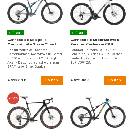
auf Lager
auf Lager
Cannondale Scalpel 2
Cannondale SuperSix Evo 5
Mountainbike Storm Cloud
Rennrad Cashmere CAS
Das ultimative XC-Rennrad,
Rennrad, Shimano 105 Di2 2x12
Carbonrahmen, RockShox SID Select+
Schaltung, Vision SC45 I23 Carbon-
RL 120 mm Gabel, SRAM GX Eagle
Laufräder, Carbon, Schwalbe One
AXS 1x12sp., hydraulische Bremsen
TLR, 700x28c
SRAM Level Silver Stealth.
Kaufen
Kaufen
4 919.00 €
4 629.00 €
-
13%