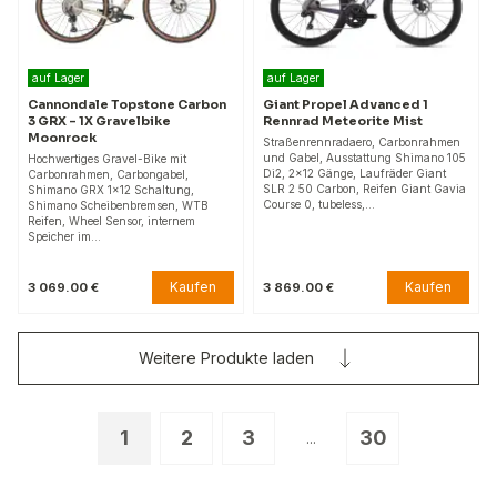
auf Lager
auf Lager
Cannondale Topstone Carbon
Giant Propel Advanced 1
3 GRX - 1X Gravelbike
Rennrad Meteorite Mist
Moonrock
Straßenrennradaero, Carbonrahmen
und Gabel, Ausstattung Shimano 105
Hochwertiges Gravel-Bike mit
Di2, 2x12 Gänge, Laufräder Giant
Carbonrahmen, Carbongabel,
SLR 2 50 Carbon, Reifen Giant Gavia
Shimano GRX 1x12 Schaltung,
Course 0, tubeless,…
Shimano Scheibenbremsen, WTB
Reifen, Wheel Sensor, internem
Speicher im…
Kaufen
Kaufen
3 069.00 €
3 869.00 €
Weitere Produkte laden
1
2
3
30
...