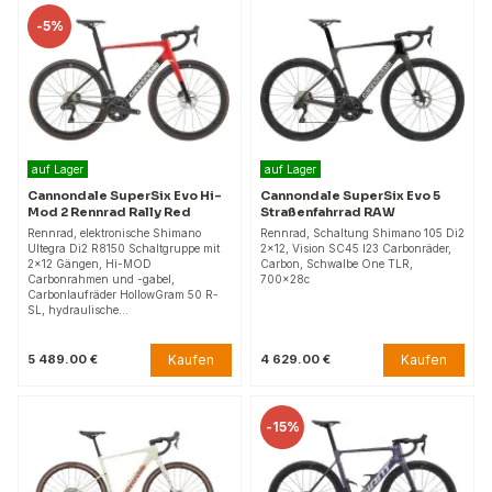
-
5%
auf Lager
auf Lager
Cannondale SuperSix Evo Hi-
Cannondale SuperSix Evo 5
Mod 2 Rennrad Rally Red
Straßenfahrrad RAW
Rennrad, elektronische Shimano
Rennrad, Schaltung Shimano 105 Di2
Ultegra Di2 R8150 Schaltgruppe mit
2x12, Vision SC45 I23 Carbonräder,
2x12 Gängen, Hi-MOD
Carbon, Schwalbe One TLR,
Carbonrahmen und -gabel,
700x28c
Carbonlaufräder HollowGram 50 R-
SL, hydraulische…
Kaufen
Kaufen
5 489.00 €
4 629.00 €
-
15%