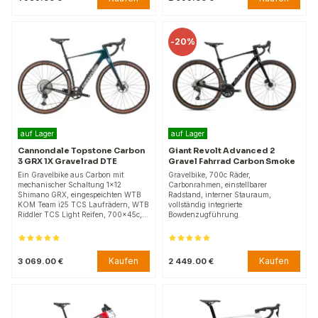
-
20%
auf Lager
auf Lager
Cannondale Topstone Carbon
Giant Revolt Advanced 2
3 GRX 1X Gravelrad DTE
Gravel Fahrrad Carbon Smoke
Ein Gravelbike aus Carbon mit
Gravelbike, 700c Räder,
mechanischer Schaltung 1x12
Carbonrahmen, einstellbarer
Shimano GRX, eingespeichten WTB
Radstand, interner Stauraum,
KOM Team i25 TCS Laufrädern, WTB
vollständig integrierte
Riddler TCS Light Reifen, 700x45c,…
Bowdenzugführung.
Kaufen
Kaufen
3 069.00 €
2 449.00 €