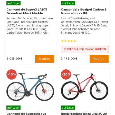
auf Lager
auf Lager
Cannondale SuperX LAB71
Cannondale Scalpel Carbon 3
Gravelrad Black Marble
Mountainbike IBL
Rennrad für Schotter, Carbonrahmen
Renn-XC-Vollfederungsrad,
und Gabel, höchste Spezifikation
Carbonrahmen, RockShox SID 120mm
LAB71, Brems- und Schaltgruppe
Gabel, Shimano Deore/XT 1x12-Gang,
Sram Red XPLR AXS 1x13-Gang,
hydraulische Scheibenbremsen
Carbonfelgen Reserve 40|44 GR…
Shimano Deore M6100,…
3 131.10 €
mit Code:
BIKE10
Kaufen
Kaufen
9 019.00 €
3 479.00 €
-
10%
-
20%
auf Lager
auf Lager
Cannondale SuperSix Evo
Rock Machine Blizz CRB 30 29