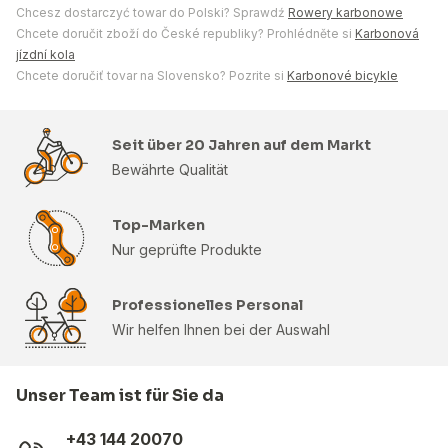
Chcesz dostarczyć towar do Polski? Sprawdź
Rowery karbonowe
Chcete doručit zboží do České republiky? Prohlédněte si
Karbonová
jízdní kola
Chcete doručiť tovar na Slovensko? Pozrite si
Karbonové bicykle
Seit über 20 Jahren auf dem Markt
Bewährte Qualität
Top-Marken
Nur geprüfte Produkte
Professionelles Personal
Wir helfen Ihnen bei der Auswahl
Unser Team ist für Sie da
+43 144 20070