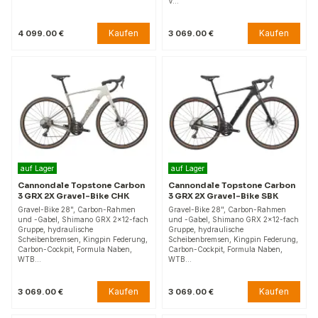
V…
Kaufen
Kaufen
4 099.00 €
3 069.00 €
auf Lager
auf Lager
Cannondale Topstone Carbon
Cannondale Topstone Carbon
3 GRX 2X Gravel-Bike CHK
3 GRX 2X Gravel-Bike SBK
Gravel-Bike 28", Carbon-Rahmen
Gravel-Bike 28", Carbon-Rahmen
und -Gabel, Shimano GRX 2×12-fach
und -Gabel, Shimano GRX 2×12-fach
Gruppe, hydraulische
Gruppe, hydraulische
Scheibenbremsen, Kingpin Federung,
Scheibenbremsen, Kingpin Federung,
Carbon-Cockpit, Formula Naben,
Carbon-Cockpit, Formula Naben,
WTB…
WTB…
Kaufen
Kaufen
3 069.00 €
3 069.00 €