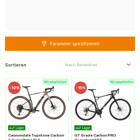
Parameter spezifizieren
Sortieren
Nach Beliebtheit
Wir empfehlen
Wir empfehlen
-
10%
-
15%
auf Lager
auf Lager
Cannondale Topstone Carbon
GT Grade Carbon PRO
4 Gravelbike PLT
Gravelrad SST