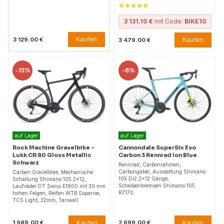
3 131.10 €
mit Code:
BIKE10
Kaufen
3 129.00 €
Kaufen
3 479.00 €
-
15%
-
6%
auf Lager
auf Lager
Rock Machine Gravelbike –
Cannondale SuperSix Evo
Lukk CR 80 Gloss Metallic
Carbon 3 Rennrad Ion Blue
Schwarz
Rennrad, Carbonrahmen,
Carbongabel, Ausstattung Shimano
Carbon Gravelbike, Mechanische
105 Di2 2x12 Gänge,
Schaltung Shimano 105 2×12,
Scheibenbremsen Shimano 105
Laufräder DT Swiss E1800 mit 30 mm
R7170.
hohen Felgen, Reifen WTB Expanse,
TCS Light, 32mm, Tanwall
Kaufen
Kaufen
1 989.00 €
2 699.00 €