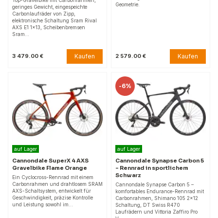
Geometrie.
geringes Gewicht, eingespeichte
Carbonlaufräder von Zipp,
elektronische Schaltung Sram Rival
AXS E1 1x13, Scheibenbremsen
Sram…
Kaufen
Kaufen
3 479.00 €
2 579.00 €
-
6%
auf Lager
auf Lager
Cannondale SuperX 4 AXS
Cannondale Synapse Carbon 5
Gravelbike Flame Orange
– Rennrad in sportlichem
Schwarz
Ein Cyclocross-Rennrad mit einem
Carbonrahmen und drahtlosem SRAM
Cannondale Synapse Carbon 5 –
AXS-Schaltsystem, entwickelt für
komfortables Endurance-Rennrad mit
Geschwindigkeit, präzise Kontrolle
Carbonrahmen, Shimano 105 2x12
und Leistung sowohl im…
Schaltung, DT Swiss R470
Laufrädern und Vittoria Zaffiro Pro