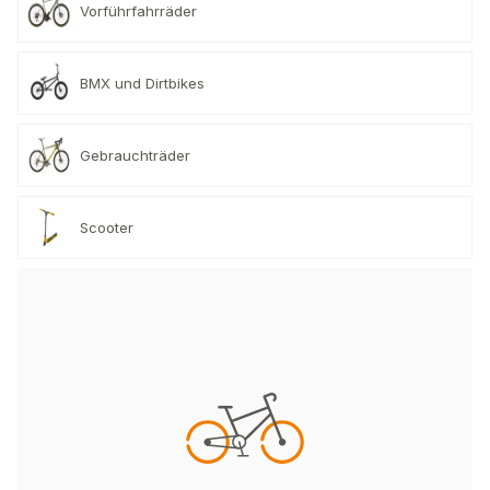
Vorführfahrräder
BMX und Dirtbikes
Gebrauchträder
Scooter