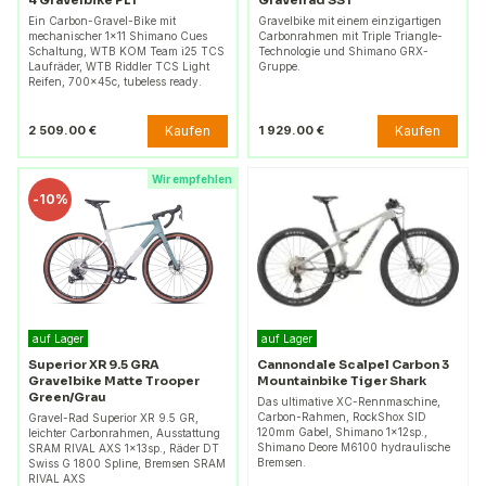
Ein Carbon-Gravel-Bike mit
Gravelbike mit einem einzigartigen
mechanischer 1x11 Shimano Cues
Carbonrahmen mit Triple Triangle-
Schaltung, WTB KOM Team i25 TCS
Technologie und Shimano GRX-
Laufräder, WTB Riddler TCS Light
Gruppe.
Reifen, 700x45c, tubeless ready.
Kaufen
Kaufen
2 509.00 €
1 929.00 €
Wir empfehlen
-
10%
auf Lager
auf Lager
Superior XR 9.5 GRA
Cannondale Scalpel Carbon 3
Gravelbike Matte Trooper
Mountainbike Tiger Shark
Green/Grau
Das ultimative XC-Rennmaschine,
Carbon-Rahmen, RockShox SID
Gravel-Rad Superior XR 9.5 GR,
120mm Gabel, Shimano 1x12sp.,
leichter Carbonrahmen, Ausstattung
Shimano Deore M6100 hydraulische
SRAM RIVAL AXS 1x13sp., Räder DT
Bremsen.
Swiss G 1800 Spline, Bremsen SRAM
RIVAL AXS