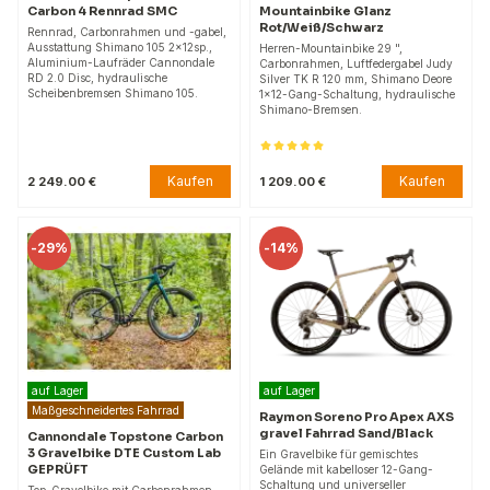
Carbon 4 Rennrad SMC
Mountainbike Glanz
Rot/Weiß/Schwarz
Rennrad, Carbonrahmen und -gabel,
Ausstattung Shimano 105 2x12sp.,
Herren-Mountainbike 29 ",
Aluminium-Laufräder Cannondale
Carbonrahmen, Luftfedergabel Judy
RD 2.0 Disc, hydraulische
Silver TK R 120 mm, Shimano Deore
Scheibenbremsen Shimano 105.
1x12-Gang-Schaltung, hydraulische
Shimano-Bremsen.
Kaufen
Kaufen
2 249.00 €
1 209.00 €
-
29%
-
14%
auf Lager
auf Lager
Maßgeschneidertes Fahrrad
Raymon Soreno Pro Apex AXS
gravel Fahrrad Sand/Black
Cannondale Topstone Carbon
3 Gravelbike DTE Custom Lab
Ein Gravelbike für gemischtes
GEPRÜFT
Gelände mit kabelloser 12-Gang-
Schaltung und universeller
Top-Gravelbike mit Carbonrahmen,