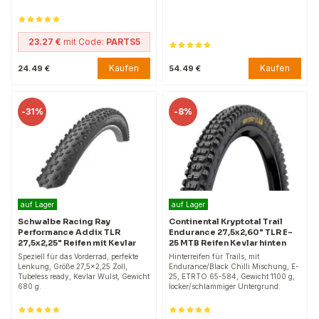
23.27 €
mit Code:
PARTS5
Kaufen
Kaufen
24.49 €
54.49 €
-
31%
-
8%
auf Lager
auf Lager
Schwalbe Racing Ray
Continental Kryptotal Trail
Performance Addix TLR
Endurance 27,5x2,60" TLR E-
27,5x2,25" Reifen mit Kevlar
25 MTB Reifen Kevlar hinten
Speziell für das Vorderrad, perfekte
Hinterreifen für Trails, mit
Lenkung, Größe 27,5x2,25 Zoll,
Endurance/Black Chilli Mischung, E-
Tubeless ready, Kevlar Wulst, Gewicht
25, ETRTO 65-584, Gewicht 1100 g,
680 g.
locker/schlammiger Untergrund.