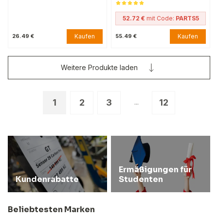
52.72 €
mit Code:
PARTS5
Kaufen
Kaufen
26.49 €
55.49 €
Weitere Produkte laden
1
2
3
12
...
Ermäßigungen für
Kundenrabatte
Studenten
Beliebtesten Marken