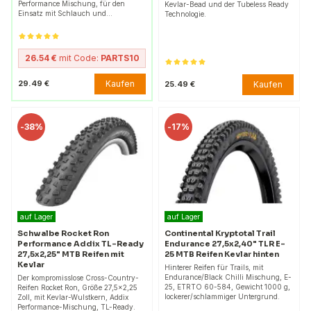
Performance Mischung, für den
Kevlar-Bead und der Tubeless Ready
Einsatz mit Schlauch und…
Technologie.
26.54 €
mit Code:
PARTS10
Kaufen
29.49 €
Kaufen
25.49 €
-
38%
-
17%
auf Lager
auf Lager
Schwalbe Rocket Ron
Continental Kryptotal Trail
Performance Addix TL-Ready
Endurance 27,5x2,40" TLR E-
27,5x2,25" MTB Reifen mit
25 MTB Reifen Kevlar hinten
Kevlar
Hinterer Reifen für Trails, mit
Endurance/Black Chilli Mischung, E-
Der kompromisslose Cross-Country-
25, ETRTO 60-584, Gewicht 1000 g,
Reifen Rocket Ron, Größe 27,5x2,25
lockerer/schlammiger Untergrund.
Zoll, mit Kevlar-Wulstkern, Addix
Performance-Mischung, TL-Ready.