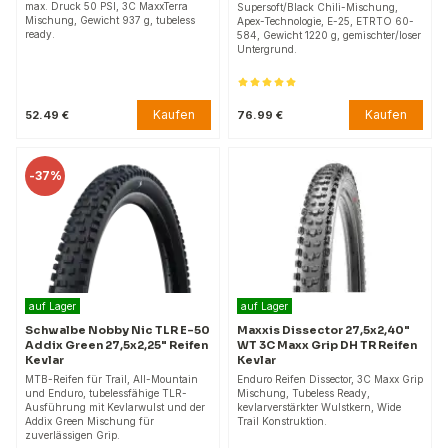
max. Druck 50 PSI, 3C MaxxTerra
Supersoft/Black Chili-Mischung,
Mischung, Gewicht 937 g, tubeless
Apex-Technologie, E-25, ETRTO 60-
ready.
584, Gewicht 1220 g, gemischter/loser
Untergrund.
Kaufen
Kaufen
52.49 €
76.99 €
-
37%
auf Lager
auf Lager
Schwalbe Nobby Nic TLR E-50
Maxxis Dissector 27,5x2,40"
Addix Green 27,5x2,25" Reifen
WT 3C Maxx Grip DH TR Reifen
Kevlar
Kevlar
MTB-Reifen für Trail, All-Mountain
Enduro Reifen Dissector, 3C Maxx Grip
und Enduro, tubelessfähige TLR-
Mischung, Tubeless Ready,
Ausführung mit Kevlarwulst und der
kevlarverstärkter Wulstkern, Wide
Addix Green Mischung für
Trail Konstruktion.
zuverlässigen Grip.