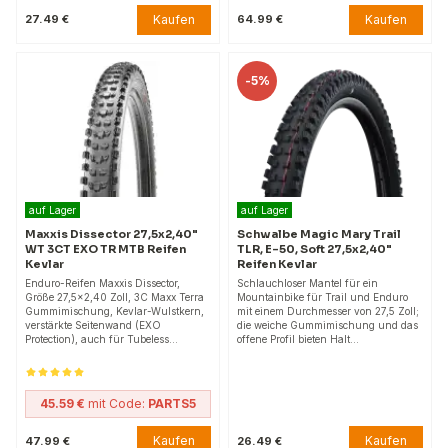
Kaufen
Kaufen
27.49 €
64.99 €
-
5%
auf Lager
auf Lager
Maxxis Dissector 27,5x2,40"
Schwalbe Magic Mary Trail
WT 3CT EXO TR MTB Reifen
TLR, E-50, Soft 27,5x2,40"
Kevlar
Reifen Kevlar
Enduro-Reifen Maxxis Dissector,
Schlauchloser Mantel für ein
Größe 27,5x2,40 Zoll, 3C Maxx Terra
Mountainbike für Trail und Enduro
Gummimischung, Kevlar-Wulstkern,
mit einem Durchmesser von 27,5 Zoll;
verstärkte Seitenwand (EXO
die weiche Gummimischung und das
Protection), auch für Tubeless…
offene Profil bieten Halt…
45.59 €
mit Code:
PARTS5
Kaufen
Kaufen
47.99 €
26.49 €