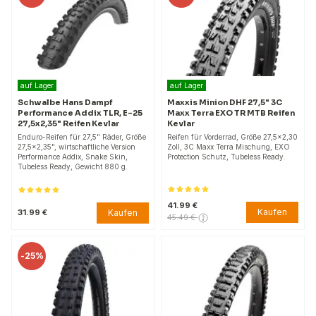
auf Lager
auf Lager
Schwalbe Hans Dampf
Maxxis Minion DHF 27,5" 3C
Performance Addix TLR, E-25
Maxx Terra EXO TR MTB Reifen
27,5x2,35" Reifen Kevlar
Kevlar
Enduro-Reifen für 27,5" Räder, Größe
Reifen für Vorderrad, Größe 27,5x2,30
27,5x2,35", wirtschaftliche Version
Zoll, 3C Maxx Terra Mischung, EXO
Performance Addix, Snake Skin,
Protection Schutz, Tubeless Ready.
Tubeless Ready, Gewicht 880 g.
41.99 €
Kaufen
Kaufen
31.99 €
45.49 €
-
25%