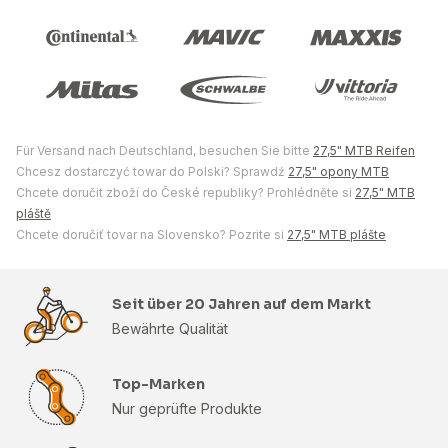
Für Versand nach Deutschland, besuchen Sie bitte
27,5" MTB Reifen
Chcesz dostarczyć towar do Polski? Sprawdź
27,5" opony MTB
Chcete doručit zboží do České republiky? Prohlédněte si
27,5" MTB
pláště
Chcete doručiť tovar na Slovensko? Pozrite si
27,5" MTB plášte
Seit über 20 Jahren auf dem Markt
Bewährte Qualität
Top-Marken
Nur geprüfte Produkte