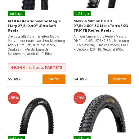
auf Lager
auf Lager
MTB Reifen Schwalbe Magic
Maxxis Minion DHR II
Mary 27,5x2,40" Ultra Soft
27,5x2,60" 3C MaxxTerra EXO
Kevlar
TR MTB Reifen Kevlar.
Die gute alte Abfahrtsreifen Magic
Allmountain/Enduro Reifen Maxxis
Mary in der neuen weichen Mischung
DHR II, Größe 27,5x2,60", Mischung
Addix Ultra Soft, tubeless-ready,
3C MaxxTerra, Tubeless Ready, EXO
SnakeSkin-Verstärkung der
Protection, 120 TPI, Gewicht 910g.
Seitenwand, auch für E-Bikes.
49.94 €
mit Code:
PARTS10
Kaufen
Kaufen
55.49 €
54.49 €
-
55%
-
19%
auf Lager
auf Lager