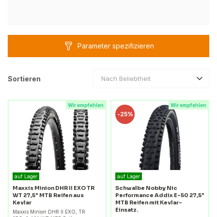
Parameter spezifizieren
Sortieren
Nach Beliebtheit
Wir empfehlen
Wir empfehlen
-
25%
auf Lager
auf Lager
Maxxis Minion DHR II EXO TR
Schwalbe Nobby Nic
WT 27,5" MTB Reifen aus
Performance Addix E-50 27,5"
Kevlar
MTB Reifen mit Kevlar-
Einsatz.
Maxxis Minion DHR II EXO, TR