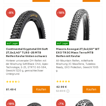
-
8%
-
18%
auf Lager
auf Lager
Continental Kryptotal DH Soft
Maxxis Assegai 27,5x2,50" WT
27,5x2,40" TLR E-25 MTB
EXO TR 3C Maxx Terra MTB
Reifen Kevlar hinten schwarz
Reifen mit Kevlar
Hinterer universaler DH-Reifen mit
All-Mountain Reifen, mittelharte
der Mischung Soft/Black Chili, Apex-
Mischung 3C MaxxTerra, Tubeless
Technologie, E-25, ETRTO 60-584,
Ready, EXO Protection, Gewicht 1005
Gewicht 1220 g, gemischter/loser
g.
Untergrund.
42.99 €
Kaufen
Kaufen
81.49 €
52.49 €
-
19%
-
7%