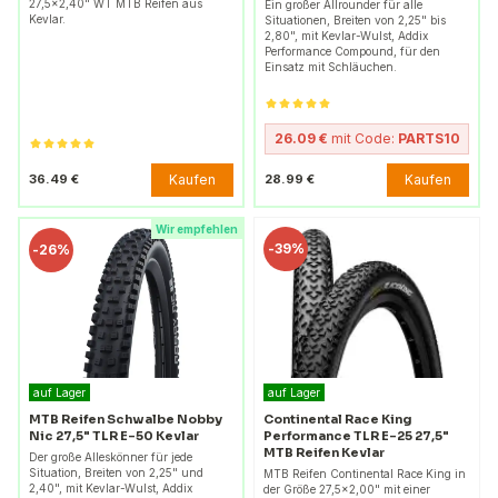
27,5x2,40" WT MTB Reifen aus
Ein großer Allrounder für alle
Kevlar.
Situationen, Breiten von 2,25" bis
2,80", mit Kevlar-Wulst, Addix
Performance Compound, für den
Einsatz mit Schläuchen.
26.09 €
mit Code:
PARTS10
Kaufen
Kaufen
36.49 €
28.99 €
Wir empfehlen
-
39%
-
26%
auf Lager
auf Lager
MTB Reifen Schwalbe Nobby
Continental Race King
Nic 27,5" TLR E-50 Kevlar
Performance TLR E-25 27,5"
MTB Reifen Kevlar
Der große Alleskönner für jede
Situation, Breiten von 2,25" und
MTB Reifen Continental Race King in
2,40", mit Kevlar-Wulst, Addix
der Größe 27,5x2,00" mit einer