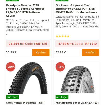
Goodyear Newton MTR
Continental Xynotal Trail
Enduro Tubeless Komplett
Endurance 27,5x2,40" TLR E-
27,5x2,40" MTB Reifen mit
25 MTB Reifen Kevlar schwarz
Kevlar
Leistungsstarker Mantel für Trails, mit
Endurance/Black Chilli Mischung,
MTB Reifen für das Hinterrad, speziell
Apex Technologie, E-25, ETRTO 60-
für Enduro, Größe 27,5x2,40",
584, Gewicht 1000 g, hartes Gelände.
Tubeless Complete™ + EN:Wall +
2x120TPI Konstruktion, Gewicht 1070
g.
26.34 €
mit Code:
PARTS15
47.69 €
mit Code:
PARTS10
Kaufen
Kaufen
30.99 €
52.99 €
-
20%
-
12%
auf Lager
auf Lager
Continental Magnotal Trail
Maxxis Dissector 27,5x2,4" WT