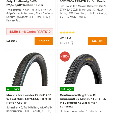
Grip TL-Ready E-25
3CT EXO+ TR MTB Reifen Kevlar
27,5x2,40" Reifen Kevlar
Enduro Reifen Maxxis Dissector, Größe
27,5x2,40 Zoll, Mischung 3C Maxx
Trail-Reifen in der Größe 27,5x2,40",
Terra, EXO Protection, Tubeless Ready,
Grip-Gummimischung, Trail-Casing-
60 TPI, Kevlar-Wulst.
Schutz, geeignet für E-Bikes, 805 g,
Kevlar-Falz.
48.59 €
mit Code:
PARTS10
47.49 €
Kaufen
Kaufen
53.99 €
53.99 €
-
18%
auf Lager
auf Lager
Maxxis Forekaster 27.5x2,40"
Continental Kryptotal DH
WT 3C MaxxTerra EXO TR MTB
Supersoft 27,5x2,40" TLR E-25
Reifen Kevlar
MTB Reifen Kevlar hinten
schwarz
Schneller XC/Trail-Reifen, WideTrail-
Konstruktion, EXO+ Schutz, 60 TPI,
Hinterer universeller DH-Reifen mit