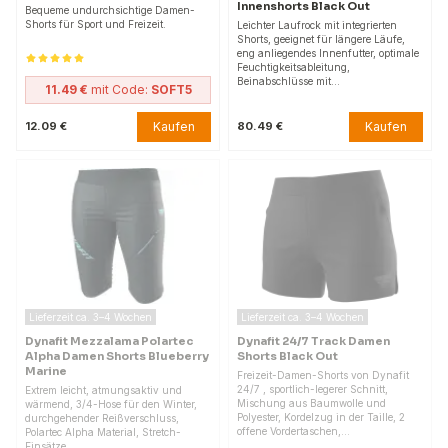
Innenshorts Black Out
Bequeme undurchsichtige Damen-
Shorts für Sport und Freizeit.
Leichter Laufrock mit integrierten
Shorts, geeignet für längere Läufe,
eng anliegendes Innenfutter, optimale
Feuchtigkeitsableitung,
Beinabschlüsse mit…
11.49 €
mit Code:
SOFT5
Kaufen
Kaufen
12.09 €
80.49 €
Lieferzeit ca. 3–4 Wochen
Lieferzeit ca. 3–4 Wochen
Dynafit Mezzalama Polartec
Dynafit 24/7 Track Damen
Alpha Damen Shorts Blueberry
Shorts Black Out
Marine
Freizeit-Damen-Shorts von Dynafit
24/7 , sportlich-legerer Schnitt,
Extrem leicht, atmungsaktiv und
Mischung aus Baumwolle und
wärmend, 3/4-Hose für den Winter,
Polyester, Kordelzug in der Taille, 2
durchgehender Reißverschluss,
offene Vordertaschen,…
Polartec Alpha Material, Stretch-
Einsätze.