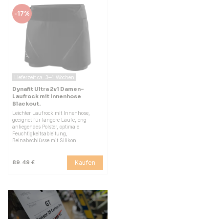
-
17%
Lieferzeit ca. 3–4 Wochen
Dynafit Ultra 2v1 Damen-
Laufrock mit Innenhose
Blackout.
Leichter Laufrock mit Innenhose,
geeignet für längere Läufe, eng
anliegendes Polster, optimale
Feuchtigkeitsableitung,
Beinabschlüsse mit Silikon.
Kaufen
89.49 €