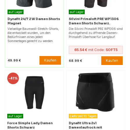
auf Lager
auf Lager
Dynafit 24/7 2 W Damen Shorts
Silvini Primaloft PRE WP1306
Magnet
Damen Shorts Schwarz.
Vielseitige Baumwoll-Stretch-Shorts,
Die Silvini Primaloft PRE WP1306 sind
die entwickelt wurden, um den
durchgehend zu öffnende Damen-
Bedürfnissen eines jeden
Primaloft-Überhose für Langlauf.
Sommertages gerecht zu werden.
65.54 €
mit Code:
SOFT5
Kaufen
49.99 €
Kaufen
68.99 €
-
41%
auf Lager
Lieferzeit 10 Tagen
Force Simple Lady Damen
Dynafit Ultra 2v1
Shorts Schwarz
Damenlaufrock mit