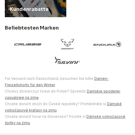
Kundenrabatte
Beliebtesten Marken
Für Versand nach Deutschland, besuchen Sie bitte
Damen-
Freizeitshorts für den Winter
Chcesz dostarczyć towar do Polski? Sprawdź
Damskie spodenki
casualowe na zimę
Chcete doručit zboží do České republiky? Prohlédněte si
Dámské
volnočasové kraťasy na zimu
Chcete doručiť tovar na Slovensko? Pozrite si
Dámske volnočasové
šortky na zimu