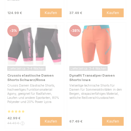
Kaufen
Kaufen
124.99 €
37.49 €
-
3%
-
38%
Lieferzeit ca. 3–4 Wochen
Lieferzeit ca. 3–4 Wochen
Crussis elastische Damen
Dynafit Transalper Damen
Shorts Schwarz/Rosa
Shorts Iowa
Crussis Damen Elastische Shorts,
Vielseitige technische Shorts für
hochwertiges Funktionsmaterial
Damen für Sommeraktivitäten in den
Agony, geeignet für Radfahren,
Bergen, strapazierfähiges Material,
Laufen und andere Sportarten, 80%
seitliche Reißverschlusstaschen.
Polyester und 20% Power Lycra.
42.99 €
Kaufen
Kaufen
67.49 €
44.49 €