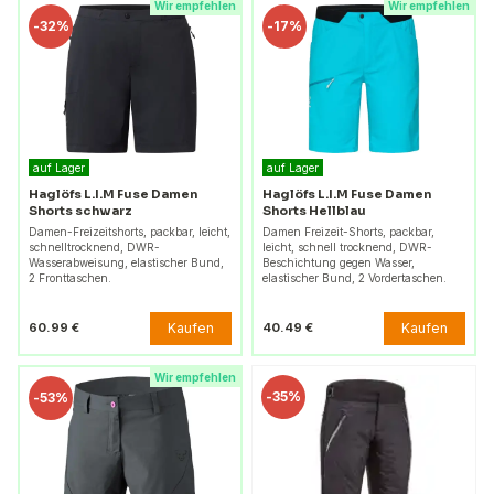
Wir empfehlen
Wir empfehlen
-
32%
-
17%
auf Lager
auf Lager
Haglöfs L.I.M Fuse Damen
Haglöfs L.I.M Fuse Damen
Shorts schwarz
Shorts Hellblau
Damen-Freizeitshorts, packbar, leicht,
Damen Freizeit-Shorts, packbar,
schnelltrocknend, DWR-
leicht, schnell trocknend, DWR-
Wasserabweisung, elastischer Bund,
Beschichtung gegen Wasser,
2 Fronttaschen.
elastischer Bund, 2 Vordertaschen.
Kaufen
Kaufen
60.99 €
40.49 €
Wir empfehlen
-
35%
-
53%