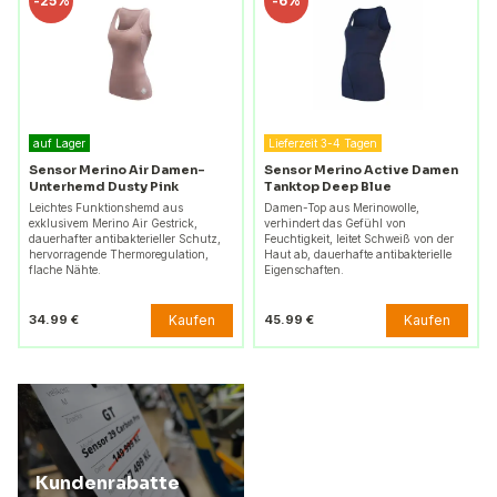
-
25%
-
6%
auf Lager
Lieferzeit 3-4 Tagen
Sensor Merino Air Damen-
Sensor Merino Active Damen
Unterhemd Dusty Pink
Tanktop Deep Blue
Leichtes Funktionshemd aus
Damen-Top aus Merinowolle,
exklusivem Merino Air Gestrick,
verhindert das Gefühl von
dauerhafter antibakterieller Schutz,
Feuchtigkeit, leitet Schweiß von der
hervorragende Thermoregulation,
Haut ab, dauerhafte antibakterielle
flache Nähte.
Eigenschaften.
Kaufen
Kaufen
34.99 €
45.99 €
Kundenrabatte