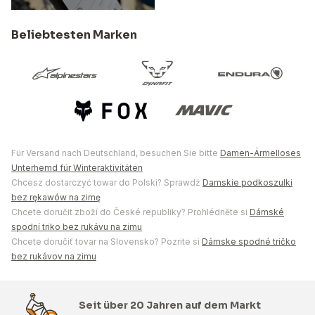
Beliebtesten Marken
Für Versand nach Deutschland, besuchen Sie bitte
Damen-Ärmelloses
Unterhemd für Winteraktivitäten
Chcesz dostarczyć towar do Polski? Sprawdź
Damskie podkoszulki
bez rękawów na zimę
Chcete doručit zboží do České republiky? Prohlédněte si
Dámské
spodní triko bez rukávu na zimu
Chcete doručiť tovar na Slovensko? Pozrite si
Dámske spodné tričko
bez rukávov na zimu
Seit über 20 Jahren auf dem Markt