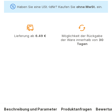
Haben Sie eine USt.-IdNr? Kaufen Sie
ohne MwSt.
ein.
Lieferung ab
6.49 €
Möglichkeit der Rückgabe
der Ware innerhalb von
30
Tagen
Beschreibung und Parameter
Produktanfragen
Bewertun