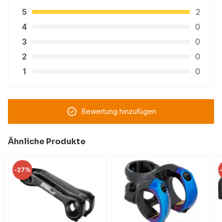
5
2
4
0
3
0
2
0
1
0
Bewertung hinzufügen
Ähnliche Produkte
-
27%